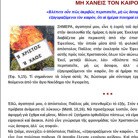
ΜH XANEIΣ ΤΟΝ ΚΑΙΡΟ
«Βλέπετε οὖν πῶς ἀκριβῶς περιπατεῖτε, μὴ ὡς ἄσοφο
ἐξαγοραζόμενοι τὸν καιρόν, ὅτι αἱ ἡμέραι πονηραί εἰ
ΣΗΜΕ
ΡΑ, ἀγαπητοί μου, εἶνε ἡ ἑορτὴ τοῦ ἁ­
στὴν ἀκολουθία τῆς ἡμέρας ἡ ἁγία μας Ἐκ­κλη
διαβάζεται μία περικοπὴ ἀ­πὸ τὴν ἐπι
Ἐφεσίους, τὴν ὁποία μέσα ἀπὸ τὴ φυλακ
ἀπόστολος Παῦ­λος στὴν ἐκκλησία τῶν Ἐφεσ
αὐ­τῆς πρὸς τοὺς Χριστιανοὺς ὅλων τῶν αἰώνω
Ἐκεῖ, μεταξὺ ἄλλων, λέει· «Βλέπετε πῶ
περιπατεῖτε, μὴ ὡς ἄσοφοι, ἀλλ᾽ ὡ
ἐξαγοραζόμενοι τὸν καιρόν, ὅτι αἱ ἡ­μέ­ραι π
(Ἐφ. 5,15). Τί σημαίνουν τὰ λόγια αὐτά; Ἂς δώσουμε μία σύντομη ἑρμ
θούμενοι ἀπὸ τὸν ἅγιο Νικόδημο τὸν Ἁγιορείτη.
* * *
Ἐδῶ, ἀγαπητοί μου, ὁ ἀπόστολος Παῦλος μᾶς ὑπενθυμίζει τὸ ἑξῆς. Στὸν κ
πρόβα­τα ἀνάμεσα σὲ λύκους» (Ματθ. 10,16). Νὰ προσέχουμε λοι­πόν, ὅσο 
ἀφορμὴ γιὰ ἔχθρα καὶ μῖσος. Μόνο σὲ ζητήματα ὀρθοδόξου πίστεως νὰ εἴ­μ
εἰ­ρηνικοὶ καὶ ἄκακοι. Αὐτὸ εἶνε γνώρισμα τῆς φρο­νι­μάδας τῶν Χριστιανῶν,
«ὡς ἄσοφοι, ἀλλ᾽ ὡς σοφοί».
Νὰ ζοῦμε, συνεχίζει ὁ ἀπόστολος Παῦλος, «ἐξαγοραζόμενοι τὸν καιρόν». Ὁ
εἶνε ἕνα πολύτιμο πρᾶγμα. Οἱ ἀρχαῖοι ἔλεγαν «χρόνου φείδου». Καὶ σήμ