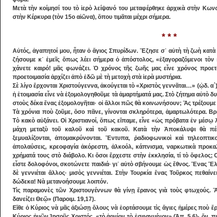
Μετὰ τὴν κοίμησί του τὸ ἱερὸ λείψανό του μεταφέρθηκε ἀρχικὰ στὴν Κωνσ
στὴν Κέρκυρα (τὸν 15ο αἰῶνα), ὅπου τιμᾶται μέχρι σήμερα.
* * *
Αὐτός, ἀγαπητοί μου, ἦταν ὁ ἅγιος Σπυρίδων. Ἔζησε σ᾽ αὐτὴ τὴ ζωὴ κατὰ 
ζήσουμε κ᾽ ἐ­μεῖς ὅπως λέει σήμερα ὁ ἀπόστολος, «ἐξαγο­ραζόμενοι τὸν κ
χάνετε καιρό! μᾶς φωνάζει. Ὁ χρόνος τῆς ζωῆς μας εἶνε χρόνος προετοι
προετοιμασία ἀρχίζει ἀπὸ ἐδῶ μὲ τὴ μετοχὴ στὰ ἱερὰ μυστήρια.
Σὲ λίγο ἔρχονται Χριστούγεννα, ἀ­κούγεται τὸ «Χριστὸς γεν­νᾶται…» (ᾠδ. α΄). 
ἡ ἑ­τοιμασία εἶνε νὰ ἐξ­ομολογηθοῦ­με τὰ ἁμαρτήμα­τά μας. Στὸ ζήτη­μα αὐτὸ
στοὺς δέκα ἕνας ἐξομολο­γῆται· οἱ ἄλ­λοι πῶς θὰ κοι­νω­νήσουν; Ἂς τρέξουμ
Τὰ χρόνια ποὺ ζοῦμε, ὅσο πᾶνε, γίνονται σκληρότερα, ἁ­μαρτωλότερα. Β
Τὸ κακὸ αὐ­ξάνει. Οἱ Χριστιανοί, ὅπως εἴπαμε, εἶνε «ὡς πρόβατα ἐν μέσῳ λ
μάχη μεταξὺ τοῦ καλοῦ καὶ τοῦ κακοῦ. Κατὰ τὴν Ἀποκάλυ­ψι θὰ πέσ
ξεμυαλίζονται, ἀπομακρύνον­ται. Ἔντυπα, ῥαδι­οφωνικοὶ καὶ τηλεοπτικοὶ
ἀπολαύ­σεις, κρεοφαγία ἀκό­­ρεστη, ἀλκοόλ, κάπνισμα, ναρκωτι­κὰ προ
χρήματά τους στὸ διάβολο. Κι ὅσοι ἔρχεστε στὴν ἐκκλησία, τί τὸ ὄφελος;
εἶστε δολοφόνοι, σκοτώνετε παιδιά· γι᾽ αὐτὸ σβήνουμε ὡς ἔθνος. Ἕνας Ἕλλ
δὲ γεννιέται ἄλ­λος· μισὸς γεννιέται. Στὴν Τουρκία ἕνας Τοῦρ­κος πεθαί
δώδεκα! Νὰ μετανοήσουμε λοιπόν.
Τὶς παραμονὲς τῶν Χριστουγέννων θὰ γίνῃ ἔρανος γιὰ τοὺς φτωχούς. Ἂ
δανείζει Θεῷ» (Παροιμ. 19,17).
Εἴθε ὁ Κύριος νὰ μᾶς ἀξιώσῃ ὅλους νὰ ἑ­ορτάσουμε τὶς ἅγιες ἡμέρες ποὺ ἔρ
Κύριος ἡ­μῶν Ἰησοῦς Χριστός, «τὸ ἀρνίον τὸ ἐσφαγμέ­νον» (Ἀπ. 5,6)· ὅν, 