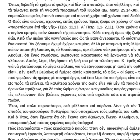
Ὅπως δηλαδὴ τὸ χρῆμα τὸ φυ­λᾷς καὶ δὲν τὸ σπαταλᾷς, ἔτσι νὰ βλέπῃς καὶ
τὰ τάλαν­τα, κατὰ τὴ γνωστὴ παραβολὴ τοῦ Κυ­ρίου (βλ. Ματθ. 25,14-30),
ἐκμεταλλευώμεθα, ἔτσι νὰ κάνουμε καὶ συνε­­τὴ χρῆσι τοῦ χρόνου ποὺ διαθέ
Ὁ Θεὸς εἶνε αἰώνιος, ἄχρονος, ἐκτὸς χρόνου. Ἐμεῖς ζοῦμε ἐν χρόνῳ σ᾽ αὐ
«παρε­πίδη­­μοι ἐπὶ τῆς γῆς» (Ἑβρ. 11,13. Α΄ Πέτρ. 1,1· 2,11). Ὅσα χρόνι
σταγόνα ἐμπρὸς στὸν ὠκεανὸ τῆς αἰωνιότη­τος. Κάθε στιγμὴ ὅ­μως τῆς ζωῆς
ἀξία. Ἀπὸ τὴν ἡ­μέρα τῆς γεννήσεώς μας ὣς τὰ βαθειὰ γεράματα, τὸ διάστημα
ἕνα σκοπό. Ἂν ζήσουμε ὄχι μὲ ἔ­χθρες καὶ μίση, ἀλλὰ μὲ ὑπομονὴ στὶς θλίψει
καὶ ἂν ἀπαιτηθῇ λοιπόν, ἂς τὸ θυσιά­σουμε, ἀρκεῖ μόνο νὰ κρατήσουμε τὴν π
Ἀκοῦμε, ὅτι ἕνας πλούσιος, βλέποντας κακοποιοὺς νὰ ἔρχων­ται νὰ τὸν
γλύτωσε. Αὐτός, λέμε, ἐξα­γόρασε τὴ ζωή του μὲ τὰ πλούτη του. Κ᾽ ἐμεῖς 
γιὰ νὰ γλυτώσουμε τὸ μέγα κεφάλαιο, γιὰ νὰ ἐξαγοράσουμε μ᾽ αὐ­τὰ τὴν ὀρθόδ
εἰσι». Δὲν φταῖνε βεβαίως οἱ ἡμέρες αὐτὲς καθεαυτές, τὸ φῶς – οἱ ὧρες – 
ποὺ γεμίζουν τὶς ἡμέρες μὲ πονηρὰ ἔργα, καὶ ἔτσι λέμε ὅτι «οἱ ἡμέρες εἶνε π
Ὡς πρὸς τὰ ἐπίγεια, τὰ καλύτερα χρόνια τῆς ζωῆς εἶ­νε γιὰ μὲν τὰ παιδιὰ
ἡρωικῶν πράξεων, γιὰ δὲ τοὺς ὡρίμους ἄντρες καὶ γυναῖ­κες καιρὸς γά­μου κ
τὲς τελειώνουν· δὲν βλέπεις γέροντες οὔτε στὰ σχολεῖα οὔτε στὸ στρατὸ
πλέον.
Ἔτσι, καὶ πολὺ περισσότερο, στὰ μέλλον­τα καὶ οὐράνια. Λένε γιὰ τὸν Τ
ὀπαδὸς τοῦ φι­λοσόφου Πυθαγόρα, ποὺ ὑποχρέωνε τοὺς μαθητάς του κάθε βρ
Καὶ ὁ Τίτος, ὅταν ἔβλεπε ὅτι δὲν ἔκανε κάτι ἀξιόλογο, ἔλε­γε· Ἀλλοίμονο
πνευματικὴ ζωὴ πόσος χαμένος καιρὸς ὑπάρχει!
Πῶς ἐξαγοράζεται – πῶς κερδίζεται ὁ καιρός; Ὅ­ταν δὲν διαφεύγῃ μὲ ἀμέλεια 
ἐσωτερικὴ ἐργασία, λεπτομε­ρῆ αὐτοεξέτασι, ἐ­πιμελῆ ἄσκησι, ἀκρι­βῆ τήρη­
θῶν, καλλιέργεια τῶν ἀρετῶν, μόρφωσι κα­τὰ Χριστόν. Ὅταν ὁ πιστὸς ἐκμε