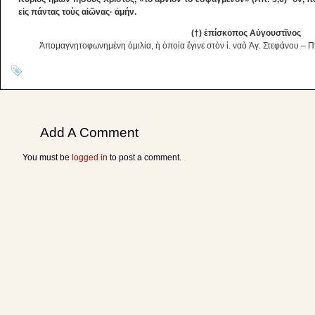
εἰς πάντας τοὺς αἰῶνας· ἀμήν.
(†) ἐπίσκοπος Αὐγουστῖνος
Ἀπομαγνητοφωνημένη ὁμιλία, ἡ ὁποία ἔγινε στὸν ἱ. ναὸ Ἁγ. Στεφάνου – 
Add A Comment
You must be
logged in
to post a comment.