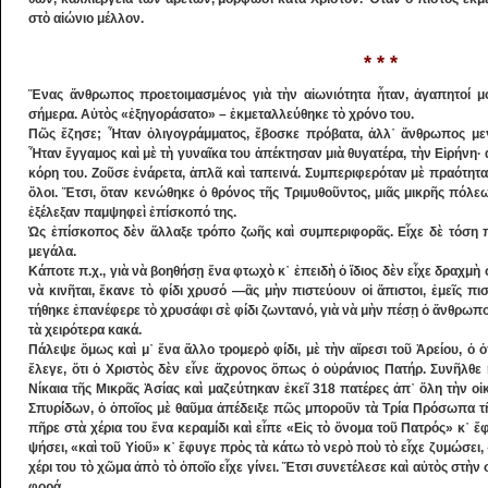
στὸ αἰώνιο μέλλον.
* * *
Ἕνας ἄνθρωπος προετοιμασμένος γιὰ τὴν αἰωνιότητα ἦταν, ἀγαπητοί μ
σήμερα. Αὐτὸς «ἐξηγοράσατο» – ἐκμεταλλεύθηκε τὸ χρόνο του.
Πῶς ἔζησε; Ἦταν ὀ­λιγογράμματος, ἔβοσκε πρόβατα, ἀλλ᾽ ἄνθρωπος μεγά
Ἦταν ἔγγαμος καὶ μὲ τὴ γυναῖκα του ἀπέκτησαν μιὰ θυγατέρα, τὴν Εἰρήνη· 
κόρη του. Ζοῦσε ἐνάρετα, ἁπλᾶ καὶ ταπεινά. Συμ­περιφερόταν μὲ πραότητα
ὅλοι. Ἔτσι, ὅταν κενώ­θηκε ὁ θρόνος τῆς Τριμυθοῦντος, μιᾶς μικρῆς πόλ
ἐξέλεξαν παμψηφεὶ ἐπίσκοπό της.
Ὡς ἐπίσκοπος δὲν ἄλλαξε τρόπο ζωῆς καὶ συμπεριφορᾶς. Εἶχε δὲ τόση 
μεγάλα.
Κάποτε π.χ., γιὰ νὰ βοηθήσῃ ἕνα φτωχὸ κ᾽ ἐ­­πει­δὴ ὁ ἴδιος δὲν εἶχε δραχμὴ 
νὰ κινῆται, ἔκανε τὸ φίδι χρυσό ―ἂς μὴν πιστεύουν οἱ ἄπιστοι, ἐ­μεῖς π
τήθηκε ἐπανέφερε τὸ χρυσάφι σὲ φίδι ζων­τα­νό, γιὰ νὰ μὴν πέσῃ ὁ ἄνθρωπο
τὰ χειρότερα κακά.
Πάλεψε ὅμως καὶ μ᾽ ἕνα ἄλλο τρομερὸ φίδι, μὲ τὴν αἵρεσι τοῦ Ἀρείου, ὁ 
ἔλεγε, ὅτι ὁ Χριστὸς δὲν εἶνε ἄχρονος ὅπως ὁ οὐράνιος Πατήρ. Συν­ῆλθε
Νίκαια τῆς Μικρᾶς Ἀσίας καὶ μαζεύτηκαν ἐκεῖ 318 πατέρες ἀπ᾽ ὅλη τὴν οἰ
Σπυρίδων, ὁ ὁποῖος μὲ θαῦμα ἀπέδειξε πῶς μποροῦν τὰ Τρία Πρόσωπα τῆς 
πῆρε στὰ χέρια του ἕνα κεραμίδι καὶ εἶπε «Εἰς τὸ ὄνομα τοῦ Πατρός» κ᾽ 
ψήσει, «καὶ τοῦ Υἱοῦ» κ᾽ ἔφυγε πρὸς τὰ κάτω τὸ νερὸ ποὺ τὸ εἶχε ζυμώσει,
χέρι του τὸ χῶμα ἀπὸ τὸ ὁποῖο εἶχε γίνει. Ἔτσι συνετέλεσε καὶ αὐτὸς στὴ
φορά.