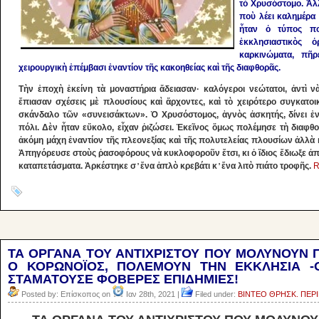
τὸ Χρυσόστομο. Ἀλ
ποὺ λέει καλημέρα 
ἦταν ὁ τύπος πο
ἐκκλησιαστικὸς 
καρκινώματα, πῆρ
χειρουργικὴ ἐπέμβασι ἐναντίον τῆς κακοηθείας καὶ τῆς διαφθορᾶς.
Τὴν ἐποχὴ ἐκείνη τὰ μοναστήρια ἄδειασαν· καλόγεροι νεώτατοι, ἀντὶ ν
ἔπιασαν σχέσεις μὲ πλουσίους καὶ ἄρχοντες, καὶ τὸ χειρότερο συγκατοι
σκάνδαλο τῶν «συνεισάκτων». Ὁ Χρυσόστομος, ἁγνὸς ἀσκητής, δίνει ἐντ
πόλι. Δὲν ἦταν εὔκολο, εἶχαν ῥιζώσει. Ἐκεῖνος ὅμως πολέμησε τὴ διαφ
ἀκόμη μάχη ἐναντίον τῆς πλεονεξίας καὶ τῆς πολυτελείας πλουσίων ἀλλὰ 
Ἀπηγόρευσε στοὺς ῥασοφόρους νὰ κυκλοφοροῦν ἔτσι, κι ὁ ἴδιος ἔδιωξε ἀπ 
καταπετάσματα. Ἀρκέστηκε σ ̓ ἕνα ἁπλὸ κρεβάτι κ ̓ ἕνα λιτὸ πιάτο τροφῆς.
R
ΤΑ ΟΡΓΑΝΑ ΤΟΥ ΑΝΤΙΧΡΙΣΤΟΥ ΠΟΥ ΜΟΛΥΝΟΥΝ 
Ο ΚΟΡΩΝΟΪΟΣ, ΠΟΛΕΜΟΥΝ ΤΗΝ ΕΚΚΛΗΣΙΑ -
ΣΤΑΜΑΤΟΥΣΕ ΦΟΒΕΡΕΣ ΕΠΙΔΗΜΙΕΣ!
Posted by: Επίσκοπος on
Ιαν 28th, 2021 |
Filed under:
ΒΙΝΤΕΟ ΘΡΗΣΚ. ΠΕΡ