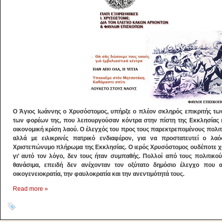
Ο Άγιος Ιωάννης ο Χρυσόστομος, υπήρξε ο πλέον σκληρός επικριτής των
των φορέων της, που λειτουργούσαν κόντρα στην πίστη της Εκκλησίας 
οικονομική κρίση λαού. Ο έλεγχός του προς τους παρεκτρεπομένους πολιτι
αλλά με ειλικρινές πατρικό ενδιαφέρον, για να προστατευτεί ο λα
Χριστεπώνυμο πλήρωμα της Εκκλησίας. Ο ιερός Χρυσόστομος ουδέποτε χα
γι’ αυτό τον λόγο, δεν τους ήταν συμπαθής. Πολλοί από τους πολιτικο
θανάσιμα, επειδή δεν ανέχονταν τον οξύτατο δημόσιο έλεγχο που
οικογενειοκρατία, την φαυλοκρατία και την ανεντιμότητά τους.
Read more »