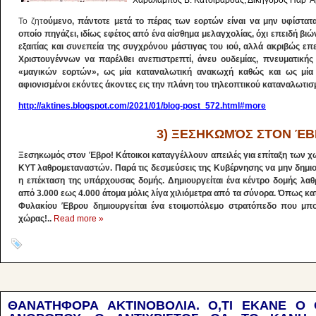
Χαράλαμπος Β. Κατσιβαρδάς, Δικηγόρος Παρ’ 
Το ζητ
ούμενο, πάντοτε μετά το πέρας των εορτών είναι να μην υφίστατ
οποίο πηγάζει, ιδίως εφέτος από ένα αίσθημα μελαγχολίας, όχι επειδή β
εξαιτίας και συνεπεία της συγχρόνου μάστιγας του ιού, αλλά ακριβώς 
Χριστουγέννων να παρέλθει ανεπιστρεπτί, άνευ ουδεμίας, πνευματική
«μαγικών εορτών», ως μία καταναλωτική ανακωχή καθώς και ως μία 
αφιονισμένοι εκόντες άκοντες εις την πλάνη του τηλεοπτικού καταναλωτι
http://aktines.blogspot.com/2021/01/blog-post_572.html#more
3) ΞΕΣΗΚΩΜΌΣ ΣΤΟΝ ΈΒ
Ξεσηκωμός στον Έβρο! Κάτοικοι καταγγέλλουν απειλές για επίταξη των χω
ΚΥΤ λαθρομεταναστών. Παρά τις δεσμεύσεις της Κυβέρνησης να μην δημι
η επέκταση της υπάρχουσας δομής. Δημιουργείται ένα κέντρο δομής λαθ
από 3.000 εως 4.000 άτομα μόλις λίγα χιλιόμετρα από τα σύνορα. Όπως κα
Φυλακίου Έβρου δημιουργείται ένα ετοιμοπόλεμο στρατόπεδο που μπορ
χώρας!..
Read more »
ΘΑΝΑΤΗΦΟΡΑ ΑΚΤΙΝΟΒΟΛΙΑ. Ο,ΤΙ ΕΚΑΝΕ Ο