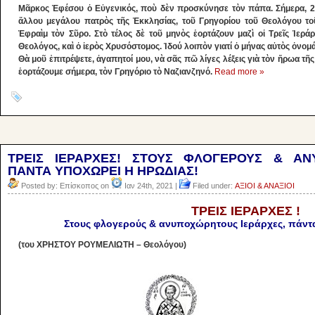
Μᾶρκος Ἐφέσου ὁ Εὐγενικός, ποὺ δὲν προσκύνησε τὸν πάπα. Σήμερα, 25
ἄλλου μεγάλου πατρὸς τῆς Ἐκκλησίας, τοῦ Γρηγορίου τοῦ Θεολόγου τοῦ
Ἐφραὶμ τὸν Σῦρο. Στὸ τέλος δὲ τοῦ μηνὸς ἑορτάζουν μαζὶ οἱ Τρεῖς Ἱεράρ
Θεολόγος, καὶ ὁ ἱερὸς Χρυσόστομος. Ἰδού λοιπὸν γιατί ὁ μήνας αὐτὸς ὀνομ
Θὰ μοῦ ἐπιτρέψετε, ἀγαπητοί μου, νὰ σᾶς πῶ λίγες λέξεις γιὰ τὸν ἥρωα τῆ
ἑορτάζουμε σήμερα, τὸν Γρηγόριο τὸ Ναζιανζηνό.
Read more »
ΤΡΕΙΣ ΙΕΡΑΡΧΕΣ! ΣΤΟΥΣ ΦΛΟΓΕΡΟΥΣ & ΑΝ
ΠΑΝΤΑ ΥΠΟΧΩΡΕI Η ΗΡΩΔΙΑΣ!
Posted by: Επίσκοπος on
Ιαν 24th, 2021 |
Filed under:
ΑΞΙΟΙ & ΑΝΑΞΙΟΙ
ΤΡΕΙΣ ΙΕΡΑΡΧΕΣ !
Στους φλογερούς & ανυποχώρητους Ιεράρχες, πάντ
(του ΧΡΗΣΤΟΥ ΡΟΥΜΕΛΙΩΤΗ – Θεολόγου)