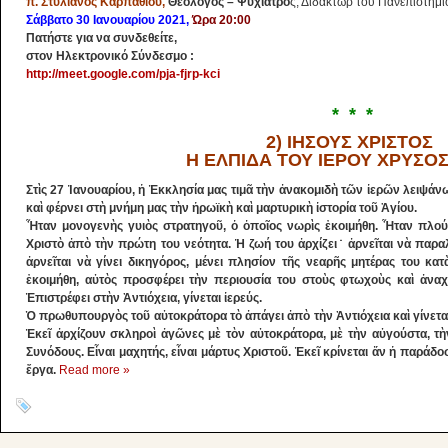
π. Στυλιανός Καρπαθίου,
Θεολόγος – Ψυχίατρο
ς, Διδάκτωρ του Πανεπιστημ
Σάββατο 30 Ιανουαρίου 2021,
Ώρα 20:00
Πατήστε για να συνδεθείτε,
στον Ηλεκτρονικό Σύνδεσμο :
http://meet.google.com/pja-fjrp-kci
* * *
2) ΙΗΣΟΥΣ ΧΡΙΣΤΟΣ
Η ΕΛΠΙΔΑ ΤΟΥ ΙΕΡΟΥ ΧΡΥΣ
Στὶς 27 Ἰανουαρίου, ἡ Ἐκκλησία μας τιμᾶ τὴν ἀνακομιδὴ τῶν ἱερῶν λειψά
καὶ φέρνει στὴ μνήμη μας τὴν ἡρωϊκὴ καὶ μαρτυρικὴ ἱστορία τοῦ Ἁγίου.
Ἦταν μονογενὴς γυιὸς στρατηγοῦ, ὁ ὁποῖος νωρὶς ἐκοιμήθη. Ἦταν πλο
Χριστὸ ἀπὸ τὴν πρώτη του νεότητα. Ἡ ζωή του ἀρχίζει˙ ἀρνεῖται νὰ παραλ
ἀρνεῖται νὰ γίνει δικηγόρος, μένει πλησίον τῆς νεαρῆς μητέρας του κατ
ἐκοιμήθη, αὐτὸς προσφέρει τὴν περιουσία του στοὺς φτωχοὺς καὶ ἀναχ
Ἐπιστρέφει στὴν Ἀντιόχεια, γίνεται ἱερεύς.
Ὁ πρωθυπουργὸς τοῦ αὐτοκράτορα τὸ ἀπάγει ἀπὸ τὴν Ἀντιόχεια καὶ γίνε
Ἐκεῖ ἀρχίζουν σκληροὶ ἀγῶνες μὲ τὸν αὐτοκράτορα, μὲ τὴν αὐγούστα, τὴν 
Συνόδους. Εἶναι μαχητής, εἶναι μάρτυς Χριστοῦ. Ἐκεῖ κρίνεται ἄν ἡ παράδο
ἔργα.
Read more »