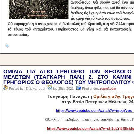
ἀνθρώπους. Θὰ βροῦν αὐτοὶ ἕνα μη
ἀκτῖνες, ἄνευ φίλτρου, καὶ θὰ κάνο
ἀκτῖνες τὶς ἔχει γιὰ τὸ καλὸ τοῦ ἀνθρ
τὶς κάνῃ γιὰ τὸ κακὸ τοῦ ἀνθρώπου.
Θὰ κυριαρχήσῃ ὁ ἀντίχριστος, ὁ ἀντίπαλος τοῦ Χριστοῦ, στὴ γῆ. Ἀλλὰ προ
τὸ τέλος τοῦ ἀντιχρίστου. Πυρίκαυστος θὰ γίνῃ καὶ θὰ καταστραφῇ
ἀποστασίας.
ΟΜΙΛΙΑ ΓΙΑ ΑΓΙΟ ΓΡΗΓΟΡΙΟ ΤΟΝ ΘΕΟΛΟΓΟ
ΜΕΛΕΤΩΝ (ΤΣΑΓΚΑΡΗ ΠΑΝ.) 2. ΣΤΟ ΚΑΜΙΝΙ
ΓΡΗΓΟΡΙΟΣ Ο ΘΕΟΛΟΓΟΣ) ΤΟΥ ΜΗΤΡΟΠΟΛΙΤΟΥ 
Posted by: Επίσκοπος on
Ιαν 25th, 2021 |
Filed under:
εορτολογιο
Τσαγκάρη Παναγιωτη
Ομιλία για Άγ. Γρη
στην Εστία Πατερικών Μελετών, 24
https://www.youtube.com/watch?v=mpqYvox
Ολόκληρη η εκδήλωση από την ιστοσελίδα της Εστίας 
https://www.youtube.com/watch?v=sh1uLYj5fSk&f