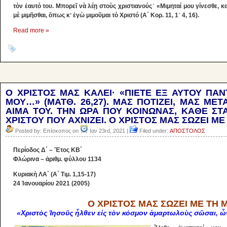
τὸν ἑαυτό του. Μπορεῖ νὰ λέῃ στοὺς χριστιανούς˙ «Μιμηταί μου γίνεσθε,
μὲ μιμῆσθαι, ὅπως κʼ ἐγὼ μιμοῦμαι τὸ Χριστό (Α΄ Κορ. 11, 1˙ 4, 16).
Read more »
Ο ΧΡΙΣΤΟΣ ΜΑΣ ΚΑΛΕΙ· «ΠΙΕΤΕ ΕΞ ΑΥΤΟΥ ΠΑΝ
ΜΟΥ…» (ΜΑΤΘ. 26,27). ΜΑΣ ΠΟΤΙΖΕΙ, ΜΑΣ ΜΕ
ΑΙΜΑ ΤΟΥ. ΤΗΝ ΩΡΑ ΠΟΥ ΚΟΙΝΩΝΑΣ, ΚΑΘΕ ΣΤ
ΧΡΙΣΤΟΥ ΠΟΥ ΑΧΝΙΖΕΙ. Ο ΧΡΙΣΤΟΣ ΜΑΣ ΣΩΖΕΙ Μ
Posted by: Επίσκοπος on
Ιαν 23rd, 2021 |
Filed under:
ΑΠΟΣΤΟΛΟΣ
Περίοδος Δ΄ – Ἔτος ΚΒ΄
Φλώρινα – ἀριθμ. φύλλου 1134
Κυριακὴ ΛΑ΄ (Α΄ Τιμ. 1,15-17)
24 Ἰανουαρίου 2021 (2005)
Ο ΧΡΙΣΤΟΣ ΜΑΣ ΣΩΖΕΙ ΜΕ ΤΗ 
«Χριστὸς Ἰησοῦς ἦλθεν εἰς τὸν κόσμον ἁμαρτωλοὺς σῶσαι, ὧν 