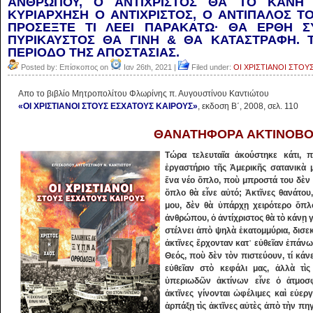
ΑΝΘΡΩΠΟΥ, Ο ΑΝΤΙΧΡΙΣΤΟΣ ΘΑ ΤΟ ΚΑΝΗ
ΚΥΡΙΑΡΧΗΣΗ Ο ΑΝΤΙΧΡΙΣΤΟΣ, Ο ΑΝΤΙΠΑΛΟΣ ΤΟ
ΠΡΟΣΕΞΤΕ ΤΙ ΛΕΕΙ ΠΑΡΑΚΑΤΩ· ΘΑ ΕΡΘΗ Σ
ΠΥΡΙΚΑΥΣΤΟΣ ΘΑ ΓΙΝΗ & ΘΑ ΚΑΤΑΣΤΡΑΦΗ. 
ΠΕΡΙΟΔΟ ΤΗΣ ΑΠΟΣΤΑΣΙΑΣ.
Posted by: Επίσκοπος on
Ιαν 26th, 2021 |
Filed under:
ΟΙ ΧΡΙΣΤΙΑΝΟΙ ΣΤΟΥ
Aπο το βιβλίο Μητροπολίτου Φλωρίνης π. Αυγουστίνου Καντιώτου
«ΟΙ ΧΡΙΣΤΙΑΝΟΙ ΣΤΟΥΣ ΕΣΧΑΤΟΥΣ ΚΑΙΡΟΥΣ»
, εκδοση Β΄, 2008, σελ. 110
ΘΑΝΑΤΗΦΟΡΑ ΑΚΤΙΝΟΒΟ
Τώρα τελευταῖα ἀκούστηκε κάτι,
ἐργαστήριο τῆς Ἀμερικῆς σατανικ
ἕνα νέο ὅπλο, ποὺ μπροστά του δὲν θ
ὅπλο θὰ εἶνε αὐτό; Ἀκτῖνες θανάτου
μου, δὲν θὰ ὑπάρχῃ χειρότερο ὅπλ
ἀνθρώπου, ὁ ἀντίχριστος θὰ τὸ κάνῃ γι
στέλνει ἀπὸ ψηλὰ ἑκατομμύρια, δισεκ
ἀκτῖνες ἔρχονταν κατ᾿ εὐθεῖαν ἐπάν
Θεός, ποὺ δὲν τὸν πιστεύουν, τί κάνε
εὐθεῖαν στὸ κεφάλι μας, ἀλλὰ τὶ
ὑπεριωδῶν ἀκτίνων εἶνε ὁ ἀτμοσφ
ἀκτῖνες γίνονται ὠφέλιμες καὶ εὐερ
ἁρπάξῃ τὶς ἀκτῖνες αὐτὲς ἀπὸ τὴν πηγ