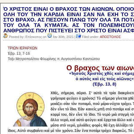
Ὁ ΧΡΙΣΤΟΣ ΕΙΝΑΙ Ο ΒΡΑΧΟΣ ΤΩΝ ΑΙΩΝΩΝ. ΟΠΟΙΟ
ΟΛΗ ΤΟΥ ΤΗΝ ΚΑΡΔΙΑ ΕΙΝΑΙ ΣΑΝ ΝΑ ΕΧΗ ΤΟ 
ΣΤΟ ΒΡΑΧΟ. ΑΣ ΠΕΣΟΥΝ ΠΑΝΩ ΤΟΥ ΟΛΑ ΤΑ ΠΟ
ΤΟΥ ΟΛΑ ΤΑ ΚΥΜΑΤΑ. ΑΣ ΤΟΝ ΠΟΛΕΜΗΣΟΥΝ
ΑΝΘΡΩΠΟΣ ΠΟΥ ΠΙΣΤΕΥΕΙ ΣΤΟ ΧΡΙΣΤΟ ΕΙΝΑΙ ΑΣ
Posted by: Επίσκοπος on
Ιαν 30th, 2021 |
Filed under:
ΑΠΟΣΤΟΛΟΣ
ΤΡΙΩΝ ΙΕΡΑΡΧΩΝ
Ἑβρ. 13, 7-16
Το[υ Μητροπολίτου Φλωρίνης π. Αυγουστίνου Καντιώτου
Ο βραχος των αιω
«Ἰησοῦς Χριστὸς χθὲς καὶ σήμε
ὁ αὐτὸς καὶ εἰς τοὺς αἰῶνας»
(Ἑβρ. 13, 8)
Χθές, σήμερα, αὔριο. Σʼ αὐτὰ τὰ τρία διακρίν
γρήγορα φεύγει ὁ χρόνος! Τὸ σήμερα γίνεται χθὲ
μοιάζει σὰν τὸν ποταμό, ποὺ μέρα-νύχτα τρέχει.
δὲν εἶνε τὸ ἴδιο. Ἐὰν κανεὶς μπῆ στὸ ποτάμι καὶ 
κορμί του, δὲν εἶνε τὸ ἴδιο. Τὸ νερὸ μιὰ στιγμὴ τ
ἄλλο νερό, καὶ αὐτὸ φεύγει καὶ ἔρχεται ἄλλο καὶ 
μέσα στὸ νερό, χιλιάδες φορὲς θὰ ἔχη ἀλλάξει τὸ 
ἴδιος. Αὐτὸ συμβαίνει καὶ μὲ τὸν χρόνο. Σὰν ἕνα ποτάμι τρέχει διαρκῶς. Τὸ