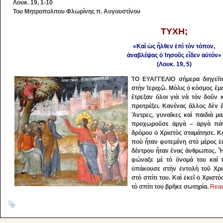
Λουκ. 19, 1-10
Του Μητροπολιτου Φλωρίνης π. Αυγουστίνου
ΤΥΧΗ;
«Καὶ ὡς ἦλθεν ἐπὶ τὸν τόπον,
ἀναβλέψας ὁ Ἰησοῦς εἶδεν αὐτόν»
(Λουκ. 19, 5)
ΤΟ ΕΥΑΓΓΕΛΙΟ σήμερα διηγεῖτα
στὴν Ἰεριχῶ. Μόλις ὁ κόσμος ἔμα
ἔτρεξαν ὅλοι γιὰ νὰ τὸν δοῦν 
προτρέξει. Κανένας ἄλλος δὲν 
Ἄντρες, γυναῖκες καὶ παιδιὰ μ
προχωροῦσε ἀργὰ – ἀργὰ πάν
δρόμου ὁ Χριστὸς σταμάτησε. Κ
ποὺ ἦταν φυτεμένη στὸ μέρος ἐ
δέντρου ἦταν ἕνας ἄνθρωπος. Ἦτ
φώναξε μὲ τὸ ὄνομά του καὶ 
ὑπάκουσε στὴν ἐντολὴ τοῦ Χρι
στὸ σπίτι του. Καὶ ἐκεῖ ὁ Χριστὸ
τὸ σπίτι του βρῆκε σωτηρία.
Read