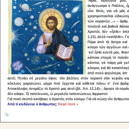
Ἦρθε, ἀγαπητοί μου,
ἀνάγνωσμα ὁ Παῦλος, ἦρ
εἶνε Θεός, γιὰ νὰ μᾶς
χρησιμοποιεῖται εἰδικώτ
τῶν οὐρανῶν…» – ἄρθρ. 
πλατειὰ καὶ βαθειὰ θάλασ
Χριστὸς δὲν «ἦλθε» ἁπλ
1,15), ἀλλὰ «κατῆλθε». Γι
Πέρα ἀπὸ τὰ ἄστρα καὶ
κόσμο τῶν ἀγγέλων καὶ ἀ
᾿κεῖ ἦλθε κοντά μας. Φαν
κάποια στιγμὴ τὸ παλάτι
κάππα, νὰ πάρῃ μιὰ γκλ
κόσμος καὶ θὰ καταπλαγῇ.
ἀπὸ πολὺ ψηλότερα, ἀπ᾿ 
ἀετό; Πετάει σὲ μεγάλο ὕψος· τὸν βλέπεις στὸν οὐρανὸ σὰν κεφάλι κ
κύκλους χαμηλώνει, μέχρι ποὺ ἔρχεται καὶ κάθεται πάνω σ᾿ ἕνα βράχ
Ἀποκάλυψις ὀνομάζει τὸ Χριστό μας ἀετό (βλ. Ἀπ. 12,14)–, ἄφησε τὰ οὐράνι
δὲν κάηκε. Ὤ ταπείνωσις, ὤ μεγαλεῖο ταπεινώσεως ἄφραστο!
Γιὰ ποιό σκοπὸ κατέβηκε ὁ Χριστὸς στὸν κόσμο; Γιὰ νὰ σώσῃ τὸν ἄνθρωπο
Ἀπὸ τί κινδύνευε ὁ ἄνθρωπος;
Read more »