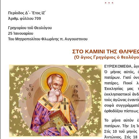
* * *
Περίοδος Δ΄- Ἔτος ΙΖ΄
Ἀριθμ. φύλλου 709
Γρηγορίου τοῦ Θεολόγου
25 Ἰανουαρίου
Του Μητροπολίτου Φλωρίνης π. Αυγουστινου
ΣΤΟ ΚΑΜΙΝΙ ΤΗΣ ΘΛΙΨΕ
(Ὁ ἅγιος Γρηγόριος ὁ θεολόγο
ΕYPIΣKOMEΘA, àγαπ
Ὁ μήνας αὐτός, ὁ
πατέρων. Γιατί ὀν
πατέρες. Ποιοί 
Ἐκκλησίας μας π
ἐκκλησιαστικοὶ ἄνδ
τοὺς ἀγῶνας ἐναντίο
σοφὰ συγγράμματά
ὀρθοδόξου πίστεως 
Το μήνα αὐτὸν ἑ
πατέρων. Τὴν 1η Ἰ
Στὶς 10 τοῦ μηνὸς
Ἀντώνιος. Στὶς 18