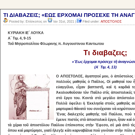
ΤΙ ΔΙΑΒΑΖΕΙΣ; «ΕΩΣ ΕΡΧΟΜΑΙ ΠΡΟΣΕΧΕ ΤΗ ΑΝΑΓΝΩ
Posted by: Επίσκοπος on
Ιαν 31st, 2021 |
Filed under:
ΑΠΟΣΤΟΛΟΣ
ΚΥΡΙΑΚΗ ΙΕ΄ ΛΟΥΚΑ
Α΄ Τιμ. 4, 9-15
Τοῦ Μητροπολίτου Φλωρινης π. Αυγουστινου Καντιωτου
Τι διαβαζεις;
«Ἕως ἔρχομαι πρόσεχε τῆ ἀναγνώσε
(Α΄ Τιμ. 4, 13)
Ο ΑΠΟΣΤΟΛΟΣ, ἀγαπητοί μου, ὁ ἀπόστολος Π
πολλοὺς μαθητὰς ὁ Παῦλος. Οἱ μαθηταί του 
εὐαγγέλιο, εἶχαν βαπτιστῆ, καὶ ἡ καρδιά 
Ἀκολουθοῦσαν τὸν Παῦλο στὶς ἀποστολικές τ
στὸ ἔργο του. Κοντὰ στὸ μεγάλο ἀπόστολο ε
Πολλὰ ὀφείλει ἡ Ἐκκλησία στοὺς μαθητὰς α
μαρτυρικὸ θάνατό του συνέχισαν νὰ κηρύττουν
Ἕνας διαλεχτὸς μαθητὴς τοῦ Παύλου, ποὺ π
ἔμεινε πιστὸς στὸ ἀποστολικὸ ἔργο, ἦταν καὶ ὁ
τὰ χέρια τοῦ ἀποστόλου Παύλου ἐπίσκοπος στὴν Ἔφεσο, σὲ μιὰ ἀπὸ τὶς 
ὅπου καὶ μαρτύρησε, γιατὶ ἤλεγξε κάτι καρναβάλια ποὺ γινόταν στὴν πόλι α