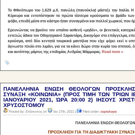
Το Φθινόπωρο του 1.629 μ.Χ. πανώλη (πανούκλα) μάστιζε την Ιταλία. Η
Κέρκυρα και εντοπίστηκαν τα πρώτα τέσσερα κρούσματα το βράδυ τω
φόβο, επειδή μέσα στο κάστρο ήταν συναγμένοι και πολλοί χωρικοί, που ήρθ
Ερευνώντας να βρούνε τον υπαίτιο ασθενή «μηδέν», οι βενετικές κατοχικ
εντελώς άδικα τον Οδηγητριανό Σαραντάρη, Δικηγόρο στο επάγγελμα, επει
κρούσμα, από δύο κεντητά τουρκικά μαντήλια που είχε φέρει εκεί ο υπ
άγνωστο πλοίο στο λιμάνι, για να τα κάνει δώρο στην κυρία του σπιτιού,
και αυτόπτης μάρτυς της επιδημίας Ανδρέας Μάρμορας.
Read more »
ΠΑΝΕΛΛΗΝΙΑ ΕΝΩΣΗ ΘΕΟΛΟΓΩΝ ΠΡΟΣΚΛΗΣ
ΣΥΝΑΞΗ «ΚΟΙΝΩΝΙΑ» (ΠΡΟΣ ΤΙΜΗ ΤΩΝ ΤΡΙΩΝ 
ΙΑΝΟΥΑΡΙΟΥ 2021, ΏΡΑ 20:00 2) ΙΗΣΟΥΣ ΧΡΙΣ
ΧΡΥΣΟΣΤΟΜΟΥ
Posted by: Επίσκοπος on
Ιαν 27th, 2021 |
Filed under:
εορτολογιο
ΠΑΝΕΛΛΗΝΙΑ ΕΝΩΣΗ ΘΕΟΛΟΓΩ
ΠΡΟΣΚΛΗΣΗ ΓΙΑ ΤΗ ΔΙΑΔΙΚΤΥΑΚΗ ΣΥΝΑΞ