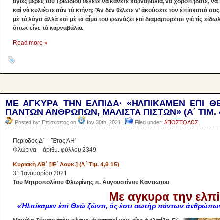
ἅγιες μέρες τοῦ Τριωδίου θέλετε νὰ κάνετε καρναβάλια, νὰ χοροπηδᾶτε, νὰ
καὶ νὰ κυλιέστε σὰν τὰ κτήνη; Ἄν δὲν θέλετε νʼ ἀκούσετε τὸν ἐπίσκοπό σας
μὲ τὸ λόγο ἀλλὰ καὶ μὲ τὸ αἷμα του φωνάζει καὶ διαμαρτύρεται γιὰ τὶς εἰ
ὅπως εἶνε τὰ καρναβάλια.
Read more »
ΜΕ ΑΓΚΥΡΑ ΤΗΝ ΕΛΠΙΔΑ· «ΗΛΠΙΚΑΜΕΝ ΕΠΙ ΘΕ
ΠΑΝΤΩΝ ΑΝΘΡΩΠΩΝ, ΜΑΛΙΣΤΑ ΠΙΣΤΩΝ» (Α΄ ΤΙΜ. 4
Posted by: Επίσκοπος on
Ιαν 30th, 2021 |
Filed under:
ΑΠΟΣΤΟΛΟΣ
Περίοδος Δ΄ – Ἔτος ΛΗ΄
Φλώρινα – ἀριθμ. φύλλου 2349
Κυριακὴ ΛΒ΄ [ΙΕ΄ Λουκ.] (Α΄ Τιμ. 4,9-15)
31 Ἰανουαρίου 2021
Του Μητροπολίτου Φλωρίνης π. Αυγουστίνου Καντιωτου
Με αγκυρα την ελπ
«Ἠλπίκαμεν ἐπὶ Θεῷ ζῶντι, ὅς ἐστι σωτὴρ πάντων ἀνθρώπων, 