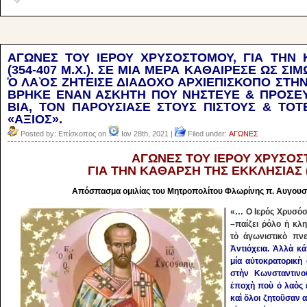
ΑΓΩΝΕΣ ΤΟΥ ΙΕΡΟΥ ΧΡΥΣΟΣΤΟΜΟΥ, ΓΙΑ ΤΗΝ 
(354-407 Μ.Χ.). ΣΕ ΜΙΑ ΜΕΡΑ ΚΑΘΑΙΡΕΣΕ ΩΣ ΣΙ
Ὁ ΛΑῸΣ ΖΗΤΕΙΣΕ ΔΙΑΔΟΧΟ ΑΡΧΙΕΠΙΣΚΟΠΟ ΣΤΗ
ΒΡΗΚΕ ΕΝΑΝ ΑΣΚΗΤΗ ΠΟΥ ΝΗΣΤΕΥΕ & ΠΡΟΣΕΥ
ΒΙΑ, ΤΟΝ ΠΑΡΟΥΣΙΑΣΕ ΣΤΟΥΣ ΠΙΣΤΟΥΣ & ΤΟ
«ΑΞΙΟΣ».
Posted by: Επίσκοπος on
Ιαν 28th, 2021 |
Filed under:
ΑΓΩΝΕΣ
ΑΓΩΝΕΣ ΤΟΥ ΙΕΡΟΥ ΧΡΥΣΟ
ΓΙΑ ΤΗΝ ΚΑΘΑΡΣΗ ΤΗΣ ΕΚΚΛΗΣΙΑΣ (3
Απόσπασμα ομιλίας του Μητροπολίτου Φλωρίνης π. Αυγουσ
«… Ο Ιερός Χρυσόσ
–παίζει ῥόλο ἡ κλ
τὸ ἀγωνιστικὸ πν
Ἀντιόχεια. Ἀλλὰ κά
μία αὐτοκρατορικὴ
στὴν Κωνσταντινο
ἐποχὴ ποὺ ὁ λαὸς 
καὶ ὅλοι ζητοῦσαν 