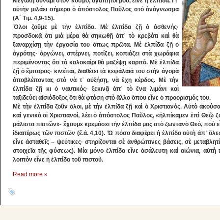
Μεγάλη δύναμι στὸν κόσμο, ἀγαπητοί μου, εἶνε ἡ ἐλπίδα. Γι᾽
αὐτὴν μιλάει σήμερα ὁ ἀπόστολος Παῦλος στὸ ἀνάγνωσμα
(Α΄ Τιμ. 4,9-15).
Ὅλοι ζοῦμε μὲ τὴν ἐλπίδα. Μὲ ἐλπίδα ζῇ ὁ ἀσθενής·
προσδοκᾷ ὅτι μιὰ μέρα θὰ σηκωθῇ ἀπ᾽ τὸ κρεβάτι καὶ θὰ
ξαναρχίσῃ τὴν ἐργασία του ὅπως πρῶτα. Μὲ ἐλπίδα ζῇ ὁ
ἀγρότης· ὀργώνει, σπέρνει, ποτίζει, κοπιάζει στὰ χωράφια
περιμένοντας ὅτι τὸ καλοκαίρι θὰ μαζέψῃ καρπό. Μὲ ἐλπίδα
ζῇ ὁ ἔμπορος· κινεῖται, διαθέτει τὰ κεφάλαιά του στὴν ἀγορὰ
ἀποβλέποντας στὸ νὰ τ᾽ αὐξήσῃ, νὰ ἔχῃ κέρδος. Μὲ τὴν
ἐλπίδα ζῇ κι ὁ ναυτικός· ξεκινᾷ ἀπ᾽ τὸ ἕνα λιμάνι καὶ
ταξιδεύει αἰσιόδοξος ὅτι θὰ φτάσῃ στὸ ἄλλο ὅπου εἶνε ὁ προορισμός του.
Μὲ τὴν ἐλπίδα ζοῦν ὅλοι, μὲ τὴν ἐλπίδα ζῇ καὶ ὁ Χριστιανός. Αὐτὸ ἀκούσ
καὶ γενικὰ οἱ Χριστιανοί, λέει ὁ ἀπόστολος Παῦλος, «ἠλπίκαμεν ἐπὶ Θεῷ
μάλιστα πιστῶν»· ἔχουμε κρεμάσει τὴν ἐλπίδα μας στὸ ζωντανὸ Θεό, ποὺ 
ἰδιαιτέρως τῶν πιστῶν (ἔ.ἀ. 4,10). Ὤ πόσο διαφέρει ἡ ἐλπίδα αὐτὴ ἀπ᾽ ὅλε
εἶνε ἀσταθεῖς – ψεύτικες· στηρίζονται σὲ ἀνθρώπινες βάσεις, σὲ μεταβλητ
στοιχεῖα τῆς φύσεως). Μία μόνο ἐλπίδα εἶνε ἀσάλευτη καὶ αἰώνια, αὐτὴ 
λοιπὸν εἶνε ἡ ἐλπίδα τοῦ πιστοῦ.
Read more »