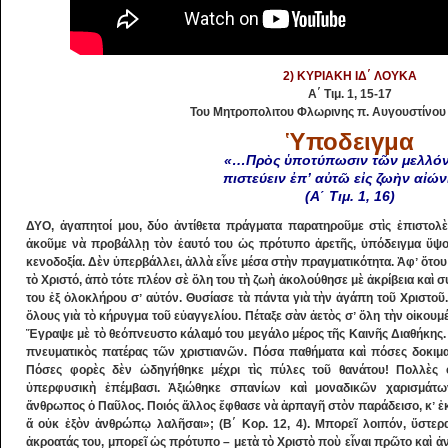
2) ΚΥΡΙΑΚΗ ΙΔ΄ ΛΟΥΚΑ
Α΄ Τιμ. 1, 15-17
Του Μητροπολιτου Φλωρινης π. Αυγουστίνου
Ὑποδειγμα
«…Πρὸς ὑποτύπωσιν τῶν μελλό
πιστεύειν ἐπʼ αὐτῶ εἰς ζωὴν αἰώ
(Α΄ Τιμ. 1, 16)
ΔΥΟ, ἀγαπητοί μου, δύο ἀντίθετα πράγματα παρατηροῦμε στὶς ἐπιστολ
ἀκοῦμε νὰ προβάλλῃ τὸν ἑαυτό του ὡς πρότυπο ἀρετῆς, ὑπόδειγμα ὕψους
κενοδοξία. Δὲν ὑπερβάλλει, ἀλλὰ εἶνε μέσα στὴν πραγματικότητα. Ἀφʼ ὅτ
τὸ Χριστό, ἀπὸ τότε πλέον σὲ ὅλη του τὴ ζωὴ ἀκολούθησε μὲ ἀκρίβεια καὶ 
του ἐξ ὁλοκλήρου σʼ αὐτόν. Θυσίασε τὰ πάντα γιὰ τὴν ἀγάπη τοῦ Χριστοῦ
ὅλους γιὰ τὸ κήρυγμα τοῦ εὐαγγελίου. Πέταξε σὰν ἀετὸς σʼ ὅλη τὴν οἰκουμ
Ἔγραψε μὲ τὸ θεόπνευστο κάλαμό του μεγάλο μέρος τῆς Καινῆς Διαθήκης. 
πνευματικὸς πατέρας τῶν χριστιανῶν. Πόσα παθήματα καὶ πόσες δοκιμα
Πόσες φορὲς δὲν ὡδηγήθηκε μέχρι τὶς πύλες τοῦ θανάτου! Πολλὲς
ὑπερφυσικὴ ἐπέμβασι. Ἀξιώθηκε σπανίων καὶ μοναδικῶν χαρισμάτω
ἄνθρωπος ὁ Παῦλος. Ποιός ἄλλος ἔφθασε νὰ ἁρπαγῆ στὸν παράδεισο, κʼ ἐκε
ἅ οὐκ ἐξὸν ἀνθρώπῳ λαλῆσαι»; (Β΄ Κορ. 12, 4). Μπορεῖ λοιπόν, ὕστερ
ἀκροατάς του, μπορεῖ ὡς πρότυπο – μετὰ τὸ Χριστὸ ποὺ εἶναι πρῶτο καὶ 