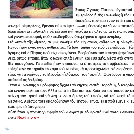
Στοὺς Ἁ­γίους Τόπους, ἀγαπητοί 
Τιβεριά­δος ἢ τῆς Γαλιλαίας ἢ τῆς
ψαρᾶ­δες, ποὺ ἔρριχναν τὰ δίχτυα 
Φτωχοὶ οἱ ψαρᾶδες, ἔμεναν σὲ καλύβες. Ἀλ­λὰ μέσα στὶς καλύβες κατοικοῦ
διαμερίσμα­τα πολυ­­τελῆ, σὲ μέγαρα καὶ παλάτια μὲ ὅ­λες τὶς ἀ­νέσεις, κατοικο
καὶ γίνονται σεισμοί, ποὺ κατεδαφί­ζουν ὑπερήφα­να κτήρια ἀνομίας.
Στὰ δυτικὰ τῆς λίμνης, σὲ μιὰ καλύβα τῆς Βηθσαϊδά, ζοῦσε καὶ ἡ οἰκογέν
Ἰωνᾶς ἦταν ἕ­νας ἅγι­ος ἄνθρωπος. Τὰ δυὸ παιδιά του ποὺ γνωρίζου­­με –θὰ 
ἄγαμος καὶ ὁ Πέτρος ποὺ εἶχε οἰκογένεια. Βοηθοῦσαν τὸν πατέρα ψαρεύοντας
νεια, ὅ­πως εἴπαμε, ἦταν φτωχιὰ ἀλλὰ ἔντιμη καὶ εὐ­σεβής. Μέσα στὸ σπίτι 
δὲν ἀκουγόταν. Τὰ παιδιὰ ἦταν ὑπάκουα, κι ὁ πατέρας τὰ συμ­βούλευε –
Τοὺς ἔλεγε νὰ τηροῦν τὸ νόμο τοῦ Κυρίου, νὰ προσεύχων­ται, νὰ διαβάζουν 
τέρα, νὰ περι­μένουν τὸ Μεσσία, τὴ λύτρωσι τοῦ Ἰσραήλ. Ἔτσι ζοῦσε ἡ οἰ­κο
ἀ­πόστολος Ἀνδρέας.
Ὅταν ὁ Ἰωάννης ὁ Πρόδρομος ἄρχισε τὸ κήρυγμα στὸν Ἰορδάνη, ὁ Ἀνδρέα
καὶ ἔγιναν μαθη­ταί του. Ἀλλὰ μετὰ τὴ βάπτισι τοῦ Χριστοῦ τὸν ἄκουσαν μι
δείχνῃ τὸν Ἰησοῦ καὶ νὰ λέῃ· «Ἴ­δε ὁ ἀ­μνὸς τοῦ Θεοῦ», νά τοῦ Θεοῦ τὸ 
Μεσσίας. Ἀμέσως τότε ἀκολούθησαν τὸν Ἰ­ησοῦ. Πῆγαν ἐ­κεῖ ποὺ ἔμενε κ᾽ ἔμε
τέσσερις τὸ ἀπόγευμα.
Αὐτὴ ἦταν ἡ πρώτη γνωριμία τοῦ Ἀνδρέα μὲ τὸ Χριστό. Καὶ τόσο ἐνθουσι
ὥστε
Read more »