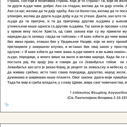
страна. Постоји и позитивна страна. Која је то страна? Ти, који не же
ти други људи чине добро. Ако си гладан, желиш да ти дају хлеба. 
Ако си наг, желиш да ти дају одећу. Ако си болестан, желиш да те посет
упокојио, желиш да други људи дођу и да те утеше. Дакле, као што ти
људи да ти притрче, и ти да притрчиш другим људима у њихов
утемељени наши односи са другим људима. Тај закон је прозван «злат
у првом веку после Христа, од свих закона које су му принели м
наредио да га запишу свуда на таблама:
«
И како хоћете да чине вам
бих имао право, отишао бих у Уједињене Нације, које не могу про
претворили у замршено клупко, и истакао бих овај закон у простор
одлуке:
«
И како хоћете да чине вама људи чините и ви њима онако». 
људе, породице, а много више на мале и велике народе. Када би се 
постала рај. На крају још и говоре да се Јеванђеље тобож не 
Јеванђеље као што је рекао Корај, је рецепт за земаљску и небеску 
да живиш срећно, исто тако свака породица, друштво, народ жели
дужинама и ширинама наше планете. Овог закона драги моји хришћан
Тада ће мир и срећа владати, у славу Цркве, мира свог човечанства, и
† ἐπίσκοπος Φλωρίνης Αὐγουστῖνο
(
Св. Пантелејмон Флорина
2-10-19