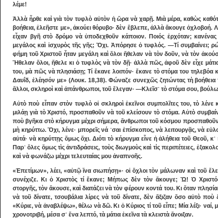
λέμε!
Ἀλλὰ ἦρθε καὶ γιὰ τὸν τυφλὸ αὐτὸν ἡ ὥρα νὰ χαρῇ. Μιὰ μέρα, καθὼς καθό
βοήθεια, ἐλεῆστε με», ἀκούει θόρυβο· δὲν ἔβλεπε, ἀλλὰ ἄκουγε ὀχλοβοή. Λ
εἶχαν βγῆ στὸ δρόμο νὰ ὑποδεχθοῦν κάποιον. Ποιός ἐρχόταν; κανένας 
μεγάλος καὶ ἰσχυρὸς τῆς γῆς; Ὄχι. Ἀπόρησε ὁ τυφλός. ―Τί συμβαίνει; ρώ
φήμη τοῦ Χριστοῦ ἦταν μεγάλη καὶ ὅλοι ἤθελαν νὰ τὸν δοῦν, νὰ τὸν ἀκούσ
Ἤθελαν ὅλοι, ἤθελε κι ὁ τυφλὸς νὰ τὸν δῇ· ἀλλὰ πῶς, ἀφοῦ δὲν εἶχε μάτι
του, μὰ πῶς νὰ πλησιάσῃ; Τί ἔκανε λοιπόν· ἔκανε τὸ στόμα του τηλεβόα 
Δαυΐδ, ἐλέησόν με» (Λουκ. 18,38). Φώναζε συνεχῶς ζητώντας τὴ βοήθεια 
ἄλλοι, σκληροὶ καὶ ἀπάνθρωποι, τοῦ ἔλεγαν· ―Κλεῖσ᾿ τὸ στόμα σου, βούλω
Αὐτὸ ποὺ εἶπαν στὸν τυφλὸ οἱ σκληροὶ ἐκεῖνοι συμπολῖτες του, τὸ λένε 
μιλάῃ γιὰ τὸ Χριστό, προσπαθοῦν νὰ τοῦ κλείσουν τὸ στόμα. Αὐτὸ συμβαίν
ποὺ βγῆκα στὸ κήρυγμα μέχρι σήμερα, ἄνθρωποι τοῦ κόσμου προσπαθοῦν 
μὴ κηρύττω. Ὄχι, λένε· μπορεῖς νά ᾿σαι ἐπίσκοπος, νὰ λειτουργᾷς, νὰ εὐλ
αὐτά· νὰ κηρύττῃς ὅμως ὄχι. Διότι τὸ κήρυγμα εἶνε ἡ ἀλήθεια τοῦ Θεοῦ, κ
Παρ᾿ ὅλες ὅμως τὶς ἀντιδράσεις, τοὺς διωγμοὺς καὶ τὶς περιπέτειες, ἐξακο
καὶ νὰ φωνάζω μέχρι τελευταίας μου ἀναπνοῆς.
«Ἐπετίμων», λέει, «αὐτῷ ἵνα σιωπήσῃ»· οἱ ὄχλοι τὸν μάλωναν καὶ τοῦ ἔλε
συνέχιζε. Κι ὁ Χριστὸς τί ἔκανε; Μήπως δὲν τὸν ἄκουγε; Ὤ! Ὁ Χριστό
στοργῆς, τὸν ἄκουσε, καὶ διατάζει νὰ τὸν φέρουν κοντά του. Κι ὅταν πλησία
νὰ τοῦ δίνατε, τσουβάλια λίρες νὰ τοῦ δίνατε, δὲν ἄξιζαν ὅσο αὐτὸ ποὺ 
«Κύριε, νὰ ἀναβλέψω», θέλω νὰ δῶ. Κι ὁ Κύριος τί τοῦ εἶπε; Μία λέξι· ναί, 
χρονοτριβή, μέσα σ᾿ ἕνα λεπτό, τὰ μάτια ἐκεῖνα τὰ κλειστὰ ἄνοιξαν.