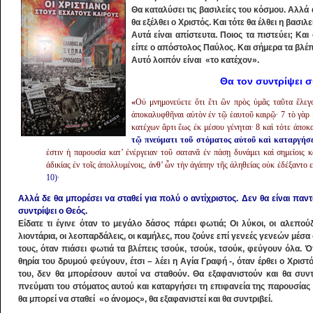
Θα καταλύσει τις βασιλείες του κόσμου. Αλλά
θα εξέλθει ο Χριστός. Και τότε θα έλθει η βασιλ
Αυτά είναι απίστευτα. Ποιος τα πιστεύει; Κα
είπε ο απόστολος Παύλος. Και σήμερα τα βλέ
Αυτό λοιπόν είναι «το κατέχον».
Θα τον συντρίψει 
«
Οὐ μνημονεύετε ὅτι ἔτι ὢν πρὸς ὑμᾶς ταῦτα ἔλεγ
ἀποκαλυφθῆναι αὐτὸν ἐν τῷ ἑαυτοῦ καιρῷ· 7 τὸ γὰρ μ
κατέχων ἄρτι ἕως ἐκ μέσου γένηται· 8 καὶ τότε ἀπο
τῷ πνεύματι τοῦ στόματος αὐτοῦ καὶ καταργήσε
ἐστιν ἡ παρουσία κατ’ ἐνέργειαν τοῦ σατανᾶ ἐν πάσῃ δυνάμει καὶ σημείοις 
ἀδικίας ἐν τοῖς ἀπολλυμένοις, ἀνθ’ ὧν τὴν ἀγάπην τῆς ἀληθείας οὐκ ἐδέξαντο 
10)·
Αλλά δε θα μπορέσει να σταθεί για πολύ ο αντίχριστος. Δεν θα είναι παντ
συντρίψει ο Θεός.
Είδατε τι έγινε όταν το μεγάλο δάσος πάρει φωτιά; Οι λύκοι, οι αλεπού
λιοντάρια, οι λεοπαρδάλεις, οι καμήλες, που ζούνε επί γενεές γενεών μέσα σ
τους, όταν πιάσει φωτιά τα βλέπεις τσούκ, τσούκ, τσούκ, φεύγουν όλα.
θηρία του δρυμού φεύγουν, έτσι – λέει η Αγία Γραφή -, όταν έρθει ο Χριστ
του, δεν θα μπορέσουν αυτοί να σταθούν. Θα εξαφανιστούν και θα συντ
πνεύματι του στόματος αυτού και καταργήσει τη επιφανεία της παρουσίας
θα μπορεί να σταθεί «ο άνομος», θα εξαφανιστεί και θα συντριβεί.