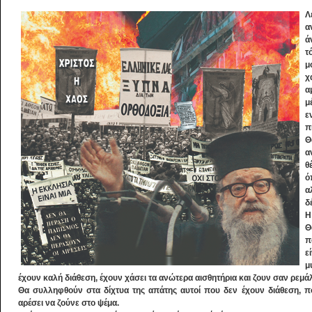
Λ
α
ά
τ
μ
χ
α
μ
ε
π
Θ
α
θ
ό
α
δ
Η
Θ
π
ε
μ
έχουν καλή διάθεση, έχουν χάσει τα ανώτερα αισθητήρια και ζουν σαν ρεμ
Θα συλληφθούν στα δίχτυα της απάτης αυτοί που δεν έχουν διάθεση, π
αρέσει να ζούνε στο ψέμα.