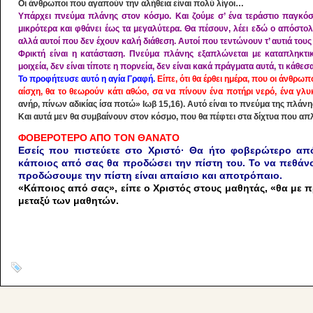
Οι άνθρωποι που αγαπούν την αλήθεια είναι πολύ λίγοι…
Υπάρχει πνεύμα πλάνης στον κόσμο. Και ζούμε σ’ ένα τεράστιο παγκόσ
μικρότερα και φθάνει έως τα μεγαλύτερα. Θα πέσουν, λέει εδώ ο απόστολο
αλλά αυτοί που δεν έχουν καλή διάθεση. Αυτοί που τεντώνουν τ’ αυτιά του
Φρικτή είναι η κατάσταση. Πνεύμα πλάνης εξαπλώνεται με καταπληκτικό
μοιχεία, δεν είναι τίποτε η πορνεία, δεν είναι κακά πράγματα αυτά, τι κάθεσ
Το προφήτευσε αυτό η αγία Γραφή.
Είπε, ότι θα έρθει ημέρα, που οι άνθρω
αίσχη, θα το θεωρούν κάτι αθώο, σα να πίνουν ένα ποτήρι νερό, ένα γλυ
ανήρ, πίνων αδικίας ίσα ποτώ» Ιωβ 15,16). Αυτό είναι το πνεύμα της πλάνη
Και αυτά μεν θα συμβαίνουν στον κόσμο, που θα πέφτει στα δίχτυα που απλ
ΦΟΒΕΡΟΤΕΡΟ ΑΠΟ ΤΟΝ ΘΑΝΑΤΟ
Εσείς που πιστεύετε στο Χριστό· Θα ήτο φοβερώτερο από
κάποιος από σας θα προδώσει την πίστη του. Το να πεθάνο
προδώσουμε την πίστη είναι απαίσιο και αποτρόπαιο.
«Κάποιος από σας», είπε ο Χριστός στους μαθητάς, «θα με π
μεταξύ των μαθητών.