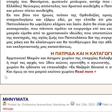
εποχής του. Φαινόμενο, φωτεινόν μετέωρον, αστήρ που 
Ελλάδος! Νεώτερος απόστολος του Χριστού ανεδείχθη ο Παπου
και μόνον πίστει ανεδείχθη.
Εκ του βίου του ήρωος τούτου της Ορθοδοξίας ορισ
σταχυολογήσω και εξάρω εδώ, με την ελπίδα ότι μί
Παπουλάκου θα ωφελήσει κλήρον και λαόν. Διότι θα είναι μία
αυτοκριτικήν, που πάντοτε πρέπει να ενεργούμε επί του εα
μακράν είμεθα από το χριστιανικόν ιδεώδες που υποτυπώνει
της αυστηράς, της αγίας ζωής του Παπουλάκου δια της συγκρί
μας ράκη και θα κλαύσωμεν και θα πενθήσωμεν δια την αθλι
και εκκλησιαστικής μας καταστάσεως.
H ΠΑΤΡΙΔΑ ΚΑΙ Η ΚΑΤΑΓΩΓ
Άρμπουνα! Μικρόν και άσημον χωρίον της επαρχίας Καλαβρύτ
ή περί τας αρχάς του 18ου αιώνος εγεννήθη ο αγωνιστής.
χωρίον θα ηδύνατο να επαναλάβει «Εκ Ναζαρέτ δύναταί τι αγ
Και όμως εκ του μικρού εκείνου χωρίου
Read more »
ΜΗΝΥΜΑΤΑ
Posted by: Επίσκοπος Αυγουστίνος Καντιώτης on
Νοέ 13th, 2013 |
Filed u
ΠΡΟΩΘ.