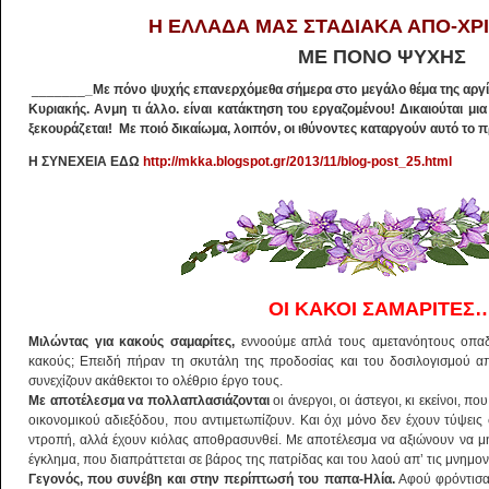
Η ΕΛΛΑΔΑ ΜΑΣ ΣΤΑΔΙΑΚΑ ΑΠΟ-ΧΡΙ
ΜΕ ΠΟΝΟ ΨΥΧΗΣ
_______
_Με πόνο ψυχής επανερχόμεθα σήμερα στο μεγάλο θέμα της αργί
Κυριακής. Ανμη τι άλλο. είναι κατάκτηση του εργαζομένου! Δικαιούται μι
ξεκουράζεται! Με ποιό δικαίωμα, λοιπόν, οι ιθύνοντες καταργούν αυτό το 
Η ΣΥΝΕΧΕΙΑ ΕΔΩ
http://mkka.blogspot.gr/2013/11/blog-post_25.html
ΟΙ ΚΑΚΟΙ ΣΑΜΑΡΙΤΕΣ
Μιλώντας για κακούς σαμαρίτες,
εννοούμε απλά τους αμετανόητους οπαδο
κακούς; Επειδή πήραν τη σκυτάλη της προδοσίας και του δοσιλογισμού α
συνεχίζουν ακάθεκτοι το ολέθριο έργο τους.
Με αποτέλεσμα να πολλαπλασιάζονται
οι άνεργοι, οι άστεγοι, κι εκείνοι, π
οικονομικού αδιεξόδου, που αντιμετωπίζουν. Και όχι μόνο δεν έχουν τύψεις 
ντροπή, αλλά έχουν κιόλας αποθρασυνθεί. Με αποτέλεσμα να αξιώνουν να μη 
έγκλημα, που διαπράττεται σε βάρος της πατρίδας και του λαού απ’ τις μνημον
Γεγονός, που συνέβη και στην περίπτωσή του παπα-Ηλία.
Αφού φρόντισαν