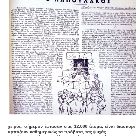
χειρός, σήμερον έφτασαν στις 12.000 άτομα, είναι διασκορ
αρπάζουν καθημερινώς τα πρόβατα, τας ψυχάς.