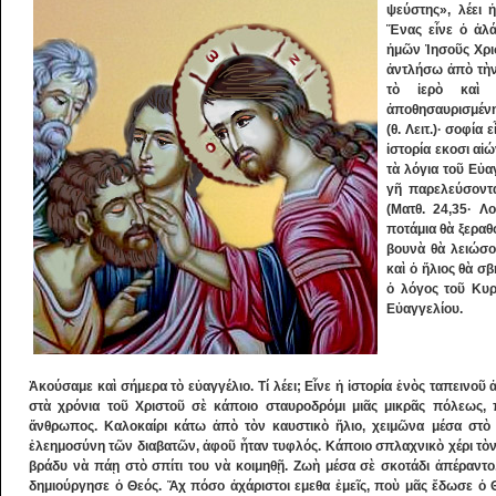
ψεύστης», λέει 
Ἕνας εἶνε ὁ ἀλάθ
ἡμῶν Ἰησοῦς Χρισ
ἀντλήσω ἀπὸ τὴν
τὸ ἱερὸ καὶ 
ἀποθησαυρισμένη 
(θ. Λειτ.)· σοφία 
ἱστορία εκοσι αἰώ
τὰ λόγια τοῦ Εὐα
γῆ παρελεύσοντα
(Ματθ. 24,35· Λ
ποτάμια θὰ ξεραθο
βουνὰ θὰ λειώσο
καὶ ὁ ἥλιος θὰ σβ
ὁ λόγος τοῦ Κυρ
Εὐαγγελίου.
Ἀκούσαμε καὶ σήμερα τὸ εὐαγγέλιο. Τί λέει; Εἶνε ἡ ἱστορία ἑνὸς ταπεινοῦ 
στὰ χρόνια τοῦ Χριστοῦ σὲ κάποιο σταυροδρόμι μιᾶς μικρᾶς πόλεως, 
ἄνθρωπος. Καλοκαίρι κάτω ἀπὸ τὸν καυστικὸ ἥλιο, χειμῶνα μέσα στὸ 
ἐλεημοσύνη τῶν διαβατῶν, ἀφοῦ ἦταν τυφλός. Κάποιο σπλαχνικὸ χέρι τὸν 
βράδυ νὰ πάῃ στὸ σπίτι του νὰ κοιμηθῇ. Ζωὴ μέσα σὲ σκοτάδι ἀπέραντο
δημιούργησε ὁ Θεός. Ἄχ πόσο ἀχάριστοι εμεθα ἐμεῖς, ποὺ μᾶς ἔδωσε ὁ Θ