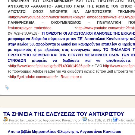
ΠΑΝΑΙΡΕΣΗ ΤΟΥ ΟΙΚΟΥΜΕΝΙΣΜΟΥ ΚΑΙ ΤΟΥΣ ΠΡΩΤΕΡΓΑΤΕΣ ΤΟΥ
ΑΝΤΙΧΡΙΣΤΟ «ΑΛΑΘΗΤΟ» ΑΙΡΕΤΙΚΟ ΠΑΠΑ ΤΗΣ ΡΩΜΗΣ ΤΟΝ ΟΠΟΙΟ
ΑΓΙΟΤΑΤΟ! ΟΠΩΣ ΜΠΟΡΕΤΕ ΝΑ ΔΙΑΠΙΣΤΩΣΕΤΕ ΤΕΚΜΗΡ
<
http://www.youtube.com/watch?feature=player_embedded&v=WzFefJUAyZ8
ΠΑΝΘΡΗΣΚΕΙΑ – ΟΙΚΟΥΜΕΝΙΣΜΟΣ – ΠΝΕΥΜΑΤΙΚΗ ΠΟΡ
feature=player_embedded
<
http://www.youtube.com/watch?fe
&v=WzFefJUAyZ8».
ΤΙ ΟΡΙΖΟΥΝ ΟΙ ΑΠΟΣΤΟΛΙΚΟΙ ΚΑΝΟΝΕΣ ΤΗΣ ΕΚΚΛΗΣΙΑ
μπορούμε να δούμε ότι σύμφωνα με τον ΞΕ΄ Αποστολικό Κανόνα στην σελ
στην σελίδα 53, αφορίζονται οι λαϊκοί και καθαιρούνται επιπλέον οι ιερε
με αιρετικούς ή με εβραίους στις συναγωγές τους. ΤΟ ΠΗΔΑΛΙ
ΠΡΩΤΟΤΥΠΟ ΚΕΙΜΕΝΟ ΚΑΙ ΤΗΝ ΕΓΚΥΡΗ ΜΕΤΑΦΡΑΣΗ ΟΛΩΝ ΤΩΝ Ι
ΣΥΝΟΔΩΝ μπορείτε να διαβάσετε και να αποθηκεύσετε
<
http://www.kenef.phil.uoi.gr/pdf/14936/14936.pdf
> > ΕΔΩ
http://www.kenef.ph
το πρόγραμμα Adobe reader για να διαβάσετε αρχεία τύπου .pdf μπορείτε να 
<
http://get.adobe.com/reader/
> :
Read more »
ΤΑ ΣΗΜΕΙΑ ΤΗΣ ΕΛΕΥΣΕΩΣ ΤΟΥ ΑΝΤΙΧΡΙΣΤΟΥ
Posted by: Επίσκοπος Αυγουστίνος Καντιώτης on
Νοέ 13th, 2013 |
Filed under
Aπο το βιβλίο Μητροπολίτου Φλωρίνης π. Αυγουστίνου Καντιώτου