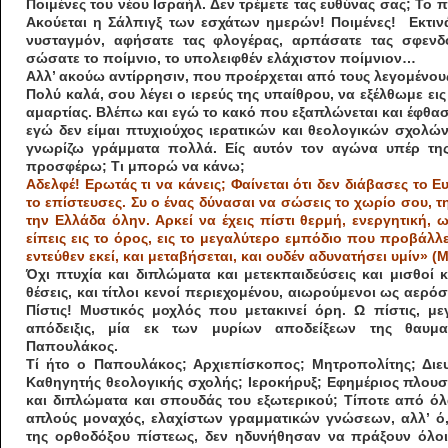
Ποιμένες του νέου Ισραήλ. Δεν τρέμετε τας ευθύνας σας; Το π
Ακούεται η Σάλπιγξ των εσχάτων ημερών! Ποιμένες! Εκτιν
νυσταγμόν, αφήσατε τας φλογέρας, αρπάσατε τας σφενδό
σώσατε το ποίμνιο, το υπολειφθέν ελάχιστον ποίμνιον…
A
λλ’ ακούω αντίρρησιν, που προέρχεται από τους λεγομένο
Πολύ καλά, σου λέγει ο ιερεύς της υπαίθρου, να εξέλθωμε ει
αμαρτίας. Βλέπω και εγώ το κακό που εξαπλώνεται και έφθασ
εγώ δεν είμαι πτυχιούχος ιερατικών και θεολογικών σχολώ
γνωρίζω γράμματα πολλά. Είς αυτόν τον αγώνα υπέρ τη
προσφέρω; Τι μπορώ να κάνω;
Αδελφέ! Ερωτάς τι να κάνεις; Φαίνεται ότι δεν διάβασες το Ε
το επίστευσες. Συ ο ένας δύνασαι να σώσεις το χωρίο σου, 
την Ελλάδα όλην. Αρκεί να έχεις πίστι θερμή, ενεργητική, 
είπεις εις το όρος, εις το μεγαλύτερο εμπόδιο που προβάλλ
εντεύθεν εκεί, και μεταβήσεται, και ουδέν αδυνατήσει υμίν» (Μ
Όχι πτυχία και διπλώματα και μετεκπαιδεύσεις και μισθοί κ
θέσεις, και τίτλοι κενοί περιεχομένου, αιωρούμενοι ως αερόσ
Πίστις! Μυστικός μοχλός που μετακινεί όρη. Ω πίστις, μ
απόδειξις, μία εκ των μυρίων αποδείξεων της θαυμα
Παπουλάκος.
Τί ήτο ο Παπουλάκος; Αρχιεπίσκοπος; Μητροπολίτης; Διευ
Καθηγητής θεολογικής σχολής; Ιεροκήρυξ; Εφημέριος πλουσί
και διπλώματα και σπουδάς του εξωτερικού; Τίποτε από ό
απλούς μοναχός, ελαχίστων γραμματικών γνώσεων, αλλ’ ό,
της ορθοδόξου πίστεως, δεν ηδυνήθησαν να πράξουν όλοι 