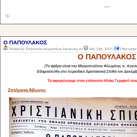
___
O ΠΑΠΟΥΛΑΚΟΣ
Posted by: Επίσκοπος Αυγουστίνος Καντιώτης on
Νοέ 13th, 2013 |
Filed under
O ΠΑΠΟΥΛΑΚΟΣ
(Tο άρθρο είναι του Μητροπολίτου Φλωρίνης π. Αυγο
Εδημοσιεύθη στο περιοδικό Χριστιανική Σπίθα τον Δεκέμβρ
Tο αφιερώνουμε στον επίσκοπο Ηλίας Γερμανό που
Ζητήματα Άβωνος