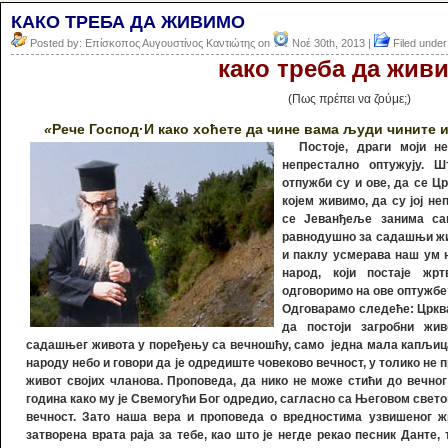
КАКО ТРЕБА ДА ЖИВИМО
Posted by: Επίσκοπος Αυγουστίνος Καντιώτης on
Νοέ 30th, 2013 |
Filed under
како треба да жив
(Πως πρέπει να ζούμε;)
«
Рече Господ·
И како хоћете да чине вама људи чините и
Постоје, драги моји н
непрестално оптужују. 
отпужби су и ове, да се Ц
којем живимо, да су јој н
се Јеванђеље занима са
равнодушно за садашњи жив
и паклу усмерава наш ум 
народ, који постаје жр
одговоримо на ове оптужбе
Одговарамо следеће: Цркв
да постоји загробни жив
садашњег живота у поређењу са вечношћу, само једна мала капљица 
народу небо и говори да је одредиште човеково вечност, у толико не 
живот својих чланова. Проповеда, да нико не може стићи до вечног
година како му је Свемогући Бог одредио, сагласно са Његовом свет
вечност. Зато наша вера и проповеда о вредностима узвишеног ж
затворена врата раја за тебе, као што је негде рекао песник Данте,