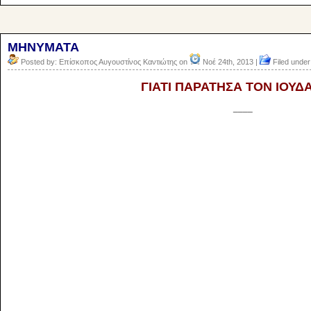
ΜΗΝΥΜΑΤΑ
Posted by: Επίσκοπος Αυγουστίνος Καντιώτης on
Νοέ 24th, 2013 |
Filed under
ΓΙΑΤΙ ΠΑΡΑΤΗΣΑ ΤΟΝ ΙΟΥΔ
____