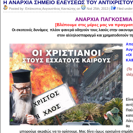
H ΑΝΑΡΧΙΑ ΣΗΜΕΙΟ ΕΛΕΥΣΕΩΣ ΤΟΥ ΑΝΤΙΧΡΙΣΤΟ
Posted by: Επίσκοπος Αυγουστίνος Καντιώτης on
Νοέ 25th, 2013 |
Filed under
ΑΝΑΡΧΙΑ ΠΑΓΚΟΣΜΙΑ
[Βλέπουμε στις μέρες μας να πραγματ
Οι σκοτεινές δυνάμεις πλέον φανερά οδηγούν τους λαούς στην οικονομι
στον αλληλοσπαραγμό και χρηματοδοτούν τη
Aπο
Αυγ
«Ο
ΚΑΙ
(Τα
ελέ
Είνα
αντί
Παύ
κατ
Λέει
θα 
μπορούμε ακριβώς να το ορίσουμε. Μας δίνει όμως ορισμένα σημάδια 