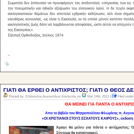
Σωματεία δεν έσπευσαν να προσφέρουν τας ανιδιοτελείς υπηρεσίας των εις 
την πνευματικήν και ηθικήν εξύψωσιν του ελληνικού λαού. Η δε τυχόν εκ
εκκλησιαστικών θεμάτων δεν αποτελεί εχθρικήν εκδήλωσιν, αλλ είναι σημε
ελευθέρας κοινωνίας, ως είναι η Εκκλησία, εν τη οποία μόνον κατόπιν πο
εκκλησιατικής ζωής δέον να λαμβάνωνται αποφάσεις, ώστε αύται να απηχούν 
της Εκκλησίας».
Σάλπιγξ Ορθοδοξίας, Ιούλιος 1974
_
ΓΙΑΤΙ ΘΑ ΕΡΘΕΙ Ο ΑΝΤΙΧΡΙΣΤΟΣ; ΓΙΑΤΙ Ο ΘΕΟΣ Δ
Posted by: Επίσκοπος Αυγουστίνος Καντιώτης on
Νοέ 24th, 2013 |
Filed under
ΘΑ ΜΕΙΝΕΙ ΓΙΑ ΠΑΝΤΑ Ο ΑΝΤΙΧΡΙ
Aπο το βιβλίο του Μητροπολίτου Φλωρίνης π. Αυγο
«ΟΙ ΧΡΙΣΤΙΑΝΟΙ ΣΤΟΥΣ ΕΣΧΑΤΟΥΣ ΚΑΙΡΟΥΣ», εκδοση Β΄
Άραγε θα μείνει για πάντα ο αντίχριστος; Ό
Σύντομα θα καταστραφεί.