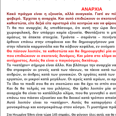
ΑΝΑΡΧΙΑ
Κακό πράγμα είναι η εξουσία, αλλά αναγκαία. Γιατί αν πέσ
φοβερό. Έρχεται η αναρχία. Και αυτό επιδιώκουν οι σκοτειν
καθεστώτα, είτε δεξιά είτε αριστερά είτε κεντρώα και να φέρο
Τι θα πει αναρχία; Ας υποθέσουμε, ότι αυτή την ώρα δεν
χωροφυλακή, δεν υπάρχει καμία εξουσία. Φαντάζεστε τι μπ
αμέσως τα άτακτα στοιχεία. Τριάντα – σαράντα – πενήντ
έρθουν επάνω στην επιφάνεια και θα δημιουργήσουν μια
στην πλατεία καρμανιόλα και θα κόβουν κεφάλια, εν ονόματ
Θα πέσουν
λοιπόν,
τα καθεστώτα και θα δημιουργηθεί μία α
που επιδιώκουν οι σκοτεινές δυνάμεις. Και μέσα στο κλίμα 
αντίχριστος. Αυτός θα είναι ο παγκόσμιος δικτάτωρ.
Το «κατέχον» σήμερα είναι άλλο. Και βλέπομε την αναρχία να
Θα στραφούν οι γονείς κατά των τέκνων, τα τέκνα κατά τω
ανδρών, οι άνδρες κατά των γυναικών. Οι εργάτες κατά των
εργατών, οι μικροί κατά μεγάλων. Οι ιερείς κατά ιερέων, οι 
Το ίδιο το παιδί σου θα σε σκοτώσει και θα έχει το σπίτι σ
Και δε θα τολμάς να του μιλήσεις. Θα έρθει λοιπόν μία 
αναρχία θα είναι το κατάλληλο κλίμα, που θα γεννηθεί ο αν
επάνω του πάσαν εξουσίαν και θα διοικεί κατά τρόπον απαίσι
Αυτό λοιπόν είναι το «κατέχον». Αυτός θα καταργήσει όλ
μονοκράτωρ και κοσμοκράτωρ στον κόσμο.
Τι μυστήρια πρά
Στα Ηνωμένα Έθνη είναι τώρα 145 σημαίες. Θα φύγουν όλες αυτές και θα υ