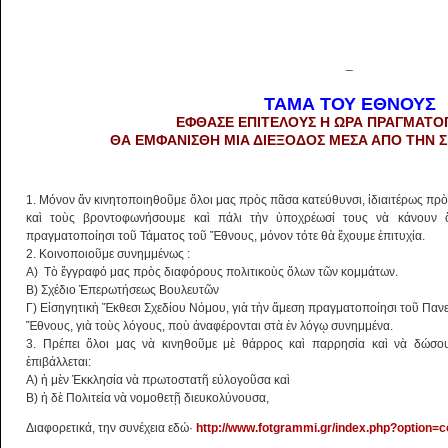
_
ΤΑΜΑ ΤΟΥ ΕΘΝΟΥΣ
ΕΦΘΑΣΕ ΕΠΙΤΕΛΟΥΣ Η ΩΡΑ ΠΡΑΓΜΑΤΟΠ
ΘΑ ΕΜΦΑΝΙΣΘΗ ΜΙΑ ΔΙΕΞΟΔΟΣ ΜΕΣΑ ΑΠΟ ΤΗΝ ΣΗ
1. Μόνον ἄν κινητοποιηθοῦμε ὅλοι μας πρὸς πᾶσα κατεύθυνσι, ἰδιαιτέρως πρὸς
καὶ τοὺς βροντοφωνήσουμε καὶ πάλι τὴν ὑποχρέωσί τους νὰ κάνουν ὅ
πραγματοποίησι τοῦ Τάματος τοῦ Ἔθνους, μόνον τότε θὰ ἔχουμε ἐπιτυχία.
2. Κοινοποιοῦμε συνημμένως :
Α) Τὸ ἔγγραφό μας πρὸς διαφόρους πολιτικοὺς ὅλων τῶν κομμάτων.
Β) Σχέδιο Ἐπερωτήσεως Βουλευτῶν
Γ) Εἰσηγητικὴ Ἔκθεσι Σχεδίου Νόμου, γιὰ τὴν ἄμεση πραγματοποίησι τοῦ Πα
Ἔθνους, γιὰ τοὺς λόγους, ποὺ ἀναφέρονται στὰ ἐν λόγῳ συνημμένα.
3. Πρέπει ὅλοι μας νὰ κινηθοῦμε μὲ θάρρος καὶ παρρησία καὶ νὰ δώσου
ἐπιβάλλεται:
Α) ἡ μὲν Ἐκκλησία νὰ πρωτοστατῆ εὐλογοῦσα καὶ
Β) ἡ δὲ Πολιτεία νὰ νομοθετῇ διευκολύνουσα,
Διαφορετικά, την συνέχεια εδώ·
http://www.fotgrammi.gr/index.php?option=