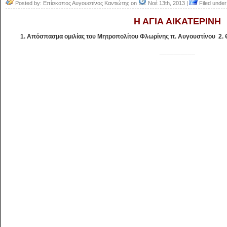
Posted by: Επίσκοπος Αυγουστίνος Καντιώτης on
Νοέ 13th, 2013 |
Filed under
Η ΑΓΙΑ ΑΙΚΑΤΕΡΙΝΗ
1. Απόσπασμα ομιλίας του Μητροπολίτου Φλωρίνης π. Αυγουστίνου 2. Θε
__________