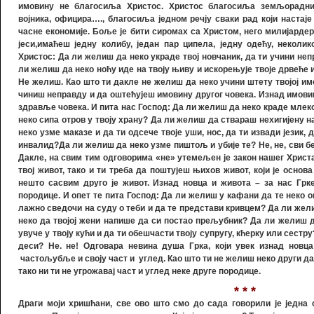
имовину не благосиља Христос. Христос благосиља земљорадник
војника, официра…., благосиља једном речју сваки рад који настај
часне економије. Боље је бити сиромах са Христом, него милијарде
јеси,имаћеш једну колибу, један пар ципела, једну одећу, неколи
Христос: Да ли желиш да неко украде твој новчаник, да ти учини неп
ли желиш да неко ноћу иде на твоју њиву и искорењује твоје дрвеће и
Не желиш. Као што ти дакле не желиш да неко учини штету твојој им
чиниш неправду и да оштећујеш имовину другог човека. Изнад имовине 
здравље човека. И пита нас Господ: Да ли желиш да неко краде млек
неко сипа отров у твоју храну? Да ли желиш да ствараш нехигијену н
неко узме маказе и да ти одсече твоје уши, нос, да ти извади језик,
инвалид?Да ли желиш да неко узме пиштољ и убије те? Не, не, сви бе
Дакле, на свим тим одговорима «не» утемељен је закон нашег Христа
твој живот, тако и ти треба да поштујеш њихов живот, који је основа
нешто сасвим друго је живот. Изнад новца и живота – за нас Грке
породице. И опет те пита Господ: Да ли желиш у кафани да те неко 
лажно сведочи на суду о теби и да те представи кривцем? Да ли жел
неко да твојој жени напише да си постао прељубник? Да ли желиш до
увуче у твоју кући и да ти обешчасти твоју супругу, кћерку или сестр
деси? Не. не! Одговара невина душа Грка, који увек изнад новц
частољубље и своју част и углед. Као што ти не желиш неко други да 
тако ни ти не угрожавај част и углед неке друге породице.
* * *
Драги моји хришћани, све ово што смо до сада говорили је једна 