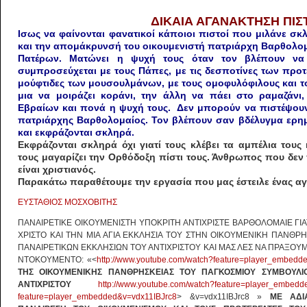
ΔΙΚΑΙΑ ΑΓΑΝΑΚΤΗΣΗ ΠΙΣ
Ισως να φαίνονται φανατικοί κάποιοι πιστοί που μιλάνε σκ
και την απομάκρυνσή του οικουμενιστή πατριάρχη Βαρθολο
Πατέρων. Ματώνει η ψυχή τους όταν τον βλέπουν να α
συμπροσεύχεται με τους Πάπες, με τις δεσποτίνες των προτε
μούφτιδες των μουσουλμάνων, με τους ομοφυλόφιλους και 
μια να μοιράζει κοράνι, την άλλη να πάει στο ραμαζάν
Εβραίων και πονά η ψυχή τους. Δεν μπορούν να πιστέψουν
πατριάρχης Βαρθολομαίος. Τον βλέπουν σαν βδέλυγμα ερη
και εκφράζονται σκληρά.
Εκφράζονται σκληρά όχι γιατί τους κλέβει τα αμπέλια τους 
τους μαγαρίζει την Ορθόδοξη πίστι τους. Άνθρωπος που δεν 
είναι χριστιανός.
Παρακάτω παραθέτουμε την εργασία που μας έστειλε ένας αγ
ΕΥΣΤΑΘΙΟΣ ΜΟΣΧΟΒΙΤΗΣ
ΠΑΝΑΙΡΕΤΙΚΕ ΟΙΚΟΥΜΕΝΙΣΤΗ ΥΠΟΚΡΙΤΗ ΑΝΤΙΧΡΙΣΤΕ ΒΑΡΘΟΛΟΜΑΙΕ ΓΙΑΤ
ΧΡΙΣΤΟ ΚΑΙ ΤΗΝ ΜΙΑ ΑΓΙΑ ΕΚΚΛΗΣΙΑ ΤΟΥ ΣΤΗΝ ΟΙΚΟΥΜΕΝΙΚΗ ΠΑΝΘΡ
ΠΑΝΑΙΡΕΤΙΚΩΝ ΕΚΚΛΗΣΙΩΝ ΤΟΥ ΑΝΤΙΧΡΙΣΤΟΥ ΚΑΙ ΜΑΣ ΛΕΣ ΝΑ ΠΡΑΞΟΥΜ
ΝΤΟΚΟΥΜΕΝΤΟ: «<
http://www.youtube.com/watch?feature=player_embedd
ΤΗΣ ΟΙΚΟΥΜΕΝΙΚΗΣ ΠΑΝΘΡΗΣΚΕΙΑΣ ΤΟΥ ΠΑΓΚΟΣΜΙΟΥ ΣΥΜΒΟΥΛΙ
ΑΝΤΙΧΡΙΣΤΟΥ
http://www.youtube.com/watch?feature=player_embedd
feature=player_embedded&v=vdx11IBJrc8
> &v=vdx11IBJrc8 »
ΜΕ ΑΔΙ