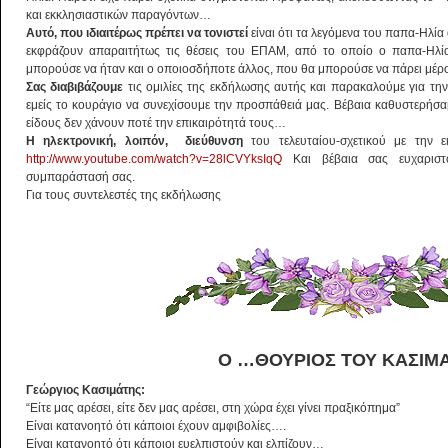
και εκκλησιαστικών παραγόντων…
Αυτό, που ιδιαιτέρως πρέπει να τονιστεί
είναι ότι τα λεγόμενα του παπα-Ηλί
εκφράζουν απαραιτήτως τις θέσεις του ΕΠΑΜ, από το οποίο ο παπα-Ηλία
μπορούσε να ήταν και ο οποιοσδήποτε άλλος, που θα μπορούσε να πάρει μέρο
Σας διαβιβάζουμε
τις ομιλίες της εκδήλωσης αυτής και παρακαλούμε για τη
εμείς το κουράγιο να συνεχίσουμε την προσπάθειά μας. Βέβαια καθυστερήσαμ
είδους δεν χάνουν ποτέ την επικαιρότητά τους…
Η ηλεκτρονική, λοιπόν, διεύθυνση
του τελευταίου-σχετικού με την ε
http://www.youtube.com/watch?v=28lCVYksIqQ
Και βέβαια σας ευχαριστ
συμπαράστασή σας.
Για τους συντελεστές της εκδήλωσης
Ο …ΘΟΥΡΙΟΣ ΤΟΥ ΚΑΣΙΜ
Γεώργιος Κασιμάτης:
“Είτε μας αρέσει, είτε δεν μας αρέσει, στη χώρα έχει γίνει πραξικόπημα”
Είναι κατανοητό ότι κάποιοι έχουν αμφιβολίες….
Είναι κατανοητό ότι κάποιοι ευελπιστούν και ελπίζουν…