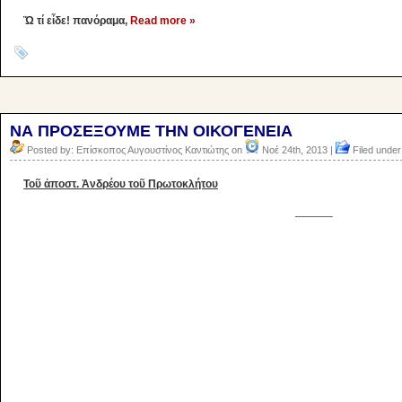
Ὤ τί εἶδε! πανόραμα,
Read more »
ΝΑ ΠΡΟΣΕΞΟΥΜΕ ΤΗΝ ΟΙΚΟΓΕΝΕΙΑ
Posted by: Επίσκοπος Αυγουστίνος Καντιώτης on
Νοέ 24th, 2013 |
Filed under
Τοῦ ἀποστ. Ἀνδρέου τοῦ Πρωτοκλήτου
______