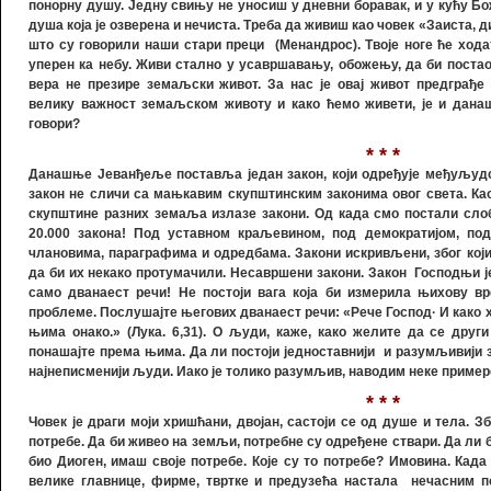
понорну душу. Једну свињу не уносиш у дневни боравак, и у кућу Бо
душа која је озверена и нечиста. Треба да живиш као човек «Заиста, див
што су говорили наши стари преци (Менандрос). Твоје ноге ће ход
уперен ка небу. Живи стално у усавршавању, обожењу, да би постао
вера не презире земаљски живот. За нас је овај живот предграђе 
велику важност земаљском животу и како ћемо живети, је и дан
говори?
* * *
Данашње Јеванђеље поставља један закон, који одређује међуљудск
закон не сличи са мањкавим скупштинским законима овог света. Као 
скупштине разних земаља излазе закони. Од када смо постали слоб
20.000 закона! Под уставном краљевином, под демократијом, по
члановима, параграфима и одредбама. Закони искривљени, због који
да би их некако протумачили. Несавршени закони. Закон Господњи ј
само дванаест речи! Не постоји вага која би измерила њихову вре
проблеме. Послушајте његових дванаест речи: «Рече Господ· И како 
њима онако.» (Лука. 6,31). О људи, каже, како желите да се друг
понашајте према њима. Да ли постоји једноставнији и разумљивији з
најнеписменији људи. Иако је толико разумљив, наводим неке примере
* * *
Човек је драги моји хришћани, двојан, састоји се од душе и тела. З
потребе. Да би живео на земљи, потребне су одређене ствари. Да ли 
био Диоген, имаш своје потребе. Које су то потребе? Имовина. Кад
велике главнице, фирме, твртке и предузећа настала нечасним п