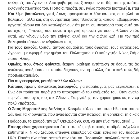
εκκλησιές του Αγρινίου. Από φόβο μήπως ξυπνήσουν τα θύματα της απάτης
εκλογικής πελατείας του. Η οποία, παρότι, σε μεγάλο ποσοστό βιοπαλεύει, επι
Και λέμε βιοπαλεύει,
γιατί, όπως προσφυέστατα λένε κάποιοι, οι τυφλοί ο
βολεμένοι, αλλά και, στη συντριπτική τους πλειονότητα, κάποιοι «βλαμμένο
αργοπεθαίνουν και δεν καταλαβαίνουν ότι με τη συμπεριφορά τους αυτή απο
αυτόχειρες. Γεγονός, που συνιστά τραγική ειρωνεία για όσους θέλουν να λέ
αυτή, δεν χάνουν μόνο την επίγεια, αλλά και την αιώνια ζωή. Για τον πρ
δολοφονία τόσων συνανθρώπων τους.
Για τους κακούς,
λοιπόν, αυτούς σαμαρίτες, τους άφρονες, τους αυτόχειρες
Αγρινίου με αφορμή την ημέρα του Πολυτεχνείου: Ο καθηγητής Νίκος Στάμο
παπα- Ηλίας.
Ομιλίες, που, όπως φαίνεται,
έκαμαν ιδιαίτερη εντύπωση σε όσους τις ά
ανάλογες αντιδράσεις, οι οποίες δείχνουν, αν μη τι άλλο, ότι το καθεστώς διέ
προβληματισμένο.
Πιο συγκεκριμένα, μεταξύ πολλών άλλων:
Κάποιος πρώην δικαστικός λειτουργός,
για παράδειγμα, μας «εγκάλεσε», 
Ενώ δεν πρόκειται παρά για το υποκοριστικό του ονόματός του. Όταν αναλ
τωρινός υπουργός του, ο κ. Άδωνης Γεωργιάδης, τον χαρακτήρισε ως τον «μ
πολύ χειρότερα…
Ο Σ/τος Μητροπολίτης Αιτ/νίας κ. Κοσμάς
κάλεσε τον παπα-Ηλία και του συ
Σάμπως τα κηρύγματα, που αναφέρονται στην πατρίδα, τη θρησκεία, τη δικαι
η
Πρόδρομο, το Σταυρό, την 28
Οκτωβρίο9υ, κλπ, να μην είναι πνευματικά…
Επίσης είναι χαρακτηριστικό
ότι ο τοπικός τηλεοπτικός σταθμός «Αχελώος
καθηγητή κ. Νίκου Στάμου, απέφυγε επιμελώς να κάμει έστω και τον παραμι
Ηλία. Παρότι είχε πάρει σχετικά στιγμιότυπα. Προφανώς, ακολουθώντας το 