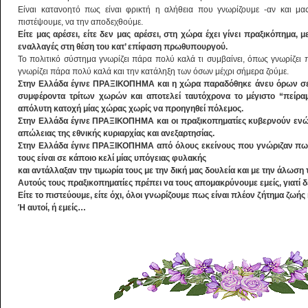
Είναι κατανοητό πως είναι φρικτή η αλήθεια που γνωρίζουμε -αν και μα
πιστέψουμε, να την αποδεχθούμε.
Είτε μας αρέσει, είτε δεν μας αρέσει, στη χώρα έχει γίνει πραξικόπημα,
εναλλαγές στη θέση του κατ’ επίφαση πρωθυπουργού.
Το πολιτικό σύστημα γνωρίζει πάρα πολύ καλά τι συμβαίνει, όπως γνωρίζει π
γνωρίζει πάρα πολύ καλά και την κατάληξη των όσων μέχρι σήμερα ζούμε.
Στην Ελλάδα έγινε ΠΡΑΞΙΚΟΠΗΜΑ και η χώρα παραδόθηκε άνευ όρων σε
συμφέροντα τρίτων χωρών και αποτελεί ταυτόχρονα το μέγιστο “πείρα
απόλυτη κατοχή μίας χώρας χωρίς να προηγηθεί πόλεμος.
Στην Ελλάδα έγινε ΠΡΑΞΙΚΟΠΗΜΑ και οι πραξικοπηματίες κυβερνούν ενώ 
απώλειας της εθνικής κυριαρχίας και ανεξαρτησίας.
Στην Ελλάδα έγινε ΠΡΑΞΙΚΟΠΗΜΑ από όλους εκείνους που γνώριζαν πως 
τους είναι σε κάποιο κελί μίας υπόγειας φυλακής
και αντάλλαξαν την τιμωρία τους με την δική μας δουλεία και με την άλωση 
Αυτούς τους πραξικοπηματίες πρέπει να τους απομακρύνουμε εμείς, γιατί δ
Είτε το πιστεύουμε, είτε όχι, όλοι γνωρίζουμε πως είναι πλέον ζήτημα ζωή
Ή αυτοί, ή εμείς…