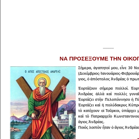
_____
ΝΑ ΠΡΟΣΕΞΟΥΜΕ ΤΗΝ ΟΙΚΟ
Σήμερα, ἀγαπητοί μου, εἶνε 30 Νο
(Δεκέμβριος-Ἰανουάριος-Φεβρουάρι
γι­ος, ὁ ἀπόστολος Ἀνδρέας ὁ πρω
Ἑορτάζουν σήμερα πολλοί. Ἑορτ
Ἀνδρέας ἀλλὰ καὶ πολλὲς γυναῖ
Ἑορτάζει στὴν Πελοπόννησο ἡ Πάτ
Ἑορτάζει καὶ ἡ πολύδακρυς Κύπρο
τὸ κατέ­χουν οἱ Τοῦρκοι, ὑπάρχει
καὶ τὸ Πατρι­αρ­χεῖο Κωνσταντιν
ἅγιος Ἀνδρέας.
Ποιός λοιπὸν ἦταν ὁ ἅγιος Ἀνδρέα