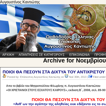
Αυγουστίνος Καντιώτης
ΑΡΧΙΚΗ
ΑΠΑΝΤΗΣΕΙΣ ΣΕ ΚΑΤΗΓΟΡΟΥΣ
ΕΠΙΚΟΙΝΩΝΙΑ
ΠΡΟΦΗ
Archive for Νοεμβρίου
ΠΟΙΟΙ ΘΑ ΠΕΣΟΥΝ ΣΤΑ ΔΙΧΤΥΑ ΤΟΥ ΑΝΤΙΧΡΙΣΤΟΥ
Posted by: Επίσκοπος Αυγουστίνος Καντιώτης on
Νοέ 30th, 2013 |
Filed under
Aπο το βιβλίο του Μητροπολίτου Φλωρίνης π. Αυγουστίνου Καντιώτου
«ΟΙ ΧΡΙΣΤΙΑΝΟΙ ΣΤΟΥΣ ΕΣΧΑΤΟΥΣ ΚΑΙΡΟΥΣ», εκδοση Β΄, 2008, σελ. 89-90
ΠΟΙΟΙ ΘΑ ΠΕΣΟΥΝ ΣΤΑ ΔΙΧΤΥΑ ΤΟΥ
«Ανθ’ ων την αγάπην της αληθείας ουκ εδέξαντο εις το σω