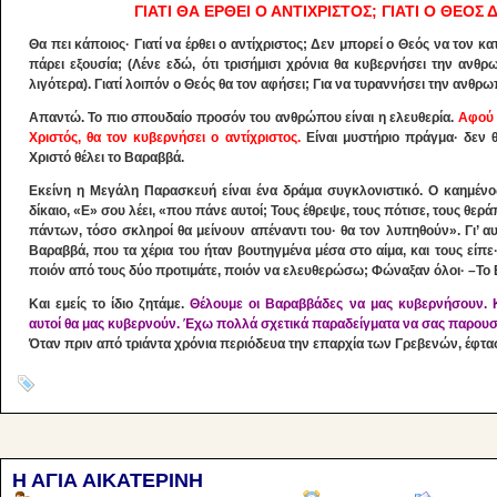
ΓΙΑΤΙ ΘΑ ΕΡΘΕΙ Ο ΑΝΤΙΧΡΙΣΤΟΣ; ΓΙΑΤΙ Ο ΘΕΟΣ
Θα πει κάποιος· Γιατί να έρθει ο αντίχριστος; Δεν μπορεί ο Θεός να τον κ
πάρει εξουσία; (Λένε εδώ, ότι τρισήμισι χρόνια θα κυβερνήσει την ανθρ
λιγότερα). Γιατί λοιπόν ο Θεός θα τον αφήσει; Για να τυραννήσει την ανθρ
Απαντώ. Το πιο σπουδαίο προσόν του ανθρώπου είναι η ελευθερία.
Αφού δ
Χριστός, θα τον κυβερνήσει ο αντίχριστος.
Είναι μυστήριο πράγμα· δεν θ
Χριστό θέλει το Βαραββά.
Εκείνη η Μεγάλη Παρασκευή είναι ένα δράμα συγκλονιστικό. Ο καημένο
δίκαιο, «Ε» σου λέει, «που πάνε αυτοί; Τους έθρεψε, τους πότισε, τους θερ
πάντων, τόσο σκληροί θα μείνουν απέναντι του· θα τον λυπηθούν». Γι’ α
Βαραββά, που τα χέρια του ήταν βουτηγμένα μέσα στο αίμα, και τους είπε
ποιόν από τους δύο προτιμάτε, ποιόν να ελευθερώσω; Φώναξαν όλοι· –Τ
Και εμείς το ίδιο ζητάμε.
Θέλουμε οι Βαραββάδες να μας κυβερνήσουν. 
αυτοί θα μας κυβερνούν. Έχω πολλά σχετικά παραδείγματα να σας παρουσιά
Όταν πριν από τριάντα χρόνια περιόδευα την επαρχία των Γρεβενών, έφτ
Η ΑΓΙΑ ΑΙΚΑΤΕΡΙΝΗ