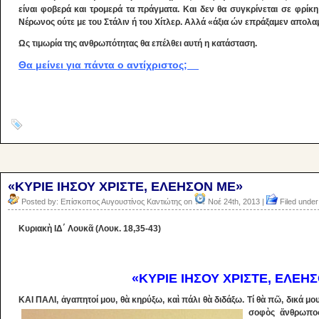
είναι φοβερά και τρομερά τα πράγματα. Και δεν θα συγκρίνεται σε φρίκη
Νέρωνος ούτε με του Στάλιν ή του Χίτλερ. Αλλά «άξια ών επράξαμεν απολ
Ως τιμωρία της ανθρωπότητας θα επέλθει αυτή η κατάσταση.
Θα μείνει για πάντα ο αντίχριστος;
«ΚYΡΙΕ ΙΗΣΟΥ ΧΡΙΣΤΕ, ΕΛΕΗΣΟΝ ΜΕ»
Posted by: Επίσκοπος Αυγουστίνος Καντιώτης on
Νοέ 24th, 2013 |
Filed under
Κυριακὴ ΙΔ΄ Λουκᾶ (Λουκ. 18,35-43)
«ΚYΡΙΕ ΙΗΣΟΥ ΧΡΙΣΤΕ, ΕΛΕΗ
ΚΑΙ ΠΑΛΙ, ἀγαπητοί μου, θὰ κηρύξω, καὶ πάλι θὰ διδάξω. Τί θὰ πῶ, δικά μο
σοφὸς
ἄνθρωπο