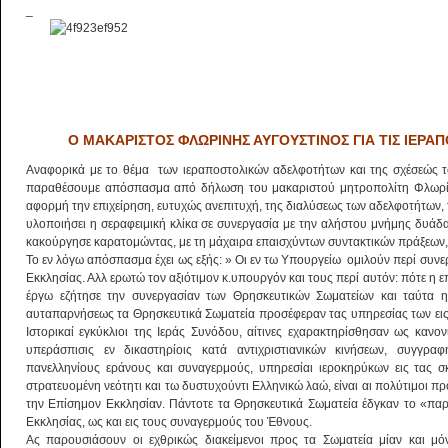
_
Ο ΜΑΚΑΡΙΣΤΟΣ ΦΛΩΡΙΝΗΣ ΑΥΓΟΥΣΤΙΝΟΣ ΓΙΑ ΤΙΣ ΙΕΡ
Αναφορικά με το θέμα των ιεραποστολικών αδελφοτήτων και της σχέσεώς το
παραθέσουμε απόσπασμα από δήλωση του μακαριστού μητροπολίτη Φλωρίνη
αφορμή την επιχείρηση, ευτυχώς ανεπιτυχή, της διαλύσεως των αδελφοτήτων,
υλοποιήσει η σεραφειμική κλίκα σε συνεργασία με την αλήστου μνήμης δυά
κακούργησε καρατομώντας, με τη μάχαιρα επαισχύντων συντακτικών πράξεων,
Το εν λόγω απόσπασμα έχει ως εξής: » Οι εν τω Υπουργείω ομιλούν περί συν
Εκκλησίας. Αλλ ερωτώ τον αξιότιμον κ.υπουργόν και τους περί αυτόν: πότε η 
έργω εζήτησε την συνεργασίαν των Θρησκευτικών Σωματείων και ταύτα η
αυταπαρνήσεως τα Θρησκευτικά Σωματεία προσέφεραν τας υπηρεσίας των εις 
Ιστορικαί εγκύκλιοι της Ιεράς Συνόδου, αίτινες εχαρακτηρίσθησαν ως κανονικ
υπεράσπισις εν δικαστηρίοις κατά αντιχριστιανικών κινήσεων, συγγραφ
πανελληνίους εράνους και συναγερμούς, υπηρεσίαι ιεροκηρύκων εις τας 
στρατευομένη νεότητι και τω δυστυχούντι Ελληνικώ λαώ, είναι αι πολύτιμοι 
την Επίσημον Εκκλησίαν. Πάντοτε τα Θρησκευτικά Σωματεία έδγκαν το «παρ
Εκκλησίας, ως και εις τους συναγερμούς του Έθνους.
Ας παρουσιάσουν οι εχθρικώς διακείμενοι προς τα Σωματεία μίαν και μό