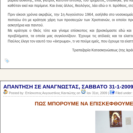
βαρειά ασθενής, ένας γιατρός κατόπιν εντολής του τμήματος, στάλθηκε, για 
καθόταν εκεί και περίμενε. Και ένας άλλος, θεολόγος, λέει εδώ ο π. Ιερόθεος, ετ
Πριν είκοσι χρόνια ακριβώς, την 1η Αυγούστου 1964, εισήλθα στο νοσοκομεί
πιστεύω ότι με κράτησε χάρη των προσευχών των Χριστιανών, οι οποίοι πρ
ασκητήρια και παντού.
Με κράτησε ο Θεός τότε και γίναμε επίσκοπος και βρισκόμαστε εδώ και
προβλήματα, τα οποία μας συγκλονίζουν. Έχουμε τις ατέλειές και τα ελατ
Παύλος έλεγε τον εαυτό του «έκτρωμα», τι να πούμε εμείς, που έχουμε τα ελαττ
Τραπεζαρία Κατασκηνώσεως (της Ιερά
ΑΠΑΝΤΗΣΗ ΣΕ ΑΝΑΓΝΩΣΤΑΣ, ΣΑΒΒΑΤΟ 31-1-200
Posted by: Επίσκοπος Αυγουστίνος Καντιώτης on
Ιαν 31st, 2009 |
Filed under
ΠΩΣ ΜΠΟΡΟΥΜΕ ΝΑ ΕΠΙΣΚΕ
ΦΘ
ΟΥΜΕ