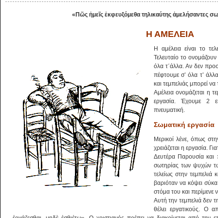
«Πῶς ἡμεῖς ἐκφευξόμεθα τηλικαύτης ἀμελήσαντες σω
Η ΑΜΕΛΕΙΑ
Η αμέλεια είναι το τε
Τελευταίο το ονομάζουν 
όλα τ΄άλλα. Αν δεν προ
πέφτουμε σ’ όλα τ’ άλλ
και τεμπελιάς μπορεί να
Αμέλεια ονομάζεται η τ
εργασία. Έχουμε 2 ε
πνευματική.
Σωματική εργασία
Μερικοί λένε, όπως στ
χρειάζεται η εργασία. Γι
Δευτέρα Παρουσία και 
σωτηρίας των ψυχών των
τελείως στην τεμπελιά 
βαριόταν να κόψει σύκα,
στόμα του και περίμενε ν
Αυτή την τεμπελιά δεν τ
θέλει εργατικούς. Ο α