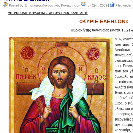
Posted by: Επίσκοπος Αυγουστίνος Καντιώτης on
Ιαν 29th, 2009 |
Filed under
ΜΗΤΡΟΠΟΛΙΤΗΣ ΦΛΩΡΙΝΗΣ ΑΥΓΟΥΣΤΙΝΟΣ ΚΑΝΤΙΩΤΗΣ
«ΚΥΡΙΕ ΕΛΕΗΣΟΝ»
Kυριακή της Xαναναίας (Mατθ. 15,21-
MIA, αγαπη
που μαστίζ
Αντιθέτως 
ευγνωμοσ
υποχρεωμέν
σου. Ευγνω
που τον γέ
δάσκαλο πο
σε κάθε ευε
Αλλά τι είν
Ένας είναι
αισθανόμεθ
Θεός, ο Kύ
υλικές και 
μετρήσεις τ
ευεργεσίες
την ημέρα,
καλοκαίρι