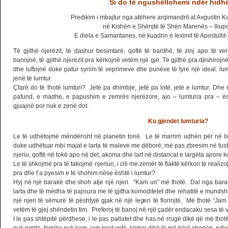
Si do të ngushëllohemi ndër hidh
Predikim i mbajtur nga atëhere arqimandrit at Avgustin Kan
në Kishën e Shënjtë të Shën Marenës – Iliupo
E diela e Samaritanes, në kuadrin e leximit të Apostulli
Të gjithë njerëzit, të dashur besimtarë, qoftë të bardhë, të zinj apo të v
banojnë, të gjithë njerëzit pra kërkojnë vetëm një gjë. Të gjithë pra dëshiroj
dhe luftojnë duke patur synim të veprimeve dhe punëve të tyre një ideal: lum
jenë të lumtur.
Çfarë do të thotë lumturi? Jetë pa dhimbje, jetë pa lotë, jetë e lumtur. Dhe
pafund, e madhe, e papushim e zemrës njerëzore, ajo – lumturia pra – ës
gjuajnë por nuk e zenë dot.
Ku gjendet lumturia?
Le të udhëtojmë mëndërisht në planetin tonë. Le të marrim udhën për në l
duke udhëtuar mbi majat e larta të maleve me dëborë, më pas zbresim në fushat
njeriu, qoftë në tokë apo në det, akoma dhe lart në distancat e largëta ajrore k
Le të shkojmë pra të takojmë njeriun, i cili me zemër të flaktë kërkon të realizoj
pra dhe t’a pyesim e të shohim nëse është i lumtur?
Hyj në një barakë dhe shoh atje një njeri. “Kam uri” më thotë. Dal nga barak
larta dhe të mëdha të pajisura me të gjitha komoditetet dhe rehatitë e munds
një njeri të sëmurë të pështyjë gjak në një legen të florinjtë. Më thotë “J
vetëm të gjej shëndetin tim. Preferoj të banoj në një çadër endacaku sesa të 
I le pas shtëpitë përdhese, i le pas pallatet dhe has në rrugë dikë që më thot