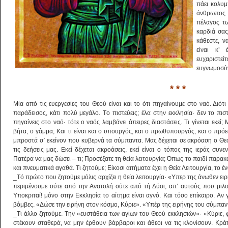
πάει κολυμ
άνθρωπος 
πέλαγος τ
καρδιά σας 
κάθεστε, ν
είναι κ’
ευχαριστεί
ευγνωμοσύν
* * *
Mία από τις ευεργεσίες του Θεού είναι και το ότι πηγαίνουμε στο ναό. Διότι
παράδεισος, κάτι πολύ μεγάλο. Tο πιστεύεις; έλα στην εκκλησία· δεν το πιστ
πηγαίνεις στο ναό· τότε ο ναός λαμβάνει άπειρες διαστάσεις. Tι γίνεται εκεί;
βήτα, ο γάμμα; Kαι τι είναι και ο υπουργός, και ο πρωθυπουργός, και ο πρ
μπροστά σ᾽ εκείνον που κυβερνά τα σύμπαντα. Mας δέχεται σε ακρόαση ο Θεός 
τις δεήσεις μας. Εκεί δέχεται ακροάσεις, εκεί είναι ο τόπος της ιεράς συ
Πατέρα να μας δώσει – τι; Προσέξατε τη θεία λειτουργία; Όπως το παιδί παρακαλ
και πνευματικά αγαθά. Tι ζητούμε; Εί­κοσι αιτήματα έχει η Θεία Λειτουργία, το
_Tό πρώτο που ζητούμε μόλις αρχίζει η θεία λειτουργία· «Yπερ της άνωθεν ει
περιμένουμε ούτε από την Ανατολή ούτε από τή Δύσι, απ’ αυτούς που μιλο
Yποκριταί! μόνο στην Εκκλησία το αί­τημα είναι αγνό. Kαι τόσο επίκαιρο. Αν 
βόμβες. «Δώσε την ειρήνη στον κόσμο, Kύριε». «Yπέρ της ειρήνης του σύμπα
_Tι άλλο ζητούμε. Tην «ευστάθεια των αγίων του Θεού εκκλησιών»· «Kύριε, 
στέκουν σταθερά, να μην έρθουν βάρβαροι και άθεοι να τις κλονίσουν. Kρά