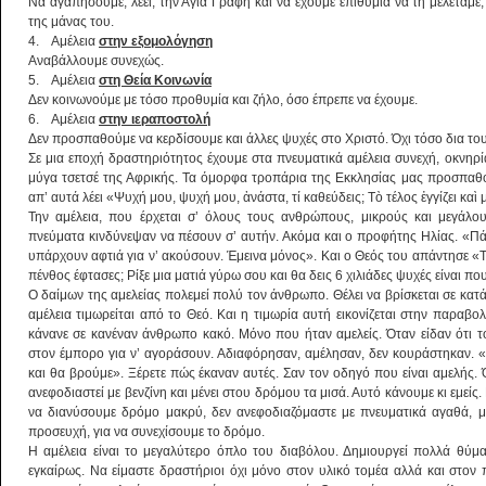
Να αγαπήσουμε, λέει, την Αγία Γραφή και να έχουμε επιθυμία να τη μελετάμε,
της μάνας του.
4. Αμέλεια
στην εξομολόγηση
Αναβάλλουμε συνεχώς.
5. Αμέλεια
στη Θεία Κοινωνία
Δεν κοινωνούμε με τόσο προθυμία και ζήλο, όσο έπρεπε να έχουμε.
6. Αμέλεια
στην ιεραποστολή
Δεν προσπαθούμε να κερδίσουμε και άλλες ψυχές στο Χριστό. Όχι τόσο δια το
Σε μια εποχή δραστηριότητος έχουμε στα πνευματικά αμέλεια συνεχή, οκνηρί
μύγα τσετσέ της Αφρικής. Τα όμορφα τροπάρια της Εκκλησίας μας προσπαθο
απ’ αυτά λέει «Ψυχή μου, ψυχή μου, ἀνάστα, τί καθεύδεις; Τὸ τέλος ἐγγίζει καὶ 
Την αμέλεια, που έρχεται σ’ όλους τους ανθρώπους, μικρούς και μεγάλο
πνεύματα κινδύνεψαν να πέσουν σ’ αυτήν. Ακόμα και ο προφήτης Ηλίας. «Πάρ
υπάρχουν αφτιά για ν’ ακούσουν. Έμεινα μόνος». Και ο Θεός του απάντησε «Τι ε
πένθος έφτασες; Ρίξε μια ματιά γύρω σου και θα δεις 6 χιλιάδες ψυχές είναι 
Ο δαίμων της αμελείας πολεμεί πολύ τον άνθρωπο. Θέλει να βρίσκεται σε κατά
αμέλεια τιμωρείται από το Θεό. Και η τιμωρία αυτή εικονίζεται στην παραβ
κάνανε σε κανέναν άνθρωπο κακό. Μόνο που ήταν αμελείς. Όταν είδαν ότι το
στον έμπορο για ν’ αγοράσουν. Αδιαφόρησαν, αμέλησαν, δεν κουράστηκαν. «
και θα βρούμε». Ξέρετε πώς έκαναν αυτές. Σαν τον οδηγό που είναι αμελής. Ό
ανεφοδιαστεί με βενζίνη και μένει στου δρόμου τα μισά. Αυτό κάνουμε κι εμείς
να διανύσουμε δρόμο μακρύ, δεν ανεφοδιαζόμαστε με πνευματικά αγαθά, μ
προσευχή, για να συνεχίσουμε το δρόμο.
Η αμέλεια είναι το μεγαλύτερο όπλο του διαβόλου. Δημιουργεί πολλά θύμα
εγκαίρως. Να είμαστε δραστήριοι όχι μόνο στον υλικό τομέα αλλά και στον πν