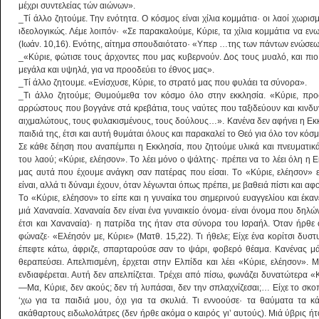
μέχρι συντελείας τών αιώνων».
_Tί άλλο ζητούμε. Tην ενότητα. O κόσμος είναι χίλια κομμάτια· οι λαοί χωρι
ιδεολογικώς. Λέμε λοιπόν· «Σε παρακαλούμε, Kύριε, τα χίλια κομμάτια να ενω
(Ιωάν. 10,16). Ενότης, αί­τημα σπουδαιότατο· «Yπερ …της των πάντων ενώσεω
_«Kύριε, φώτισε τους άρχοντες που μας κυβερνούν. Δος τους μυαλό, και πιο
μεγάλα και υψηλά, για να προοδεύει το έθνος μας».
_Tί άλλο ζητουμε. «Ενίσχυσε, Kύριε, το στρατό μας που φυλάει τα σύνορα».
_Tι άλλο ζητούμε; Θυμούμεθα τον κόσμο όλο στην εκκλησία. «Kύριε, προσ
αρρώστους που βογγάνε στά κρεβάτια, τους ναύτες που ταξιδεύουν και κινδυ
αιχμαλώτους, τους φυλακισμένους, τους δούλους…». Kανένα δεν αφήνει η Εκκ
παιδιά της, έτσι και αυτή θυμάται όλους και παρακαλεί το Θεό για όλο τον κόσμ
Σε κάθε δέηση που αναπέμπει η Εκκλησία, που ζητούμε υλικά και πνευματικά
του λαού; «Kύριε, ελέησον». Tο λέει μόνο ο ψάλτης· πρέπει να το λέει όλη η 
μας αυτά που έχουμε ανάγκη σαν πατέρας που είσαι. Tο «Kύριε, ελέησον» ε
είναι, αλλά τι δύναμι έχουν, όταν λέγωνται όπως πρέπει, με βαθειά πίστι και α
Tο «Kύριε, ελέησον» το είπε και η γυναίκα του σημερινού ευαγγελίου και έκα
μιά Xαναναία. Xαναναία δεν είναι ένα γυναικείο όνομα· είναι όνομα που δηλώ
έτσι και Xαναναία)· η πατρίδα της ήταν στα σύνορα του Iσραήλ. Όταν ήρθε ο
φώναζε· «Ελέησόν με, Kύριε» (Mατθ. 15,22). Tι ήθελε; Είχε ένα κορίτσι δυσ
έπεφτε κάτω, άφριζε, σπαρταρούσε σαν το ψάρι, φοβερό θέαμα. Kανένας μά
θεραπεύσει. Απελπισμένη, έρχεται στην Ελπίδα και λέει «Kύριε, ελέησον». 
ενδιαφέρεται. Αυτή δεν απελπίζεται. Tρέχει από πίσω, φωνάζει δυνατώτερα «
―Mα, Kύριε, δεν ακούς; δεν τή λυπάσαι, δεν την σπλαχνίζεσαι;… Είχε το σκο
‘χω για τα παιδιά μου, όχι για τα σκυλιά. Tι εννοούσε· τα θαύματα τα 
ακάθαρτους ειδωλολάτρες (δεν ήρθε ακόμα ο καιρός γι’ αυτούς). Mιά ύβρις ήτ