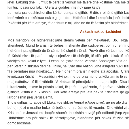
jetë! Lakuriq dhe i lumtur, të tjerët të veshur me tajerë dhe kostume nga më të 
lumtur, i pasur por fatzi. Gjëra të çuditëshme nuk janë këto?
Lumturia pra dëshirohet dhe kërkohet nga të gjithë. E dëshirojnë të gjithë 
lenë vrimë pa e kërkuar nuk e gjejnë dot. Hidhërimi dhe fatkeqësia janë shokë
Pikërisht për këtë arësye, të dashurit e mij, dhe ne do të flasim për hidhërimet.
Askush nuk përjashtohet
Mos mendoni që hidhërimet janë dënim vetëm për mëkatarët. Jo. Nga 
shënjtorët. Mund të arrish të bëhesh i shënjtë dhe çudibërës, por hidhërimi 
hidhërimi pra gjithnjë do të cëmbithë shpirtin tënd. Provë dhe vërtetim për 
të Krishterëve të parë, të atyre njerëzve të shënjtë, të cilët për shkak të 
vdekjes mbi kokat e tyre. Lexoni se çfarë thonë Veprat e Apostojve: “Ata q
për Stefanin shkuan deri në Finikë, në Qyro dhe Antiohi, dhe asnjeriu nuk i fli
“Të përndarë nga ndjekjet…”. Në hidhërim pra ishin edhe ata apostuj. Çfar
kryqëzuan Krishtin, Mësonjësin Hyjnor, me perona mbi dru, këta armiq të së 
ndaj nxënësve të tij të vërtetë. Vazhduan të përndjekin edhe apostojtë. Disa i
i tiranizonin, disave iu prisnin kokat, të tjerët i kryqëzonin, të tjerëve u vinin 
gjithçka kishin e nuk kishin. Për këtë arësye pra, ata pak të Krishterë që g
largoheshin prej Jerusalemit.
Thotë gjithashtu apostoll Llukai (që shkroi Veprat e Apostojve), që në ato ditë u
bëhej një zi e madhe buke në botë, dhe njerëzit do të vuanin. Dhe vërtet zi
Krishterët e Jerusalemit hoqën shumë dhe kishin nevojë për ndihmë (Vep.Apos
Hidhërime pra për shkak të përndjekjeve, hidhërime për shkak të zisë s
domosdoshme.