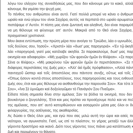
λόγω του ελέγχου της συνειδήσεώς μας, που δεν κάνουμε μεν το κακό, αλλά
κάνουμε, θα γεμίσει την ψυχή μας.
Το πένθος του ανθρώπου είναι αυτό. Γιατί πολλά μπορεί να κάνει ο άνθρω
ωραίο και ενώ γύρω του είναι Σαχάρα, αυτός να περπατά στο ωραίο αρωματ
πιστέψαμε σ’ Αυτόν. Η πίστη μας είναι ζωντανή και αληθινή, δεν είναι παραμ
να μη θέλουμε να φύγουμε απ’ αυτόν. Μακριά από το Θεό είναι Σαχάρα,
πραγματικοί χριστιανοί.
Μου έκανε εντύπωση, την πρώτη μέρα που ανοίγει το Τριώδιο, λέει ο υμνωδός
τοῖς δούλοις σου, Ἰησοῦ». «Χριστέ» λέει «δωσ’ μας παρηγοριά». «Ἐν τῷ ἀκη
λέει «παρηγοριά, γιατί μας κατέλαβε ακηδία. Σε παρακαλούμε, δωσ’ μας παρ
οκνηρία και αδιαφορία». «Μὴ χωρίζου τῶν φρενῶν ἡμῶν ἐν θλίψεσι». «Σε παρ
Σένα οι θλίψεις». «Μὴ μακρύνου τῶν φρενῶν ἡμῶν ἐν περιστάσεσιν». «Σε 
διάφορες περιστάσεις της ζωής μας». «Ἀλλ’ ἀεὶ ἡμᾶς πρόφθασον», «Αλλά πάν
πανταχοῦ ὥσπερ καὶ τοῖς ἀποστόλοις σου πάντοτε συνῇς, οὕτως καὶ τοῖς 
«Όπως ήσουν κοντά στους αποστόλους, τους παρηγορούσες και τους ενθουσία
ζωής σου, έτσι και μεις θέλουμε να αισθανθούμε την παρουσία Σου». Και τότε λ
Σου», «ἵνα Σὲ ὑμνῶμεν καὶ δοξολογῶμεν τὸ Πανάγιόν Σου Πνεῦμα».
Είδατε πόση σημασία δίνει στην αμέλεια; Σαν τα βόδια τα οκνηρά, που δεν
βουκέντρα ο ζευγολάτης. Έτσι και μεις πρέπει να προσέχουμε πολύ και να 
της αμέλειας, που απ’ αυτό κατορθώνουν και εισορμούν μέσα μας όλοι οι δ
φιλαργυρίας, της ασέλγειας, της ακαθαρσίας.
Ας δώσει ο Θεός όλοι μας, και εγώ που σας μιλώ αυτή την ώρα και εσείς πο
νεότεροι, να αγωνιστείτε. Γιατί, ως επί το πλείστον, το γήρας μεταξύ των ά
γέροντα δραστήριο και ικανό. Διότι τους γέροντες τους πιάνει μια κατάπτωση
ζωή και περιμένουν το θάνατο.