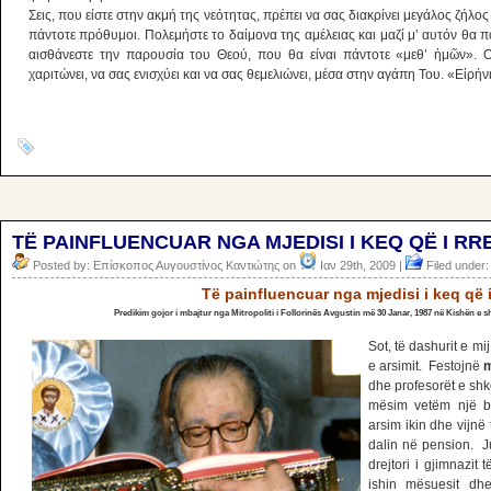
Σεις, που είστε στην ακμή της νεότητας, πρέπει να σας διακρίνει μεγάλος ζήλος
πάντοτε πρόθυμοι. Πολεμήστε το δαίμονα της αμέλειας και μαζί μ’ αυτόν θα π
αισθάνεστε την παρουσία του Θεού, που θα είναι πάντοτε «μεθ’ ἡμῶν». Ο
χαριτώνει, να σας ενισχύει και να σας θεμελιώνει, μέσα στην αγάπη Του. «Εἰρήν
TË PAINFLUENCUAR NGA MJEDISI I KEQ QË I R
Posted by: Επίσκοπος Αυγουστίνος Καντιώτης on
Ιαν 29th, 2009 |
Filed under:
Të painfluencuar nga mjedisi i keq që 
Predikim gojor i mbajtur nga Mitropoliti i Follorinës Avgustin më 30 Janar, 1987 në Kishën e 
Sot, të dashurit e m
e arsimit. Festojnë
m
dhe profesorët e shk
mësim vetëm një b
arsim ikin dhe vijnë 
dalin në pension. J
drejtori i gjimnazit
ishin mësuesit dhe