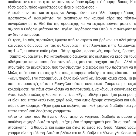
αισθανόταν και τι σκεφτόταν, όταν περνούσαν αμίλητοι τ’ όμορφο δάσος. Και ο
τόσο ωραίο, πόσο ωραιότερος θα είναι ο Παράδεισος;».
Αποφάσισαν τότε και οι τρεις να ξαναμπούν σ’ ένα άλλο όμορφο δάσος.
ιεραποστολική αδελφότητα. Να αναπνέουν τον καθαρό αέρα της πίστεω
συνομιλούν με το Θεό διά της προσευχής και να ευχαριστιούνται μέσα σ’ 
αξιώσει ο Θεός να φτάσουν στο μεγάλο Παράδεισο του Θεού. Μια αδελφότητα 
αν δεν το εκτιμούμε.
Οι τρεις, λοιπόν, στρατιώτες έφυγαν από το στρατό και βρήκαν μια αδελφότητ
και νάτος ο δαίμονας, όχι της φυλαργυρίας ή της πλεονεξίας ή της λαιμαργίας
αφτί. «Ε, τι κάνετε κάθε μέρα. ‘Πάτερ ημών’, προσευχές, καμπάνες, Γραφές
Τσάμπα κουράζεστε». Και κατόρθωσε ο δαίμονας της αμέλειας να κερδίσει το
αδελφότητα και να πάνε μέσα στον κόσμο, μέσα στη σαχάρα του βίου. Αλλά
στον τρίτο, το μεγαλύτερο, που τον σέβονταν ιδιαιτέρως και του πρότειναν να π
Μόλις το άκουσε ο τρίτος φίλος τους, απόρησε. «Φεύγετε» τους είπε «απ’ α
«δεν μπορούμε να παραμείνουμε άλλο εδώ, γιατί δεν έχουμε καμιά χαρά. Τα 
ούτε οι προσευχές ούτε το Ευαγγέλιο ούτε η συντροφιά. Ζούμε σε μια σαχ
κολαζόμαστε. Να πάμε στον κόσμο να παντρευτούμε, να κάνουμε οικογένειες κα
Αναστέναξε ο καλός φίλος και τους είπε: «Εγώ, αδέλφια μου, έχω μέσα μου 
«Πώς» του είπαν «εσύ έχεις χαρά εδώ, που εμείς έχουμε στενοχώρια και θέλ
πάμε στον κόσμο;». «Έχω χαρά και αυξάνεί, γιατί καθημερινά διαβάζω τρία 
είπαν «αφού εσύ δεν ξέρεις γράμματα».
«Από το πρωί, που θα βγει ο ήλιος, μέχρι να νυχτώσει, διαβάζω το μαύρο γ
αισθάνομαι χαρά. Αυτό το γράμμα έχει μέσα τ’ αμαρτήματά μου. Τα αμαρτήμα
στρατιώτης. Τα θυμάμαι και κλαίω και ζητώ το έλεος του Θεού. Μαύρο γρά
γράμμα είναι η κόλαση. Αυτά τα βλέπω και τα διαβάζω και λέω να γλιτώσω α