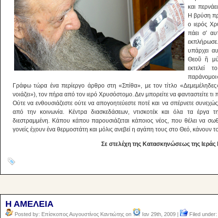
και περνάε
Η βρύση πρ
ο ιερός Χρ
πάει σ’ αυ
εκπλήρωσε
υπάρχει α
Θεοῦ ἢ μύ
εκτελεί 
παράνομοι»
Γράφω τώρα ένα περίεργο άρθρο στη «Σπίθα», με τον τίτλο «Δεμεμέληδες»
νοιάζει»), τον πήρα από τον ιερό Χρυσόστομο. Δεν μπορείτε να φανταστείτε τι
Ούτε να ενθουσιάζεστε ούτε να απογοητεύεστε ποτέ και να σπέρνετε συνεχώς
από την κοινωνία. Κέντρα διασκεδάσεων, ντισκοτέκ και όλα τα έργα τη
διεστραμμένη. Κάπου κάπου παρουσιάζεται κάποιος νέος, που θέλει να σωθε
γονείς έχουν ένα θερμοστάτη και μόλις ανεβεί η αγάπη τους στο Θεό, κάνουν το
Σε στελέχη της Κατασκηνώσεως της Ιεράς 
Η ΑΜΕΛΕΙΑ
Posted by: Επίσκοπος Αυγουστίνος Καντιώτης on
Ιαν 29th, 2009 |
Filed under