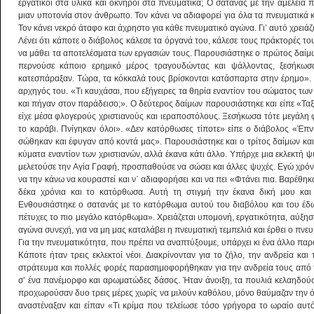
εργατικοί στα υλικά και οκνηροί στα πνευματικά; Ο σατανάς με την αμέλεια 
μιαν υποτονία στον άνθρωπο. Τον κάνει να αδιαφορεί για όλα τα πνευματικά κ
Τον κάνει νεκρό άταφο και άχρηστο για κάθε πνευματικό αγώνα. Γι’ αυτό χρει
Λένει ότι κάποτε ο διάβολος κάλεσε τα όργανά του, κάλεσε τους πράκτορές το
να μάθει τα αποτελέσματα των εργασιών τους. Παρουσιάστηκε ο πρώτος δαίμων
περνούσε κάποιο ερημικό μέρος τραγουδώντας και ψάλλοντας, ξεσήκωσα 
κατεσπάραξαν. Τώρα, τα κόκκαλά τους βρίσκονται κατάσπαρτα στην έρημο». 
αρχηγός του. «Τι καυχάσαι, που εξήγειρες τα θηρία εναντίον του σώματος τω
και πήγαν στον παράδεισο;». Ο δεύτερος δαίμων παρουσιάστηκε και είπε «Ταξί
είχε μέσα φλογερούς χριστιανούς και ιεραποστόλους. Ξεσήκωσα τότε μεγάλη 
το καράβι. Πνίγηκαν όλοι». «Δεν κατόρθωσες τίποτε» είπε ο διάβολος «Έπν
σώθηκαν και έφυγαν από κοντά μας». Παρουσιάστηκε και ο τρίτος δαίμων και
κύματα εναντίον των χριστιανών, αλλά έκανα κάτι άλλο. Υπήρχε μια εκλεκτή
μελετούσε την Αγία Γραφή, προσπαθούσε να σώσει και άλλες ψυχές. Εγώ χρόν
να την κάνω να κουραστεί και ν΄ αδιαφορήσει και να πει «Φτάνει πια. Βαρέθη
δέκα χρόνια και το κατόρθωσα. Αυτή τη στιγμή την έκανα δική μου και
Ενθουσιάστηκε ο σατανάς με το κατόρθωμα αυτού του διαβόλου και του έδ
πέτυχες το πιο μεγάλο κατόρθωμα». Χρειάζεται υπομονή, εργατικότητα, αύξη
αγώνα συνεχή, για να μη μας καταλάβει η πνευματική τεμπελιά και έρθει ο πνε
Για την πνευματικότητα, που πρέπει να αναπτύξουμε, υπάρχει κι ένα άλλο παρ
Κάποτε ήταν τρεις εκλεκτοί νέοι. Διακρίνονταν για το ζήλο, την ανδρεία κα
στράτευμα και πολλές φορές παρασημοφορήθηκαν για την ανδρεία τους από το
σ’ ένα πανέμορφο και αρωματώδες δάσος. Ήταν άνοιξη, τα πουλιά κελαηδούσ
προχωρούσαν δυο τρεις μέρες χωρίς να μιλούν καθόλου, μόνο θαύμαζαν την
αναστέναξαν και είπαν «Τι κρίμα που τελείωσε τόσο γρήγορα το ωραίο αυτ