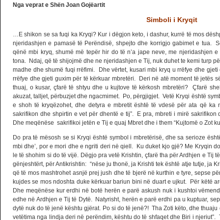
Nga veprat e Shën Joan Gojëartit
Simboli i Kryqit
…E shikon se sa fuqi ka Kryqi? Kur i dëgjon keto, i dashur, kurrë të mos d
njeridashjen e pamasë të Perëndisë, shpejto dhe korrigjo gabimet e tua. Se
qënë mbi kryq, shumë më tepër hir do të n’a jape neve, me njeridashjen e t
tona. Ndaj, që të shijojmë dhe ne njeridashjen e Tij, nuk duhet te kemi turp për
madhe dhe shumë fuqi rrëfimi. Dhe vërtet, kusari mbi kryq u rrëfye dhe gjeti 
rrëfye dhe gjeti guxim për të kërkuar mbretëri. Deri në atë moment të jetës së
thuaj, o kusar, çfarë të shtyu dhe u kujtove të kërkosh mbretëri? Çfarë she
akuzat, talljet, përbuzjet dhe ngacmimet. Po, përgjigjet. Vetë Kryqi është sym
e shoh të kryqëzohet, dhe detyra e mbretit është të vdesë për ata që ka nën
sakrifikon dhe shpirtin e vet për dhentë e tij”. E pra, mbreti i mirë sakrifikon 
Dhe meqënëse sakrifikoi jetën e Tij e quaj Mbret dhe i them “Kujtomë o Zot ku
Do pra të mësosh se si Kryqi është symbol i mbretërisë, dhe sa serioze është
mbi dhe’, por e mori dhe e ngriti deri në qiell. Ku duket kjo gjë? Me Kryqin do
le të shohim si do të vijë. Dëgjo pra vetë Krishtin, çfarë tha për Ardhjen e Tij të
gënjeshtërt, për Antikrishtin: “nëse ju thonë, ja Krishti tek është atje tutje, ja K
që të mos mashtrohet asnjë prej jush dhe të bjerë në kurthin e tyre, sepse përpa
kujdes se mos ndoshta duke kërkuar bariun bini në duart e ujkut. Për këtë arë
Dhe meqënëse kur erdhi në botë herën e parë askush nuk i kushtoi vëmen
edhe në Ardhjen e Tij të Dytë. Natyrisht, herën e parë erdhi pa u kuptuar, s
dytë nuk do të jenë kështu gjërat. Po si do të jenë?! Tha Zoti këto, dhe thuaju 
vetëtima nga lindja deri në perëndim, kështu do të shfaqet dhe Biri i njeriut”