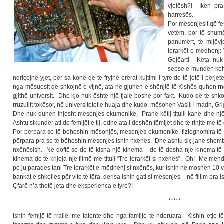
vjetësh?! Ikën pr
harresës.
Por mësonjësit që fe
vetëm, por të shum
panumërt, të mijëvj
Ierarkët e mëdhenj:
Gojëarti. Këta nuk
sepse e mundën kohën
ndriçojnë yjet, për sa kohë që të fryjnë erërat kujtimi i tyre do të jetë i për
nga mësuesit që shkojnë e vijnë, ata në gjuhën e shënjtë të Kishës quhen
m
gjithë universit. Dhe kjo nuk është një fjalë boshe por fakt. Kudo që të shkoj
rruzullit tokësor, në universitetet e huaja dhe kudo, mësohen Vasili i madh, G
Dhe nuk quhen thjesht mësonjës ekumenikë. Pranë këtij titulli kanë dhe një 
Ashtu sikundër ati do fëmijët e tij, edhe ata i deshën fëmijët dhe të rinjtë me të
Por përpara se të beheshin mësonjës, mësonjës ekumenikë, fiziognomira të 
përpara pra se të bëheshin mësonjës ishin nxënës. Dhe ashtu siç janë she
nxënësish. Në qoftë se do të kisha një kinema – do të desha një kinema të Pe
kinema do të krijoja një filmë me titull “Tre Ierarkët si nxënës”. Oh! Me m
po ju paraqes tani Tre Ierarkët e mëdhenj si nxënës, kur ishin në moshën 10 
bankat e shkollës për vite të tëra, derisa ishin gati si mësonjës – në fillim p
Çfarë n’a thotë jeta dhe eksperienca e tyre?!
*****
Ishin fëmijë të rrallë, me talente dhe nga familje të nderuara. Kishin etje 