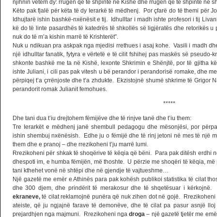
njihnin vetëm dy: rrugën që të shpinte në Kishë dhe rrugën që të shpinte në shk
Këto pak fjalë për këta të dy Ierarkë të mëdhenj. Por çfarë do të themi për 
Idhujtarë ishin bashkë-nxënësit e tij. Idhulltar i madh ishte profesori i tij Liva
kë do të linte pasardhës të katedrës të shkollës së ligjëratës dhe retorikës u
nuk do të m’a kishin marrë të Krishterët”.
Nuk u ndikuan pra askpak nga mjedisi rrethues i asaj kohe. Vasili i madh dhe
një idhulltar fanatik, fytyra e vërtetë e të cilit fshihej pas maskës së pseudo-kr
shkonte bashkë me ta në Kishë, lexonte Shkrimin e Shënjtë, por të gjitha k
ishte Juliani, i cili pas pak vitesh u bë perandor i perandorisë romake, dhe me
përpiqej t’a çrrënjoste dhe t’a zhdukte. Ekzistojnë shumë shkrime të Grigor N
perandorit romak Julianit femohues.
*****
Dhe tani dua t’iu drejtohem fëmijëve dhe të rinjve tanë dhe t’iu them:
Tre Ierarkët e mëdhenj janë shembull pedagogu dhe mësonjësi, por përp
ishin shembuj nxënësish. Edhe ju o fëmijë dhe të rinj jetoni në mes të një m
them dhe e pranoj – dhe rrezikoheni t’ju marrë lumi.
Rrezikoheni për shkak të shoqërive të këqia që bëni. Para pak ditësh erdhi n
dhespoti im, e humba fëmijën, më thoshte. U përzie me shoqëri të këqia, më
tani kthehet vonë në shtëpi dhe në gjendje të vajtueshme…
Një gazetë me emër e Athinës para pak kohësh publikoi statistika të cilat th
dhe 300 djem, dhe prindërit të merakosur dhe të shqetësuar i kërkojn
ekraneve,
të cilat reklamojnë punëra që nuk zihen dot në gojë. Rrezikoheni n
ateiste, që ju ngjajnë farave të demonëve, dhe të cilat pa pasur asnjë llo
prejardhjen nga majmuni. Rrezikoheni nga
droga
– një gazetë tjetër me emër