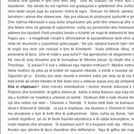
fshatrat dhe qytetet e tyre dhe ikën larg. Dhe ku shkuan, në Paris ap
ekzistonin. Ato vënde ku sot ngrihen lart gradaçelat e qytetërimit dhe civiliz
ishin tjetër veçse pyje ku banonin bisha të egra. Shkuan në Athinë, qëndra 
famshëm i arteve dhe shkencave. Atje pra shkuan të plotësojnë njohuritë e tyr
Dhe ndërsa Athineasit e asaj kohe shquheshin për artet dhe shkencat dhe i
dhe fetare ishin në gjëndje të vajtueshme, ashtu siç përmendin dhe historian
atëhere kur Apostoll Pavli predikoi besën e Krishtit në majë të shkëmbit të fam
Pagos pra – e megjithatë rrënjët e idhololatrisë të paraardhësve tanë ishin
ishte në shumicën e popullsisë qytet pagan. Në çdo njëqind banorë njëri isht
të vogël kur vinin për nevojat e tyre të Krishterët. Kudo shikonje idhuj, st
perëndive të tjera. Dhe të rinjtë e asaj kohe?! Ata gjendeshin në degjenerim 
Në mes të asaj shoqërie pra të korruptuar të Athinës jetuan dy miqtë dhe s
Theollogu. Si jetuan?! A nuk u ndikuan nga mjedisi rrethues?! Mjedisi rreth
Nëse hedhim dy pika uji të ëmbël në oqeanin Atlantik, a është e mundur që 
Sigurisht që jo. Kështu pra ishte shumë e vështirë edhe për këta dy të rinj 
fakti është që vërtet mbetën të tillë duke mos u ndikuar aspak prej atij ambjenti
Dhe si shpëtuan
?! Ishin nxënës shembullorë, i deshin shumë shkronjat e s
Platonin dhe Aristotelin, të gjitha shkencat. Ashtu si bleta fluturon nga lulja 
ata u hodhën në livadhet e urtësisë së lashtë. Studiuan ditë e natë shumë libra
një dhe vetëm një libër – Shkrimin e Shënjtë. E kishin këtë libër në kraharor
librat e Shkrimit të Shënjtë. Ja pra si shpëtuan, me studimin e Shkrimit të Sh
me shoqërinë e tyre të fortë dhe të pathyeshme. Ishin, ashtu siç thonë, “një
unitetit shpirtëror, që do të thotë bashkë-ekzistenca e të njëjta koncepteve,
rrallë miqësie dhe shoqërie. Si shpëtuan pra?! N’a tregojnë vetë ata. Athina k
theatro apo qëndra të tjera zbavitëse dhe dëfrenjëse. Nga të gjitha ato rru