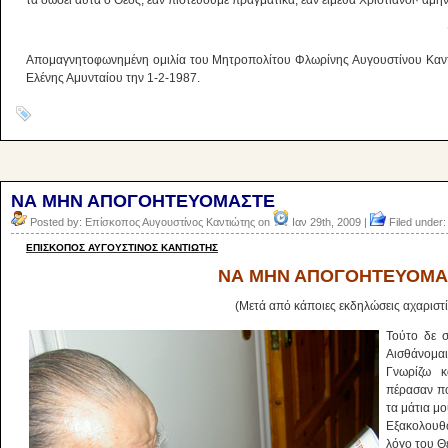
τα δώσει αυτά ο Θεός, εάν πιστεύουμε πραγματικά, εάν εί­μεθα Xριστιανοί· αμήν
Απομαγνητοφωνημένη ομιλία του Μητροπολίτου Φλωρίνης Αυγουστίνου Καντι
Ελένης Αμυνταίου την 1-2-1987.
ΝΑ ΜΗΝ ΑΠΟΓΟΗΤΕΥΟΜΑΣΤΕ
Posted by: Επίσκοπος Αυγουστίνος Καντιώτης on
Ιαν 29th, 2009 |
Filed under
ΕΠΙΣΚΟΠΟΣ ΑΥΓΟΥΣΤΙΝΟΣ ΚΑΝΤΙΩΤΗΣ
ΝΑ ΜΗΝ ΑΠΟΓΟΗΤΕΥΟΜΑ
(Μετά από κάποιες εκδηλώσεις αχαριστί
Τούτο δε σ
Αισθάνομα
Γνωρίζω κ
πέρασαν πο
τα μάτια μο
Εξακολουθ
λόγο του Θε