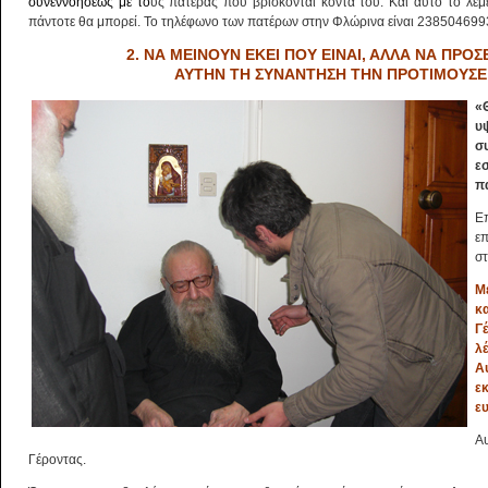
συν
εννοή
σεως με το
υς πατέρας που βρίσκονται κοντά του. Και αυτό το λέμε,
πάντοτε θα μπορεί. Το τηλέφωνο των πατέρων στην Φλώρινα είναι 238504699
2. ΝΑ ΜΕΙΝΟΥΝ ΕΚΕΙ ΠΟΥ ΕΙΝΑΙ, ΑΛΛΑ ΝΑ ΠΡΟΣ
ΑΥΤΗΝ ΤΗ
ΣΥΝΑΝΤΗΣΗ ΤΗΝ ΠΡΟΤΙΜΟΥΣΕ
«
υ
συ
ε
π
Ε
ε
στ
Μ
κ
Γ
λ
Α
εκ
ευ
Α
Γέροντας.