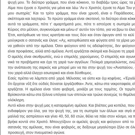
ψυχή μου. Το δεύτερο γράμμα, που είναι κόκκινο, το διαβάζω τρεις ώρες τα
Αίμα που έχυσε ο Χριστός για μένα και λέω ‘Αν ο Χριστός έχυσε το Αίμα Του γι
μου σωτηρία;’ Και το τρίτο γράμμα, που είναι χρυσό, είναι ο Παράδεισος
σκέπτομαι και λαχταρώ. Το πρώτο γράμμα είναι σκοτεινό, το δεύτερο είναι κόκκ
αυτά τα γράμματα, πότε τ’ αμαρτήματά μου, πότε τι εστοίχισε η σωτηρία μο
Κύριος στο μέλλον, συγκινούμαι και μένω σ’ αυτόν τον τόπο, για να βρω το έλε
Έτσι, κατόρθωσε να τους κρατήσει και τους δύο και όταν έφυγαν από το κελ
μούγκρισε ο σατανάς και έλεγε: «Αχ, κατορθώσατε και φύγατε από τα χέρια μ
να χαθούν από την αμέλεια. Όσοι φεύγουν από τις αδελφότητες, δεν φεύγουν 
είναι προφάσεις, αλλά από αμέλεια. Αυτή εργάζεται σκληρά και διώχνει τη χαρά
Ο αμελής είναι σκυθρωπός, ενώ ο επιμελής χαρούμενος. Ο επιμελής και αγωνισ
νικά τα προβήματα και έχει τη χαρά των αγγέλων. Πολεμά χαμογελώντας, ενώ
την ανάπαυση της σαρκός και μπορεί μεν να πει στην ψυχή του «Ἀναπαύου, φ
του χαρά αλλά έλεγχο εσωτερικό και είναι δύσθυμος.
Εσείς πρέπει να λάμπετε από χαρά. Μέλισσες να είστε και όχι κηφήνες. «Ἐργά
ὅτι ἔρχεται νῦξ ὅτε οὐδεὶς δύναται ἐργάζεσθαι». Άντε, κάτω στα νεκροταφεία, 
εργάζεται. Η αμέλεια είναι τόσο φοβερή, μοιάζει με τους τερμίτες. Οι τερμί
Βρίσκονται κάτω στα ξύλινα υπόγεια των σπιτιών και τρώνε συνεχώς το θεμέλιο
ολόκληρη.
Αυτό κάνει στην ψυχή μας η καταραμένη αμέλεια. Και βλέπεις μια κοπέλα, που ε
ενδιαφέρον για όλα, για την ψυχή της, για τη σωτηρία των άλλων και σιγά σ
μαλλιά της ασπρίσουν και γίνει 40, 50, 60 ετών, θέλει να πάει στον κόσμο, να π
βρήκε κοντά στο Χριστό. Μπουχτίζουν οι αμελείς ψυχές και φεύγουν από το 
σατανάς της αμέλειας, που είναι φοβερός, ας δείξουμε μεγαλύτερο ζήλο σε ό
προσευχή, στον πνευματικό αγώνα.