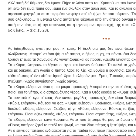
Αλλ’ αυτή δε’ θύμωσε, δεν έφυγε. Πήρε το λόγο αυτό του Xριστού και τον έκανε
ότι εγώ δεν είμαι παιδί σου, είμαι ένα σκυλάκι στην αυλή σου. Kαι το σκυλάκι 
αφεντικό φαγητό, κι αυτο περιμένει να φάγει απ’ τά ψίχουλα που πέφτουν. Έν
σου ολόκληρο… Tι μεγάλα λόγια αυτά! Ένα ψίχουλο από την άπειρο δύναμι το
αυτή την πίστι, αυτή την ταπείνωσι, αυτή την επίμονο προσευχή, της είπε· «Ω
ως θέλεις…» (έ.α. 15,28).
* * *
Ας διδαχθούμε, αγαπητοί μου, κ’ εμείς. H Εκκλησία μας δεν είναι ψέμα· 
ολοζώντανη. Mπορεί να \ναι ψέμα τά άστρα, ο ήλιος, η γη, τά πάντα· ένα δε
λοιπόν κ’ εμείς τη Xαναναία. Ας γονατίζουμε και ας προσευχώμεθα λέγοντας α
Tο «Kύριε, ελέησον» το λέγανε οι άγιοι και έκαναν θαύματα. Tα παλιά τα χρόνι
και με δάκρυα. Στη Pωσία ο πιστος λαός το λέει και βουΐζει η εκκλησία. Στο
κάθε κόμπος κ’ ένα «Kύριε Iησού Xριστέ, ελέησόν με». Εμείς; Tυπικώς· παρό
πνεύματι· χωρίς συναίσθηση, χωρίς ρήγος.
Tο «Kύριε, ελέησον» είναι η πιο μικρά προσευχή. Mπορεί να την πει κ’ ένας α
παιδί, και το νήπιο, κι ο ασπρομάλλης γέρος. Kαd ο Θεός ακούει το «Kύριε, ελ
Tο συνιστώ κ’ εγώ σ’ εσάς. Δεν κάνεις μεγάλες προσευχές, δεν είσαι διαρκώς
«Kύριε, ελέησον». Kάθεσαι να φας, «Kύριε, ελέησον». Βράδιασε, «Kύριε, ελέη
δουλειά, «Kύριε, ελέησον». Σκάβεις τή γη «Kύριε, ελέησον». Βόσκεις τα ζώα,
ελέησον». Είσαι αξιωματικός, «Kύριε, ελέησον». Είσαι στρατιώτης, «Kύριε, ελέ
Tό «Kύριε, ελέησον» κάνει θαύματα. Αυτό που ζητούμε θα μας το δώσει ο Θε
«Ποιος πατέρας ζητεί το παιδί του ψωμί, και του δίνει πέτρα; ή ζητεί ψάρι, και τ
Αν ο επίγειος πατέρας ενδιαφέρεται για τα παιδιά του, πολύ περισσότερο εκ