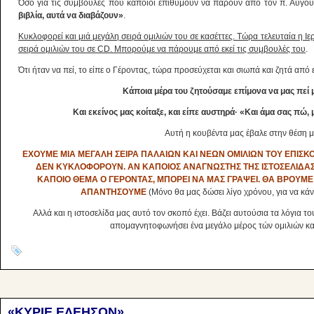
Όσο για τις συμβουλές που κάποιοι επιθυμούν να πάρουν από τον π. Αυγου
βιβλία, αυτά να διαβάζουν»
.
Κυκλοφορεί και μιά μεγάλη σειρά ομιλιών του σε κασέττες. Τώρα τελευταία η Ι
σειρά ομιλιών του σε CD. Μπορούμε να πάρουμε από εκεί τις συμβουλές του
.
Ότι ήταν να πεί, το είπε ο Γέροντας, τώρα προσεύχεται και σιωπά και ζητά από
Κάποια μέρα του ζητούσαμε επίμονα να μας πεί 
Και εκείνος μας κοίταξε, και είπε αυστηρά· «Και άμα σας πώ
Αυτή η κουβέντα μας έβαλε στην θέση μ
ΕΧΟΥΜΕ ΜΙΑ ΜΕΓΑΛΗ ΣΕΙΡΑ ΠΑΛΑΙΩΝ ΚΑΙ ΝΕΩΝ ΟΜΙΛΙΩΝ ΤΟΥ ΕΠΙΣΚ
ΔΕΝ ΚΥΚΛΟΦΟΡΟΥΝ. ΑΝ ΚΑΠΟΙΟΣ ΑΝΑΓΝΩΣΤΗΣ ΤΗΣ ΙΣΤΟΣΕΛΙΔΑΣ ΜΑ
ΚΑΠΟΙΟ ΘΕΜΑ Ο ΓΕΡΟΝΤΑΣ, ΜΠΟΡΕΙ ΝΑ ΜΑΣ ΓΡΑΨΕΙ. ΘΑ ΒΡΟΥΜΕ 
ΑΠΑΝΤΗΣΟΥΜΕ
(Μόνο θα μας δώσει λίγο χρόνου, για να κάν
Αλλά και η ιστοσελίδα μας αυτό τον σκοπό έχει. Βάζει αυτούσια τα λόγια τ
απομαγνητοφωνήσει ένα μεγάλο μέρος τών ομιλιών κα
«ΚΥΡΙΕ ΕΛΕΗΣΟΝ»