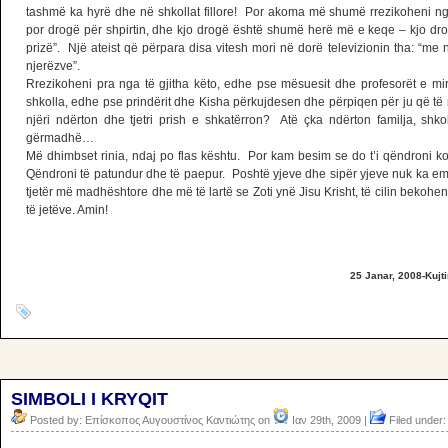
tashmë ka hyrë dhe në shkollat fillore! Por akoma më shumë rrezikoheni nga n
por drogë për shpirtin, dhe kjo drogë është shumë herë më e keqe – kjo dr
prizë”. Një ateist që përpara disa vitesh mori në dorë televizionin tha: “me
njerëzve”.
Rrezikoheni pra nga të gjitha këto, edhe pse mësuesit dhe profesorët e m
shkolla, edhe pse prindërit dhe Kisha përkujdesen dhe përpiqen për ju që të
njëri ndërton dhe tjetri prish e shkatërron? Atë çka ndërton familja, sh
gërmadhë…
Më dhimbset rinia, ndaj po flas kështu. Por kam besim se do t’i qëndroni kon
Qëndroni të patundur dhe të paepur. Poshtë yjeve dhe sipër yjeve nuk ka emë
tjetër më madhështore dhe më të lartë se Zoti ynë Jisu Krisht, të cilin bekohe
të jetëve. Amin!
25 Janar, 2008-Kujti
SIMBOLI I KRYQIT
Posted by: Επίσκοπος Αυγουστίνος Καντιώτης on
Ιαν 29th, 2009 |
Filed under: