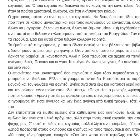
ἐργάζεσθαι, μηδὲ ἐσθιέτω». Ο χριστιανός πρέπει να διακρίνεται από την επ
εργασίας του. Όποια εργασία και διακονία και αν κάνει, να την κάνει τέλεια. Ν
ήταν οι πρώτοι χριστιανοί, φίλεργοι, και έτσι νικήσανε τον κόσμο.
Ο χριστιανός πρέπει να είναι τίμιος και εργατικός. Να διαπρέπει στο είδος τ
που πήγε σε κάποιο μοναστήρι και είδε τους καλογέρους να εργάζονται, άλλον
άλλον να μαγειρεύει, άλλον να πλένει, άλλον να ζυμώνει, είπε· «μὴ ἐργάζεσθ
είναι αυτοί που θέλουν να γλιστρήσουν από το πνεύμα του Ευαγγελίου; Σαν 
τα χερούλια. Έτσι και αυτοί όπου θέλουν κολλούν τα ρητά.
Το έμαθε αυτό ο ηγούμενος, γι’ αυτό έδωσε εντολή να τον βάλλουν στη βιβλ
ειδοποιήσουν το μεσημέρι για φαγητό. Όταν μπήκε σ’ αυτό το χώρο είπε με 
άρχισε να διαβάζει με ικανοποίηση. Αλλά η ώρα περνούσε και άρχισε να πεινά
ανάγκες υλικές. Πεινούν και οι Άγιοι. Και μέγας Αντώνιος να γίνεις, θα πεινάσε
και λίγο νερό.
Ο επισκέπτης του μοναστηριού όσο περνούσε η ώρα τόσο περισσότερο η πεί
μπορούσε να διαβάσει. Έβλεπε τα γράμματα ανάποδα. Κοιτούσε μια το παρά
μοναχό και τον φωνάξει για φαγητό. Βγήκε σιγά σιγά έξω και κοιτούσε δεξιά κα
και τον ρώτησε «Δεν τρώτε εσείς εδώ μέσα;». «Πως» είπε ο μοναχός «φάγαμ
ποτήρι κρασί». «Εμένα γιατί δε με φωνάξατε;» είπε στενοχωρημένος ο επισκέπ
ο ηγούμενος ότι είσαι άγγελος και δεν έχεις ανάγκη από υλική τροφή». Τότε
του.
Δεν επιτρέπεται να είμεθα αμελείς στα καθημερινά μας καθήκοντα. Εκεί,
αμέλεια δεν είναι στα υλικά πράγματα, αλλά στην πνευματική εργασία, την οπ
ψυχής μας. Σ’ αυτό το έιδος της εργασίας πολλοί λίγοι είναι επιμελείς. Γι’ α
ζωηρά προτροπή στους οκνηρούς και κηφήνας και τους παρουσιάζει σαν υπόδε
«ἴθι πρὸς τὸν μύρμηγκα, ὀκνηρέ». «Συ» λέει «που είσαι τεμπέλης και δε