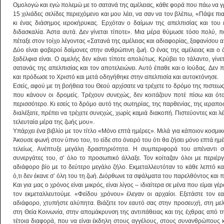
Ομολογώ και εγώ πολεμώ με το σατανά της αμέλειας, κάθε φορά που πάω να 
15 χιλιάδες σελίδες περιεχόμενο και μου λέει, να σαν να τον βλέπω, «Πάψε πι
κι ένας διάσημος ιεροκήρυκας. Ερχόταν ο δαίμων της απελπισίας και του 
διδασκαλία. Άστα αυτά. Δεν γίνεται τίποτε». Μια μέρα θύμωσε τόσο πολύ, π
πέταξε στον τοίχο λέγοντας «Σατανά της αμέλειας και αδιαφορίας, ξαφανίσου
Δύο είναι φοβεροί δαίμονες στην ανθρώπινη ζωή. Ο ένας της αμέλειας και ο 
ξαδέλφια είναι. Ο αμελής δεν κάνει τίποτε απολύτως. Κρύβει το τάλαντο, γίν
σατανάς της απελπισίας και τον αποτελειώνει. Αυτό έπαθε και ο Ιούδας. Δεν 
και πρόδωσε το Χριστό και μετά οδηγήθηκε στην απελπισία και αυτοκτόνησε.
Εσείς, αφού με τη βοήθεια του Θεού αρχίσατε να τρέχετε το δρόμο της πιστεως,
που κάνουν οι δρομείς. Τρέχουν συνεχώς, δεν κοιτάζουν ποτέ πίσω και ότ
περισσότερο. Κι εσείς το δρόμο αυτό της σωτηρίας, της παρθενίας, της ιερα
διαλέξατε, πρέπει να τρέχετε συνεχώς, χωρίς καμιά διακοπή. Πιστεύοντες και λ
τελευταία μέρα της ζωής μου».
Υπάρχει ένα βιβλίο με τον τίτλο «Μόνο επτά ημέρες». Μιλά για κάποιον κοσμι
Άκουσε φωνή στον ύπνο του, το είδε στο όνειρό του ότι θα ζήσει μόνο επτά ημέ
τελείως. Ανέπτυξε μεγάλη δραστηριότητα. Η συμπεριφορά του απέναντι σ
συνεργάτες του, σ’ όλο το προσωπικό άλλαξε. Τον κοίταζαν όλοι με περιέρ
αδιάφορο βίο με το δεύτερο μεγάλο ζήλο. Εκμεταλλευτόταν το κάθε λεπτό κα
ό,τι δεν έκανε σ’ όλη του τη ζωή. Διόρθωνε τα σφάλματα του παρελθόντος και 
Και για μας ο χρόνος είναι μικρός, είναι λίγος – ιδιαίτερα σε μένα που είμαι γ
τον εκμεταλλευτούμε. «Φείδου χρόνου» έλεγαν οι αρχαίοι. Εξετάστε τον ε
αδιάφορο, χτυπήστε αλύπητα. Βιάζετε τον εαυτό σας στην προσευχή, στη μελ
στη Θεία Κοινωνία, στην απομάκρυνση της αντιπάθειας και της έχθρας από τ
τέτοια διαφορά, που να είναι έκδηλη στους αγγέλους, στους συνανθρώπους κα