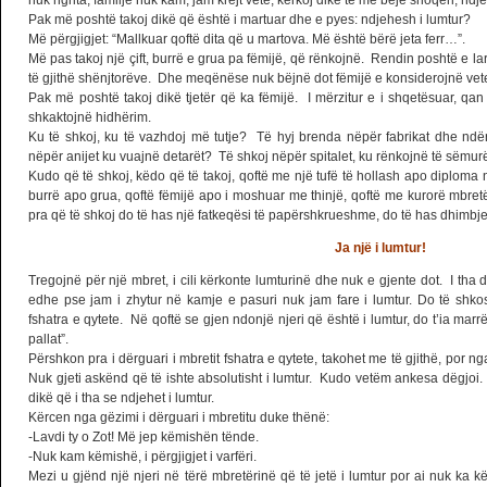
nuk ngrita, familje nuk kam, jam krejt vetë, kërkoj dikë të më bëjë shoqëri, ndj
Pak më poshtë takoj dikë që është i martuar dhe e pyes: ndjehesh i lumtur?
Më përgjigjet: “Mallkuar qoftë dita që u martova. Më është bërë jeta ferr…”.
Më pas takoj një çift, burrë e grua pa fëmijë, që rënkojnë. Rendin poshtë e la
të gjithë shënjtorëve. Dhe meqënëse nuk bëjnë dot fëmijë e konsiderojnë veten
Pak më poshtë takoj dikë tjetër që ka fëmijë. I mërzitur e i shqetësuar, qan 
shkaktojnë hidhërim.
Ku të shkoj, ku të vazhdoj më tutje? Të hyj brenda nëpër fabrikat dhe ndë
nëpër anijet ku vuajnë detarët? Të shkoj nëpër spitalet, ku rënkojnë të sëmur
Kudo që të shkoj, këdo që të takoj, qoftë me një tufë të hollash apo diploma n
burrë apo grua, qoftë fëmijë apo i moshuar me thinjë, qoftë me kurorë mbre
pra që të shkoj do të has një fatkeqësi të papërshkrueshme, do të has dhimb
Ja një i lumtur!
Tregojnë për një mbret, i cili kërkonte lumturinë dhe nuk e gjente dot. I tha di
edhe pse jam i zhytur në kamje e pasuri nuk jam fare i lumtur. Do të shko
fshatra e qytete. Në qoftë se gjen ndonjë njeri që është i lumtur, do t’ia ma
pallat”.
Përshkon pra i dërguari i mbretit fshatra e qytete, takohet me të gjithë, por ng
Nuk gjeti askënd që të ishte absolutisht i lumtur. Kudo vetëm ankesa dëgjoi.
dikë që i tha se ndjehet i lumtur.
Kërcen nga gëzimi i dërguari i mbretitu duke thënë:
-Lavdi ty o Zot! Më jep këmishën tënde.
-Nuk kam këmishë, i përgjigjet i varfëri.
Mezi u gjënd një njeri në tërë mbretërinë që të jetë i lumtur por ai nuk ka 