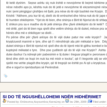
të ketë dyshim. Sepse ashtu siç nuk është e nevojshme të bejmë kërkime p
nëse ndodhi apo jo, kështu nuk do të jetë e nevojshme të ekzaminojmë nëse
nuk i jemi përgjigjur çështjes në fjalë, pra nëse do të vijë bashkë me Kryqin. 
Krishti: “Atëhere, pra kur të vij, dielli do të errësohet dhe hëna nuk do të jap
të humbin shkëlqimin. “Yjet do të bien, dhe shënja e Birit të Njeriut do të shfaqe
E shikon pra sa e madhe do të jetë shënja dhe çfarë shkëlqimi do të ketë? Di
më dritë, yjet do të bien nga qielli dhe vetëm shënja do të duket, mësoe pra se
hënës dhe më e shkëlqyer se dielli…
Po përse dhe për çfarë arësye do të vijë duke patur me vete kryqin? Ja
kryqëzuesit maninë e tyre, dhe që t’i nënshtrojë ata për mëkatat e tyre. Dëgjo
duket shënja e Birit të njeriut në qiell dhe do të bjerë mbi të gjitha kombet e 
kuptojnë mëkatat e tyre. Dhe pse çuditesh që do të vijë me Kryqin? Ashtu s
duke dashur t’a ndreqë për pabesimin e tij duke i treguar plagët e peronave dh
tënd dhe shih se trupi im nuk ka më mish e kocka”, që t’i tregonte atij se vër
sjellë me vehte plagët dhe kryqin, që të tregojë se është po Ai që u kryqëzua.
dhe e sigurt e njeridashjes së Perëndisë.
SI DO TË NGUSHËLLOHEMI NDËR HIDHËRIMET
Posted by: Επίσκοπος Αυγουστίνος Καντιώτης on
Ιαν 29th, 2009 |
Filed under: