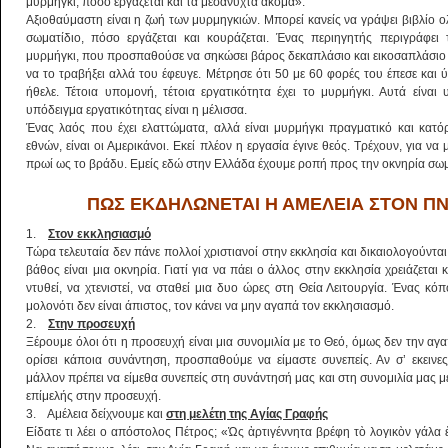
μυρμήγκι, πόσο εργάζεται και τα μεσάνυχτα ακόμα».
Αξιοθαύμαστη είναι η ζωή των μυρμηγκιών. Μπορεί κανείς να γράψει βιβλίο 
σωματίδιο, πόσο εργάζεται και κουράζεται. Ένας περιηγητής περιγράφει 
μυρμήγκι, που προσπαθούσε να σηκώσει βάρος δεκαπλάσιο και εικοσαπλάσιο
να το τραβήξει αλλά του έφευγε. Μέτρησε ότι 50 με 60 φορές του έπεσε και
ήθελε. Τέτοια υπομονή, τέτοια εργατικότητα έχει το μυρμήγκι. Αυτά είναι
υπόδειγμα εργατικότητας είναι η μέλισσα.
Ένας λαός που έχει ελαττώματα, αλλά είναι μυρμήγκι πραγματικό και κατ
εθνών, είναι οι Αμερικάνοι. Εκεί πλέον η εργασία έγινε θεός. Τρέχουν, για ν
πρωί ως το βράδυ. Εμείς εδώ στην Ελλάδα έχουμε ροπή προς την οκνηρία σω
ΠΩΣ ΕΚΔΗΛΩΝΕΤΑΙ Η ΑΜΕΛΕΙΑ ΣΤΟΝ Π
1.
Στον εκκλησιασμό
Τώρα τελευταία δεν πάνε πολλοί χριστιανοί στην εκκλησία και δικαιολογούντα
βάθος είναι μια οκνηρία. Γιατί για να πάει ο άλλος στην εκκλησία χρειάζεται
ντυθεί, να χτενιστεί, να σταθεί μια δυο ώρες στη Θεία Λειτουργία. Ένας κόπ
μολονότι δεν είναι άπιστος, τον κάνει να μην αγαπά τον εκκλησιασμό.
2.
Στην προσευχή
Ξέρουμε όλοι ότι η προσευχή είναι μια συνομιλία με το Θεό, όμως δεν την 
ορίσει κάποια συνάντηση, προσπαθούμε να είμαστε συνεπείς. Αν σ’ εκεινε
μάλλον πρέπει να είμεθα συνεπείς στη συνάντησή μας και στη συνομιλία μας μ
επίμελής στην προσευχή.
3. Αμέλεια δείχνουμε και
στη μελέτη της Αγίας Γραφής
Είδατε τι λέει ο απόστολος Πέτρος; «Ὡς ἀρτιγέννητα βρέφη τὸ λογικὸν γάλα 