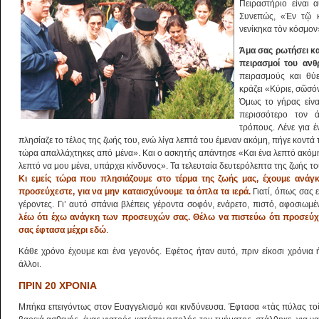
Πειραστήριο είναι 
Συνεπώς, «Ἐν τῷ κ
νενίκηκα τὸν κόσμον
Άμα σας ρωτήσει καν
πειρασμοί του ανθ
πειρασμούς και θύε
κράζει «Κύριε, σῶσόν
Όμως το γήρας είνα
περισσότερο τον 
τρόπους. Λένε για 
πλησίαζε το τέλος της ζωής του, ενώ λίγα λεπτά του έμεναν ακόμη, πήγε κοντά 
τώρα απαλλάχτηκες από μένα». Και ο ασκητής απάντησε «Και ένα λεπτό ακόμη ν
λεπτό να μου μένει, υπάρχει κίνδυνος». Τα τελευταία δευτερόλεπτα της ζωής
Κι εμείς τώρα που πλησιάζουμε στο τέρμα της ζωής μας, έχουμε αν
προσεύχεστε, για να μην καταισχύνουμε τα όπλα τα ιερά.
Γιατί, όπως σας 
γέροντες. Γι’ αυτό σπάνια βλέπεις γέροντα σοφόν, ενάρετο, πιστό, αφοσιωμέν
λέω ότι έχω ανάγκη των προσευχών σας. Θέλω να πιστεύω ότι προσεύχ
σας έφτασα μέχρι εδώ
.
Κάθε χρόνο έχουμε και ένα γεγονός. Εφέτος ήταν αυτό, πριν είκοσι χρόνια 
άλλοι.
ΠΡΙΝ 20 ΧΡΟΝΙΑ
Μπήκα επειγόντως στον Ευαγγελισμό και κινδύνευσα. Έφτασα «τὰς πύλας το