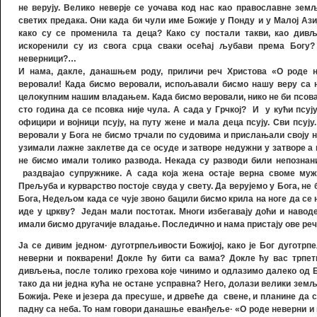
не верују. Велико неверје се уочава код нас као православне зем
светих предака. Они када би чули име Божије у Понду и у Малој Ази
како су се променила та деца? Како су постали такви, као дивљ
искоренили су из свога срца сваки осећај љубави према Богу
неверници?…
И нама, дакле, данашњем роду, приличи реч Христова
«
О роде н
веровали
!
Када бисмо веровали, испољавали бисмо нашу веру са н
целокупним нашим владањем. Када бисмо веровали, нико не би псовао
сто година да се псовка није чула. А сада у Грчкој? И у кући псују,
официри и војници псују, на путу жене и мала деца псују. Сви псуј
веровали у Бога не бисмо трчали по судовима и прислањали своју 
узимали лажне заклетве да се осуде и затворе недужни у затворе а 
не бисмо имали толико развода. Некада су разводи били непознани
раздвајао супружнике. А сада која жена остаје верна своме муж
Прељуба и курварство постоје свуда у свету. Да верујемо у Бога, не б
Бога, Недељом када се чује звоно бацили бисмо крила на ноге да се 
иде у цркву? Један мали постотак. Многи избегавају доћи и наводе
имали бисмо другачије владање. Последично и нама пристају ове ре
Ја се дивим једном
·
дуготрпељивости Божијој, како је Бог дуготрпе
неверни и покварени! Докле ћу бити са вама? Докле ћу вас трпет
дивљења, после толико грехова које чинимо и одлазимо далеко од Б
тако да ни једна кућа не остане усправна?
Него, долази велики зем
Божија.
Реке и језера да пресуше, и дрвеће да свене, и планине да с
падну са неба. То нам говори данашње еванђеље
· «
О роде неверни и