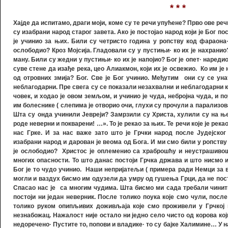
* * *
Хајде да испитамо, драги моји, коме су те речи упућене? Прво ове речи
су изабрани народ старог завета. Ако је постојао народ који је Бог по
је учинио за њих. Били су четристо година у ропству код фараона
ослободио? Кроз Мојсија. Гладовали су у пустињи
·
ко их је нахранио
ману. Били су жедни у пустињи
·
ко их је напојио? Бог је опет
·
наредио 
суве стене да изађе река, цео Алиакмон, који их је освежио. Ко им је
од отровних змија? Бог. Све је Бог учинио. Међутим они су се ун
неблагодарни. Пре свега су се показали незахвални и неблагодарни ка
човек, и ходао је овом земљом, и учинио је чуда, небројна чуда, и 
им болеснике ( слепима је отворио очи, глухи су прочули а парализов
Шта су онда учинили Јевреји? Замрзили су Христа, хулили су на ње
роде неверни и покварени!
…».
То је рекао за њих. Те речи које је река
нас Грке. И за нас важе зато што је Грчки народ после Јудејског
изабрани народ и дарован је веома од Бога. И ми смо били у ропству
је ослободио? Христос је оплеменио са храброшћу и неустрашивошћ
многих опасности. То што данас постоји Грчка држава и што нисмо и
Бог је то чудо учинио. Наши непријатељи ( примера ради Немци за в
могли и ваздух бисмо им одузели да умру од гушења Грци, да не пос
Спасао нас је са многим чудима.
Шта бисмо ми сада требали чинит
постоји ни један неверник. После толико поука које смо чули, посл
толико руком опипљивих доживљаја које смо проживели у Грчкој 
незнабожац. Нажалост није остало ни једно село чисто од корова који
недоречено
·
Пустите то, попови и владике
·
то су бајке Халимине… У 