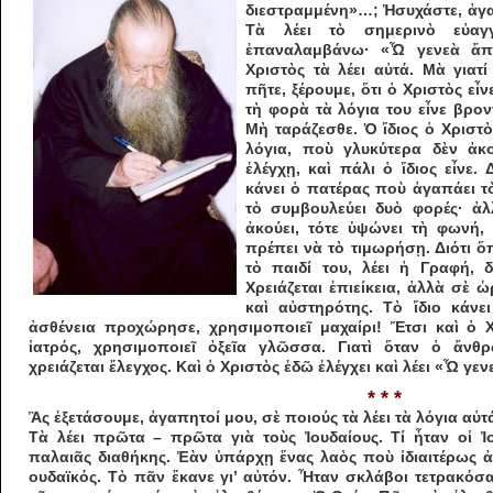
διεστραμμένη»…; Ἡ­συχάστε, ἀγαπ
Τὰ λέει τὸ σημερινὸ εὐ­αγ
ἐπαναλαμβάνω· «Ὦ γενεὰ ἄπι
Χριστὸς τὰ λέει αὐτά. Μὰ γιατ
πῆτε, ξέρουμε, ὅτι ὁ Χριστὸς εἶ
τὴ φορὰ τὰ λόγια του εἶνε βρο
Μὴ ταράζεσθε. Ὁ ἴδιος ὁ Χριστὸ
λόγια, ποὺ γλυ­κύτερα δὲν ἀκ
ἐλέγχῃ, καὶ πάλι ὁ ἴδιος εἶνε. 
κάνει ὁ πατέρας ποὺ ἀ­γαπάει τ
τὸ συμβουλεύει δυὸ φορές· ἀλ
ἀκούει, τότε ὑψώνει τὴ φωνή, 
πρέπει νὰ τὸ τιμω­ρήσῃ. Διότι ὅ
τὸ παιδί του, λέει ἡ Γραφή, δ
Χρειάζεται ἐπιείκεια, ἀλλὰ σὲ 
καὶ αὐστη­ρό­της. Τὸ ἴδιο κάν
ἀσθένεια προχώρησε, χρησιμοποιεῖ μαχαίρι! Ἔτσι καὶ ὁ Χρ
ἰατρός, χρησιμοποιεῖ ὀξεῖα γλῶσσα. Για­τὶ ὅταν ὁ ἄνθ
χρειάζεται ἔλεγχος. Καὶ ὁ Χριστὸς ἐδῶ ἐλέγχει καὶ λέει «Ὦ γ
* * *
Ἂς ἐξετάσουμε, ἀγαπητοί μου, σὲ ποιούς τὰ λέει τὰ λόγια αὐτ
Τὰ λέει πρῶτα – πρῶτα γιὰ τοὺς Ἰουδαίους. Τί ἦταν οἱ Ἰ
παλαιᾶς διαθήκης. Ἐὰν ὑπάρχῃ ἕνας λαὸς ποὺ ἰδιαιτέρως ἀ
ουδαϊκός. Τὸ πᾶν ἔκανε γι’ αὐτόν. Ἦταν σκλά­βοι τετρακόσ