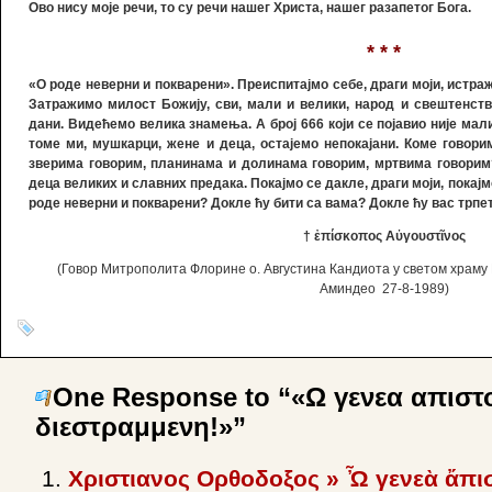
Ово нису моје речи, то су речи нашег Христа, нашег разапетог Бога.
* * *
«
О роде неверни и покварени
».
Преиспитајмо себе, драги моји, истра
Затражимо милост Божију, сви, мали и велики, народ и свештенств
дани. Видећемо велика знамења. А број 666 који се појавио није мал
томе ми, мушкарци, жене и деца, остајемо непокајани. Коме говор
зверима говорим, планинама и долинама говорим, мртвима говорим?
деца великих и славних предака. Покајмо се дакле, драги моји, покајм
роде неверни и покварени? Докле ћу бити са вама? Докле ћу вас трпе
†
ἐ
π
ί
σκοπος Α
ὐ
γουστ
ῖ
νος
(Говор Митрополита Флорине о. Августина Кандиота у светом храму
Аминдео 27-8-1989)
One Response to “«Ω γενεα απιστο
διεστραμμενη!»”
Χριστιανος Ορθοδοξος » Ὦ γενεὰ ἄπισ