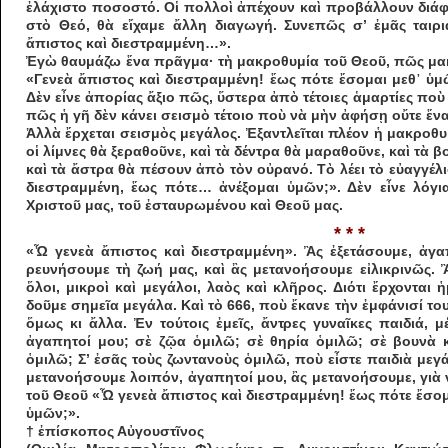
ἐλάχιστο ποσοστό. Οἱ πολλοὶ ἀπέχουν καὶ προβάλλουν διά
στὸ Θεό, θὰ εἴχαμε ἄλλη διαγωγή. Συνεπῶς σ’ ἐμᾶς ταιρι
ἄπιστος καὶ διεστραμμένη…».
Ἐγὼ θαυμάζω ἕνα πρᾶγμα· τὴ μακροθυμία τοῦ Θεοῦ, πῶς μακρ
«Γενεὰ ἄπιστος καὶ διεστραμμένη! ἕως πότε ἔσομαι μεθ᾽ ὑμ
Δὲν εἶνε ἀπορίας ἄξιο πῶς, ὕστερα ἀπὸ τέτοιες ἁμαρτίες πο
πῶς ἡ γῆ δὲν κάνει σεισμὸ τέτοιο ποὺ νὰ μὴν ἀφήσῃ οὔτε ἕνα
Ἀλλὰ ἔρχεται σεισμὸς μεγάλος. Ἐξαντλεῖ­ται πλέον ἡ μακροθυ
οἱ λίμνες θὰ ξεραθοῦνε, καὶ τὰ δέν­­τρα θὰ μαραθοῦνε, καὶ τὰ 
καὶ τὰ ἄστρα θὰ πέσουν ἀ­πὸ τὸν οὐρανό. Τὸ λέει τὸ εὐαγγέ
διεστραμμένη, ἕως πότε… ἀνέξομαι ὑμῶν;». Δὲν εἶνε λόγια
Χριστοῦ μας, τοῦ ἐ­σταυρωμένου καὶ Θεοῦ μας.
* * *
«Ὦ γενεὰ ἄπιστος καὶ διεστραμμένη». Ἂς ἐξ­ετάσουμε, ἀγαπ
ρευνήσουμε τὴ ζωή μας, καὶ ἂς μετανοήσου­­με εἰλικρινῶς.
ὅλοι, μικροὶ καὶ μεγάλοι, λαὸς καὶ κλῆ­ρος. Διότι ἔρχονται 
δοῦμε σημεῖα μεγάλα. Καὶ τὸ 666, ποὺ ἔκανε τὴν ἐμφάνισί του, 
ὅμως κι ἄλλα. Ἐν τούτοις ἐ­μεῖς, ἄντρες γυναῖκες παιδιά, 
ἀγαπητοί μου; σὲ ζῷα ὁμιλῶ; σὲ θηρία ὁμιλῶ; σὲ βουνὰ κ
ὁμιλῶ; Σ’ ἐσᾶς τοὺς ζων­τα­νοὺς ὁμιλῶ, ποὺ εἶστε παιδιὰ μ
μετανοήσουμε λοιπόν, ἀγαπη­τοί μου, ἂς μετανοήσουμε, γιὰ
τοῦ Θεοῦ «Ὦ γενεὰ ἄπιστος καὶ διεστραμμένη! ἕως πότε ἔσομ
ὑμῶν;».
† ἐπίσκοπος Αὐγουστῖνος