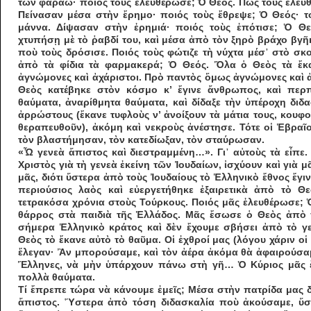
τῶν φαραώ· ποιός τοὺς ἐλευθέρωσε; Ὁ Θεός. Πῶς τοὺς ἐλευ
Πείνασαν μέσα στὴν ἔρημο· ποιός τοὺς ἔθρεψε; Ὁ Θεός· το
μάν­να. Δίψασαν στὴν ἐρημιά· ποιός τοὺς ἐπότισε; Ὁ Θε
χτυπήσῃ μὲ τὸ ῥαβδί του, καὶ μέσα ἀπὸ τὸν ξηρὸ βράχο βγῆ
ποὺ τοὺς δρόσισε. Ποιός τοὺς φώ­τιζε τὴ νύχτα μέσ᾽ στὸ σκ
ἀπὸ τὰ φίδια τὰ φαρμακερά; Ὁ Θεός. Ὅλα ὁ Θεὸς τὰ ἔκα
ἀγνώμονες καὶ ἀχάριστοι. Πρὸ παντὸς ὅμως ἀγνώμονες καὶ ἀ
Θεὸς κα­τέβηκε στὸν κόσμο κ’ ἔγινε ἄνθρωπος, καὶ περ
θαύματα, ἀν­αρίθμητα θαύ­ματα, καὶ δίδαξε τὴν ὑπέροχη διδ
ἀρρώ­στους (ἔκανε τυφλοὺς ν’ ἀνοίξουν τὰ μάτια τους, κου
θεραπευθοῦν), ἀ­κόμη καὶ νεκροὺς ἀνέστησε. Τότε οἱ Ἑβραῖο
τὸν βλαστήμη­σαν, τὸν κατεδίωξαν, τὸν σταύρωσαν.
«Ὦ γενεὰ ἄπιστος καὶ διεστραμμένη…». Γι᾽ αὐτοὺς τὰ εἶπε. 
Χριστὸς γιὰ τὴ γενεὰ ἐκείνη τῶν Ἰουδαίων, ἰσχύουν καὶ γιὰ μ
μᾶς, διότι ὕστερα ἀπὸ τοὺς Ἰ­ουδαίους τὸ Ἑλληνικὸ ἔθνος ἔγ
περιούσιος λαὸς καὶ εὐεργετήθηκε ἐξαιρετικὰ ἀπὸ τὸ Θε
τετρακόσα χρόνια στοὺς Τούρκους. Ποιός μᾶς ἐλευθέρωσε; Ὁ
θάρρος στὰ παιδιὰ τῆς Ἑλλάδος. Μᾶς ἔσωσε ὁ Θεὸς ἀπὸ 
σήμερα Ἑλ­ληνικὸ κράτος καὶ δὲν ἔχουμε σβήσει ἀπὸ τὸ γ
Θεὸς τὸ ἔ­κανε αὐτὸ τὸ θαῦμα. Οἱ ἐχθροί μας (λόγου χά­ριν ο
ἔ­λεγαν· Ἂν μπορούσαμε, καὶ τὸν ἀέρα ἀκόμα θὰ ἀφαιρούσα
Ἕλληνες, νὰ μὴν ὑπάρχουν πάνω στὴ γῆ… Ὁ Κύριος μᾶς 
πολλὰ θαύματα.
Τί ἔπρεπε τώρα νὰ κάνουμε ἐμεῖς; Μέσα στὴν πατρίδα μας δ
ἄπιστος. Ὕστερα ἀπὸ τόση διδασκαλία ποὺ ἀκούσαμε, ὕσ