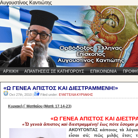
Αυγουστίνος Καντιώτης
ΑΡΧΙΚΗ
ΑΠΑΝΤΗΣΕΙΣ ΣΕ ΚΑΤΗΓΟΡΟΥΣ
ΕΠΙΚΟΙΝΩΝΙΑ
ΠΡΟΦΗ
«Ω ΓΕΝΕΑ ΑΠΙΣΤΟΣ ΚΑΙ ΔΙΕΣΤΡΑΜΜΕΝΗ!»
Οκτ 27th, 2010 |
Filed under:
ΕΥΑΓΓΕΛΙΑ ΚΥΡΙΑΚΗΣ
Κυριακὴ Ι΄ Ματθαίου (Ματθ. 17,14-23)
«Ω ΓΕΝΕΑ ΑΠΙΣΤΟΣ ΚΑΙ ΔΙΕΣΤ
«Ὦ γενεὰ ἄπιστος καὶ διεστραμμένη! ἕως πότε ἔσομαι μ
ΑΚΟΥΓΟΝΤΑΣ κάποιος τὰ λόγια
εἶσαι σύ; πῶς μιλᾷς ἔ­τσι;