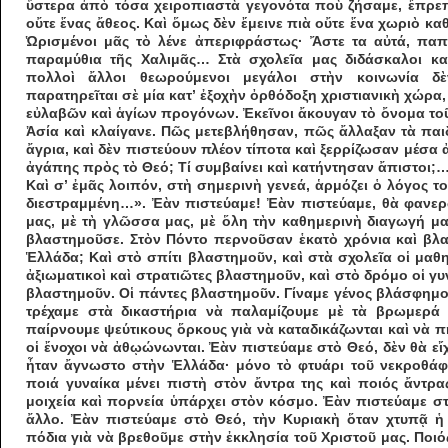
ὕστερα ἀπὸ τόσα χειροπιαστὰ γεγονότα ποὺ ζήσαμε, ἔπρεπ
οὔτε ἕνας ἄθεος. Καὶ ὅμως δὲν ἔ­μεινε πιὰ οὔτε ἕνα χωριὸ καθ
Ὡρισμένοι μᾶς τὸ λένε ἀπεριφράστως· Ἄστε τα αὐτά, παπᾶ
παραμύθια τῆς Χαλι­μᾶς… Στὰ σχολεῖα μας διδάσκαλοι καὶ
πολλοὶ ἄλλοι θεωρούμενοι μεγάλοι στὴν κοινωνία δὲ
παρατηρεῖται σὲ μία κατ’ ἐξοχὴν ὀρθόδοξη χριστιανικὴ χώρα,
εὐλαβῶν καὶ ἁγίων προγόνων. Ἐκεῖνοι ἄκουγαν τὸ ὄνομα τοῦ
Ἀσία καὶ κλαίγανε. Πῶς μετεβλήθησαν, πῶς ἄλλαξαν τὰ παιδ
ἄγρια, καὶ δὲν πιστεύουν πλέον τίποτα καὶ ξερρίζωσαν μέσα ἀ
ἀγάπης πρὸς τὸ Θεό; Τί συμβαίνει καὶ κατήν­τησαν ἄπιστοι;
Καὶ σ’ ἐμᾶς λοιπόν, στὴ σημερινὴ γενεά, ἁρ­μόζει ὁ λόγος 
διεστραμμένη…». Ἐὰν πιστεύαμε! Ἐὰν πιστεύαμε, θὰ φανερ
μας, μὲ τὴ γλῶσσα μας, μὲ ὅλη τὴν καθημερινὴ διαγωγή μας.
βλαστημοῦ­σε. Στὸν Πόντο περνοῦ­σαν ἑκατὸ χρόνια καὶ βλ
Ἑλ­λά­δα; Καὶ στὸ σπίτι βλαστημοῦν, καὶ στὰ σχολεῖα οἱ μα
ἀξιωματικοὶ καὶ στρατι­ῶτες βλαστημοῦν, καὶ στὸ δρόμο οἱ γυ
βλαστημοῦν. Οἱ πάντες βλαστημοῦν. Γίναμε γένος βλάσφη­μο
τρέχαμε στὰ δικαστήρια νὰ παλαμίζουμε μὲ τὰ βρωμερά 
παίρνου­με ψεύτικους ὅρκους γιὰ νὰ καταδικάζωνται καὶ νὰ 
οἱ ἔνοχοι νὰ ἀθῳώνωνται. Ἐὰν πιστεύαμε στὸ Θεό, δὲν θὰ εἴχα
ἦταν ἄγνωστο στὴν Ἑλλάδα· μόνο τὸ φτυάρι τοῦ νεκροθάφτ
ποιά γυναίκα μένει πιστὴ στὸν ἄν­­τρα της καὶ ποιός ἄντρας
μοιχεία καὶ πορνεία ὑπάρχει στὸν κόσμο. Ἐὰν πιστεύαμε στ
ἄλλο. Ἐὰν πιστεύαμε στὸ Θεό, τὴν Κυριακὴ ὅταν χτυπᾷ 
πόδια γιὰ νὰ βρεθοῦμε στὴν ἐκκλησία τοῦ Χριστοῦ μας. Ποι