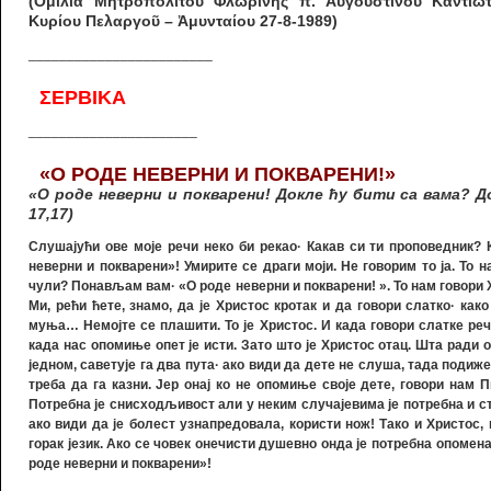
(Ομιλία Μητροπολίτου Φλωρίνης π. Αυγουστίνου Καντι
Κυρίου Πελαργοῦ – Ἀμυνταίου 27-8-1989)
________________________
ΣΕΡBIKA
______________________
«
О РОДЕ НЕВЕРНИ И ПОКВАРЕНИ
!»
«
О роде неверни и покварени! Докле ћу бити са вама? 
17,17)
Слушајући ове моје речи неко би рекао
·
Какав си ти проповедник? 
неверни и покварени
»
!
Умирите се драги моји. Не говорим то ја. То
чули? Понављам вам
· «
О роде неверни и покварени!
».
То нам говори 
Ми, рећи ћете, знамо, да је Христос кротак и да говори слатко
·
како
муња… Немојте се плашити. То је Христос. И када говори слатке речи
када нас опомиње опет је исти. Зато што је Христос отац. Шта ради о
једном, саветује га два пута
·
ако види да дете не слуша, тада подиже
треба да га казни. Јер онај ко не опомиње своје дете, говори нам Пи
Потребна је снисходљивост али у неким случајевима је потребна и ст
ако види да је болест узнапредовала, користи нож! Тако и Христос, 
горак језик. Ако се човек онечисти душевно онда је потребна опоме
роде неверни и покварени
»
!