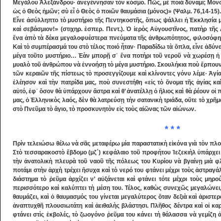
Μεγάλου Ἀλεξάνδρου· ἀνεγέννησαν τὸν κόσμο. Πῶς, μὲ ποιά δύναμι; Μόνο μ
ὡς ὁ Θεὸς ἡμῶν; σὺ εἶ ὁ Θεὸς ὁ ποιῶν θαυμάσια (μόνος)» (Ψαλμ. 76,14-15).
Εἶνε ἀσύλληπτο τὸ μυστήριο τῆς Πεντηκο­στῆς, ὅπως ψάλλει ἡ Ἐκκλησία μας
καὶ σεβάσμιον!» (στιχηρ. ἑσπερ. Πεντ.). Ὁ ἱερὸς Αὐγουστῖνος, πα­τὴρ τῆ
ἕνα ἀπὸ τὰ δέκα μεγαλοφυέστερα πνεύματα τῆς ἀνθρωπότητος, φιλοσόφησε 
Καὶ τὸ συμ­πέ­ρα­σμά του στὸ τέλος ποιό ἦταν· Παραδίδω τὰ ὅπλα, εἶνε ἀδύ
μέγα τοῦτο μυστήριο… Ἐὰν μπο­ρῇ σ᾽ ἕ­να ποτήρι τοῦ νεροῦ νὰ χωρέ­σῃ ἡ 
μυαλὸ τοῦ ἀνθρώπου νὰ ἐν­νοήσῃ τὸ μέγα μυστήριο. Σκουλήκια ποὺ ἕρ­πουν 
τῶν κεραιῶν τῆς πίστεως τὸ προσεγγίζουμε καὶ κλίνοντες γόνυ λέμε· Ἁγία
ἐλέησον καὶ τὴν πατρίδα μας, ποὺ συνεστήθη «εἰς τὸ ὄνομα τῆς ἁ­γίας καὶ
αὐτό, ἐφ᾽ ὅσον θὰ ὑπάρχουν ἄστρα καὶ θ’ ἀ­νατέλλῃ ὁ ἥλιος καὶ θὰ ῥέουν οἱ 
μας, ὁ Ἑλληνι­κὸς λαός, δὲν θὰ λατρεύσῃ τὴν σατα­νικὴ τρι­άδα, οὔτε τὸ χρῆ
στὸ Πνεῦμα τὸ ἅγιο, τὸ προσ­κυνητὸν εἰς τοὺς αἰῶνας τῶν αἰώνων.
* * *
Πρὶν τελειώσω θέλω νὰ σᾶς μεταφέρω μία παραστατικὴ εἰκόνα γιὰ τὸν πλοῦ
Στὸ τεσσαρακοστὸ ἕ­βδομο (μζ΄) κεφάλαιο τοῦ προφήτου Ἰ­ε­ζε­κιὴλ ὑπάρχε
τὴν ἀνατολικὴ πλευρὰ τοῦ ναοῦ τῆς πόλεως του Κυρίου νὰ βγαίνῃ μιὰ φλ
ποτάμι στὴν ἀρ­χὴ τρέχει ἥσυχα καὶ τὸ νερό του φτάνει μέχρι τοὺς ἀστρα
διάστημα τὸ ῥεῦμα ἀρχίζει ν’ αὐξάνεται καὶ φτάνει τότε μέχρι τοὺς μη­
περισσότερο καὶ καλύπτει τὴ μέση του. Τέλος, καθὼς συνε­­χῶς μεγαλώνει
θαυμάζει, καὶ ὁ θαυμα­σμός του γίνεται μεγαλύτερος ὅταν δεξιὰ καὶ ἀριστε
ἀναπτυ­χθῆ πλουσιωτάτη καὶ ἀειθαλὴς βλάστησι. Πλῆ­θος δέντρα καὶ οἱ κα
φτάνει στὶς ἐκ­βολές, τὸ ζωο­γόνο ῥεῦμα του κάνει τὴ θάλασ­σα νὰ γεμίζη