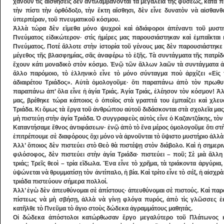
χάνουν τὶς αἰσθήσεις δὲν ἀντιλαμβάνονται τὰ μεγαλεῖα τῆς φύσεως, κατὰ 
τὴν πίστι τὴν ὀρθόδοξο, τὴν ἕκτη αἴσθησι, δὲν εἶνε δυνατὸν νὰ αἰ­σθαν
ὑπερπέραν, τοῦ πνευματικοῦ κόσμου.
Ἀλλὰ τώρα δὲν εἴμεθα μόνο ψυχροὶ καὶ ἀ­διάφοροι ἀπέναντι τοῦ μυστη
Πνεύματος εἰδικώτερον· στὶς ἡμέρες μας παρουσιάστηκαν καὶ ἐμπαῖ­κται 
Πνεύματος. Ποτέ ἄλλοτε στὴν ἱστορία τοῦ γένους μας δὲν παρουσι­άστηκε 
μέγε­­θος τῆς βλασφημίας, σᾶς ἀναφέρω τὸ ἑξῆς. Τὰ συντάγματα τῆς πα­τρί
ἔχουν κάτι μοναδικὸ στὸν κόσμο. Ἐνῷ τῶν ἄλ­λων λαῶν τὰ συντάγματα ἀρχ
ἄλλο παρόμοιο, τὸ ἑλ­ληνικὸ εἶ­νε τὸ μόνο σύνταγμα ποὺ ἀρχίζει «Εἰς 
ἀδιαιρέτου Τριάδος». Αὐτὰ ὁμολογοῦμε· ὅτι παρα­πάνω ἀπὸ τὸν πρωθυ
παραπάνω ἀπ’ ὅλα εἶνε ἡ ἁγία Τρι­άς. Ἁγία Τριάς, ἐλέησον τὸν κόσμον! Ἀλ
μας, βρέ­θηκε τώρα κάποιος ὁ ὁποῖος στὰ γραπτά του ἐμ­­παί­­ζει καὶ χλ
Τριάδα. Κι ὅμως τὰ ἔργα τοῦ ἀνθρώπου αὐτοῦ διδάσκονται στὰ σχολεῖα μας
μὴ πιστεύῃ στὴν ἁγία Τριάδα. Ὁ συγγραφεὺς αὐ­τὸς εἶνε ὁ Καζαντζάκης, τὸ
Καταντήσαμε ἔθνος ἀντιφάσεων· ἐνῷ ἀπὸ τὸ ἕνα μέρος ὁμολογοῦμε ὅτι στὴν
ἐπιτρέπουμε σὲ διαφόρους ὄχι μόνο νὰ ἀρνοῦνται τὸ ὕψιστο μυστήριο ἀλλὰ
Ἀλλ’ ὅποιος δὲν πιστεύει στὸ Θεὸ θὰ πιστέ­ψῃ στὸν διάβολο. Καὶ ἡ σημε
φιλόσοφος, δὲν πιστεύει στὴν ἁγία Τριάδα· πιστεύει – ποῦ; Σὲ μιὰ ἄλλη 
τριάς; Τρεῖς θεοὶ – τρία εἴδωλα. Ἕνα εἶνε τὸ χρῆμα, τὰ τριάκοντα ἀργύρια
ὑψώνεται νὰ θρυμ­ματίσῃ τὸν ἀντίπαλο, ἡ βία. Καὶ τρίτο εἶνε τὸ σέξ, ἡ αἰσχ
τριάδα πιστεύουν σήμερα πολλοί.
Ἀλλ’ ἐγὼ δὲν ἀπευθύνομαι σὲ ἀπίστους· ἀ­πευθύνομαι σὲ πιστούς. Καὶ παρα
πίστεως νὰ μὴ σβήσῃ, ἀλλὰ νὰ γίνῃ φλόγα πυρός, ἀπὸ τὶς γλῶσσες 
κατῆλθε τὸ Πνεῦμα τὸ ἅγιο στοὺς δώδεκα ἀγραμμάτους μαθητάς.
Οἱ δώδεκα ἀπόστολοι κατώρθωσαν ἔργο μεγαλύτερο τοῦ Πλάτωνος καὶ