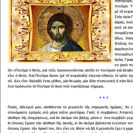
πανήγυρις
πνεῦμα. Ὑ
μὲ πῖ κεφα
Στὴν ἁγία 
ἀέρας, ποὺ
ἀπὸ τὰ ἀπ
ὀνομάζετα
ἰδίως ὅτα
Ἐπίσης πνε
ἀρχάγγελο
πνευμάτων 
ἁγίας Γρα­
νο ῥητὸ πο
ὅτι «Πνεῦμα ὁ Θεός, καὶ τοὺς προσ­κυ­νοῦντας αὐτὸν ἐν πνεύματι καὶ ἀληθε
εἶνε ὁ Θεός. Καὶ Πνεῦμα ἅγιον (μὲ πῖ κεφαλαῖο) λέγεται εἰδικῶς τὸ τρίτο 
οῦ. Δὲν εἶνε δηλαδὴ ἕ­νας μῦθος, μία θεωρία, μία ἰδέα πλατωνικὴ ἢ κάτι ἄλλ
ἕνα πρόσωπο τὸ Πνεῦ­μα τὸ ἅγιο ποὺ ἑορτάζουμε σήμερα.
* * *
Ποιός, ἀδελφοί μου, αἰσθάνεται τὸ μεγαλεῖο τῆς σημερινῆς ἡμέρας; Ἂς εἴ
στεκόμαστε ἐμ­πρὸς στὸ μέγα τοῦτο μυστήριο. Γιατί; τί συμβαίνει; Ἀπαν
αἴσθησι τῆς ὀσφρήσεως, καὶ ἂν ἀ­κό­μα τὸν βάλῃς μέσα σ᾽ ἕνα περιβόλι γεμ
Κι ὅποιος ἔχασε τὴν αἴσθησι τῆς ἀκοῆς, κι ἂν ἀκόμα βρίσκεται ἐνώπιον συν
ὅποιος ἔχασε τὴν ὅρασί του, δὲν εἶνε εἰς θέσιν νὰ δῇ τί μεγαλεῖο ἔχει ἡ 