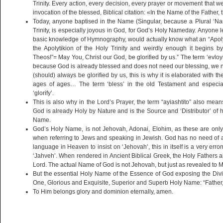
Trinity. Every action, every decision, every prayer or movement that 
invocation of the blessed, Biblical citation: «In the Name of the Father,
Today, anyone baptised in the Name (Singular, because a Plural ‘N
Trinity, is especially joyous in God, for God’s Holy Nameday. Anyone 
basic knowledge of Hymnography, would actually know what an “Apolytik
the Apolytikion of the Holy Trinity and weirdly enough it begins by r
Theos!”= May You, Christ our God, be glorified by us.” The term ‘evlo
because God is already blessed and does not need our blessing, we ne
(should) always be glorified by us, this is why it is elaborated with 
ages of ages… The term ‘bless’ in the old Testament and especia
‘glorify’.
This is also why in the Lord’s Prayer, the term “ayiashtito” also mean
God is already Holy by Nature and is the Source and ‘Distributor’ of 
Name.
God’s Holy Name, is not Jehovah, Adonai, Elohim, as these are only
when referring to Jews and speaking in Jewish. God has no need of a
language in Heaven to insist on ‘Jehovah’, this in itself is a very er
‘Jahveh’. When rendered in Ancient Biblical Greek, the Holy Fathers a
Lord. The actual Name of God is not Jehovah, but just as revealed to Mo
But the essential Holy Name of the Essence of God exposing the Divinit
One, Glorious and Exquisite, Superior and Superb Holy Name: “Father, 
To Him belongs glory and dominion eternally, amen.