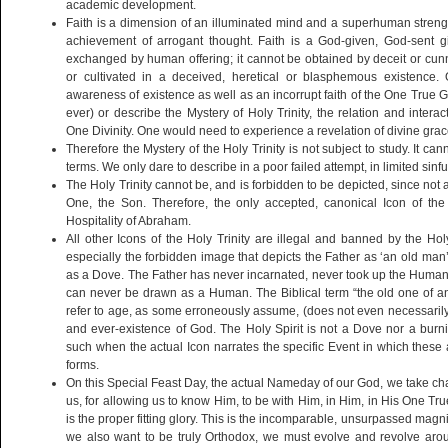
academic development.
Faith is a dimension of an illuminated mind and a superhuman streng
achievement of arrogant thought. Faith is a God-given, God-sent gi
exchanged by human offering; it cannot be obtained by deceit or cun
or cultivated in a deceived, heretical or blasphemous existence
awareness of existence as well as an incorrupt faith of the One True G
ever) or describe the Mystery of Holy Trinity, the relation and intera
One Divinity. One would need to experience a revelation of divine grace
Therefore the Mystery of the Holy Trinity is not subject to study. It ca
terms. We only dare to describe in a poor failed attempt, in limited sinf
The Holy Trinity cannot be, and is forbidden to be depicted, since not
One, the Son. Therefore, the only accepted, canonical Icon of the 
Hospitality of Abraham.
All other Icons of the Holy Trinity are illegal and banned by the Ho
especially the forbidden image that depicts the Father as ‘an old man
as a Dove. The Father has never incarnated, never took up the Human 
can never be drawn as a Human. The Biblical term “the old one of an
refer to age, as some erroneously assume, (does not even necessarily r
and ever-existence of God. The Holy Spirit is not a Dove nor a bur
such when the actual Icon narrates the specific Event in which these 
forms.
On this Special Feast Day, the actual Nameday of our God, we take chan
us, for allowing us to know Him, to be with Him, in Him, in His One T
is the proper fitting glory. This is the incomparable, unsurpassed magn
we also want to be truly Orthodox, we must evolve and revolve arou