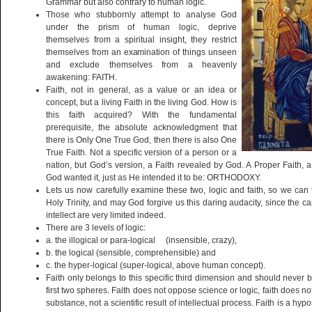
Grammar but also contrary to human logic.
Those who stubbornly attempt to analyse God
under the prism of human logic, deprive
themselves from a spiritual insight, they restrict
themselves from an examination of things unseen
and exclude themselves from a heavenly
awakening: FAITH.
Faith, not in general, as a value or an idea or
concept, but a living Faith in the living God. How is
this faith acquired? With the fundamental
prerequisite, the absolute acknowledgment that
there is Only One True God, then there is also One
True Faith. Not a specific version of a person or a
nation, but God’s version, a Faith revealed by God. A Proper Faith, a
God wanted it, just as He intended it to be: ORTHODOXY.
Lets us now carefully examine these two, logic and faith, so we can
Holy Trinity, and may God forgive us this daring audacity, since the 
intellect are very limited indeed.
There are 3 levels of logic:
a. the illogical or para-logical (insensible, crazy),
b. the logical (sensible, comprehensible) and
c. the hyper-logical (super-logical, above human concept).
Faith only belongs to this specific third dimension and should never be
first two spheres. Faith does not oppose science or logic, faith does not c
substance, not a scientific result of intellectual process. Faith is a hypo