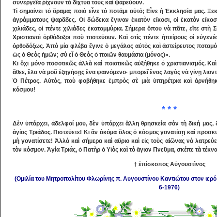
συνεργεῖα ῥίχνουν τὰ δίχτυα τους καὶ ψαρεύουν.
Τί σημαίνει τὸ ὅραμα; ποιό εἶνε τὸ ποτάμι αὐτό; Εἶνε ἡ Ἐκκλησία μας. Ξ
ἀγράμματους ψαρᾶ­δες. Οἱ δώδεκα ἔγιναν ἑκα­τὸν εἴκοσι, οἱ ἑκα­τὸν εἴκοσι
χιλιάδες, οἱ πέντε χιλιάδες ἑκατομμύρια. Σήμερα ὅπου νὰ πᾶτε, εἴτε στὴ
Χριστι­ανοὶ ὀρθόδοξοι ποὺ πιστεύουν. Καὶ στὶς πέντε ἠ­πείρους οἱ εὐγεν
ὀρθοδόξως. Ἀπὸ μία φλέβα ἔγινε ὁ μεγά­λος αὐτὸς καὶ ἀστείρευτος πο­ταμός
ὡς ὁ Θεὸς ἡ­μῶν; σὺ εἶ ὁ Θεὸς ὁ ποιῶν θαυμάσια (μόνος)».
Κι ὄχι μόνο ποσοτικῶς ἀλλὰ καὶ ποιοτικῶς αὐξήθηκε ὁ χριστιανισμός. Καὶ
ἄθεε, ἔλα νὰ μοῦ ἐξηγήσῃς ἕνα φαινόμενο· μπορεῖ ἕνας λαγὸς νὰ γίνῃ λιοντ
Ὁ Πέτρος. Αὐτός, ποὺ φοβήθηκε ἐμ­πρὸς σὲ μιὰ ὑπηρέτρια καὶ ἀρνήθη
κόσμου!
* * *
Δὲν ὑπάρχει, ἀδελφοί μου, δὲν ὑπάρχει ἄλ­λη θρησκεία σὰν τὴ δική μας, 
ἁγίας Τριάδος. Πιστεύετε! Κι ἂν ἀκόμα ὅλος ὁ κόσμος γονατί­σῃ καὶ προσκυ
μὴ γονατίσετε! Ἀλ­λὰ καὶ σήμερα καὶ αὔριο καὶ εἰς τοὺς αἰῶνας νὰ λατρεύε
τὸν κόσμον. Ἁγία Τριάς, ὁ Πατὴρ ὁ Υἱὸς καὶ τὸ ἅγιον Πνεῦμα, σκέπε τὰ τέκν
† ἐπίσκοπος Αὐγουστῖνος
(Ομιλία του Μητροπολίτου Φλωρίνης π. Αυγουστίνου Καντιώτου στον ιερό 
6-1976)