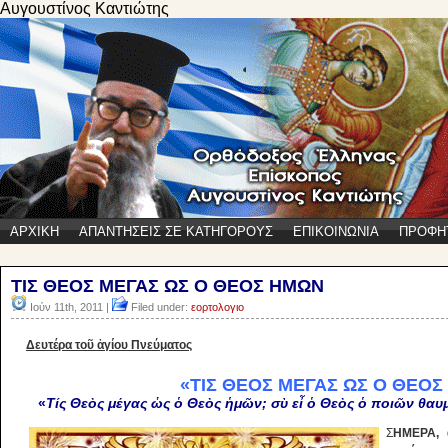
Αυγουστίνος Καντιώτης
ΑΡΧΙΚΗ
ΑΠΑΝΤΗΣΕΙΣ ΣΕ ΚΑΤΗΓΟΡΟΥΣ
ΕΠΙΚΟΙΝΩΝΙΑ
ΠΡΟΦΗ
ΤΙΣ ΘΕΟΣ ΜΕΓΑΣ ΩΣ Ο ΘΕΟΣ ΗΜΩΝ
Ιούν 11th, 2011 |
Filed under:
εορτολογιο
Δευτέρα τοῦ ἁγίου Πνεύματος
«ΤΙΣ ΘΕΟΣ ΜΕΓΑΣ ΩΣ Ο ΘΕΟΣ
«
Τίς Θεὸς μέγας ὡς ὁ Θεὸς ἡμῶν; σὺ εἶ ὁ Θεὸς ὁ ποιῶν θαυμ
Σ
ΗΜΕΡΑ, ἀ