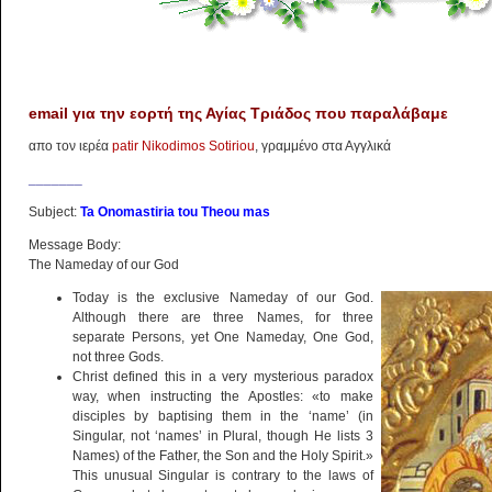
email για την εορτή της Αγίας Τριάδος που παραλάβαμε
απο τον ιερέα
patir Nikodimos Sotiriou
, γραμμένο στα Αγγλικά
_______
Subject:
Ta Onomastiria tou Theou mas
Message Body:
The Nameday of our God
Today is the exclusive Nameday of our God.
Although there are three Names, for three
separate Persons, yet One Nameday, One God,
not three Gods.
Christ defined this in a very mysterious paradox
way, when instructing the Apostles: «to make
disciples by baptising them in the ‘name’ (in
Singular, not ‘names’ in Plural, though He lists 3
Names) of the Father, the Son and the Holy Spirit.»
This unusual Singular is contrary to the laws of