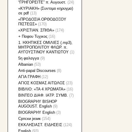
“ΓΡΗΓΟΡΕΙΤΕ” π. Αυγουστ.
(24)
«KΥΡΙΑΚΗ» (Συντομο κηρυγμα)
σε pdf
(13)
«ΠΡΟΔΟΣΙΑ ΟΡΘΟΔΟΞΟΥ
ΠΙΣΤΕΩΣ»
(170)
«ΧΡΙΣΤΙΑΝ. ΣΠΙΘΑ»
(174)
+ Παφου Τυχικος
(16)
1. HXHTIKEΣ ΟΜΙΛΙΕΣ (.mp3),
ΜΗΤΡΟΠΟΛΙΤΟΥ ΦΛΩΡ. π.
ΑΥΓΟΥΣΤΙΝΟΥ ΚΑΝΤΙΩΤΟΥ
(1)
5η φαλαγγα
(9)
Albanian
(53)
Anti-papal Discourses
(8)
AΓΙΑ ΓΡΑΦΗ
(12)
AΓΙΟΣ ΚΟΣΜΑΣ ΑΙΤΩΛΟΣ
(23)
BIBΛΙΟ: «ΤΑ 4 ΧΡΩΜΑΤΑ»
(16)
BINTEO ΔΙΑΦ. ΙΑΤΡ. ΣΥΜΒ.
(7)
BIOGRAPHY BISHOP
AUGOUST. English
(9)
BIOGRAPHY English
(3)
Cрпски језик
(154)
EKKΛΗΣΙΑΣΤ. ΕΙΔΗΣΕΙΣ
(124)
English
(93)