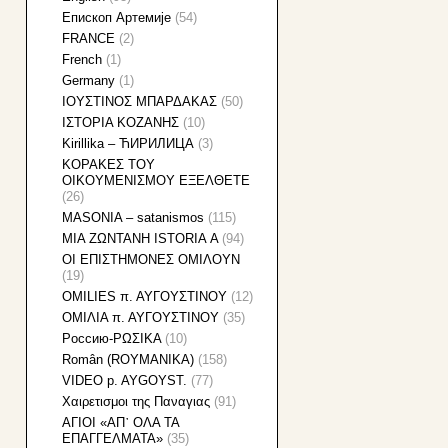
Eпископ Артемије
(54)
FRANCE
(2)
French
(1)
Germany
(1)
IOYΣΤΙΝΟΣ ΜΠΑΡΔΑΚΑΣ
(50)
IΣTOPIA KOZANHΣ
(10)
Kirillika – ЋИРИЛИЦА
(3)
KOΡΑΚΕΣ ΤΟΥ
ΟΙΚΟΥΜΕΝΙΣΜΟΥ ΕΞΕΛΘΕΤΕ
(26)
MASONIA – satanismos
(115)
MIA ZΩNTANH ISTORIA Α
(94)
OI EΠIΣTHMONEΣ OMIΛOYN
(19)
OMILIES π. ΑΥΓΟΥΣΤΙΝΟΥ
(12)
OMIΛΙΑ π. ΑΥΓΟΥΣΤΙΝΟΥ
(35)
Pоссию-ΡΩΣΙΚΑ
(10)
Român (ROYMANIKA)
(158)
VIDEO p. AYGOYST.
(77)
Xαιρετισμοι της Παναγιας
(91)
ΑΓΙΟΙ «ΑΠ᾽ ΟΛΑ ΤΑ
ΕΠΑΓΓΕΛΜΑΤΑ»
(35)