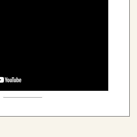
——————————–