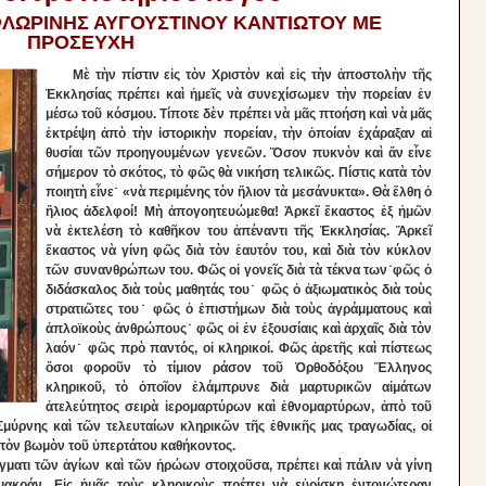
ΛΩΡΙΝΗΣ ΑΥΓΟΥΣΤΙΝΟΥ ΚΑΝΤΙΩΤΟΥ ΜΕ
ΠΡΟΣΕΥΧΗ
Μὲ τὴν πίστιν εἰς τὸν Χριστὸν καὶ εἰς τὴν ἀποστολὴν τῆς
Ἐκκλησίας πρέπει καὶ ἡμεῖς νὰ συνεχίσωμεν τὴν πορείαν ἐν
μέσω τοῦ κόσμου. Τίποτε δὲν πρέπει νὰ μᾶς πτοήση καὶ νὰ μᾶς
ἐκτρέψη ἀπὸ τὴν ἱστορικὴν πορείαν, τὴν ὁποίαν ἐχάραξαν αἱ
θυσίαι τῶν προηγουμένων γενεῶν. Ὅσον πυκνὸν καὶ ἄν εἶνε
σήμερον τὸ σκότος, τὸ φῶς θὰ νικήση τελικῶς. Πίστις κατὰ τὸν
ποιητὴ εἶνε˙ «νὰ περιμένης τὸν ἥλιον τὰ μεσάνυκτα». Θὰ ἔλθη ὁ
ἥλιος ἀδελφοί! Μὴ ἀπογοητευώμεθα! Ἀρκεῖ ἕκαστος ἐξ ἠμῶν
νὰ ἐκτελέση τὸ καθῆκον του ἀπέναντι τῆς Ἐκκλησίας. Ἄρκεῖ
ἕκαστος νὰ γίνη φῶς διὰ τὸν ἑαυτόν του, καὶ διὰ τὸν κύκλον
τῶν συνανθρώπων του. Φῶς οἱ γονεῖς διὰ τὰ τέκνα των˙φῶς ὁ
διδάσκαλος διὰ τοὺς μαθητάς του˙ φῶς ὁ ἀξιωματικὸς διὰ τοὺς
στρατιῶτες του˙ φῶς ὁ ἐπιστήμων διὰ τοὺς ἀγράμματους καὶ
ἀπλοϊκοὺς ἀνθρώπους˙ φῶς οἱ ἐν ἐξουσίαις καὶ ἀρχαῖς διὰ τὸν
λαόν˙ φῶς πρὸ παντός, οἱ κληρικοί. Φῶς ἀρετῆς καὶ πίστεως
ὅσοι φοροῦν τὸ τίμιον ράσον τοῦ Ὀρθοδόξου Ἕλληνος
κληρικοῦ, τὸ ὁποῖον ἐλάμπρυνε διὰ μαρτυρικῶν αἱμάτων
ἀτελεύτητος σειρὰ ἱερομαρτύρων καὶ ἐθνομαρτύρων, ἀπὸ τοῦ
μύρνης καὶ τῶν τελευταίων κληρικῶν τῆς ἐθνικῆς μας τραγωδίας, οἱ
 τὸν βωμὸν τοῦ ὑπερτάτου καθήκοντος.
γματι τῶν ἁγίων καὶ τῶν ἡρώων στοιχοῦσα, πρέπει καὶ πάλιν νὰ γίνη
 μακράν. Εἰς ἡμᾶς τοὺς κληρικοὺς πρέπει νὰ εὑρίσκη ἐντονώτεραν