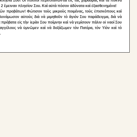
κκλησία Σου! Οἱ πολλοὶ περιπλανῶνται εἰς τὰς χαράδρας καὶ τὰ πυκνὰ
 2 ἔμειναν πλησίον Σου. Καὶ αὐτὰ πόσον ἀδύνατα καὶ ἐξασθενημένα!
ῶν προβάτων! Φώτισον τοὺς μικροὺς ποιμένας, τοὺς ἐπισκόπους καὶ
δυνάμωσον αὐτοὺς διὰ νὰ μιμηθοῦν τὸ ἄγιόν Σου παράδειγμα, διὰ νὰ
πρόβατα εἰς τὴν ἱερὰν Σου ποίμνην καὶ νὰ γεμίσουν πάλιν οἱ ναοί Σου
χαγγέλους νὰ ὑμνῶμεν καὶ νὰ δοξάζωμεν τὸν Πατέρα, τὸν Υἱὸν καὶ τὸ
.