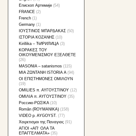
Eпископ Артемије
(54)
FRANCE
(2)
French
(1)
Germany
(1)
IOYΣΤΙΝΟΣ ΜΠΑΡΔΑΚΑΣ
(50)
IΣTOPIA KOZANHΣ
(10)
Kirillika – ЋИРИЛИЦА
(3)
KOΡΑΚΕΣ ΤΟΥ
ΟΙΚΟΥΜΕΝΙΣΜΟΥ ΕΞΕΛΘΕΤΕ
(26)
MASONIA – satanismos
(115)
MIA ZΩNTANH ISTORIA Α
(94)
OI EΠIΣTHMONEΣ OMIΛOYN
(19)
OMILIES π. ΑΥΓΟΥΣΤΙΝΟΥ
(12)
OMIΛΙΑ π. ΑΥΓΟΥΣΤΙΝΟΥ
(35)
Pоссию-ΡΩΣΙΚΑ
(10)
Român (ROYMANIKA)
(158)
VIDEO p. AYGOYST.
(77)
Xαιρετισμοι της Παναγιας
(91)
ΑΓΙΟΙ «ΑΠ᾽ ΟΛΑ ΤΑ
ΕΠΑΓΓΕΛΜΑΤΑ»
(35)