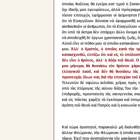
ὁποίας θυέλλας θὰ ἐγείρη κατʼ ἐμοῦ ὁ Σατ
ὄχι ἰδικῆς μου ἐφευρέσεως, ἀλλὰ πρόγραμμ
τόσον ἐπιτυχῶς ἐφήρμοσαν οἱ ἀείμνηστοι Π
ὅτι τὸ Εὐαγγέλιον δύναται νὰ έφαρμοσθῆ κ
αἰσθανθοῦν οἱ ἄνθρωποι, ὅτι τὸ Εὐαγγέλιον «
ὅτι ὑπὸ τὰ ἄστρα δὲν ὑπάρχει ἄλλο ὄνομα 
νὰ ἀποδειχθῆ διʼ ἔργων χριστιανικῆς ζωῆς, ὅτ
Αὐτοὶ εἶνε οἱ πόθοι μου οἱ ὁποῖοι κατακαίο
μου.
Ἀλλʼ ὁ Χριστός, ὁ ὁποῖος κατὰ τὴν τ
καταισχυνθῶ, ἐλπίζω ὅτι καὶ εἰς τὸ ὑπόλο
δὲν εἶνε ὁ θρόνος, ἀλλʼ ἡ δόξα τοῦ Θεοῦ. 
μου μήνυμα, θὰ θυσιάσω τὸν θρόνον χάριν
ἐλληνικοῦ λαοῦ, καὶ δὲν θὰ θυσιάσω τὰς
προσευχὰς ὅλων σας διὰ τὴν ἐπιτυχίαν τοῦ 
Τελευτῶν δὲ ὑψώνω ἱκέτιδας χεῖρας πρὸς 
ὑπὸ τὰς πτέρυγας τῆς αὐλου δόξης Του τὴν
ἐπιδρομῆς, προστατεύη τὰς οἰκογενείας σας
καὶ εἰς πάντας χαρίζη τὰ ἐγκόσμια καὶ ὑπε
ἀγάπη τοῦ Θεοῦ καὶ Πατρὸς καὶ ἡ κοινωνία 
Καὶ τώρα ἀγαπητοί, παρακαλῶ μὴ διαλυθῆτε
ἄλλην Φλώριναν, τὴν Φλώριναν ἡ ὁποῖα κοιμ
τάφοι. Ἐκεῖ που ἀναπαύονται τὸν μακάριον ὕ