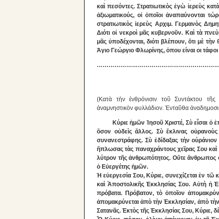
καὶ πεσόντες. Στρατιωτικὸς ἐγὼ ἱερεὺς κατ
ἀξιωματικούς, οἱ ὁποῖοι ἀναπαύνονται τώρ
στρατιωτικὸς ἱερεὺς Αρχιμ. Γερμανὸς Δημ
Διότι οἱ νεκροὶ μᾶς κυβερνοῦν. Καὶ τὰ πν
μᾶς ὑποδέχονται, διότι βλέπουν, ὅτι μὲ τὴ
Ἁγιο Γεώργιο Φλωρίνης, ὁπου είναι οι τάφο
………………………………………………………
(Κατὰ τὴν ἐνθρόνισιν τοῦ Συντάκτου τῆς
ἀναμνηστικὸν φυλλάδιον. Ἐνταῦθα ἀναδημοσιε
Κύριε ἡμῶν Ἰησοῦ Χριστέ, Σὺ εἶσαι ὁ ἐπ
ὅσον οὐδεὶς ἄλλος. Σὺ ἔκλινας οὐρανοὺς
συνανεστράφης. Σὺ ἐδίδαξας τὴν ούράνιον 
ἥπλωσας τὰς παναχράντους χεῖρας Σου καὶ 
λύτρον τῆς ἀνθρωπότητος. Οὔτε ἄνθρωπος ο
ὁ Εὐεργέτης ἡμῶν.
Ἡ εὐεργεσία Σου, Κύριε, συνεχίζεται ἐν τῶ 
καὶ Ὰποστολικῆς Ἐκκλησίας Σου. Αὐτὴ ἡ Ἐκ
πρόβατα. Πρόβατον, τὸ ὁποῖον ἀπομακρύνε
ἀπομακρύνεται ἀπὸ τὴν Ἐκκλησίαν, ἀπὸ τὴν 
Σατανᾶς. Ἐκτὸς τῆς Ἐκκλησίας Σου, Κύριε, δ