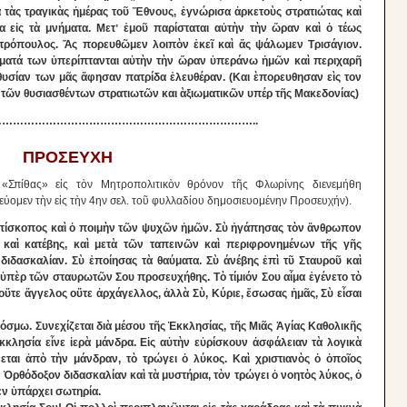
ὰ τὰς τραγικὰς ἡμέρας τοῦ Ἔθνους, ἐγνώρισα ἀρκετοὺς στρατιώτας καὶ
α εἰς τὰ μνήματα. Μετʼ ἐμοῦ παρίσταται αὐτὴν τὴν ὥραν καὶ ὁ τέως
ητρόπουλος. Ἄς πορευθῶμεν λοιπὸν ἐκεῖ καὶ ἄς ψάλωμεν Τρισάγιον.
εύματά των ὑπερίπτανται αὐτὴν τὴν ὥραν ὑπεράνω ἡμῶν καὶ περιχαρῆ
ν θυσίαν των μᾶς ἄφησαν πατρίδα ἐλευθέραν. (Και ὲπορευθησαν εὶς τον
ι τῶν θυσιασθέντων στρατιωτῶν και ὰξιωματικῶν υπέρ τῆς Μακεδονίας)
……………………………………………………………..
ΠΡΟΣΕΥΧΗ
 «Σπίθας» εἰς τὸν Μητροπολιτικὸν θρόνον τῆς Φλωρίνης διενεμήθη
ύομεν τὴν εἰς τὴν 4ην σελ. τοῦ φυλλαδίου δημοσιευομένην Προσευχήν).
ίσκοπος καὶ ὁ ποιμὴν τῶν ψυχῶν ἡμῶν. Σὺ ἠγάπησας τὸν ἄνθρωπον
 καὶ κατέβης, καὶ μετὰ τῶν ταπεινῶν καὶ περιφρονημένων τῆς γῆς
διδασκαλίαν. Σὺ ἐποίησας τὰ θαύματα. Σὺ άνέβης ἐπὶ τῦ Σταυροῦ καὶ
ὑπὲρ τῶν σταυρωτῶν Σου προσευχήθης. Τὸ τίμιόν Σου αἶμα ἐγένετο τὸ
ὔτε ἄγγελος οὔτε ἀρχάγελλος, ἀλλὰ Σὺ, Κύριε, ἔσωσας ἡμᾶς, Σὺ εἶσαι
κόσμω. Συνεχίζεται διὰ μέσου τῆς Ἐκκλησίας, τῆς Μιᾶς Ἁγίας Καθολικῆς
κλησία εἶνε ἱερὰ μάνδρα. Εἰς αὐτὴν εὐρίσκουν ἀσφάλειαν τὰ λογικὰ
ται ἀπὸ τὴν μάνδραν, τὸ τρώγει ὁ λύκος. Καὶ χριστιανὸς ὁ ὁποῖος
Ὀρθόδοξον διδασκαλίαν καὶ τὰ μυστήρια, τὸν τρώγει ὁ νοητὸς λύκος, ὁ
ὲν ὑπάρχει σωτηρία.