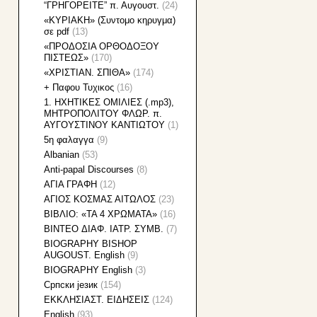
“ΓΡΗΓΟΡΕΙΤΕ” π. Αυγουστ.
(24)
«KΥΡΙΑΚΗ» (Συντομο κηρυγμα)
σε pdf
(13)
«ΠΡΟΔΟΣΙΑ ΟΡΘΟΔΟΞΟΥ
ΠΙΣΤΕΩΣ»
(170)
«ΧΡΙΣΤΙΑΝ. ΣΠΙΘΑ»
(174)
+ Παφου Τυχικος
(16)
1. HXHTIKEΣ ΟΜΙΛΙΕΣ (.mp3),
ΜΗΤΡΟΠΟΛΙΤΟΥ ΦΛΩΡ. π.
ΑΥΓΟΥΣΤΙΝΟΥ ΚΑΝΤΙΩΤΟΥ
(1)
5η φαλαγγα
(9)
Albanian
(53)
Anti-papal Discourses
(8)
AΓΙΑ ΓΡΑΦΗ
(12)
AΓΙΟΣ ΚΟΣΜΑΣ ΑΙΤΩΛΟΣ
(23)
BIBΛΙΟ: «ΤΑ 4 ΧΡΩΜΑΤΑ»
(16)
BINTEO ΔΙΑΦ. ΙΑΤΡ. ΣΥΜΒ.
(7)
BIOGRAPHY BISHOP
AUGOUST. English
(9)
BIOGRAPHY English
(3)
Cрпски језик
(154)
EKKΛΗΣΙΑΣΤ. ΕΙΔΗΣΕΙΣ
(124)
English
(93)