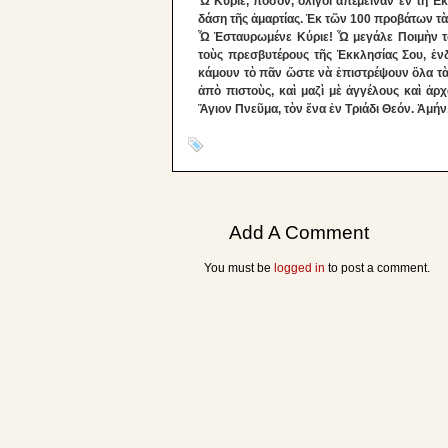
Ὦ Κύριε, πόσον, ὀλίγοι ἀπέμειναν ἐν τῆ Ἐ
δάση τῆς ἀμαρτίας. Ἐκ τῶν 100 προβάτων τὰ
Ὦ Ἐσταυρωμένε Κύριε! Ὦ μεγάλε Ποιμὴν τ
τοὺς πρεσβυτέρους τῆς Ἐκκλησίας Σου, ἐν
κάμουν τὸ πᾶν ὥστε νὰ ἐπιστρέψουν ὅλα τὰ 
ἀπὸ πιστοὺς, καὶ μαζὶ μὲ ἀγγέλους καὶ ἀρ
Ἄγιον Πνεῦμα, τὸν ἕνα ἐν Τριάδι Θεόν. Ἀμήν
Add A Comment
You must be
logged in
to post a comment.