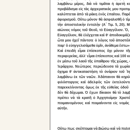
λαμβάνω μέρος, διὰ νὰ τιμᾶται ἡ ἀρετὴ κ
προβάδισμα εἰς τὰς ἀρχιερατικάς μου προτιμή
καλύπτεται ἀπὸ τὰ ράκη ἑνὸς ἐπαίτου. Παρ
ἀφορισμοῦ. Οὕτω μόνον θὰ ἀσφαλισθῆ ὁ τίμ
τὴν ἀποστολικὴν ἐντολὴν (Α΄ Τιμ. 5, 20). Μέ
αἰώνιος νόμος τοῦ Θεοῦ, τὀ Εὐαγγέλιον. Ὅ, 
Εὐαγγέλιον, θὰ ἐλέγχεται καὶ θʼ ἀποδοκιμάζε
ὦτα μου ἠχεῖ πάντοτε ὁ λόγος τοῦ ἀποστόλ
παρʼ ὅ εὐηγγελισάμεθα ὑμῖν, ἀνάθεμα ἔστω» (
Καὶ ἐπειδὴ εἶμαι ἐπίσκοπος ὄχι μόνον 
περιφερείας, ἀλλʼ εἶμαι ἐπίσκοπος καὶ 100 
ἐν μέσω τοῦ λαοῦ τῆς ὑπαίθρου τῆς χώρας, 
Ἱεράρχου. Νεώτερος περιώδευσα τὰ χωρία
ὄχημα θʼ ἀντικαταστήση τὸ ὀνάριον τοῦ Ὶ
λαμβάνω ἐκ τῶν ναῶν. Ἀδάπανον θὰ κηρύξω 
φιλόστοργος καὶ ἀδελφὸς τῶν ἐκτελούντω
παρεκκλίνοντας ὅμως ἐκ τῆς εὐθείας ὁδοῦ 
δὲν θὰ δέχωμαι. Ὁ ἔχων δίκαιον θὰ τὸ λαμβ
πρέπει νὰ τὰ κρατῆ ὁ Ἀρχηποίμην Χριστό
ποιμαινομένους καὶ ποιμαίνοντα εἰς νομ
αὐτήν.
Οὕτω πως σκέπτομαι νὰ βιώσω καὶ νὰ πολιτ