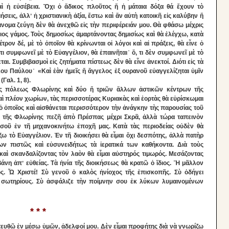
αὶ ἡ εὐσέβεια. Ὄχι ὁ ἄδικος πλοῦτος ἤ ἡ μάταια δόξα θά ἔχουν τὸ
σεις, ἀλλʼ ἡ χριστιανικὴ ἀξία, ἔστω καὶ ἄν αὐτὴ κατοικῆ εἰς καλύβην ἤ
άνομα ζεύγη δὲν θὰ ἀνεχθῶ εἰς τὴν περιφέρειάν μου. Θὰ φθάσω μέχρις
ιος γάμος. Τοὺς δημοσίως ἀμαρτάνοντας δημισίως καὶ θὰ ἐλέγχω, κατὰ
τρον δέ, μὲ τὸ ὁποῖον θὰ κρίνωνται οἱ λόγοι καὶ αἱ πράξεις, θὰ εἶνε ὁ
τι συμφωνεῖ μὲ τὸ Εὐαγγέλιον, θὰ ἐπαινῆται˙ ὅ, τι δὲν συμφωνεῖ μὲ τὸ
ται. Συμβιβασμοὶ εἰς ζητήματα πίστεως δὲν θὰ εἶνε ἀνεκτοί. Διότι εἰς τὰ
ου Παύλου˙ «Καὶ ἐὰν ἡμεῖς ἤ ἄγγελος ἐξ ουρανοῦ εὐαγγελίζηται ὑμῖν
Γαλ. 1, 8).
τῆς πόλεως Φλωρίνης καὶ δύο ἤ τριῶν ἄλλων ἀστικῶν κέντρων τῆς
καὶ πλέον χωρίων, τὰς περισσοτέρας Κυριακὰς καὶ ἐορτὰς θὰ εὑρίσκωμαι
ὁ ὁποῖος καὶ αἰσθάνεται περισσότερον τὴν ἀνάγκην τὴς παρουσίας τοῦ
 τῆς Φλωρίνης πεζῆ ἀπὸ Πρέσπας μέχρι Σκρᾶ, ἀλλὰ τώρα ταπεινὸν
ησοῦ ἐν τῆ μηχανοκινήτω ἐποχῆ μας. Κατὰ τὰς περιοδείας οὐδὲν θὰ
τὸ Εὐαγγέλιον. Ἐν τῆ διοικήσει θὰ εἶμαι ὄχι δεσπότης, ἀλλὰ πατὴρ
ν πιστῶς καὶ εὐσυνειδήτως τὰ ἱερατικά των καθήκοντα. Διὰ τοὺς
καὶ σκανδαλίζοντας τὸν λαὸν θὰ εἶμαι αὐστηρός τιμωρός. Μεσάζοντας
άνη ἀπʼ εὐθείας. Τὰ ἡνία τῆς διοικήσεως θὰ κρατῶ ὁ ἴδιος. Ἤ μᾶλλον
ς. Ὦ Χριστέ! Σὺ γενοῦ ὁ καλὸς ἡνίοχος τῆς ἐπισκοπῆς. Σὺ ὁδήγει
ὰς σωτηρίους. Σὺ ἀσφάλιζε τὴν ποίμνην σου ἐκ λύκων λυμαινομένων
* * *
ευθῶ ἐν μέσω ὑμῶν, ἀδελφοί μου. Δὲν εἶμαι προφήτης διὰ νὰ γνωρίζω