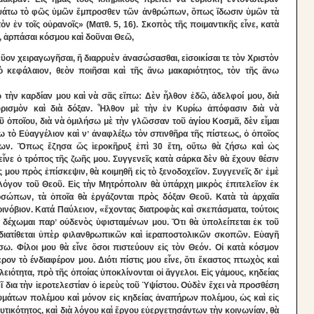
ψάτω τὸ φῶς ὑμῶν ἔμπροσθεν τῶν ἀνθρώπων, ὅπως ἴδωσιν ὑμῶν τὰ
 ἐν τοῖς οὐρανοῖς» (Ματθ. 5, 16). Σκοπὸς τῆς ποιμαντικῆς εἶνε, κατὰ
 ἁρπάσαι κόσμου καὶ δοῦναι Θεῶ,
νεῦον χειραγωγῆσαι, ἤ διαρρυὲν ἀνασώσασθαι, εἰσοικίσαι τε τὸν Χριστὸν
τὸ κεφάλαιον, θεὸν ποιῆσαι καὶ τῆς ἄνω μακαριότητος, τὸν τῆς ἄνω
ω τὴν καρδίαν μου καὶ νὰ σᾶς εἴπω: Δὲν ἦλθον ἐδῶ, ἀδελφοί μου, διὰ
αυρισμὸν καὶ διὰ δόξαν. Ἦλθον μὲ τὴν ἐν Κυρίω ἀπόφασιν διὰ νὰ
ῦ ὁποῖου, διὰ νὰ ὁμιλήσω μὲ τὴν γλῶσσαν τοῦ ἁγίου Κοσμᾶ, δὲν εἶμαι
ω τὸ Εὐαγγέλιον καὶ νʼ ἀναφλέξω τὸν σπινθῆρα τῆς πίστεως, ὁ ὁποῖος
ων. Ὅπως ἔζησα ὥς ἱεροκῆρυξ ἐπὶ 30 ἔτη, οὕτω θὰ ζήσω καὶ ὠς
εἶνε ὁ τρόπος τῆς ζωῆς μου. Συγγενεῖς κατὰ σάρκα δὲν θὰ ἔχουν θέσιν
μου πρὸς ἐπίσκεψιν, θὰ κοιμηθῆ εἰς τὸ ξενοδοχεῖον. Συγγενεῖς διʼ ἐμὲ
 λόγον τοῦ Θεοῦ. Εἰς τὴν Μητρόπολιν θὰ ὑπάρχη μικρὸς ἐπιτελεῖον ἐκ
σώπων, τὰ ὁποῖα θὰ ἐργάζονται πρὸς δόξαν Θεοῦ. Κατὰ τὰ ἀρχαῖα
ινόβιον. Κατά Παύλειον, «ἔχοντας διατροφὰς καὶ σκεπάσματα, τούτοις
ὰ δέχωμαι παρʼ οὐδενὸς ὑφισταμένων μου. Ὅτι θὰ ὑπολείπεται ἐκ τοῦ
ὰ διατίθεται ὑπὲρ φιλανθρωπικῶν καὶ ἱεραποστολικῶν σκοπῶν. Εὐαγῆ
σω. Φίλοι μου θὰ εἶνε ὅσοι πιστεύουν εἰς τὸν Θεόν. Οἱ κατὰ κόσμον
ρον τὸ ένδιαφέρον μου. Διότι πίστις μου εἶνε, ὅτι ἕκαστος πτωχὸς καὶ
λειότητα, πρὸ τῆς ὁποίας ὑποκλίνονται οἱ ἄγγελοι. Εἰς γἀμους, κηδείας
 δια τὴν ἱεροτελεστίαν ὁ ἱερεὺς τοῦ Ὑψίστου. Οὐδὲν ἔχει νὰ προσθέση
υμάτων πολέμου καὶ μόνον εἰς κηδείας ἀναπήρων πολέμου, ὡς καὶ εἰς
ικότητος, καὶ διὰ λόγου καὶ ἔργου εὐεργετησάντων τὴν κοινωνίαν, θὰ