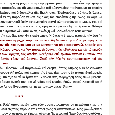
ανᾶς ἐν τῆ ἐφαρμογῆ τοῦ προγράμματός μου, τὸ ὁποῖον εἶνε πρόγραμμα
α ἀπορρέον ἐκ τῆς διδασκαλίας τοῦ Εὐαγγελίου, πρόγραμμα τὸ ὁποῖον
ατέρες καὶ διδάσκαλοι τῆς Ἐκκλησίας. Ἐπιθυμοῦμεν νὰ ἀποδείξωμεν,
αὶ ἐν τῆ παρούση γενεᾶ, εἰς ὅλας τὰς ἐκφάνσεις τῆς ζωῆς. Θέλομε νὰ
δύναμις Θεοῦ ἐστὶν εἰς σωτηρίαν παντὶ τῶ πιστεύοντι» (Ρωμ. 1, 16), καὶ
ἱκανὸν νὰ σώση τὀν κόσμον, εἰμη τὸ ὄνομα τοῦ Ἰησοῦ Χριστοῦ. Θέλομε
ι ὁ Χριστὸς δὲν ἀπέθανεν, ἀλλὰ ζῆ καὶ βασιλεύει εἰς τοῦς αἰῶνας.
υν τὴν καρδίαν μου. Θὰ ἐπιτύχωμεν; Ἡ ἀγωνία ἐπανέρχεται εἰς τὴν ψυχήν
ριακονταετῆ μέχρι τώρα περιπετειώδη διακονία μου δὲν μὲ ἄφησε νὰ
ιπον τῆς διακονίας μου θὰ μὲ βοηθήση νὰ μὴ καταισχυνθῶ. Σκοπός μου
Ὁ Κύριος γινώσκει. Ἄν παραστῆ ἀνάγκη, ὡς ἐδήλωσα καὶ εἰς τὸ μικρόν
 τῶν ἀρχῶν, τὰς ὁποίας διεκήρυξα ἐπὶ τριακονταετίαν ἐνώπιον τοῦ
 ἀρχὰς χάριν τοῦ θρόνου. Ζητῶ τὴν ἠθικὴν συμπαράστασιν καὶ τὰς
ἔργου.
τὸν Οὐρανόν, καὶ παρακαλῶ καὶ δέομαι, ὅπως Κύριος ὁ Θεὸς φυλάττη
 προσφιλῆ πόλιν καὶ κώμην τῆς ἐπαρχίας ταύτης ἐκ πάσης βαρβαρικῆς
, εὐλογῆ τὰ τίμια έργα τῶν χειρῶν σας, παρηγορῆ τοὺς τεθλιμμένους,
ρκόσμια ἀγαθά Του. «Ἡ δὲ χάρις τοῦ Κυρίου ἡμῶν Ἰησοῦ Χριστοῦ καὶ ἡ
τοῦ Ἀγίου Πνεύματος εἴη μετὰ πάντων ὑμῶν. Ἀμήν».
* * *
. Ἀλλʼ ὅπως εἴμεθα ὅλοι ἐδῶ συγκεντρωμένοι, νὰ μεταβῶμεν εἰς τὴν
ᾶται εἰς τους τάφους ἐπʼ έλπίδι ζωῆς ἐξ ἀναστάσεως. Μᾶς φωνάζουν οἱ
πνον οἱ ἀείμνηστοι ἡρωες, οἱ ὑπὲρ Πίστεως καὶ Πατρίδος ἀγωνισθέντες