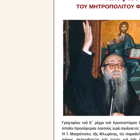
ΤΟΥ ΜΗΤΡΟΠΟΛΙΤΟΥ Φ
Γρηγορίου τοῦ Ε΄ μέχρι τοῦ Χρυσοστόμου Σ
ὁποῖοι προσέφεραν ἑαυτοὺς ἱερὰ σφάγια εἰς
Ἡ Ἱ. Μητρόπολις τῆς Φλωρίνης, τῶ παραδεί
φάρος, ἀκτινοβολῶν τοῖς ἐγγύς καὶ τοῖς