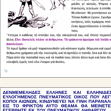
μιλᾶτε γι’ αὐτούς. Ψόφιοι
Καντιώτη, τελείωσε ἡ ὑπόθε
θὰ κάνουν· θὰ χτυπήσουν κ
Tέτοια διάθεσι ἔχουν. Σφοδ
κινήσεις, τοὺς ἱεράρχας πο
ἕναν ἀρχιεπίσκοπο ὁ ὁποῖο
τους.
Ὕστερα ὁ καθένας τὸ σπιτάκι του, τὴν οἰκογένειά του, καὶ τίποτε περισ
ἄλλα.
Εἶνε ἰδιοτελεῖς πλέον οἱ ἄνθρωποι. Τὰ τριάκοντα ἀργύρια τοῦ Ἰούδα 
βασιλεύουν.
Tὸ πρωΐ ἦρθαν νὰ μοῦ παραπονεθοῦν γιὰ κάποιον ἱερέα. Θύμωσα καὶ ὠργί
ἄνθρωποι χρήματα γιὰ τὴν ἐκκλησία, καὶ τὰ ἁρπάζει ὁ παπᾶς ὅλα καὶ δὲν ἀφ
Πέρα ἀπὸ τὴν παπαδιά τους καὶ τὰ παιδιά τους τίποτε ἄλλο ἱερὸ καὶ ὅσιο δὲ
εὐλαβεῖς ἱερεῖς ποὺ εἶνε ἕτοιμοι γιὰ θυσίες.
ΔΕΝΜΕΜΕΛΗΔΕΣ ΕΛΛΗΝΕΣ ΚΑΙ ΕΛΛΗΝΙΔΕΣ
ΕΥΛΟΓΗΜΕΝΟΣ ΠΝΕΥΜΑΤΙΚΟΣ ΟΙΚΟΣ ΠΟΥ ΛΕΓ
ΚΟΠΟΙ ΑΙΩΝΩΝ, ΚΙΝΔΥΝΕΥΕΙ ΝΑ ΓΙΝΗ ΠΑΡΑΝΑ
ΕΙΣ ΤΟ ΦΡΙΚΤΟΝ ΑΥΤΟ ΘΕΑΜΑ ΘΑ ΜΕΙΝΕΤΕ
ΕΓΕΡΘΗΤΕ ΕΚ ΤΟΥ ΠΝΕΥΜΑΤΙΚΟΥ ΛΗΘΑΡΓΟΥ… 