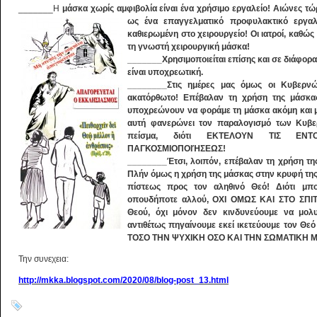
_______Η
μάσκα χωρίς αμφιβολία είναι ένα χρήσιμο εργαλείο! Αιώνες τώ
ως ένα επαγγελματικό προφυλακτικό εργα
καθιερωμένη στο χειρουργείο! Οι ιατροί, καθώς
τη γνωστή χειρουργική μάσκα!
_______Χρησιμοποιείται επίσης και σε διάφορ
είναι υποχρεωτική.
________Στις ημέρες μας όμως οι Κυβερ
ακατόρθωτο! Επέβαλαν τη χρήση της μάσκας
υποχρεώνουν να φοράμε τη μάσκα ακόμη και μ
αυτή φανερώνει τον παραλογισμό των Κυβερ
πείσμα, διότι ΕΚΤΕΛΟΥΝ ΤΙΣ Ε
ΠΑΓΚΟΣΜΙΟΠΟΙΉΣΕΩΣ!
________Έτσι, λοιπόν, επέβαλαν τη χρήση τη
Πλήν όμως η χρήση της μάσκας στην κρυφή της
πίστεως προς τον αληθινό Θεό! Διότι μπ
οπουδήποτε αλλού, ΟΧΙ ΟΜΩΣ ΚΑΙ ΣΤΟ ΣΠΙΤΙ
Θεού, όχι μόνον δεν κινδυνεύουμε να μολυ
αντιθέτως πηγαίνουμε εκεί ικετεύουμε τον Θ
ΤΟΣΟ ΤΗΝ ΨΥΧΙΚΗ ΟΣΟ ΚΑΙ ΤΗΝ ΣΩΜΑΤΙΚΗ 
Την συνεχεια:
http://mkka.blogspot.com/2020/08/blog-post_13.html