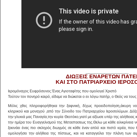
______________
ΔΙΩΞΕΙΣ ΕΝΑΡΕΤΩΝ ΠΑΤ
ΚΑΙ ΣΤΟ ΠΑΤΡΙΑΡΧΕΙΟ ΙΕΡΟ
Ιερομόναχος Ευφρόσυνος:Ένας Αγιοταφίτης που ομολογεί Χριστό
Τούτον τον πονηρό καιρό, είδαμε να διώκεται ο εν λόγω πατήρ, ο Θεός να τους 
Μόλις χθες πληροφορήθηκα την ξαφνική, δίχως προειδοποίηση,άκυρη νο
κληρικού και μοναχού ,από την Σύνοδο του Πατριαρχείου Ιεροσολύμων. Δόξα
την γλυκιά μας Παναγία,την κυρία Θεοτόκο,γιατί με αξίωσε υπέρ της αλήθειας 
την ημέρα του Ευαγγελισμού της Μεταστασεως της.Θελω με κάθε ειλικρίνεια
ξεκινάει ένας πιο σκληρός διωγμός σε κάθε έναν απλό και πιστό ιερέα, που
ομολογήσει την αλήθεια της πίστεως, και να καταγγείλει την πλάνη των αι