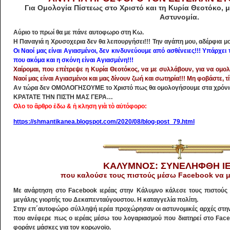
Για Ομολογία Πίστεως στο Χριστό και τη Κυρία Θεοτόκο,
Αστυνομία.
Αύριο το πρωί θα με πάνε αυτοφωρο στη Κω.
Η Παναγιά η Χρυσοχερια δεν θ
α λειτουργήσει!!! Την αγάπη μου, αδέρφια μ
Οι Ναοί μας είναι Αγιασμένοι, δεν κινδυνεύουμε από ασθένειες!!! Υπάρχει
που ακόμα και η σκόνη είναι Αγιασμένη!!!
Χαίρομαι, που επέτρεψε η Κυρία Θεοτόκος, να με συλλάβουν, για να ομολ
Ναοί μας είναι Αγιασμένοι και μας δίνουν ζωή και σωτηρία!!! Μη φοβάστε, τ
Αν τώρα δεν ΟΜΟΛΟΓΗΣΟΥΜΕ το Χριστό πως θα ομολογήσουμε στα χρόνια 
ΚΡΑΤΑΤΕ ΤΗΝ ΠΙΣΤΗ ΜΑΣ ΓΕΡΑ…
Ολο το ἄρθρο ἐδω & ἡ κληση γιὰ τὸ αὐτόφορο:
https://shmantikanea.blogspot.com/2020/08/blog-post_79.html
ΚΑΛΥΜΝΟΣ: ΣΥΝΕΛΗΦΘΗ Ι
που καλούσε τους πιστούς μέσω Facebook να 
Με ανάρτηση στο Facebook ιερέας στην Κάλυμνο κάλεσε τους πιστούς
μεγάλης γιορτής του Δεκαπενταύγουστου. Η καταγγελία πολίτη.
Στην επ΄αυτοφώρο σύλληψή ιερέα προχώρησαν οι αστυνομικές αρχές στην
που ανέφερε πως ο ιερέας μέσω του λογαριασμού που διατηρεί στο Face
φοράνε μάσκες για τον κορωνοϊο.