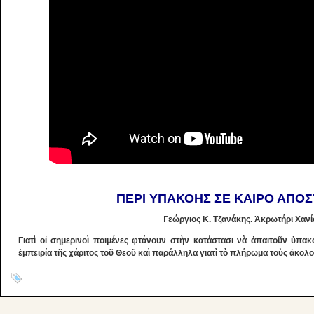
_____________________________
ΠΕΡΙ ΥΠΑΚΟΗΣ ΣΕ ΚΑΙΡΟ ΑΠΟΣ
Γ
εώργιος Κ. Τζανάκης. Ἀκρωτήρι Χαν
Γιατὶ οἱ σημερινοὶ ποιμένες φτάνουν στὴν κατάστασι νὰ ἀπαιτοῦν ὑπακ
ἐμπειρία τῆς χάριτος τοῦ Θεοῦ καὶ παράλληλα γιατὶ τὸ πλήρωμα τοὺς ἀκολ