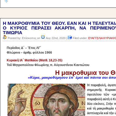
Η ΜΑΚΡΟΘΥΜΙΑ ΤΟΥ ΘΕΟΥ. ΕΑΝ ΚΑΙ Η ΤΕΛΕΥΤΑΙ
Ο ΚΥΡΙΟΣ ΠΕΡΑΣΕΙ ΑΚΑΡΠΗ, ΝΑ ΠΕΡΙΜΕΝΟ
ΤΙΜΩΡΙΑ
Posted by: Επίσκοπος on
Αυγ 22nd, 2020 |
Filed under:
ΕΥΑΓΓΕΛΙΑ ΚΥΡΙΑΚΗ
Περίοδος Δ΄ – Ἔτος ΛΓ΄
Φλώρινα – ἀριθμ. φύλλου 1966
Κυριακὴ ΙΑ΄ Ματθαίου (Ματθ. 18,23-35)
Τοῦ Μητροπολίτου Φλωρίνης π. Αὐγουστίνου Καντιώτου
Η μακροθυμια του Θ
«Κύριε, μακροθύμησον ἐπ᾿ ἐμοὶ καὶ πάντα σοι ἀπ
Ἡ παραβολή, ἀγαπητ
σημερινῆς Κυρια
ὀφειλέτου τῶν «μ
παραβολὴ αὐτὴ ὁ Κύ
δύο εἰκόνες. Στὴν 
καὶ τὴ μακροθυμία
ἀσπλαχνία καὶ τὴν 