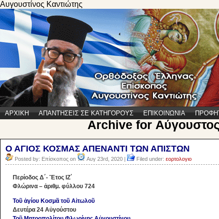
Αυγουστίνος Καντιώτης
ΑΡΧΙΚΗ
ΑΠΑΝΤΗΣΕΙΣ ΣΕ ΚΑΤΗΓΟΡΟΥΣ
ΕΠΙΚΟΙΝΩΝΙΑ
ΠΡΟΦΗ
Archive for Αύγουστος
Ο ΑΓΙΟΣ ΚΟΣΜΑΣ ΑΠΕΝΑΝΤΙ ΤΩΝ ΑΠΙΣΤΩΝ
Posted by: Επίσκοπος on
Αυγ 23rd, 2020 |
Filed under:
εορτολογιο
Περίοδος Δ΄- Ἔτος ΙΖ΄
Φλώρινα – ἀριθμ. φύλλου 724
Τοῦ ἁγίου Κοσμᾶ τοῦ Αἰτωλοῦ
Δευτέρα 24 Αὐγούστου
Τοῦ Μητροπολίτου Φλωρίνης Αὐγουστίνου