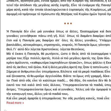
ΣΗΜΕΡΑ, ἀγαπητοί μου, ἐννέα ἡμέρες ἀπὸ τὴν Κοίμησι τῆς Θεοτόκου, ἡ Ἐκ
τελεῖ τὴν ἀ­πόδοσι τῆς μεγάλης αὐτῆς ἑορτῆς. Εἶνε τὰ ἐνιάμερα τῆς Παναγί
μέρα αὐτή, κατὰ τὴν ὁποία ὁλοκληρώνεται ὁ ἑορτασμὸς τῆς Κοιμήσεως, μᾶς
ἀ­φορμὴ νὰ τιμήσουμε τὸ πρόσωπο τῆς Μητέρας τοῦ Κυρίου ἡμῶν Ἰησοῦ Χρ
* * *
Ἡ Παναγία δὲν εἶνε μιὰ γυναίκα ὅπως οἱ ἄλλες. Ἑκατομμύ­ρια καὶ δισ
γυναῖκες γεννήθηκαν πάνω στὴ γῆ. Ἀλλ᾽ ὅπως τὸ διαμάντι διαφέρει ἀπὸ 
ἔτσι καὶ ἡ Παναγία μας διαφέρει ἀπ᾽ ὅλες τὶς ἄλλες γυ­ναῖκες. Ὑπάρχ
βασιλιᾶδες, αὐτοκράτορες, στρατη­γούς, σο­φούς. Ἡ Παναγία ὅμως γέννησε
Θεό. Γι᾽ αὐτὸ δὲν λέγεται Χριστοτόκος· λέγεται Θεοτόκος.
Μὰ τί ἔκανε ἡ Παναγία, θὰ ρωτήσετε, ὥστε ὁ Θεὸς ἀ­πὸ τὰ ἑκατομμύρια τ
μητέρα του; Εἶχε πολλὲς ἀρετές. Ἀλλὰ οἱ πιὸ μεγάλες ἀ­­ρετές της ἦταν δύο.
κρίνο ἀμόλυν­το, «καθαρω­τέρα λαμπηδό­νων ἡλιακῶν», ὅπως ψάλλει ἡ Ἐκκλ
ἀπὸ τὶς ἀκτῖνες τοῦ ἡλίου. Καὶ ἡ ἄλλη μεγάλη ἀρετή της ἦταν ἡ ταπείνωσις· 
Σήμερα οἱ ἄνθρωποι εἶνε ὑπερήφανοι. Βλέ­πετε καὶ τὰ μικρὰ παιδάκια; Εἶ
καὶ ξένοιαστα, τὰ θεωροῦμε ἀγγελούδια. Βάλτε τα ὅμως στὴ γραμμή, δέκα – 
τα· Ποιό ἀπὸ σᾶς εἶνε τὸ καλύτερο παιδί;… Θὰ δῆτε, ὅτι κανένα δὲν θὰ δ
ἑαυτό του πιὸ καλὸ ἀπὸ τοὺς ἄλλους. Ὑπερηφανεύον­ται τὰ παιδιά, ὑπερη
ἄντρες. Ὑπερηφανεύονται ὅμως καὶ οἱ γυναῖκες. Ἄλλες γιὰ τὴν ὀμορφιά το
τὴν καταγωγή τους, ἄλλες γιὰ τὰ παιδιά τους.
Καὶ εἶνε μικρὴ ἁμαρτία ἡ ὑπερηφάνεια; Ἂν σᾶς ρωτήσῃ κανείς, ποιά εἶνε ἡ
Read more »