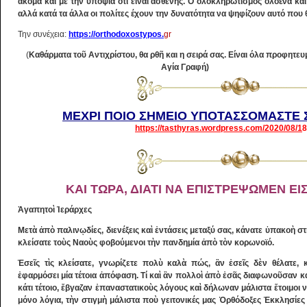
ακόμα και με την υποψία ότι είναι ασθενής. Ο ολοκληρωτισμός ολοένα και
αλλά κατά τα άλλα οι πολίτες έχουν την δυνατότητα να ψηφίζουν αυτό που
Την συνέχεια:
https://orthodoxostypos.
gr
/%cf%80%ce%bf%c%b5-%cf%83%c
(
Καθάρματα τοῦ Αντιχρίστου, θα ρθῆ και η σειρά σας. Είναι όλα προφητε
Αγία Γραφή)
ΜΕΧΡΙ ΠΟΙΟ ΣΗΜΕΙΟ ΥΠΟΤΑΣΣΟΜΑΣΤΕ 
https://tasthyras.wordpress.com/2020/08/1
8
%cf%83%cf%84%ce%bf/#more-18685
ΚΑΙ ΤΩΡΑ, ΔΙΑΤΙ ΝΑ ΕΠΙΣΤΡΕΨΩΜΕΝ ΕΙ
Ἀγαπητοὶ Ἱεράρχες
Μετὰ ἀπὸ παλινῳδίες, διενέξεις καὶ ἐντάσεις μεταξύ σας, κάνατε ὑπακοὴ στὴν
κλείσατε τοὺς Ναοὺς φοβούμενοι τὴν πανδημία ἀπὸ τὸν κορωνοϊό.
Ἐσεῖς τὶς κλείσατε, γνωρίζετε πολὺ καλὰ πώς, ἂν ἐσεῖς δὲν θέλατε,
ἐφαρμόσει μία τέτοια ἀπόφαση. Τί καὶ ἂν πολλοὶ ἀπὸ ἐσᾶς διαφωνοῦσαν κ
κάτι τέτοιο, ἔβγαζαν ἐπαναστατικοὺς λόγους καὶ δήλωναν μάλιστα ἕτοιμοι 
μόνο λόγια, τὴν στιγμὴ μάλιστα ποὺ γειτονικές μας Ὀρθόδοξες Ἐκκλησίες