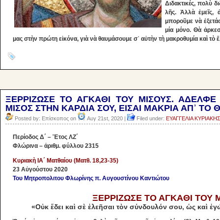
Διδακτι­κές, πολὺ δι
λῆς. Ἀλλὰ ἐμεῖς, 
μποροῦμε νὰ ἐξ­ετά
μία μόνο. Θὰ ἀρ­κε
μας στὴν πρώτη εἰκόνα, γιὰ νὰ θαυμάσουμε σ᾽ αὐτὴν τὴ μακροθυμία καὶ τὸ ἔ
ΞΕΡΡΙΖΩΣΕ ΤΟ ΑΓΚΑΘΙ ΤΟΥ ΜIΣΟΥΣ. ΑΔΕΛΦΕ
ΜΙΣΟΣ ΣΤΗΝ ΚΑΡΔΙΑ ΣΟΥ, ΕΙΣΑΙ ΜΑΚΡΙΑ ΑΠ᾽ ΤΟ 
Posted by: Επίσκοπος on
Αυγ 21st, 2020 |
Filed under:
ΕΥΑΓΓΕΛΙΑ ΚΥΡΙΑΚΗ
Περίοδος Δ΄ – Ἔτος ΛΖ΄
Φλώρινα – ἀριθμ. φύλλου 2315
Κυριακὴ ΙΑ΄ Ματθαίου (Ματθ. 18,23-35)
23 Αὐγούστου 2020
Του Μητροπολιτου Φλωρίνης π. Αυγουστίνου Καντιώτου
ΞΕΡΡΙΖΩΣΕ ΤΟ ΑΓΚΑΘΙ ΤΟΥ 
«Οὐκ ἔδει καὶ σὲ ἐλεῆσαι τὸν σύνδουλόν σου, ὡς καὶ ἐγ