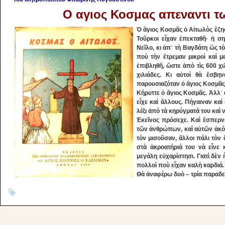
Ο αγιος Κοσμας απεναντι τ
Ὁ ἅγιος Κοσμᾶς ὁ Αἰτωλὸς ἔζη
Τοῦρκοι εἶχαν ἐπεκταθῆ· ἡ ση
Νεῖλο, κι ἀπ᾿ τὴ Βαγδάτη ὣς τ
ποὺ τὴν ἔτρεμαν μικροὶ καὶ μ
ἐπιβληθῆ, ὥστε ἀπὸ τὶς 600 χι
χιλιάδες. Κι αὐτοὶ θὰ ἔσβην
παρουσιαζόταν ὁ ἅγιος Κοσμᾶς
Κήρυττε ὁ ἅγιος Κοσμᾶς. Ἀλλ᾿ 
εἶχε καὶ ἄλ­λους. Πήγαιναν κα
λέξι ἀπὸ τὰ κηρύγματά του καὶ
Ἐκεῖνος πρόσεχε. Καὶ ἔσπερνε
τῶν ἀνθρώπων, καὶ αὐ­τῶν ἀκό
τὸν μισοῦσαν, ἄλλοι πάλι τὸν
στὰ ἀ­κρο­ατήριά του νὰ εἶνε
μεγάλη εὐχαρίστησι. Γιατὶ δὲν 
πολλοὶ ποὺ εἶχαν καλὴ καρδιά.
Θὰ ἀναφέρω δυὸ – τρία παραδε