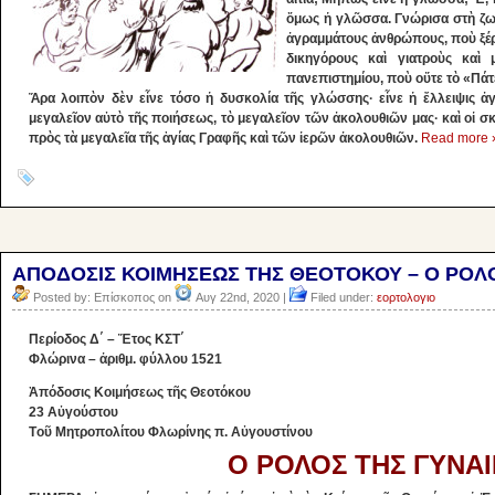
ὅμως ἡ γλῶσσα. Γνώρισα στὴ ζω
ἀγραμμάτους ἀνθρώπους, ποὺ ξέρ
δικηγόρους καὶ γιατροὺς καὶ 
πανεπιστημίου, ποὺ οὔτε τὸ «Πά
Ἄρα λοιπὸν δὲν εἶνε τόσο ἡ δυσκολία τῆς γλώσσης· εἶνε ἡ ἔλλειψις ἀ
μεγαλεῖον αὐτὸ τῆς ποιήσεως, τὸ μεγαλεῖον τῶν ἀκολουθιῶν μας· καὶ οἱ σκέ
πρὸς τὰ μεγαλεῖα τῆς ἁγίας Γραφῆς καὶ τῶν ἱερῶν ἀκολουθιῶν.
Read more 
ΑΠΟΔΟΣΙΣ ΚΟΙΜΗΣΕΩΣ ΤΗΣ ΘΕΟΤΟΚΟΥ – Ο ΡΟΛ
Posted by: Επίσκοπος on
Αυγ 22nd, 2020 |
Filed under:
εορτολογιο
Περίοδος Δ΄ – Ἔτος ΚΣΤ΄
Φλώρινα – ἀριθμ. φύλλου 1521
Ἀπόδοσις Κοιμήσεως τῆς Θεοτόκου
23 Αὐγούστου
Tοῦ Μητροπολίτου Φλωρίνης π. Αὐγουστίνου
Ο ΡΟΛΟΣ ΤΗΣ ΓΥΝΑ