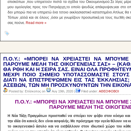
επισκόπων ,που υπηρετούν πιστά τα σχέδια του Οικουμενισμού.Σε λίγες μέρε
μου ομολογίας προς τον Πατριάρχη,το οποίο ψευδώς απέκρυψαν,και στο οπ
δεν μπορώ πια να υπηρετώ ένα τετοιο εκκλησιαστικό κατεστημένο.Απλως θα
Τόπων ,αλλά και σε όλους ,όσοι με γνωρίζουν προσωπικά,να τους πω:Μη σκανδα
σας πούνε.
Read more »
Π.Ο.Υ.: «ΜΠΟΡΕΙ ΝΑ ΧΡΕΙΑΣΤΕΙ ΝΑ ΜΠΟΥΜΕ
ΠΑΡΟΥΜΕ ΜΕΛΗ ΤΗΣ ΟΙΚΟΓΕΝΕΙΑΣ ΣΑΣ» – (ΚΑΘ
ΘΑ ΡΘΗ ΚΑΙ Η ΣΕΙΡΑ ΣΑΣ. ΕΙΝΑΙ ΟΛΑ ΠΡΟΦΗΤΕΥ
ΜΕΧΡΙ ΠΟΙΟ ΣΗΜΕΙΟ ΥΠΟΤΑΣΣΟΜΑΣΤΕ ΣΤΟΥΣ 
ΔΙΑΤΙ ΝΑ ΕΠΙΣΤΡΕΨΩΜΕΝ ΕΙΣ ΤΑΣ ἘΚΚΛΗΣΙΑΣ;
ΑΣΕΒΩΝ, ΤΩΝ ΜΗ ΠΡΟΣΚΥΝΟΥΝΤΩΝ ΤΗΝ ΕΙΚΟΝΑ
Posted by: Επίσκοπος on
Αυγ 19th, 2020 |
Filed under:
ΑΘΕΟΦΟΒΟΙ
Π.Ο.Υ.: «ΜΠΟΡΕΙ ΝΑ ΧΡΕΙΑΣΤΕΙ ΝΑ ΜΠΟΥΜΕ 
ΠΑΡΟΥΜΕ ΜΕΛΗ ΤΗΣ ΟΙΚΟΓΕΝΕ
Η Νέα Τάξη Πραγμάτων προσπαθεί να σπείρει τον φόβο στον κόσμο και
την ιδέα ότι κανείς δεν είναι ασφαλής. Με πρόσχημα την υγεία θέλουν να 
το οικογενειακό άσυλο και να εισβάλλουν στον ιδιωτικό χώρο του κά