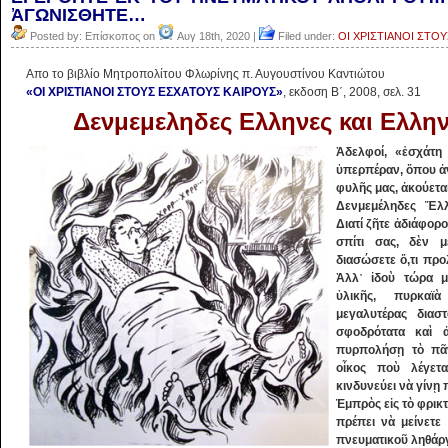
ἈΓΩΝΙΣΘΗΤΕ…
Posted by: Επίσκοπος on
Αυγ 18th, 2020 |
Filed under:
ΟΙ ΧΡΙΣΤΙΑΝΟΙ ΣΤΟ
Aπο το βιβλίο Μητροπολίτου Φλωρίνης π. Αυγουστίνου Καντιώτου
«ΟΙ ΧΡΙΣΤΙΑΝΟΙ ΣΤΟΥΣ ΕΣΧΑΤΟΥΣ ΚΑΙΡΟΥΣ»
, εκδοση Β΄, 2008, σελ. 31
Δενμεμεληδες Ελληνες και Ελλην
Ἀδελφοί, «ἐσχάτη
ὑπερπέραν, ὅπου ἀν
φυλῆς μας, ἀκούετα
Δενμεμέληδες Ἕλλ
Διατί ζῆτε ἀδιάφορο
σπίτι σας, δὲν μ
διασώσετε ὅ,τι προ
Ἀλλ᾿ ἰδοὺ τώρα μ
ὑλικῆς, πυρκαϊ
μεγαλυτέρας διαστ
σφοδρότατα καὶ ἀ
πυρπολήσῃ τὸ πᾶν
οἶκος ποὺ λέγετ
κινδυνεύει νὰ γίνῃ
Ἐμπρὸς εἰς τὸ φρικτ
πρέπει νὰ μείνετε
πνευματικοῦ ληθάργ