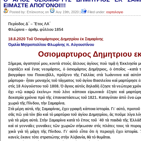
ΕΙΜΑΣΤΕ ΑΠΟΓΟΝΟΙ!!!
Posted by: Επίσκοπος on
Αυγ 19th, 2020 |
Filed under:
εορτολογιο
Περίοδος Δ΄ – Ἔτος ΛΑ΄
Φλώρινα – ἀριθμ. φύλλου 1854
18.8.2020 Tοῦ Ὁσιομάρτυρος Δημητρίου ἐκ Σαμαρίνης
Ὁμιλία Μητροπολίτου Φλωρίνης π. Αὐγουστίνου
Οσιομαρτυρος Δημητριου εκ
Σήμερα, ἀγαπητοί μου, κοντὰ στοὺς ἄλ­λους ἁγίους ποὺ τιμᾷ ἡ Ἐκκλησία μ
ἑ­ορτάζει καὶ ἕνας νεομάρτυς, ὁ ὁσιο­μάρ­τυς Δη­μήτριος, ὁ ὁποῖος –κατὰ 
βιογράφο του Που­κεβίλλ, πρόξενο τῆς Γαλλίας στὰ Ἰωάν­νινα καὶ αὐτό
μάρτυρα– ἦταν μοναχὸς τοῦ τά­γματος τοῦ ἁγίου Βασιλείου καὶ μαρτύρη­σε ἐ
στὶς 18 Αὐγούστου τοῦ 1808. Ὁ ἅ­γιος αὐ­τὸς δηλαδὴ ἔζησε τὰ νεώτερα χρόν
ὄχι «τῷ καιρῷ ἐκείνῳ» ποὺ λένε κάποιοι εἰρωνικά· ἔζησε καὶ μαρτύρ
δεκατρία χρόνια πρὸ τῆς ἐπαναστάσεως τοῦ 1821. Καταγόταν ἀπὸ ἕνα ὡ­ρ
χωριὸ τῆς Πίνδου, τὴν Σαμαρίνα.
Στὰ μέρη αὐτά, τῆς Σαμαρίνας, ἔχει γραφῆ κάποια ἱστορία. Γι᾽ αὐτό, προτοῦ
σᾶς πῶ γιὰ τὸν βίο καὶ τὸ μαρτύριο τοῦ ἁγίου Δημητρίου, ἂς ποῦμε λίγα λό
γιὰ τὰ μέρη αὐτά. Στὴν Σαμαρίνα κατὰ τὸ ἔπος τοῦ ᾽40 τὰ παιδιὰ τῆς Ἑλλά
καὶ οἱ γενναῖες γυναῖκες τῶν χωριῶν σήκωσαν στὶς πλάτες τους τὰ πυρο
χικὰ γιὰ τὴ μάχη τῆς Πίνδου. Γι᾽ αὐτὸ εἶπα ὅτι ἡ περι­ο­χὴ ἔχει ἱστορία.
κανεὶς ἔ­κανε τότε στρατιώτης στὴν Ἀλβανία, θὰ τὸ θυμᾶται.