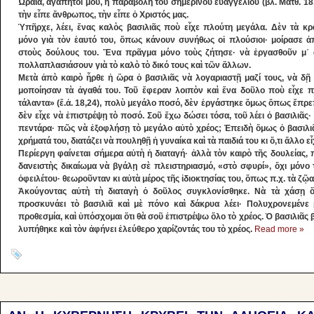
Ὡραία, ἀγαπητοί μου, ἡ παραβολὴ τοῦ ση­μερινοῦ εὐαγγελίου (βλ. Ματθ. 18
τὴν εἶπε ἄνθρωπος, τὴν εἶπε ὁ Χριστός μας.
Ὑπῆρχε, λέει, ἕνας καλὸς βασιλιᾶς ποὺ εἶ­χε πλού­τη μεγάλα. Δὲν τὰ κ
μόνο γιὰ τὸν ἑαυτό του, ὅπως κάνουν συνήθως οἱ πλού­σιοι· μοίρασε ἀ
στοὺς δούλους του. Ἕνα πρᾶγμα μόνο τοὺς ζήτησε· νὰ ἐργασθοῦν μ᾽ 
πολλαπλασιάσουν γιὰ τὸ καλὸ τὸ δικό τους καὶ τῶν ἄλλων.
Μετὰ ἀπὸ καιρὸ ἦρθε ἡ ὥρα ὁ βασιλιᾶς νὰ λογαριαστῇ μαζί τους, νὰ δῇ
μοποίησαν τὰ ἀγαθά του. Τοῦ ἔφεραν λοιπὸν καὶ ἕ­να δοῦλο ποὺ εἶχε π
τάλαντα» (ἔ.ἀ. 18,24), πολὺ μεγάλο ποσό, δὲν ἐργάστηκε ὅμως ὅπως ἔπρε
δὲν εἶχε νὰ ἐπιστρέ­ψῃ τὸ ποσό. Σοῦ ἔχω δώσει τόσα, τοῦ λέει ὁ βασιλιᾶς· 
πεντάρα· πῶς νὰ ἐξοφλήσῃ τὸ μεγάλο αὐ­τὸ χρέος; Ἐπειδὴ ὅμως ὁ βασιλ
χρήματά του, διατάζει νὰ πουληθῇ ἡ γυναίκα καὶ τὰ παιδιά του κι ὅ,τι ἄλλο ε
Περί­εργη φαίνεται σήμερα αὐτὴ ἡ διαταγή· ἀλλὰ τὸν καιρὸ τῆς δουλείας, 
δανειστὴς δικαίω­μα νὰ βγάλῃ σὲ πλειστηριασμό, «στὸ σφυρί», ὄχι μό­νο 
ὀφειλέτου· θεωροῦνταν κι αὐτὰ μέρος τῆς ἰ­διοκτησίας του, ὅπως π.χ. τὰ ζῷα
Ἀκούγοντας αὐτὴ τὴ διαταγὴ ὁ δοῦλος συγ­κλονίσθηκε. Νὰ τὰ χάσῃ ὅλ
προσκυνάει τὸ βασιλιᾶ καὶ μὲ πόνο καὶ δάκρυα λέει· Πολυχρονεμένε
προθεσμία, καὶ ὑπόσχομαι ὅτι θὰ σοῦ ἐπιστρέψω ὅλο τὸ χρέος. Ὁ βασιλιᾶς β
λυπήθηκε καὶ τὸν ἀφήνει ἐ­λεύθερο χαρίζοντάς του τὸ χρέος.
Read more »