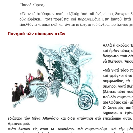
Εἶπεν ὁ Κύριος·
«Ὅταν τὸ ἀκάθαρτον πνεῦμα ἐξέλθῃ ἀπὸ τοῦ ἀνθρώπου, διέρχεται δ
οὐχ εὑρίσκει… τότε πορεύεται καὶ παραλαμβάνει μεθ’ ἑαυτοῦ ἑπτὰ
εἰσελθόντα κατοικεῖ ἐκεῖ· καὶ γίνεται τὰ ἔσχατα τοῦ ἀνθρώπου ἐκείνου 
Πονηριὰ τῶν οἰκουμενιστῶν
Ἀλλὰ τί ἀκούω; Ἕ
καὶ ἦρθαν αὐτὲς ο
ἄνθρωποι ποὺ δὲν
νὰ βλέπουν. Ἄκουσ
–Mὰ γιατί τόσο π
καὶ φράγκοι ἀπὸ
συμφωνᾶνε, τὰ 
σκληροί, γιατί β
βλέπετε αὐτὰ πο
ποὺ δὲν συμφωνοῦ
ἀδελφότης καὶ «μί
Ὁ λογισμὸς αὐτό
δημοσίᾳ– κ᾽ ἐμέ
ἐδιάβαζα τὸν Μέγα Ἀθανάσιο καὶ δίδει ἀπάντησι στὸ ἐπιχείρημα αὐτό
Ἀρειανισμοῦ.
Διότι ἔλεγαν εἰς στὸν M. Ἀθανάσιο· Mὰ συμφωνοῦμε· καὶ τὴν βάπ