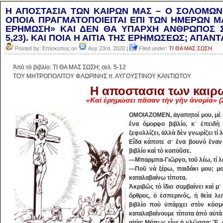
Η ΑΠΟΣΤΑΣΙΑ ΤΩΝ ΚΑΙΡΩΝ ΜΑΣ – Ο ΣΟΛΟΜΩΝ 
ΟΠΟΙΑ ΠΡΑΓΜΑΤΟΠΟΙΕΙΤΑΙ ΕΠΙ ΤΩΝ ΗΜΕΡΩΝ ΜΑΣ
ΕΡΗΜΩΣΗ» ΚΑΙ ΔΕΝ ΘΑ ΥΠΑΡΧΗ ΑΝΘΡΩΠΟΣ ΣΤ
5,23). ΚΑΙ ΠΟΙΑ Η ΑΙΤΙΑ ΤΗΣ ΕΡΗΜΩΣΕΩΣ; ΑΠΑΝ
Posted by: Επίσκοπος on
Αυγ 23rd, 2020 |
Filed under:
ΤΙ ΘΑ ΜΑΣ ΣΩΣΗ
Ἀπὸ τὸ βιβλίο: ΤΙ ΘΑ ΜΑΣ ΣΩΣΗ; σελ. 5-12
ΤΟΥ ΜΗΤΡΟΠΟΛΙΤΟΥ ΦΛΩΡΙΝΗΣ π. ΑΥΓΟΥΣΤΙΝΟΥ ΚΑΝΤΙΩΤΟΥ
Η αποστασια των καιρ
«Καὶ ἐρημώσει πᾶσαν τὴν γῆν ἀνομία» (Σ
ΟΜΟΙΑΖΟΜΕΝ, ἀγαπητοί μου, μὲ ἕ
ἕνα ὄμορφο βιβλίο, κ᾿ ἐπειδὴ 
ξεφυλλίζει, ἀλλὰ δὲν γνωρίζει τί λ
Εἶδα κάποτε σ᾿ ἕνα βουνὸ ἕναν
βιβλίο καὶ τὸ κοιτοῦσε.
―Μπαρμπα-Γιῶργο, τοῦ λέω, τί λέε
―Ποῦ νὰ ξέρω, παιδάκι μου; μο
καταλαβαίνω τίποτα.
Ἀκριβῶς τὸ ἴδιο συμβαίνει καὶ μ᾿
ὄρθρος, ὁ ἑσπερινός, ἡ θεία λει
βιβλίο ποὺ ὑπάρχει στὸν κόσμ
καταλαβαίνουμε τίποτα ἀπὸ αὐτὰ 
αἰτία; Μήπως εἶνε ἡ γλῶσσα; Ἔ, κ