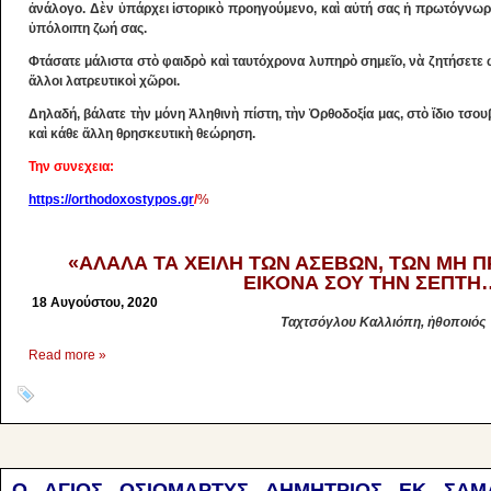
ἀνάλογο. Δὲν ὑπάρχει ἱστορικὸ προηγούμενο, καὶ αὐτή σας ἡ πρωτόγνωρ
ὑπόλοιπη ζωή σας.
Φτάσατε μάλιστα στὸ φαιδρὸ καὶ ταυτόχρονα λυπηρὸ σημεῖο, νὰ ζητήσετε 
ἄλλοι λατρευτικοὶ χῶροι.
Δηλαδή, βάλατε τὴν μόνη Ἀληθινὴ πίστη, τὴν Ὀρθοδοξία μας, στὸ ἴδιο τσουβ
καὶ κάθε ἄλλη θρησκευτικὴ θεώρηση.
Την συνεχεια:
https://orthodoxostypos.gr
/
%
ce%ba%ce%b1%e1%bd%b6-%cf%84%cf%8e
%ce%b4%ce%b9%ce%b1%cf%84%ce%af-%ce%bd%b5%ce%bd-%ce%b5%
«ΑΛΑΛΑ ΤΑ ΧΕΙΛΗ ΤΩΝ ΑΣΕΒΩΝ, ΤΩΝ ΜΗ
ΕΙΚΟΝΑ ΣΟΥ ΤΗΝ ΣΕΠΤΗ…
18 Αυγούστου, 2020
Ταχτσόγλου Καλλιόπη, ἠθοποιός
Read more »
Ο ΑΓΙΟΣ ΟΣΙΟΜΑΡΤΥΣ ΔΗΜΗΤΡΙΟΣ ΕΚ ΣΑΜΑ