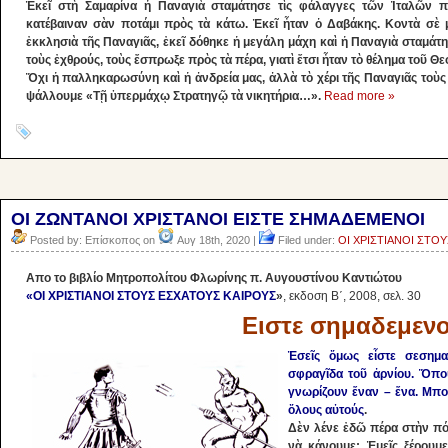
Ἐκεῖ στὴ Σαμαρίνα ἡ Παναγιὰ σταμάτησε τὶς φάλαγγες τῶν Ἰταλῶν 
κατέβαιναν σὰν ποτάμι πρὸς τὰ κάτω. Ἐκεῖ ἦταν ὁ Δαβάκης. Κοντὰ σὲ 
ἐκκλησιὰ τῆς Παναγιᾶς, ἐκεῖ δόθηκε ἡ μεγάλη μάχη καὶ ἡ Παναγιὰ σταμάτ
τοὺς ἐ­χθρούς, τοὺς ἔσπρωξε πρὸς τὰ πέρα, γιατὶ ἔτσι ἦταν τὸ θέλημα τοῦ Θε
Ὄχι ἡ παλληκαρωσύνη καὶ ἡ ἀνδρεία μας, ἀλλὰ τὸ χέρι τῆς Παναγιᾶς τοὺς σ
ψάλλουμε «Τῇ ὑπερμά­χῳ Στρατηγῷ τὰ νικητήρια…».
Read more »
ΟΙ ΖΩΝΤΑΝΟΙ ΧΡΙΣΤΑΝΟΙ ΕΙΣΤΕ ΣΗΜΑΔΕΜΕΝΟΙ
Posted by: Επίσκοπος on
Αυγ 18th, 2020 |
Filed under:
ΟΙ ΧΡΙΣΤΙΑΝΟΙ ΣΤΟ
Aπο το βιβλίο Μητροπολίτου Φλωρίνης π. Αυγουστίνου Καντιώτου
«ΟΙ ΧΡΙΣΤΙΑΝΟΙ ΣΤΟΥΣ ΕΣΧΑΤΟΥΣ ΚΑΙΡΟΥΣ
»
, εκδοση Β΄, 2008, σελ. 30
Ειστε σημαδεμενο
Ἐσεῖς ὅμως εἶστε σεσημασ
σφραγῖδα τοῦ ἀρνίου. Ὅπου
γνωρίζουν ἕναν – ἕνα. Μπορ
ὅλους αὐτούς
.
Δὲν λένε ἐδῶ πέρα στὴν πόλι
νὰ κάνουμε; Ἐμεῖς ξέρουμ