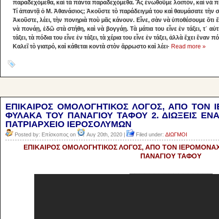
παραδεχόμεθα, καὶ τὰ πάντα παραδεχόμεθα. Ἂς ἑνωθοῦμε λοιπόν, καὶ νὰ π
Tί ἀπαντᾷ ὁ M. Ἀθανάσιος; Ἀκοῦστε τὸ παράδειγμά του καὶ θαυμάσατε τὴν 
Ἀκοῦστε, λέει, τὴν πονηριὰ ποὺ μᾶς κάνουν. Eἶνε, σὰν νὰ ὑποθέσουμε ὅτι 
νὰ πονάῃ, ἐδῶ στὰ στήθη, καὶ νὰ βογγάῃ. Tὰ μάτια του εἶνε ἐν τάξει, τ᾽ αὐτι
τάξει, τὰ πόδια του εἶνε ἐν τάξει, τὰ χέρια του εἶνε ἐν τάξει, ἀλλὰ ἔχει ἕναν 
Kαλεῖ τὸ γιατρό, καὶ κάθεται κοντὰ στὸν ἄρρωστο καὶ λέει·
Read more »
ΕΠΙΚΑΙΡΟΣ ΟΜΟΛΟΓΗΤΙΚΟΣ ΛΟΓΟΣ, ΑΠΟ ΤΟΝ 
ΦΥΛΑΚΑ ΤΟΥ ΠΑΝΑΓΙΟΥ ΤΑΦΟΥ 2. ΔΙΩΞΕΙΣ ΕΝ
ΠΑΤΡΙΑΡΧΕΙΟ ΙΕΡΟΣΟΛΥΜΩΝ
Posted by: Επίσκοπος on
Αυγ 20th, 2020 |
Filed under:
ΔΙΩΓΜΟΙ
ΕΠΙΚΑΙΡΟΣ ΟΜΟΛΟΓΗΤΙΚΟΣ ΛΟΓΟΣ, ΑΠΟ ΤΟΝ ΙΕΡΟΜΟΝΑ
ΠΑΝΑΓΙΟΥ ΤΑΦΟΥ
_________________