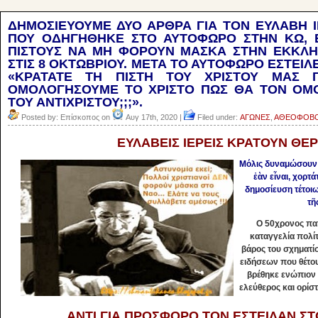
ΔΗΜΟΣΙΕΥΟΥΜΕ ΔΥΟ ΑΡΘΡΑ ΓΙΑ ΤΟΝ ΕΥΛΑΒΗ 
ΠΟΥ ΟΔΗΓΗΘΗΚΕ ΣΤΟ ΑΥΤΟΦΩΡΟ ΣΤΗΝ ΚΩ, 
ΠΙΣΤΟΥΣ ΝΑ ΜΗ ΦΟΡΟΥΝ ΜΑΣΚΑ ΣΤΗΝ ΕΚΚΛΗΣ
ΣΤΙΣ 8 ΟΚΤΩΒΡΙΟΥ. ΜΕΤΑ ΤΟ ΑΥΤΟΦΩΡΟ ΕΣΤΕΙΛ
«ΚΡΑΤΑΤΕ ΤΗ ΠΙΣΤΗ ΤΟΥ ΧΡΙΣΤΟΥ ΜΑΣ 
ΟΜΟΛΟΓΗΣΟΥΜΕ ΤΟ ΧΡΙΣΤΟ ΠΩΣ ΘΑ ΤΟΝ ΟΜ
ΤΟΥ ΑΝΤΙΧΡΙΣΤΟΥ;;;».
Posted by: Επίσκοπος on
Αυγ 17th, 2020 |
Filed under:
ΑΓΩΝΕΣ
,
ΑΘΕΟΦΟΒΟ
ΕΥΛΑΒΕΙΣ ΙΕΡΕΙΣ ΚΡΑΤΟΥΝ ΘΕ
Μόλις δυναμώσουν 
ἐὰν εἶναι, χορτ
δημοσίευση τέτοιω
τ
Ο 50χρονος πα
καταγγελία πολί
βάρος του σχηματί
ειδήσεων που θέτου
βρέθηκε ενώπιον 
ελεύθερος και ορίστ
ΑΝΤΙ ΓΙΑ ΠΡΟΣΦΟΡΟ ΤΟΝ ΕΣΤΕΙΛΑΝ 