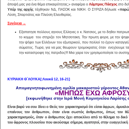
άποψή μας για ένα θέμα επικαιρότητας;» αναφέρει ο
Λάμπρος Πάσχος
στο δελ
Υπέρ της αρχής
τάχθηκαν ΝΔ, ΠΑΣΟΚ και ΝΙΚΗ. Ο ΣΥΡΙΖΑ δήλωσε «
παρ
Λύση, Σπαρτιάτες και Πλεύση Ελευθερίας.
Συνέχεια
→
Εξαπατησε πολλους αγνους Ελληνες ο κ. Νατσιος, με το δηθεν πατριω
το κομμα του στηριζει τον Μητσοτακη. Την πρωτη φορα, με την ψηφ
την ψήφο των Ελλήνων του εξωτερικού, που πολλοί το έχουν καταγγεί
σώματος. Τωρα, για να μας θεωρουν τρομοκρατες όταν ενοχλουμε τ
την καταστροφη της πατριδος!!! Μια χαρα τον χρησιμοποίησε το συστη
ΚΥΡΙΑΚΗ Θ΄ΛΟΥΚΑ[:Λουκά 12, 16-21]
Απομαγνητοφωνημένη ομιλία μακαριστού γέροντος Αθαν
«ΜΗΠΩΣ ΕΧΩ ΑΦΡΟΣ
[εκφωνήθηκε στην Ιερά Μονή Κομνηνείου Λαρίσης σ
Είναι βαρύ να σου δίνει ο Θεός τον χαρακτηρισμό ότι είσαι άφρων, άμυαλο
επαίνους τον άνθρωπον, όταν είναι σωστός άνθρωπος, όπως τον θέλ
χαρακτηρισμούς, όταν ο άνθρωπος έχει αποκλίνει από το θέλημα το δικό 
του άφρονος πλουσίου που ακούσαμε σήμερα, αγαπητοί, στην ευαγγελική 