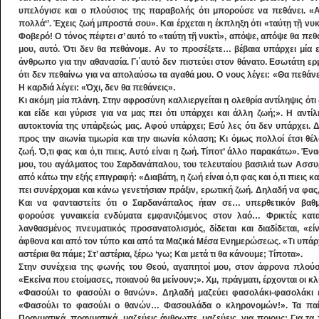
υπελόγισε και ο πλούσιος της παραβολής ότι μπορούσε να πεθάνει. «Α», 
πολλά‘’. Έχεις ζωή μπροστά σου». Και έρχεται η έκπληξη ότι «ταύτῃ τῇ ν
Φοβερό! Ο τόνος πέφτει σ’ αυτό το «ταύτῃ τῇ νυκτὶ», απόψε, απόψε θα πεθά
μου, αυτό. Ότι δεν θα πεθάνομε. Αν το προσέξετε… βέβαια υπάρχει μία ε
άνθρωπο για την αθανασία. Γι΄αυτό δεν πιστεύει στον θάνατο. Εσωτάτη ε
ότι δεν πεθαίνω για να απολαύσω τα αγαθά μου. Ο νους λέγει: «Θα πεθάνε
Η καρδιά λέγει: «Όχι, δεν θα πεθάνεις».
Κι ακόμη μία πλάνη. Στην αφροσύνη καλλιεργείται η ολεθρία αντίληψις ότ
και είδε και γύρισε για να μας πει ότι υπάρχει και άλλη ζωή;». Η αντί
αυτοκτονία της υπάρξεώς μας. Αφού υπάρχει; Εσύ λες ότι δεν υπάρχει. 
προς την αιωνία τιμωρία και την αιωνία κόλαση; Κι όμως πολλοί έτσι θέ
ζωή. Ό,τι φας και ό,τι πιεις. Αυτό είναι η ζωή. Τίποτ’ άλλο παρακάτω». Έ
μου, του αγάλματος του Σαρδανάπαλου, του τελευταίου βασιλιά των Ασσυ
από κάτω την εξής επιγραφή: «Διαβάτη, η ζωή είναι ό,τι φας και ό,τι πιεις 
πει συνέρχομαι και κάνω γενετήσιαν πράξιν, ερωτική ζωή. Δηλαδή να φας, 
Και να φανταστείτε ότι ο Σαρδανάπαλος ήταν σε… υπερθετικόν βα
φορούσε γυναικεία ενδύματα εμφανιζόμενος στον λαό… Φρικτές κατ
λανθασμένος πνευματικός προσανατολισμός, δίδεται και διαδίδεται, «ε
άφθονα και από τον τύπο και από τα Μαζικά Μέσα Ενημερώσεως. «Τι υπάρχ
αστέρια θα πάμε; Στ’ αστέρια, ξέρω ‘γω; Και μετά τι θα κάνουμε; Τίποτα».
Στην συνέχεια της φωνής του Θεού, αγαπητοί μου, στον άφρονα πλούσιο,
«Εκείνα που ετοίμασες, ποιανού θα μείνουν;». Χμ, πράγματι, έρχονται οι κ
«Φασούλι το φασούλι ο θανών». Δηλαδή μαζεύει φασολάκι-φασολάκι εκ
«Φασούλι το φασούλι ο θανών… Φασουλάδα ο κληρονομών!». Τα παίρ
Πραγματικά, πραγματικά, μαζεύεις άνθρωπε, μαζεύεις, για ποιους; Για τα 