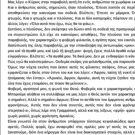
Μας λέγει ο Κύριος στην παραβολή αυτή ότι ενός ανθρώπου τα χωράφια εκε
Και ο άνθρωπος αυτός, σημειώνει, ήταν πλούσιος. Έπεσε λοιπόν σε περ
αποθηκεύσει την καινούρια του σοδειά. Βλέπετε; Έπεσε σε μέριμνα. Ό
φτωχός. Και ο φτωχός και ο πλούσιος. Και οι δύο κατηγορίες πέφτουν σε μί
άλλος λέγει: «Όλα αυτά που έχω, πώς θα τα φάω;».
Ωστόσο, ο πλούσιος, δεν σκέφτηκε να δώσει από τη σοδειά της προηγουμέ
να συγκεντρώσει ό,τι είχε σε καινούριες αποθήκες. Τον πλούσιο τον χαρ
παραβολής, τον χαρακτηρίζει η φοβερή φιλαυτία, η αγάπη προς τον εαυτόν
διατύπωση της όλης παραβολής, με την επανάληψη της αντωνυμίας «μου»
μου καὶ τὰ ἀγαθά μου, καὶ ἐρῶ τῇ ψυχῇ μου· ψυχή, ἔχεις πολλὰ ἀγαθὰ κείμ
εὐφραίνου». Βλέπετε; «Τα αγαθά μου. Τα δικά μου. Δεν με ενδιαφέρει τι κάν
Πώς εγώ θα καλοπεράσω». Ουδεμία σκέψις για φιλανθρωπία, για παρουσί
Όμως την νύχτα εκείνη που έκανε αυτές τις φίλαυτες σκέψεις, όπως μα
εμφανίζεται ο Θεός στον ύπνο του και του λέγει: «Ἂφρον, ταύτῃ τῇ νυκτὶ
ἡτοίμασας τίνι ἔσται;». «Άμυαλε, ἂφρον, άμυαλε, αυτή τη νύχτα ζητάνε την
όλα που έχεις ετοιμάσει, σε ποιον θα μείνουν;».
Φοβερή, αγαπητοί μου, η φωνή του Θεού. Φοβερός και ο χαρακτηρισμό
Μπορούμε αλήθεια να συλλάβομε να μας λέγει ο Θεός αυτόν τον χαρακτη
τι σημαίνει; Αλλά τι σημαίνει άφρων; Είναι το αντίθετον του έμφρονος ανθ
φρονήσεως. Αυτός που δεν είναι συνετός, αυτός που δεν είναι φρόνιμο
στερητικό α-, όπως λέμε στη Γραμματική, αλλά και της λέξεως «φρήν- φρε
χωρίς μυαλό, χωρίς φρόνηση, άμυαλος.
Είναι γνωστό ότι στον άνθρωπον υπάρχουν τέσσερις κεφαλαιώδεις αρετέ
αρετές. Πολλές φορές έχω αναφερθεί στις ομιλίες μου γι’ αυτές τις κεφ
ξαναπούμε, διότι ένα κήρυγμα δεν είναι ένα διακοσμητικό στοιχείο, αλλά ε