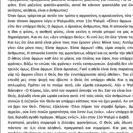
φάνε. Εσύ μαζεύεις φασόλι-φασόλι, αυτοί θα κάνουν φασολάδα για όλ
ανόητος, αλήθεια, είναι ο άνθρωπος!
Όταν όμως τρέφεται με αυτόν τον τρόπο η αφροσύνη, η αμυαλοσύνη, τότε γε
έναν τέτοιον άφρονα λέγει ο Ψαλμωδός στον 13ο Ψαλμό: «Εἶπεν ἄφρων ἐ
είπε δεν υπάρχει Θεός; Ο άφρων, ο άμυαλος άνθρωπος. Ναι. Η απουσία της
η ίδια η φύσις, η αισθητή φύσις, είναι εκείνη η οποία μπορεί να μας α
δημιούργησε. Και συ λες «Δεν υπάρχει Θεός»; Κι εσύ λες ότι όλα ‘γίναν τυχ
Και λες ότι όλα αυτά είναι μόνα τους που έχουνε γίνει; Μόνα τους; Αυτόμ
γίνει όλα μόνα τους; Είσαι άφρων. Είσαι άφρων! «Μα, είμαι σοφός επ
άνθρωπος. Η απουσία λοιπόν της φρονήσεως οδηγεί και εις αυτήν την αθεΐ
Ο άθεος είναι άφρων καθ’ όλο το μήκος και πλάτος και ύψος που υπάρχει
φρένας». Βάζω το «σώας τάς φρένας» εντός εισαγωγικών. Δηλαδή δεν είναι
τρελός όμως. Είναι άφρων. Είναι άμυαλος. Γιατί η αθεΐα είναι ένας παραλο
γάρ τῷ ἄφρονι εἶπεν ὁ Θεός δια τήν ἐνυπάρχουσαν αὐτῷ ἀθεΐαν». Του είπ
επειδή μες στην ψυχή του έβλεπε ο Θεός ότι υπάρχει αθεΐα. Και η 
απλωμένη. Πρέπει να το πούμε αυτό, εάν είμεθα ειλικρινείς. Λέει ο Ψ
διέκυψεν –Ο Κύριος, λέει, από τον ουρανό έσκυψε να δει. Σαν να είναι έν
Θεός. Δηλαδή είναι μία ωραία εικόνα αυτό- ἐπὶ τοὺς υἱοὺς τῶν ἀνθρώπων το
συνιὼν ἢ ἐκζητῶν τὸν Θεόν-αν υπάρχει κάποιος που να έχει μυαλό. Αν υπ
να βρει τον Θεό-. Πάντες ἐξέκλιναν -Όλοι πήραν τον στραβό δρόμο-, ἅ
αχρείοι-, οὐκ ἔστι ποιῶν χρηστότητα, οὐκ ἔστιν ἕως ἑνός». «Δεν υπάρχει 
ήτα, δηλαδή αγαθό πράγμα-. Μέχρις ενός!», λέει στον 13ο Ψαλμό ο Δαβίδ.
Αγαπητοί, μεγάλη συμφορά η έλλειψις φρονήσεως. Ο Θεός μάς έδωσε 
πάντοτε σε ό,τι είναι αληθινό, πραγματικό και συμφέρον. Και μας 