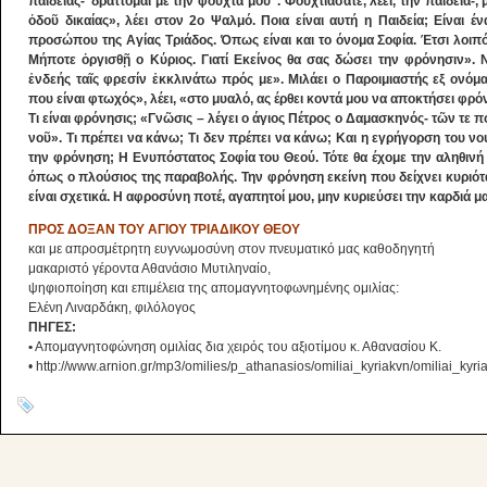
παιδείας-‘’δράττομαι με την φούχτα μου’’. Φουχτιάσατε, λέει, την παιδεία-
ὁδοῦ δικαίας», λέει στον 2ο Ψαλμό. Ποια είναι αυτή η Παιδεία; Είναι 
προσώπου της Αγίας Τριάδος. Όπως είναι και το όνομα Σοφία. Έτσι λοιπό
Μήποτε ὀργισθῇ ο Κύριος. Γιατί Εκείνος θα σας δώσει την φρόνησιν». Ν
ἐνδεής ταῖς φρεσίν ἐκκλινάτω πρός με». Μιλάει ο Παροιμιαστής εξ ονόμ
που είναι φτωχός», λέει, «στο μυαλό, ας έρθει κοντά μου να αποκτήσει φρό
Τι είναι φρόνησις; «Γνῶσις – λέγει ο άγιος Πέτρος ο Δαμασκηνός- τῶν τε π
νοῦ». Τι πρέπει να κάνω; Τι δεν πρέπει να κάνω; Και η εγρήγορση του νου,
την φρόνηση; Η Ενυπόστατος Σοφία του Θεού. Τότε θα έχομε την αληθινή
όπως ο πλούσιος της παραβολής. Την φρόνηση εκείνη που δείχνει κυριότα
είναι σχετικά. Η αφροσύνη ποτέ, αγαπητοί μου, μην κυριεύσει την καρδιά μ
ΠΡΟΣ ΔΟΞΑΝ ΤΟΥ ΑΓΙΟΥ ΤΡΙΑΔΙΚΟΥ ΘΕΟΥ
και με απροσμέτρητη ευγνωμοσύνη στον πνευματικό μας καθοδηγητή
μακαριστό γέροντα Αθανάσιο Μυτιληναίο,
ψηφιοποίηση και επιμέλεια της απομαγνητοφωνημένης ομιλίας:
Ελένη Λιναρδάκη, φιλόλογος
ΠΗΓΕΣ:
•
Απομαγνητοφώνηση ομιλίας δια χειρός του αξιοτίμου κ. Αθανασίου Κ.
• http://www.arnion.gr/mp3/omilies/p_athanasios/omiliai_kyriakvn/omiliai_ky