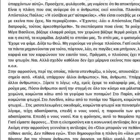
ὑπαρχόντων αὐτῷ». Προσέχετε, φυλάγεσθε, μη νομίσετε ότι θα αποκτήσεις
Είναι η πλάνη που σας ανέφερα ότι ο άνθρωπος εκεί κινείται. Πλανάται
Απόστολος Παύλος: «Ἡ εὐσέβεια μετ’ αὐταρκείας». «Να είσαι ευσεβής με εκε
με εκείνα που έχεις. Να περιορίζεσαι». «Ἔχοντες -λέει ο Απόστολος Π
διατροφάς, τούτοις ἀρκεσθησόμεθα». Τα σκεπάσματα ποια είναι; Τα ρούχ
Μέγα Βασίλειο, βάζομε ελαφρά ρούχα, τον χειμώνα βάζομε θερμά ρούχα. 
και η σκεπή, τα κεραμίδια. Δηλαδή το σπιτάκι μας. Το σπίτι μας, ο ιματισμό
Έχομε να φάμε. Δόξα τω Θεώ. Μη γυρεύομε να γίνομε πλούσιοι. Γιατί εκεί
τα πάντα μηχανεύονται για τούτο, πέφτουν, λέει, σε παγίδες και μπήγουν,
καρφιά και τον καρφώνουν τον εαυτόν τους. Πράγματι, ο πλούσιος έχει
τον φτωχόν. Ναι. Αλλά σχεδόν καθόλου δεν έχει μέριμνα εκείνος που αρκεί
κ.ο.κ.
Στην αφροσύνη, περί της οποίας, πάντα υπενθυμίζω, ο λόγος, απουσιάζει 
σημείο αυτό. «Καλά, υπάρχουν άλλοι άνθρωποι;». Ναι, άνθρωπε. Υπάρ
άλλοι άνθρωποι;». Ξέρετε τι λέγω; «Αχ, εμείς έχομε το καλοριφέρ μας, έ
ρούχα μας. Πόσοι άνθρωποι αυτή την στιγμή σε όλο τον κόσμο και μάλιστα
χειμώνα, κοιμώνται κάτω από τα γεφύρια των ποταμών! Στο Παρίσι, κά
κοιμώνται φτωχοί. Στο Λονδίνο, κάτω από το ποτάμι του Τάμεση, κοιμώντα
φτωχοί… Στις μισοτελειωμένες οικοδομές, κοιμώνται φτωχοί και πεινασμένοι
λέγαμε, τείχη αδιαπέραστα, επειδή ο νους νοσεί, η παρουσία των φτ
αδιαπέραστα. Επειδή ο νους νοσεί. Και η φρόνησις, αυτό το θαυμάσιο πρ
Γιατί είμαστε άφρονες…Έτσι η ελεημοσύνη και η κοινωνική αντίληψις δεν
Ακόμη στην αφροσύνη γεννιέται η αντίληψις ότι «Όλοι μπορούν να πεθάνο
πέθανε αυτός. Δεν πέθανα εγώ». Έτσι δημιουργείται η πλάνη ότι «όλοι μ
θάνατος δια τον τέτοιον άνθρωπο, τον άφρονα, να βάλει μυαλό, δεν υπ