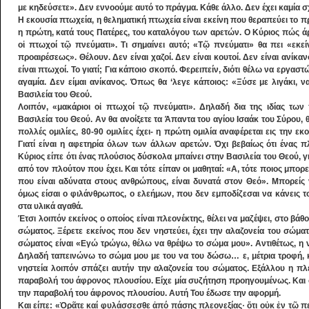
με κηδεύσετε». Δεν εννοούμε αυτό το πράγμα. Κάθε άλλο. Δεν έχει καμία σ
Η εκουσία πτωχεία, η θεληματική πτωχεία είναι εκείνη που θεραπεύει το πρ
η πρώτη, κατά τους Πατέρες, του καταλόγου των αρετών. Ο Κύριος πώς ά
οἱ πτωχοί τῷ πνεύματι». Τι σημαίνει αυτό; «Τῷ πνεύματι» θα πει «εκείν
προαιρέσεως». Θέλουν. Δεν είναι χαζοί. Δεν είναι κουτοί. Δεν είναι ανίκ
είναι πτωχοί. Το γιατί; Για κάποιο σκοπό. Φερειπείν, διότι θέλω να εργασ
αγαμία. Δεν είμαι ανίκανος. Όπως θα ‘λεγε κάποιος: «Ξύσε με λιγάκι, να
Βασιλεία του Θεού.
Λοιπόν, «μακάριοι οἱ πτωχοί τῷ πνεύματι». Δηλαδή δια της ιδίας των 
Βασιλεία του Θεού. Αν θα ανοίξετε τα Άπαντα του αγίου Ισαάκ του Σύρου, θ
πολλές ομιλίες, 80-90 ομιλίες έχει- η πρώτη ομιλία αναφέρεται εις την εκ
Γιατί είναι η αφετηρία όλων των άλλων αρετών. Όχι βεβαίως ότι ένας π
Κύριος είπε ότι ένας πλούσιος δύσκολα μπαίνει στην Βασιλεία του Θεού, γ
από τον πλούτον που έχει. Και τότε είπαν οι μαθηταί: «Α, τότε ποιος μπορε
που είναι αδύνατα στους ανθρώπους, είναι δυνατά στον Θεό». Μπορείς 
όμως είσαι ο φιλάνθρωπος, ο ελεήμων, που δεν εμποδίζεσαι να κάνεις το
στα υλικά αγαθά.
Έτσι λοιπόν εκείνος ο οποίος είναι πλεονέκτης, θέλει να μαζέψει, στο βάθ
σώματος. Ξέρετε εκείνος που δεν νηστεύει, έχει την αλαζονεία του σώματ
σώματος είναι «Εγώ τρώγω, θέλω να θρέψω το σώμα μου». Αντιθέτως, η ν
Δηλαδή ταπεινώνω το σώμα μου με του να του δώσω… ε, μέτρια τροφή, κ
νηστεία λοιπόν σπάζει αυτήν την αλαζονεία του σώματος. Εξάλλου η πλ
παραβολή του άφρονος πλουσίου. Είχε μία συζήτηση προηγουμένως. Και ο 
την παραβολή του άφρονος πλουσίου. Αυτή Του έδωσε την αφορμή.
Και είπε: «Ὁρᾶτε καί φυλάσσεσθε ἀπό πάσης πλεονεξίας· ὅτι οὐκ ἐν τῷ πε