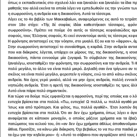
όπως ο εκπαιδευτικός στο σχολειό λέει και ξαναλέει και ξαναλέει τα ίδια π
μαθητάς του αλλά εκείνα τα οποία λέγει να εμπεδωθούν εις την γνώσιν τω
η σωφροσύνη, η ανδρεία και η δικαιοσύνη. Αυτά τα τέσσερα.
Λέγει εις το 4ο βιβλίο των Μακκαβαίων, αναφερόμενος εις αυτό το τετράπ
στον 18ο στίχο: «Τῆς δέ σοφίας ἰδέαι καθεστήκασι τέσσαρες, φρόν
σωφροσύνη». Πρέπει να πούμε ότι αυτές οι τέσσερις κεφαλαιώδεις αρετ
σοφούς, τους Έλληνας σοφούς. Κι εκεί συναντούμε αυτές τις τέσσερις κεφα
Η φρόνησις αντιστοιχεί εις την νόησιν, στο μυαλό. Εξ ου και το «ἂφρον», 
Στην σωφροσύνη αντιστοιχεί το συναίσθημα, η καρδιά. Στην ανδρεία αντισ
που και διάκρισις λέγεται, υπάρχει εκ μέρους της, της δικαιοσύνης, η ι
δικαιοσύνη, πάντα εννοούμε μία ζυγαριά. Το σύμβολον της δικαιοσύνης ε
ξαναλέγω, ισοσταθμίζει την φρόνηση, την σωφροσύνη και την ανδρεία. Τι θα
πολύ μεγάλο, το άλλο να είναι πολύ μικρό. Δηλαδή σαν ένα τρίγωνο αν το
σκέλος να είναι πολύ μεγάλο, φερειπείν η νόησις, ενώ το από κάτω σκέλος
ανδρεία. Να έχεις γερό μυαλό, αλλά να μην έχεις ανδρεία, πολλή εννοείτ
νηπιώδη ανδρεία. Έτσι η αρετή της δικαιοσύνης ισοσταθμίζει τις τρεις άλλ
Αυτό είναι πάρα πολύ σημαντικόν.
Και τώρα να δούμε πώς εμφανίζεται η αφροσύνη, περί της οποίας και ο λό
ευτυχία βρίσκεται στα πολλά. «Πω, ευτυχία! Ω πολλά, ω πολλά αγαθά μο
Ίσως και από πρόπερσι. Και φέτος, πω, πολλά αγαθά!». Έτσι λοιπόν δημ
ευτυχία βρίσκεται στα πολλά. Ότι αν δεν έχω χρήματα, όπως λέγει ο άγ
αναφέρεται σε κάποιον μοναχόν, ο οποίος μάζευε χρήματα και τα έβαζ
πατώματος του κελιού του, ότι «αν δεν έχω χρήματα ἀθλίως ἀποθανοῦμαι».
άθλια. Προσέξτε, να κάνω μία διάκριση. Όχι βεβαίως το να πω στα παιδιά μου
τα έχω για την κηδεία μου»· ή: «Αυτό το σάβανο-που αγοράζουν από τους 