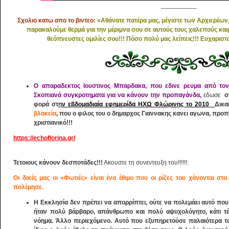
__________
Σχολιο κατω απο το βιντεο:
«
Αθάνατε πατέρα μας, μέγιστε των Αρχιερέων,
παρακαλούμε θερμά για την μέριμνα σου σε αυτούς τους χαλεπούς και
θεόπνευστες ομιλίες σου!!! Πόσο πολύ μας λείπεις!!! Ευχαρισ
Ο απαραδεκτος Ιουστινος Μπαρδακα, που εδινε ρευμα από το
Σκοπιανά συγκροτηματα για να κάνουν την προπαγάνδα,
εδωσε
συ
φορά στ
η
ν
εβδομαδιαία εφημερίδα ΗΧΩ Φλώρινης το 2010
Δικα
βλακεία
, που ο φιλος του ο δημαρχος Γιαννακης κανει αγωνα, προπ
χριστιανικό!!!
https://echoflorina.gr/
%CF%83%CF%85%CE%BD%CE%AD%CE%BD%CF
%CE%BC%CF%80%CE%B1/
Τετοιους κάνουν δεσποτάδες!!!
Ακουστε τη συνεντευξη του!!!!!!:
Οι δικές μας οι «Φωτιές» είναι ένα έθιμο που οι ρίζες του χάνονται στ
πολέμησε.
Η Εκκλησία δεν πρέπει να απορρίπτει, ούτε να πολεμάει αυτό π
ήταν πολύ βάρβαρο, απάνθρωπο και πολύ αψυχολόγητο, κάτι τέτ
νόημα. Άλλο περιεχόμενο. Αυτό που εξυπηρετούσε παλαιότερα το