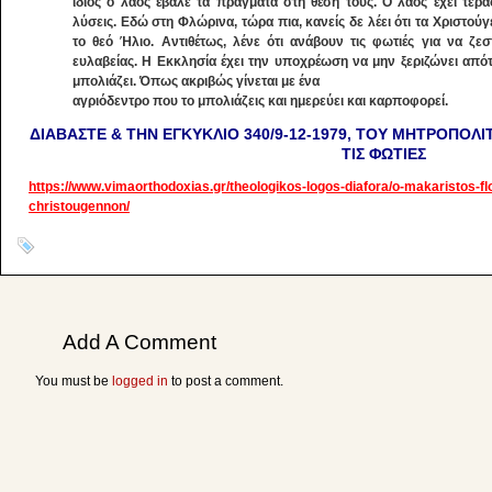
ίδιος ο λαός έβαλε τα πράγματα στη θέση τους. Ο λαός έχει τεράσ
λύσεις. Εδώ στη Φλώρινα, τώρα πια, κανείς δε λέει ότι τα Χριστού
το θεό Ήλιο. Αντιθέτως, λένε ότι ανάβουν τις φωτιές για να ζεσ
ευλαβείας. Η Εκκλησία έχει την υποχρέωση να μην ξεριζώνει απότ
μπολιάζει. Όπως ακριβώς γίνεται με ένα
αγριόδεντρο που το μπολιάζεις και ημερεύει και καρποφορεί.
ΔΙΑΒΑΣΤΕ & ΤΗΝ ΕΓΚΥΚΛΙΟ 340/9-12-1979, ΤΟΥ ΜΗΤΡΟΠΟΛΙ
ΤΙΣ ΦΩΤΙΕΣ
https://www.vimaorthodoxias.gr/theologikos-logos-diafora/o-makaristos-flo
christougennon/
Add A Comment
You must be
logged in
to post a comment.