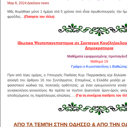
Μαρ 6, 2024
Δεκέλεια news
Μᾶς θυμήθηκε μόνο 1 ἡμέρα στὰ 5 χρόνια ποὺ εἶναι πρωθυπουργὸς τὴν ἡμέ
φροῦδες…
(Πατηστε τον τίτλο)
Ιδιωτικα Ψευτοπανεπιστημια σε Συνταγμα Κου(λη)ρελο
Δημοκρατορια
Μαθήματα εφαρμοσμένης προπαγάν
Μάθημα 19
Γράφει ο Κωνσταντίνος Ι. Βαθιώτη
Πριν από λίγες ημέρες, ο Υπουργός Παιδείας Κυρ. Πιερρακάκης είχε δηλώσει 
αλλαγή του άρθρου 16 του Συντάγματος. Επομένως, η Ελλάδα μοιάζει με 
φασιστικού κώδικα της πολιτικής ορθότητας: με έναν εγκυμονούντα γονέα
γυναικολόγος-γονεολόγος θα πρέπει να την/τον ξεγεννήσει άρον-άρον, ακ
αποδεχόμενος τις παράπλευρες απώλειες….
(Για τη συνέχεια πατῆστε τον τίτ
ΑΠΟ ΤΑ ΤΕΜΠΗ ΣΤΗΝ ΟΔΗΣΣΟ & ΑΠΟ ΤΗΝ Ο