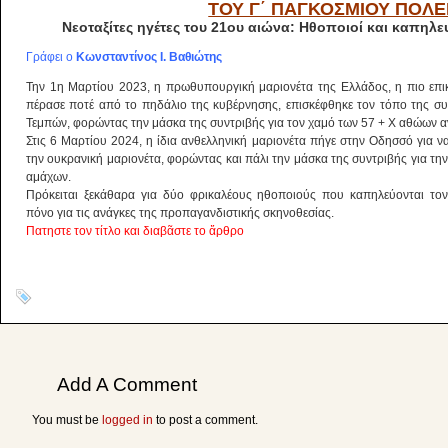
ΤΟΥ Γ΄ ΠΑΓΚΟΣΜΙΟΥ ΠΟΛΕ
Νεοταξίτες ηγέτες του 21ου αιώνα: Ηθοποιοί και καπηλ
Γράφει ο
Κωνσταντίνος Ι. Βαθιώτης
Την 1η Μαρτίου 2023, η πρωθυπουργική μαριονέτα της Ελλάδος, η πιο επι
πέρασε ποτέ από το πηδάλιο της κυβέρνησης, επισκέφθηκε τον τόπο της σ
Τεμπών, φορώντας την μάσκα της συντριβής για τον χαμό των 57 + Χ αθώων
Στις 6 Μαρτίου 2024, η ίδια ανθελληνική μαριονέτα πήγε στην Οδησσό για ν
την ουκρανική μαριονέτα, φορώντας και πάλι την μάσκα της συντριβής για τη
αμάχων.
Πρόκειται ξεκάθαρα για δύο φρικαλέους ηθοποιούς που καπηλεύονται το
πόνο για τις ανάγκες της προπαγανδιστικής σκηνοθεσίας.
Πατηστε τον τίτλο και διαβᾶστε το ἄρθρο
Add A Comment
You must be
logged in
to post a comment.