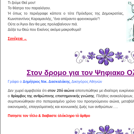
Τι ζούμε Θεέ μου!
Το θέατρο του παραλόγου.
Ή όπως το περιέγραφε κάποτε ο τότε Πρόεδρος της Δημοκρατίας,
Κωνσταντίνος Καραμανλής, “ένα απέραντο φρενοκομείο”!
Ούτε οι Άγιοι δεν θα μας προλαβαίνουν πιά.
Δόξα τω Θεώ που Εκείνος ακόμα μακροθυμεί!
Συνέχεια
→
Στον δρομο για τον Ψηφιακο 
Γράφει ο
Δημήτριος Νικ. Δασκαλάκης
, Δικηγόρος Αθηνών
Δεν χωρεί αμφιβολία ότι
στον 20ό αιώνα
αποτυπώθηκε με ιδιαίτερη ευκρίνει
ο
θρίαμβος της ανθρώπινης επιστημονικής γνώσης
. Πλήθος ανακαλύψεων,
συμπυκνώθηκαν στο πεπερασμένο χρόνο του προηγούμενου αιώνα, μεταβάλ
οικονομικής, επαγγελματικής και κοινωνικής ζωής των ανθρώπων…..
Πατηστε τον τίτλο & διαβαστε ὁλόκληρο τὸ ἄρθρο