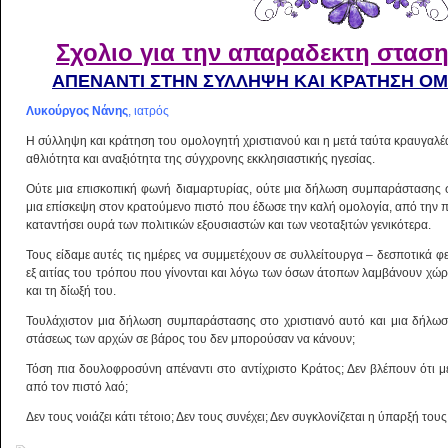
Σχολιο για την απαραδεκτη στασ
ΑΠΕΝΑΝΤΙ ΣΤΗΝ ΣΥΛΛΗΨΗ ΚΑΙ ΚΡΑΤΗΣΗ Ο
Λυκούργος Νάνης
, ιατρός
Η σύλληψη και κράτηση του ομολογητή χριστιανού και η μετά ταύτα κραυγαλ
αθλιότητα και αναξιότητα της σύγχρονης εκκλησιαστικής ηγεσίας.
Ούτε μια επισκοπική φωνή διαμαρτυρίας, ούτε μια δήλωση συμπαράστασης σ
μια επίσκεψη στον κρατούμενο πιστό που έδωσε την καλή ομολογία, από την π
καταντήσει ουρά των πολιτικών εξουσιαστών και των νεοταξιτών γενικότερα.
Τους είδαμε αυτές τις ημέρες να συμμετέχουν σε συλλείτουργα – δεσποτικά
εξ αιτίας του τρόπου που γίνονται και λόγω των όσων άτοπων λαμβάνουν χώρα
και τη δίωξή του.
Τουλάχιστον μια δήλωση συμπαράστασης στο χριστιανό αυτό και μια δήλωσ
στάσεως των αρχών σε βάρος του δεν μπορούσαν να κάνουν;
Τόση πια δουλοφροσύνη απέναντι στο αντίχριστο Κράτος; Δεν βλέπουν ότι μ
από τον πιστό λαό;
Δεν τους νοιάζει κάτι τέτοιο; Δεν τους συνέχει; Δεν συγκλονίζεται η ύπαρξή του