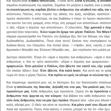
Και πρώτα είναι
η ηθική ταπείνωσις
. Τι είναι αυτό;
Είναι η γνώσις, η συναίσ
σημαίνει συγκέντρωση της καρδιάς. Σημαίνει ότι μαζεύει η καρδιά, ενώ η αλαζ
τη συγκέντρωση της καρδιάς βλέπει ο άνθρωπος την αληθινή του αξία, την α
απόστολος Παύλος, στην πορεία της ηθικής του ζωής, κατέβηκε, αγαπητοί
πρώτο σκαλοπάτι- ή καλύτερα, να σας διαβάσω τι έλεγε- το πρώτο σκαλοπάτι
τον εαυτόν του στη γραμμή, στον στίχο, στη γραμμή των αποστόλων- απόστολ
τι λέει;
«Είμαι ο έσχατος των αποστόλων».
Ο τελευταίος.
Όχι χρονικά ο έσχ
χρονικά ήταν τελευταίος.
Άλλο τώρα ότι έχομε τον μέγαν Παύλον. Τον Μέγα
σήμερα ειρωνευόμεθα τον Παύλον, τον βγάζομε έξω, δεν τον θέλομε, τον λέμε
δωδεκαθεΐτες. Δωδεκαθεΐτες. Ποιοι είναι αυτοί; Εκείνοι που επιστρέφουν ε
δώδεκα θεούς του Ολύμπου. Και πολλά άλλα…!
«Ήρθε»
, λένε,
«αυτός ο ασ
θρησκεία»!
Μπράβο σας Έλληνες! Μπράβο σας… Δεν ντρέπεστε που μιλάτε με 
Δεύτερο σκαλοπάτι. Έλεγε ότι
«είμαι ο έσχατος των ανθρώπων», «είμαι ο τε
ανθρώπων, ε; Και το τρίτο σκαλοπάτι:
«Είμαι ο έσχατος των αμαρτωλών».
αμαρτωλών. Έτσι μιλούσε ο Παύλος, έτσι έβλεπε τον εαυτό του, είχε γυρίσ
τὴν οἰκείαν ἀξίαν»; Εκεί.
Έτσι έβλεπε. Και καλά έκανε
. Και αυτό και το γρά
τώρα ότι ήταν ο μέγας Παύλος.
Και πρέπει κι εμείς να γίνομε οι τελώναι τη
Και πηγαίνομε, αγαπητοί μου, εις το δεύτερον. Εις την διανοητικήν ταπείνωσι
Είναι
η ταπείνωσις της διανοίας
.
Δηλαδή του νου μας. Του μυαλού μας.
Και 
προσόντων μας
. Κάθε άνθρωπος έχει προσόντα. Ξέρετε ότι
τα προσόντα εί
άνθρωπον που έρχεται εις τον κόσμον
; Και βέβαια τον κάθε άνθρωπον το
ούτε ένας άνθρωπος που να μην έχει προίκα
. Μερικοί λένε:
«Δεν μου έδωσε τ
καλά, αδελφέ μου.
Ο Θεός
και σένα σε προίκισε
. Και μόνο γιατί σου έδωσε 
Αλλά και προσόντα. Ποιος είναι εκείνος ο οποίος μπορεί να πει ότι
«δεν έχω τ