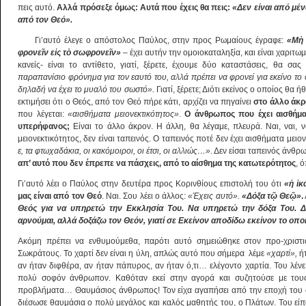
πεις αυτό.
Αλλά πρόσεξε όμως: Αυτά που έχεις θα πεις:
«Δεν είναι από μέν
από τον Θεό».
Γι’αυτό έλεγε ο απόστολος Παύλος, στην προς Ρωμαίους έγραφε:
«Μ
ὴ
φρονε
ῖ
ν ε
ἰ
ς τ
ὸ
σωφρονε
ῖ
ν»
– έχει αυτήν την ομοιοκαταληξία, και είναι χαριτ
κανείς- είναι το αντίθετο, γιατί, ξέρετε, έχουμε δύο καταστάσεις, θα σα
παραπανίσιο φρόνημα για τον εαυτό του, αλλά πρέπει να φρονεί για εκείνο το
δηλαδή να έχει το μυαλό του σωστό».
Γιατί, ξέρετε; Διότι εκείνος ο οποίος θα ή
εκτιμήσει ότι ο Θεός, από τον Θεό πήρε κάτι, αρχίζει να πηγαίνει
στο άλλο άκρ
που λέγεται:
«αισθήματα μειονεκτικότητος»
.
Ο άνθρωπος που έχει αισθήματα
υπερήφανος;
Είναι το άλλο άκρον. Η άλλη, θα λέγαμε, πλευρά. Ναι, ναι, 
μειονεκτικότητος, δεν είναι ταπεινός. Ο ταπεινός ποτέ δεν έχει αισθήματα μειο
ε, τα φτωχαδάκια, οι κακόμοιροι, οι έτσι, οι αλλιώς…»
. Δεν είσαι ταπεινός άνθ
απ’ αυτό που δεν έπρεπε να πάσχεις, από το αίσθημα της κατωτερότητος
, 
Γι’αυτό λέει ο Παύλος στην δευτέρα προς Κορινθίους επιστολή του ότι
«
ἡ
ἱ
κ
μας είναι από τον Θεό
. Ναι. Σου λέει ο άλλος:
«Έχεις αυτό».
«Δόξα τ
ῷ
Θε
ῷ
»
.
Θεός για να υπηρετώ την Εκκλησία Του. Να υπηρετώ την δόξα Του. Δ
αρνούμαι, αλλά δοξάζω τον Θεόν, γιατί σε Εκείνον αποδίδω εκείνον το οπο
Ακόμη πρέπει να ενθυμούμεθα, παρότι αυτό σημειώθηκε στον προ-χριστ
Σωκράτους. Το χαρτί δεν είναι η ύλη, απλώς αυτό που σήμερα λέμε
«χαρτί»,
ήτ
αν ήταν διφθέρα, αν ήταν πάπυρος, αν ήταν ό,τι… ελέγοντο χαρτία. Του λέν
πολύ σοφόν άνθρωπον. Καθόταν εκεί στην αγορά και συζητούσε με τους 
προβλήματα… Θαυμάσιος άνθρωπος! Τον είχα αγαπήσει από την εποχή του σχ
διέσωσε θαυμάσια ο πολύ μεγάλος και καλός μαθητής του, ο Πλάτων. Του εί