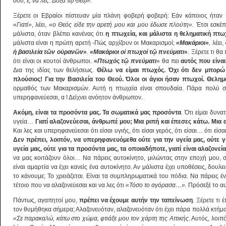
σου, ε, να λες: Δόξα τ
ῷ
Θε
ῷ
».
Ξέρετε οι Εβραίοι πίστευαν μία πλάνη φοβερή φοβερή: Εάν κάποιος ήταν πλ
«
Γιατί»
, λέει, «
ο Θεός είδε την αρετή μου και μου έδωσε πλούτη»
. Έτσι εσκέ
μάλιστα, όταν βλέπει κανένας ότι
η πτωχεία, και μάλιστα η θεληματική πτωχ
μάλιστα είναι η πρώτη αρετή -Πώς αρχίζουν οι Μακαρισμοί;
«Μακάριοι»
,
λέει,
ἡ
βασιλεία τ
ῶ
ν ο
ὐ
ραν
ῶ
ν
»
.
«
Μακάριοι ο
ἱ
πτωχοί τ
ῷ
πνεύματι
»
. Ξέρετε τι θ
ότι είναι οι κουτοί άνθρωποι.
«
Πτωχός τ
ῷ
πνεύματι
» θα πει
αυτός που είνα
Δια της ιδίας των θελήσεως.
Θέλω να είμαι πτωχός. Όχι ότι δεν μπορώ 
πλούσιος! Για την Βασιλεία του Θεού. Όλοι οι άγιοι ήσαν πτωχοί. Θελημ
ορμαθός των Μακαρισμών. Αυτή η πτωχεία είναι σπουδαία. Πάρα πολύ σπ
υπερηφανεύεσαι, α ! Δείχνει ανόητον άνθρωπον.
Ακόμη, είναι τα προσόντα μας. Τα σωματικά μας προσόντα
. Ότι είμαι δυνα
υγεία…
Γιατί αλαζονεύεσαι, άνθρωπέ μου; Μια ριπή και έπεσες κάτω. Μια 
Και λες και υπερηφανεύεσαι ότι είσαι υγιής, ότι είσαι γερός, ότι είσαι… ότι είσα
Δεν πρέπει, λοιπόν, να υπερηφανευόμεθα ούτε για την υγεία μας, ούτε γ
υγεία μας, ούτε για τα προσόντα μας, τα οποιαδήποτε, γιατί είναι αλαζονεί
να μας κοιτάζουν όλοι… Να πάρεις αυτοκίνητο, μιλώντας στην εποχή μου, 
είναι αμαρτία να έχει κανείς ένα αυτοκίνητο. Αν μάλιστα έχει υποθέσεις, δουλ
το κάνουμε; Το χρειάζεται. Είναι τα συμπληρωματικά του πόδια. Να πάρεις 
τέτοιο που να αλαζονεύεσαι και να λες ότι
«Τόσο το αγόρασα…».
Πρόσεξέ το αυ
Πάντως, αγαπητοί μου,
πρέπει να έχουμε αυτήν την ταπείνωση
. Ξέρετε τι
τον θυμήθηκα σήμερα; Αλαζονευόταν, αλαζονευόταν ότι έχει πάρα πολλά κτήμα
«Σε παρακαλώ, κάτω στο χώμα, φτιάξε μου τον χάρτη της Αττικής
. Αυτός, λοιπ