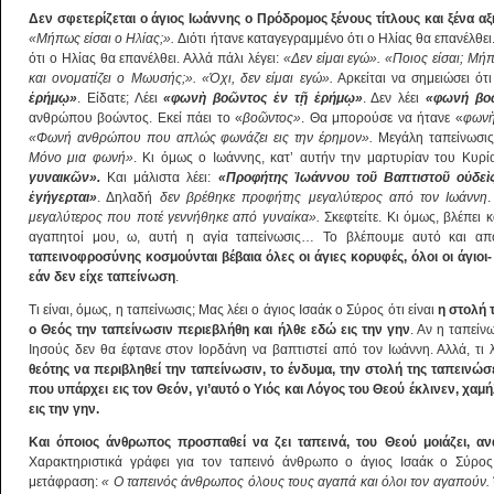
Δεν σφετερίζεται ο άγιος Ιωάννης ο Πρόδρομος ξένους τίτλους και ξένα αξ
«Μήπως είσαι ο Ηλίας;».
Διότι ήτανε καταγεγραμμένο ότι ο Ηλίας θα επανέλθει
ότι ο Ηλίας θα επανέλθει. Αλλά πάλι λέγει:
«Δεν είμαι εγώ».
«Ποιος είσαι; Μήπ
και ονοματίζει ο Μωυσής;». «Όχι, δεν είμαι εγώ».
Αρκείται να σημειώσει ότ
ἐ
ρήμ
ῳ
»
. Είδατε; Λέει
«φων
ὴ
βο
ῶ
ντος
ἐ
ν τ
ῇ
ἐ
ρήμ
ῳ
»
. Δεν λέει
«φωνή βο
ανθρώπου βοώντος. Εκεί πάει το «
βο
ῶ
ντος»
. Θα μπορούσε να ήτανε «
φων
«Φωνή ανθρώπου που απλώς φωνάζει εις την έρημον».
Μεγάλη ταπείνωσι
Μόνο μια φωνή»
. Κι όμως ο Ιωάννης, κατ’ αυτήν την μαρτυρίαν του Κυρ
γυναικ
ῶ
ν».
Και μάλιστα λέει:
«Προφήτης
Ἰ
ωάννου το
ῦ
Βαπτιστο
ῦ
ο
ὐ
δε
ὶ
ἐ
γήγερται»
. Δηλαδή
δεν βρέθηκε προφήτης μεγαλύτερος από τον Ιωάννη
μεγαλύτερος που ποτέ γεννήθηκε από γυναίκα».
Σκεφτείτε. Κι όμως, βλέπει 
αγαπητοί μου, ω, αυτή η αγία ταπείνωσις… Το βλέπουμε αυτό και απ
ταπεινοφροσύνης κοσμούνται βέβαια όλες οι άγιες κορυφές, όλοι οι άγιοι-
εάν δεν είχε ταπείνωση
.
Τι είναι, όμως, η ταπείνωσις; Μας λέει ο άγιος Ισαάκ ο Σύρος ότι είναι
η στολή 
ο Θεός την ταπείνωσιν περιεβλήθη και ήλθε εδώ εις την γην
. Αν η ταπείν
Ιησούς δεν θα έφτανε στον Ιορδάνη να βαπτιστεί από τον Ιωάννη. Αλλά, τι
θεότης να περιβληθεί την ταπείνωσιν, το ένδυμα, την στολή της ταπεινώσε
που υπάρχει εις τον Θεόν, γι’αυτό ο Υιός και Λόγος του Θεού έκλινεν, χα
εις την γην.
Και όποιος άνθρωπος προσπαθεί να ζει ταπεινά, του Θεού μοιάζει, ανα
Χαρακτηριστικά γράφει για τον ταπεινό άνθρωπο ο άγιος Ισαάκ ο Σύρος
μετάφραση:
« Ο ταπεινός άνθρωπος όλους τους αγαπά και όλοι τον αγαπούν. 