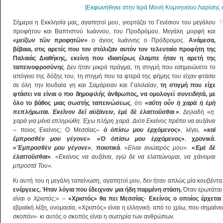
[Εκφωνήθηκε στην Ιερά Μονή Κομνηνείου Λαρίσης σ
Σήμερα η Εκκλησία μας, αγαπητοί μου, γιορτάζει το Γενέσιον του μεγάλου
προφήτου και Βαπτιστού Ιωάννου, του Προδρόμου. Μεγάλη μορφή και
«μείζων τ
ῶ
ν προφητ
ῶ
ν»
ο άγιος Ιωάννης ο Πρόδρομος.
Ανάμεσα,
βέβαια, στις αρετές που τον στόλιζαν αυτόν τον τελευταίο προφήτη της
Παλαιάς Διαθήκης, εκείνη που ιδιαιτέρως έλαμπε ήταν η αρετή της
ταπεινοφροσύνης
. Δεν ήταν μικρό πράγμα, τη στιγμή που εσημειώνετο το
απόγειο της δόξης του, τη στιγμή που τα φτερά της φήμης του είχαν φτάσει
σε όλη την Ιουδαία γη και Σαμάρειαν και Γαλιλαίαν,
τη στιγμή που είχε
φτάσει να είναι ο πιο δημοφιλής άνθρωπος, να ομολογεί συνειδητά, με
όλο το βάθος μιας σωστής ταπεινώσεως
, ότι
«α
ὕ
τη ο
ὖ
ν
ἡ
χαρ
ὰ
ἡ
ἐ
μ
ὴ
πεπλήρωται.
Ἐ
κε
ῖ
νον δε
ῖ
α
ὐ
ξάνειν,
ἐ
μ
ὲ
δ
ὲ
ἐ
λαττο
ῦ
σθαι
.
»
. Δηλαδή «
η
χαρά για μένα επληρώθη. Έχω πλήρη χαρά. Διότι Εκείνος πρέπει να αυξάνει
– ποιος Εκείνος; Ο Μεσσίας
–
ὁ
ὀ
πίσω μου
ἐ
ρχόμενος
»
, λέγει,
«κα
ὶ
ἔ
μπροσθέν μου γέγονε»
.
«
Ὁ
ὀ
πίσω μου
ἐ
ρχόμενος
»
,
χρονικά
.
«
Ἔ
μπροσθ
ὲ
ν μο
υ
γέγονε»
,
ποιοτικά
. «
Είναι ανώτερός μου»
.
«
Ἐ
μ
ὲ
δ
ὲ
ἐ
λαττο
ῦ
σθαι
»
.
«Εκείνος να αυξάνει, εγώ δε να ελαττώνομαι, να χάνομαι
μπροστά Του».
Κι αυτή του η μεγάλη ταπείνωση, αγαπητοί μου, δεν ήταν απλώς μία κουβέντα
ενέργειες. Ήταν λόγια που έδειχναν μια ήδη παρμένη στάση.
Όταν ερωτάται 
είναι ο Χριστός;»
–
«Χριστός» θα πει Μεσσίας· Εκείνος ο οποίος έρχετα
εβραϊκή λέξη, ονομασία, «Χριστός» είναι η ελληνική· από το χρίω, που σημαίνε
σκοπόν»
· κι αυτός ο σκοπός είναι η σωτηρία των ανθρώπων.