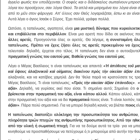
άγγελο φωτός τον υποδέχονται. Ο σοφός και ο διδάσκαλος σωπαίνουν μπροστά
λόγια του προσέχουν, σαν λόγια Θεού. Τα απλά και μετρημένα του λόγια είναι σ
από το μέλι στον φάρυγγα. Απ’ όλους σαν Θεός λογαριάζεται, έστω κι αν είν
Αυτά λέγει ο άγιος Ισαάκ ο Σύρος. Έχει πολλά, γράφει πολλά.
Ωστόσο, η ταπείνωσις, αγαπητοί, είναι
μια μυστική δύναμις που κυριολεκτι
και επιβάλλεται στο περιβάλλον
. Είναι μια αρετή που δίδει σε εκείνους 
άλλες αρετές
. Προηγούνται όλες οι αρετές. Θα λέγαμε,
η συνισταμένη όλω
ταπείνωσις. Πρέπει να έχεις ζήσει όλες τις αρετές προκειμένου να έχει
τελευταία· δηλαδή, έρχεται στο τέλος. Η ταπείνωση δεν είναι ο αυτοεξευτε
πραγματική γνώσις του εαυτού μας
.
Βαθεία γνώσις του εαυτού μας
.
Λέγει ο Μέγας Βασίλειος τι είναι ταπείνωσις και απαντά:
«
Ἡ
ἀ
πόθεσις το
ῦ
ματ
κα
ὶ
ὕ
ψους
ἀ
λαζονικο
ῦ
κα
ὶ
ο
ἰ
ήματος διακένου πρ
ὸ
ς τ
ὴ
ν ο
ἰ
κείαν
ἀ
ξίαν
ἐ
π
αλαζονεία, και να κατέβεις χαμηλά. Δεν θα ‘θελα παρά να κρατούσατε τις τρει
Μέγας Βασίλειος. Τι είναι ταπείνωσις;
«
Πρ
ὸ
ς τ
ὴ
ν ο
ἰ
κείαν
ἀ
ξίαν
ἐ
πάνοδος»
.
«
αξία»
.
Δηλαδή, να γυρίσεις εκεί που είσαι. Τι σημαίνει αυτό; Σημαίνει ότι
ο
βρίσκεται στην πραγματική του αξία, είναι κάπου αλλού
. Κάπου αλλού, κάπ
στην πραγματική του αξία και να δει
πραγματικά
ποιος είναι. Τι είναι λοιπόν, 
ἀ
ξίαν»
. Πάρα πολύ σημαντικό. Για να μπορεί δηλαδή κανείς να βλέπει
ποιος
είν
Η ταπείνωσις διαποτίζει ολόκληρη την προσωπικότητα του ανθρώπου
,
πληρότητα τριών πτυχών της ανθρωπίνης προσωπικότητος. Από την ηθική
από την υλική ή σωματική πτυχή
. Για να τα δούμε αυτά τα τρία· για να μ
κινηθούμε να προσπαθήσουμε να πετύχουμε ό,τι μπορούμε από αυτήν την θαυμ