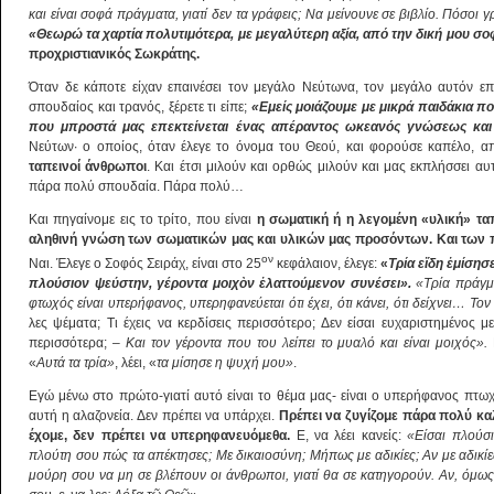
και είναι σοφά πράγματα, γιατί δεν τα γράφεις; Να μείνουνε σε βιβλίο. Πόσοι
«Θεωρώ τα χαρτία πολυτιμότερα, με μεγαλύτερη αξία, από την δική μου σο
προχριστιανικός Σωκράτης.
Όταν δε κάποτε είχαν επαινέσει τον μεγάλο Νεύτωνα, τον μεγάλο αυτόν επι
σπουδαίος και τρανός, ξέρετε τι είπε;
«Εμείς μοιάζουμε με μικρά παιδάκια πο
που μπροστά μας επεκτείνεται ένας απέραντος ωκεανός γνώσεως και
Νεύτων· ο οποίος, όταν έλεγε το όνομα του Θεού, και φορούσε καπέλο, α
ταπεινοί άνθρωποι
. Και έτσι μιλούν και ορθώς μιλούν και μας εκπλήσσει αυ
πάρα πολύ σπουδαία. Πάρα πολύ…
Και πηγαίνομε εις το τρίτο, που είναι
η σωματική ή η λεγομένη «υλική» τα
αληθινή γνώση των σωματικών μας και υλικών μας προσόντων. Και των 
ον
Ναι. Έλεγε ο Σοφός Σειράχ, είναι στο 25
κεφάλαιον, έλεγε:
«
Τρία ε
ἴ
δη
ἐ
μίσησ
πλούσιον ψεύστην, γέροντα μοιχ
ὸ
ν
ἐ
λαττούμενον συνέσει».
«Τρία πράγμ
φτωχός είναι υπερήφανος, υπερηφανεύεται ότι έχει, ότι κάνει, ότι δείχνει… Το
λες ψέματα; Τι έχεις να κερδίσεις περισσότερο; Δεν είσαι ευχαριστημένος με
περισσότερα; –
Και τον γέροντα που του λείπει το μυαλό και είναι μοιχός».
«
Αυτά τα τρία»
, λέει, «
τα μίσησε η ψυχή μου»
.
Εγώ μένω στο πρώτο-γιατί αυτό είναι το θέμα μας- είναι ο υπερήφανος πτωχ
αυτή η αλαζονεία. Δεν πρέπει να υπάρχει.
Πρέπει να ζυγίζομε πάρα πολύ καλά
έχομε, δεν πρέπει να υπερηφανευόμεθα.
Ε, να λέει κανείς:
«Είσαι πλούσ
πλούτη σου πώς τα απέκτησες; Με δικαιοσύνη; Μήπως με αδικίες; Αν με αδικίε
μούρη σου να μη σε βλέπουν οι άνθρωποι, γιατί θα σε κατηγορούν. Αν, όμως, 