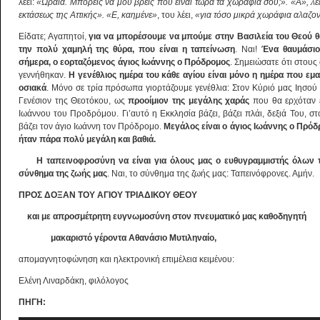
λέει:
«Ωραία. Μπορείς να μου βρεις πού είναι τώρα τα χωράφια σου;».
«Α», λέ
εκτάσεως της Αττικής».
«Ε, καημένε»
, του λέει,
«για τόσο μικρά χωράφια αλαζον
Είδατε; Αγαπητοί,
για να μπορέσουμε να μπούμε στην Βασιλεία του Θεού 
την πολύ χαμηλή της θύρα, που είναι η ταπείνωση
. Ναι!
Ένα θαυμάσιο
σήμερα, ο εορταζόμενος άγιος Ιωάννης ο Πρόδρομος
. Σημειώσατε ότι στους
γεννήθηκαν.
Η γενέθλιος ημέρα του κάθε αγίου είναι μόνο η ημέρα που εμα
οσιακά
. Μόνο σε τρία πρόσωπα γιορτάζουμε γενέθλια: Στον Κύριό μας Ιησού 
Γενέσιον της Θεοτόκου, ως
προοίμιον της μεγάλης χαράς
που θα ερχόταν ε
Ιωάννου του Προδρόμου. Γι’αυτό η Εκκλησία βάζει, βάζει πλάι, δεξιά Του, στ
βάζει τον άγιο Ιωάννη τον Πρόδρομο.
Μεγάλος είναι ο άγιος Ιωάννης ο Πρόδ
ήταν πάρα πολύ μεγάλη και βαθιά.
Η ταπεινοφροσύνη να είναι για όλους μας ο ευθυγραμμιστής όλων τω
σύνθημα της ζωής μας
. Ναι, το σύνθημα της ζωής μας: Ταπεινόφρονες. Αμήν.
ΠΡΟΣ ΔΟΞΑΝ ΤΟΥ ΑΓΙΟΥ ΤΡΙΑΔΙΚΟΥ ΘΕΟΥ
και με απροσμέτρητη ευγνωμοσύνη στον πνευματικό μας καθοδηγητή
μακαριστό γέροντα Αθανάσιο Μυτιληναίο,
απομαγνητοφώνηση και ηλεκτρονική επιμέλεια κειμένου:
Ελένη Λιναρδάκη, φιλόλογος
ΠΗΓΗ: