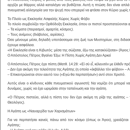
αρχίζει με θάρρος αλλά καταλήγει να βυθίζεται. Αυτή η πτώση δεν είναι απλά
πνευματική αλληγορία για την ψυχή που επιχειρεί να φτάσει στον Κύριο χωρίς
Το Πλοίο ως Εκκλησία: Ασφαλής Χώρος Χωρίς Φόβο
Το πλοίο συμβολίζει την Ορθόδοξη Εκκλησία, όπου οι πιστοί προστατεύονται 
– Τα κύματα (πειρασμοί, αμαρτία, κόσμος).
– Τους ανέμους (διάβολος, αιρέσεις).
Όσο μένουμε μέσα, δηλαδή υποτάσσομαι στη ζωή των Μυστηρίων, στη διδασκ
έχουμε ασφάλεια.
«Η Εκκλησία είναι η Κιβωτός: μέσα της σώζεσαι, έξω της κατακλύζεσαι» (Άγιος
Ο Απόστολος Πέτρος Βγαίνει Έξω: Η Πίστη Χωρίς Αγάπη Δεν Αρκεί
Ο Απόστολος Πέτρος έχει πίστη (Ματθ. 14:28: «Εἰ σὺ εἶ, κέλευσόν με ἐλθεῖν πρὸ
– Δεν έχει ακόμη την τελειότητα της Αγάπης (η οποία «ἐκβάλλει τὸν φόβον» – Α 
– Επικεντρώνεται στον εαυτό του («Εγώ θα περπατήσω!») αντί στον Χριστό.
Αυτός είναι ο κίνδυνος κάθε πνευματικού αγωνιστή: Να νομίζει ότι μπορεί να
δυνάμεις, χωρίς να έχει ωριμάσει στην ταπείνωση και την αγάπη.
«Ο Πέτρος πιστεύει, αλλά η πίστη του δεν έχει ακόμη τη ρίζα της αγάπης –
Θεολόγος).
Η Αγάπη ως «Ναυαρχίδα των Χαρισμάτων»
Για να περπατήσει κανείς πάνω από τον κόσμο (όπως οι Άγιοι), χρειάζεται 
Αγάπης: