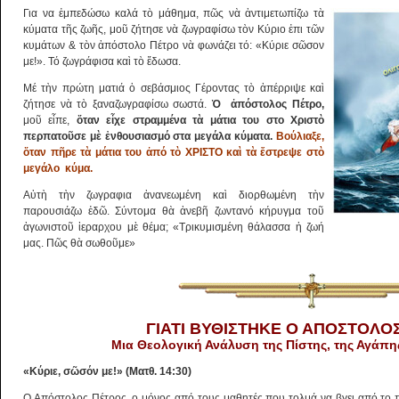
Για να ἐμπεδώσω καλά τὸ μάθημα, πῶς νὰ ἀντιμετωπίζω τὰ
κύματα τῆς ζωῆς, μοῦ ζήτησε νὰ ζωγραφίσω τὸν Κύριο ἐπι τῶν
κυμάτων & τὸν ἀπόστολο Πέτρο νὰ φωνάζει τό: «Κύριε σῶσον
με!». Τό ζωγράφισα καὶ τὸ ἔδωσα.
Μέ τὴν πρώτη ματιά ὁ σεβάσμιος Γέροντας τὸ ἀπέρριψε καὶ
ζήτησε νὰ τὸ ξαναζωγραφίσω σωστά.
Ὁ ἀπόστολος Πέτρο,
μοῦ εἶπε,
ὅταν εἶχε στραμμένα τὰ μάτια του στο Χριστὸ
περπατοῦσε μὲ ἐνθουσιασμό στα μεγάλα κύματα.
Βούλιαξε,
ὅταν πῆρε τὰ μάτια του ἀπό τὸ ΧΡΙΣΤΟ καὶ τὰ ἔστρεψε στὸ
μεγάλο κύμα.
Αὐτὴ τὴν ζωγραφια ἀνανεωμένη καὶ διορθωμένη τὴν
παρουσιάζω ἐδῶ. Σύντομα θὰ ἀνεβῆ ζωντανό κήρυγμα τοῦ
ἀγωνιστοῦ ἱεραρχου μὲ θέμα; «Τρικυμισμένη θάλασσα ἡ ζωή
μας. Πῶς θὰ σωθοῦμε»
ΓΙΑΤΙ ΒΥΘΙΣΤΗΚΕ Ο ΑΠΟΣΤΟΛΟ
Μια Θεολογική Ανάλυση της Πίστης, της Αγάπη
«Κύριε, σῶσόν με!» (Ματθ. 14:30)
Ο Απόστολος Πέτρος, ο μόνος από τους μαθητές που τολμά να βγει από το π