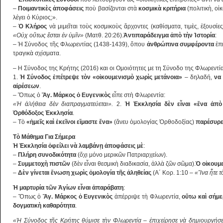
–
Ποιμαντικὲς ἀποφάσεις
ποὺ βασίζονται στὰ
κοσμικὰ κριτήρια
(πολιτικὴ, οἰ
λέγει ὁ Κύριος;».
–
Ὁ Κλήρος
νὰ μιμεῖται τοὺς κοσμικοὺς ἄρχοντες (καθίσματα, τιμὲς, ἐξουσίε
«Οὐχ οὕτως ἔσται ἐν ὑμῖν»
(Ματθ. 20:26).
Ἀντιπαράδειγμα ἀπὸ τὴν Ἱστορία
:
– Ἡ Σύνοδος τῆς Φλωρεντίας (1438-1439), ὅπου
ἀνθρώπινα συμφέροντα
ἐπι
τραγικὰ σχίσματα.
– Η Σύνοδος της Κρήτης (2016) και οι Ομοιότητες με τη Σύνοδο της Φλωρεντί
1.
Ἡ Σύνοδος ἐπέτρεψε τὸν «οἰκουμενισμὸ χωρὶς μετάνοια»
– δηλαδή,
να
αἱρέσεων
.
– Ὅπως ὁ
Ἅγ. Μάρκος ὁ Ευγενικὸς
εἶπε στὴ Φλωρεντία:
«Ἡ ἀλήθεια δὲν διαπραγματεύεται».
2.
Ἡ Ἐκκλησία δὲν εἶναι «ἕνα ἀπ
Ὀρθόδοξος Ἐκκλησία
.
– Τὸ
«ἡμεῖς καὶ ἐκεῖνοι εἴμαστε ἕνα»
(ἄνευ ὁμολογίας Ὀρθοδοξίας)
παρέσυρε
Τὸ Μάθημα Για Σήμερα
Ἡ Ἐκκλησία ὀφείλει νὰ λαμβάνῃ ἀποφάσεις μὲ
:
–
Πλήρη συνοδικότητα
(ὄχι μόνο μερικῶν Πατριαρχείων).
–
Συμμετοχὴ πιστῶν
(δὲν εἶναι θεσμικὴ διαδικασία, ἀλλὰ ζῶν σῶμα).
Ὁ οἰκουμε
–
Δὲν γίνεται ἕνωση χωρὶς ὁμολογία τῆς ἀληθείας
(Α´ Κορ. 1:10 –
«Ἵνα ἦτε τ
Ἡ μαρτυρία τῶν Ἁγίων εἶναι ἀπαράβατη
:
– Ὅπως ὁ
Ἅγ. Μάρκος ὁ Ευγενικὸς
ἀπέρριψε τὴ Φλωρεντία,
οὕτω καὶ σήμε
δογματικὴ καθαρότητα
.
«Ἡ Σύνοδος τῆς Κρήτης θύμισε τὴν Φλωρεντία – ἐπιχείρησε νὰ δημιουργήσ