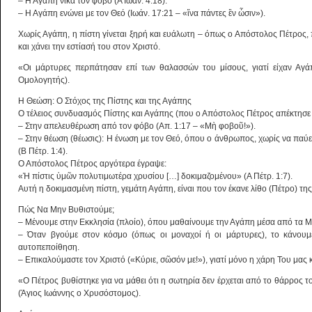
– Η Αγάπη νικά τον φόβο (Α Ιωάν. 4:18).
– Η Αγάπη ενώνει με τον Θεό (Ιωάν. 17:21 – «ἵνα πάντες ἓν ὦσιν»).
Χωρίς Αγάπη, η πίστη γίνεται ξηρή και ευάλωτη – όπως ο Απόστολος Πέτρος, 
και χάνει την εστίασή του στον Χριστό.
«Οι μάρτυρες περπάτησαν επί των θαλασσών του μίσους, γιατί είχαν Αγά
Ομολογητής).
Η Θεώση: Ο Στόχος της Πίστης και της Αγάπης
Ο τέλειος συνδυασμός Πίστης και Αγάπης (που ο Απόστολος Πέτρος απέκτησε 
– Στην απελευθέρωση από τον φόβο (Απ. 1:17 – «Μὴ φοβοῦ!»).
– Στην θέωση (θέωσις): Η ένωση με τον Θεό, όπου ο άνθρωπος, χωρίς να παύει ν
(Β Πέτρ. 1:4).
Ο Απόστολος Πέτρος αργότερα έγραψε:
«Ἡ πίστις ὑμῶν πολυτιμωτέρα χρυσίου […] δοκιμαζομένου» (Α Πέτρ. 1:7).
Αυτή η δοκιμασμένη πίστη, γεμάτη Αγάπη, είναι που τον έκανε λίθο (Πέτρο) τη
Πώς Να Μην Βυθιστούμε;
– Μένουμε στην Εκκλησία (πλοίο), όπου μαθαίνουμε την Αγάπη μέσα από τα Μ
– Όταν βγούμε στον κόσμο (όπως οι μοναχοί ή οι μάρτυρες), το κάνουμ
αυτοπεποίθηση.
– Επικαλούμαστε τον Χριστό («Κύριε, σῶσόν με!»), γιατί μόνο η χάρη Του μας 
«Ο Πέτρος βυθίστηκε για να μάθει ότι η σωτηρία δεν έρχεται από το θάρρος τ
(Άγιος Ιωάννης ο Χρυσόστομος).