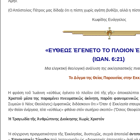
Αμήν.
(Ο Απόστολος Πέτρος μας δίδαξε ότι η πίστη χωρίς αγάπη βυθίζει, αλλά η πίστ
Κωφίδης Ευάγγελος
«ΕΥ̓ΘΕΩΣ ἘΓΕΝΕΤΟ ΤΟ ΠΛΟΙΟΝ ἘΠ
(ΙΩΑΝ. 6:21)
Μια ελεγκτική θεολογική ανάλυση της εκκλησιαστικής πν
Το Δόγμα της Θείας Παρουσίας στην Εκ
Η φράση τοῦ Ἰωάννη «εὐθέως ἐγένετο τὸ πλοῖον ἐπὶ τῆς γῆς» ἀποκαλύπτει
Χριστοῦ μέσα της παραμένει πνευματικῶς ἀκίνητη, παρότι φαινομενικῶς κ
Συμεὼν ὁ Νέος Θεολόγος) ἐμφατικῶς διδάσκουν ὅτι:
«Ὅταν ἡ Ἐκκλησία σταυρῶ
τὴν θείαν ἐνέργεια, τότε «εὐθέως» φθάνει στὸν σωτήριο σκοπό»
(Ὅσιος Θεοφύλ
Ἡ Τραγωδία τῆς Ἀνθρώπινης Διοίκησης Χωρὶς Χριστόν
Ἡ σύγχρονη πραγματικότητα τῆς Ἐκκλησίας, δυστυχῶς, συχνὰ ἀποτελεῖ
ἀντιπ
–
Ἐπισκοπικὲς Σύνοδοι
ποὺ λειτουργοῦν ὡς «διοικητικὲς ἐπιτροπὲς» ἀντὶ νὰ ε