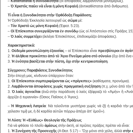
–
Καταπατᾶται ἡ συνοδικότητα
(οἱ ἀποφάσεις λαμβάνονται μονομερῶς).
–
Ὁ Χριστὸς παύει νὰ εἶναι ἡ μόνη Κεφαλή
(ἀντικαθίσταται ἀπὸ ἄνθρωπο).
Τί εἶναι ἡ Συνοδικότητα στὴν Ὀρθόδοξη Παράδοση;
Ἡ Ὀρθόδοξη Ἐκκλησία λειτουργεῖ ὡς
σῶμα
μὲ:
–
Τὸν Χριστὸ ὡς μόνη Κεφαλή
(Ἐφεσ. 5:23).
–
Οἱ Ἐπίσκοποι συνεργάζονται ἐν συνόδῳ
(ὡς οἱ Ἀπόστολοι στὶς Πράξεις 15)
–
Ὁ λαὸς συμμετέχει
(ἐκλέγει Ἐπισκόπους, ἐπιδοκιμάζει ἀποφάσεις).
Χαρακτηριστικά:
1.
Οὐδεμία μονοπώληση ἐξουσίας
– οἱ Ἐπίσκοποι εἶναι
πρεσβύτεροι ἐν ἀγά
2.
Ἡ ἀλήθεια προκύπτει ἀπὸ τὸ Ἅγιο Πνεῦμα μέσα στὸ σύνολο
(ὄχι ἀπὸ ἕνα 
3.
Ἡ ἑνότητα βασίζεται στὴν πίστη, ὄχι στὴν κεντρικοποίηση
.
Σύγχρονες Παραβιάσεις Συνοδικότητος
Στὴν ἐποχή μας, κίνδυνοι ὑπάρχουν ὅταν:
1.
Οἱ Ἐπίσκοποι συμπεριφέρονται ὡς «πρίγκιπες»
(καθίσματα, προνόμια).
2.
Λαμβάνονται ἀποφάσεις χωρὶς πραγματικὴ συζήτηση
(π.χ. μόνο ἀπὸ τὴν 
3.
Ὁ λαὸς ἀγνοεῖται
(ἐνῶ στὴν παράδοση ὁ λαὸς ἐξέφραζε τὸ «Ἀμήν» ἢ «Ἀνά
ἀρχίζει ἡ τυραννία»
(Όσιος Παΐσιος ὁ Ἅγιος).
–
Ἡ Μηχανικὴ Λατρεία
: Νὰ τελοῦνται μυστήρια χωρὶς νὰ ζῇ ἡ καρδιὰ τὴν μ
χείλεσιν τιμᾷ με, ἡ δὲ καρδία αὐτῶν πόρρω ἀπέχει ἀπ’ ἐμοῦ»).
Ἡ Λύση: Ἡ «Εὐθέως» Θεολογία τῆς Πράξεως
Γιὰ νὰ φθάσει τὸ πλοῖο
ἀμέσως
στὴν ἀκτή, αἱ πρῶτες πράξεις πρέπει νὰ εἶναι:
1.
Ἡ Συνέχιση τῆς Προσευχῆς
(A Θεσ. 5:17) – Ὄχι μόνο στὰ χείλη, ἀλλὰ
στὴν 