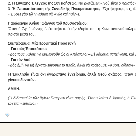
2.
Ἡ Συνεχὴς Ἔλεγχος τῆς Συνειδήσεως
: Νὰ ρωτῶμεν:
«Ποῦ εἶναι ὁ Χριστὸς
3.
Ἡ Ἀποκατάσταση τῆς Συνοδικῆς Πνευματικότητας
: Ὄχι ψηφοφορίες, 
«Ἔδοξε γὰρ τῷ Πνεύματι τῷ Ἁγίῳ καὶ ἡμῖν»
).
Παράδειγμα Ἁγίου Ἰωάννου τοῦ Χρυσοστόμου
:
Ὅταν ὁ Ἅγ. Ἰωάννης ἐπέστρεψε ἀπὸ τὴν ἐξορία του, ἡ Κωνσταντινούπολη
Χριστὸ μέσα του.
Συμπέρασμα: Μία Προφητική Προσευχή
–
Γιὰ τοὺς Ἐπισκόπους
:
«Δός τους, Κύριε, νὰ κυβερνοῦν ὡς οἱ Ἀπόστολοι – μὲ δάκρυα, ταπείνωση, καὶ
–
Γιὰ τὸν Λαό
:
«Δὸς ἡμῖν νὰ μὴ ἐγκαταλείψουμε τὸ πλοῖο, ἀλλὰ νὰ κράξουμε: «Κύριε, σῶσον!
Ἡ Ἐκκλησία εἶναι ὄχι ἀνθρώπινο ἐγχείρημα, ἀλλὰ Θεοῦ σκάφος. Ὅταν 
γίνεται δυνατόν.
ΑΜΗΝ.
(Ἡ διδασκαλία τῶν Ἁγίων Πατέρων εἶναι σαφής: Ὅπου λείπει ὁ Χριστός, ἡ Ἐκ
ἔρχεται «εὐθέως»).