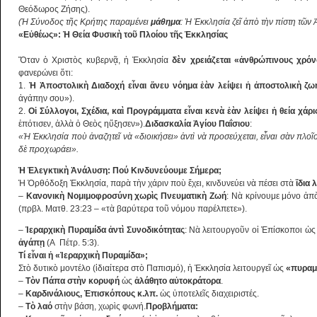
Θεόδωρος Ζήσης).
(Ἡ Σύνοδος τῆς Κρήτης παραμένει
μάθημα
: Ἡ Ἐκκλησία ζεῖ ἀπὸ τὴν πίστη τῶν
«Εὐθέως»: Ἡ Θεία Φυσικὴ τοῦ Πλοίου τῆς Ἐκκλησίας
Ὅταν ὁ Χριστὸς κυβερνᾷ, ἡ Ἐκκλησία
δὲν χρειάζεται «ἀνθρώπινους χρό
φανερώνει ὅτι:
1.
Ἡ Ἀποστολικὴ Διαδοχή εἶναι ἄνευ νόημα ἐὰν λείψει ἡ ἀποστολικὴ ζω
ἀγάπην σου»).
2.
Οἱ Σύλλογοι, Σχέδια, καὶ Προγράμματα εἶναι κενὰ ἐὰν λείψει ἡ θεία χάρι
ἐπότισεν, ἀλλὰ ὁ Θεὸς ηὔξησεν»).
Διδασκαλία Ἁγίου Παΐσιου
:
«Ἡ Ἐκκλησία ποὺ ἀναζητεῖ νὰ «διοικήσει» ἀντὶ νὰ προσεύχεται, εἶναι σὰν πλοῖο
δὲ προχωράει».
Ἡ Ἐλεγκτικὴ Ἀνάλυση: Πού Κινδυνεύουμε Σήμερα;
Ἡ Ὀρθόδοξη Ἐκκλησία, παρὰ τὴν χάριν ποὺ ἔχει, κινδυνεύει νὰ πέσει στὰ
ἴδια 
–
Κανονικὴ Νομιμοφροσύνη χωρὶς Πνευματικὴ Ζωή
: Νὰ κρίνουμε μόνο ἀπὸ
(πρβλ. Ματθ. 23:23 – «τὰ βαρύτερα τοῦ νόμου παρέλπετε»).
–
Ἱεραρχικὴ Πυραμίδα ἀντὶ Συνοδικότητας
: Νὰ λειτουργοῦν οἱ Ἐπίσκοποι ὡς
ἀγάπῃ
(A Πέτρ. 5:3).
Τί εἶναι ἡ «Ἱεραρχικὴ Πυραμίδα»;
Στὸ δυτικὸ μοντέλο (ἰδιαίτερα στὸ Παπισμό), ἡ Ἐκκλησία λειτουργεῖ ὡς
«πυραμ
–
Τὸν Πάπα στὴν κορυφή
ὡς
ἀλάθητο αὐτοκράτορα
.
–
Καρδινάλιους, Ἐπισκόπους κ.λπ.
ὡς ὑποτελεῖς διαχειριστές.
–
Τὸ λαό
στὴν βάση, χωρὶς φωνή.
Προβλήματα: