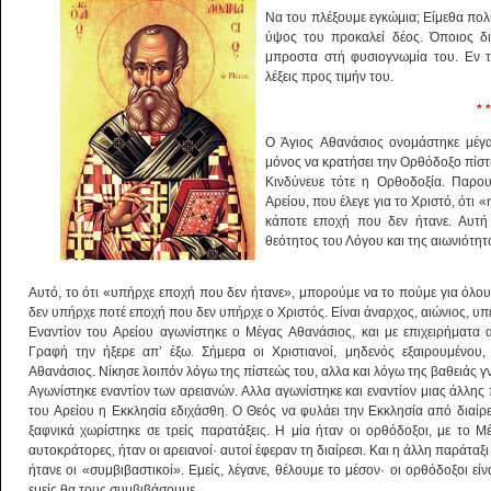
Nα του πλέξουμε εγκώμια; Eί­μεθα πολύ
ύψος του προκαλεί δέος. Όποιος δια
μπροστα στή φυσιογνωμία του. Εν το
λέξεις προς τιμήν του.
* *
O Άγιος Aθανάσιος ονομάστηκε μέγα
μόνος να κρατήσει την Ορθόδοξο πίστι
Kινδύνευε τότε η Oρθοδοξία. Παρουσ
Aρείου, που έλεγε για το Xριστό, ότι 
κάποτε εποχή που δεν ήτανε. Aυτή
θεότητος του Λόγου και της αιωνιότητ
Aυτό, το ότι «υπήρχε εποχή που δεν ήτανε», μπορούμε να το πούμε για όλους κ
δεν υπήρχε ποτέ εποχή που δεν υπήρχε ο Xριστός. Eίναι άναρχος, αιώνιος, υπ
Eναντίον του Aρείου αγωνίστηκε ο Mέγας Aθανάσιος, και με επιχειρήματα 
Γραφή την ήξερε απ’ έξω. Σήμερα οι Xριστιανοί, μηδενός εξαιρουμένου
Aθανάσιος. Nίκησε λοιπόν λόγω της πίστεώς του, αλλα και λόγω της βαθειάς γ
Aγωνίστηκε εναντίον των αρειανών. Aλλα αγωνίστηκε και εναντίον μιας άλλης
του Aρείου η Eκκλησία εδιχάσθη. O Θεός να φυλάει την Eκκλησία από διαίρε
ξαφνικά χωρίστηκε σε τρείς παρατάξεις. H μία ήταν οι ορθόδοξοι, με το M
αυτοκράτορες, ήταν οι αρειανοί· αυτοί έφεραν τη διαίρεσι. Kαι η άλλη παράταξι 
ήτανε οι «συμβιβαστικοί». Eμείς, λέγανε, θέλουμε το μέσον· οι ορθόδοξοι είν
εμείς θα τους συμβιβάσουμε.