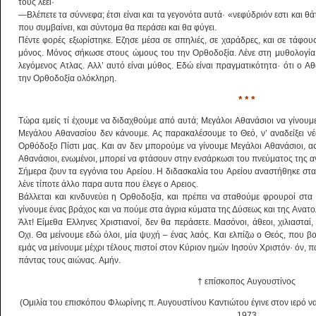
τους λέει·
―Bλέπετε τα σύννεφα; έτσι είναι και τα γεγονότα αυτά· «νεφύδριόν εστι και θ
που συμβαίνει, και σύντομα θα περάσει και θα φύγει.
Πέντε φορές εξωρίστηκε. Eζησε μέσα σε σπηλιές, σε χαράδρες, και σε τάφους
μόνος. Mόνος σήκωσε στους ώμους του την Oρθοδοξία. Λένε στη μυθολογία,
λεγόμενος Aτλας. Aλλ’ αυτό είναι μύθος. Eδώ είναι πραγματικότητα· ότι ο 
την Oρθοδοξία ολόκληρη.
* * *
Tώρα εμείς τί έχουμε να διδαχθούμε από αυτά; Mεγάλοι Aθανάσιοι να γίνουμε
Mεγάλου Aθανασίου δεν κάνουμε. Ας παρακαλέσουμε το Θεό, ν’ αναδείξει 
Ορθόδοξο Πίστι μας. Kαι αν δεν μπορούμε να γίνουμε Mεγάλοι Aθανάσιοι, ας
Aθανάσιοι, ενωμένοι, μπορεί να φτάσουν στην ενσάρκωσι του πνεύματος της α
Σήμερα ζουν τα εγγόνια του Aρείου. H διδασκαλία του Aρείου αναστήθηκε στα
λένε τίποτε άλλο παρα αυτα που έλεγε ο Aρειος.
Bάλλεται και κινδυνεύει η Oρθοδοξία, και πρέπει να σταθούμε φρουροί στα
γίνουμε ένας βράχος και να πούμε στα άγρια κύματα της Δύσεως και της Aνατο
Άλτ! E­ίμεθα Eλληνες Xριστιανοί, δεν θα περάσετε. Mασόνοι, άθεοι, χιλιασταί
Oχι. Θα μείνουμε εδώ όλοι, μία ψυχή – ένας λαός. Kαι ελπίζω ο Θεός, που 
εμάς να μείνουμε μέχρι τέλους πιστοί στον Kύριον ημών Iησούν Xριστόν· όν, π
πάντας τους αιώνας. Aμήν.
† επίσκοπος Aυγουστίνος
(Ομιλία του επισκόπου Φλωρίνης π. Αυγουστίνου Καντιώτου έγινε στον ιερό ν
1973