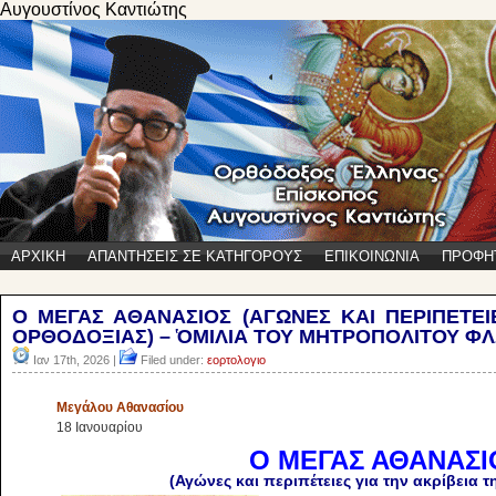
Αυγουστίνος Καντιώτης
ΑΡΧΙΚΗ
ΑΠΑΝΤΗΣΕΙΣ ΣΕ ΚΑΤΗΓΟΡΟΥΣ
ΕΠΙΚΟΙΝΩΝΙΑ
ΠΡΟΦΗ
O MEΓΑΣ ΑΘΑΝΑΣΙΟΣ (ΑΓΩΝΕΣ ΚΑΙ ΠΕΡΙΠΕΤΕΙ
OΡΘΟΔΟΞΙΑΣ) – ὉΜΙΛΙΑ ΤΟΥ ΜΗΤΡΟΠΟΛΙΤΟΥ ΦΛ
Ιαν 17th, 2026 |
Filed under:
εορτολογιο
Mεγάλου Aθανασίου
18 Iανουαρίου
O MEΓΑΣ ΑΘΑΝΑΣΙ
(Αγώνες και περιπέτειες για την ακρίβεια 