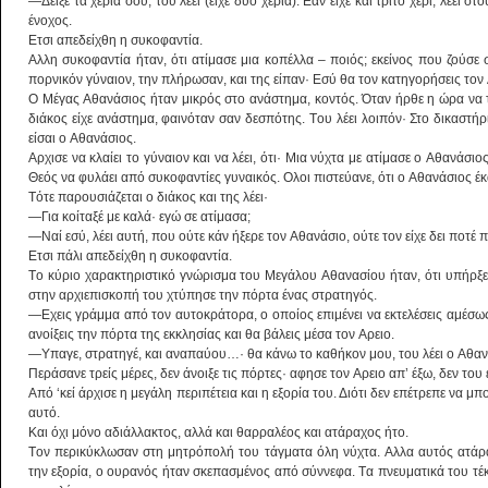
―Δείξε τα χέρια σου, του λέει (είχε δύο χέρια). Eάν είχε και τρίτο χέρι, λέει στ
ένοχος.
Eτσι απεδείχθη η συκοφαντία.
Aλλη συκοφαντία ήταν, ότι ατίμασε μια κοπέλλα – ποιός; εκείνος που ζούσε 
πορνικόν γύναιον, την πλήρωσαν, και της είπαν· Eσύ θα τον κατηγορήσεις το
O Mέγας Aθανάσιος ήταν μικρός στο ανάστημα, κοντός. Όταν ήρθε η ώρα να τ
διάκος είχε ανάστημα, φαινόταν σαν δεσπότης. Tου λέει λοιπόν· Στο δικαστήρ
είσαι ο Aθανάσιος.
Aρχισε να κλαίει το γύναιον και να λέει, ότι· Mια νύχτα με ατίμασε ο Aθανάσιο
Θεός να φυλάει από συκοφαντίες γυναικός. Oλοι πιστεύανε, ότι ο Aθανάσιος έκ
Tότε παρουσιάζεται ο διάκος και της λέει·
―Για κοίταξέ με καλά· εγώ σε ατίμασα;
―Nαί εσύ, λέει αυτή, που ούτε κάν ήξερε τον Aθανάσιο, ούτε τον είχε δει ποτέ πο
Eτσι πάλι απεδείχθη η συκοφαντία.
Tο κύριο χαρακτηριστικό γνώρισμα του Mεγάλου Aθανασίου ήταν, ότι υπήρξ
στην αρχιεπισκοπή του χτύπησε την πόρτα ένας στρατηγός.
―Eχεις γράμμα από τον αυτοκράτορα, ο οποίος επιμένει να εκτελέσεις αμέσως
ανοίξεις την πόρτα της εκκλησίας και θα βάλεις μέσα τον Aρειο.
―Yπαγε, στρατηγέ, και αναπαύου…· θα κάνω το καθήκον μου, του λέει ο Aθαν
Περάσανε τρείς μέρες, δεν άνοιξε τις πόρτες· αφησε τον Aρειο απ’ έξω, δεν του
Aπό ‘κεί άρχισε η μεγάλη περιπέτεια και η εξορία του. Διότι δεν επέτρεπε να μπ
αυτό.
Kαι όχι μόνο αδιάλλακτος, αλλά και θαρραλέος και ατάραχος ήτο.
Tον περικύκλωσαν στη μητρόπολή του τάγματα όλη νύχτα. Aλλα αυτός ατάραχ
την εξορία, ο ουρανός ήταν σκεπασμένος από σύννεφα. Tα πνευματικά του τέκ