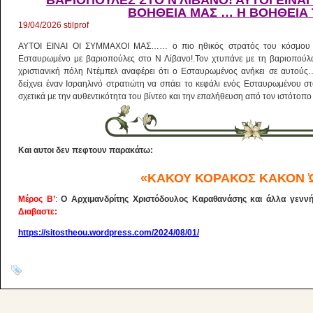
ΒΑΡΙΟΠΟΥΛΕΣ ΣΤΟ Ν ΛΙΒΑΝΟ! ΑΥΤΟΙ ΕΙΝΑΙ 
ΒΟΗΘΕΙΑ ΜΑΣ … Η ΒΟΗΘΕΙΑ Τ
19/04/2026
stilprof
ΑΥΤΟΙ ΕΙΝΑΙ ΟΙ ΣΥΜΜΑΧΟΙ ΜΑΣ…… ο πιο ηθικός στρατός του κόσμου ισρ
Εσταυρωμένο με βαριοπούλες στο Ν Λίβανο!.Τον χτυπάνε με τη βαριοπούλα
χριστιανική πόλη Ντέμπελ αναφέρει ότι ο Εσταυρωμένος ανήκει σε αυτούς
δείχνει έναν Ισραηλινό στρατιώτη να σπάει το κεφάλι ενός Εσταυρωμένου στ
σχετικά με την αυθεντικότητα του βίντεο και την επαλήθευση από τον ιστότοπ
Και αυτοι δεν πεφτουν παρακάτω:
«ΚΑΚΟΥ ΚΟΡΑΚΟΣ ΚΑΚΟΝ Ὠ
Μέρος Β’
:
Ο Αρχιμανδρίτης Χριστόδουλος Καραθανάσης και άλλα γεννή
Διαβαστε:
https://sitostheou.wordpress.com/2024/08/01/
E%BF%CE%B9%CE%BA%C
%CE%B5%CF%80%CE%B9%CF%83/