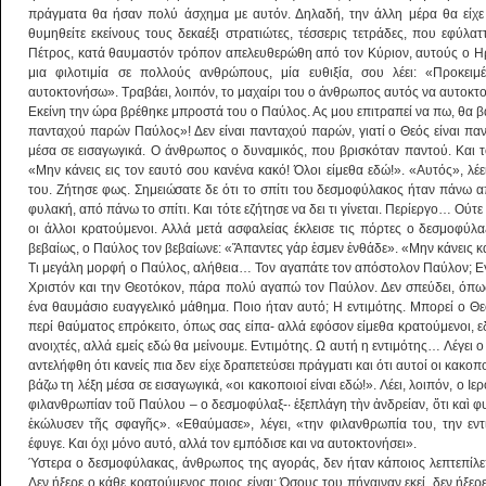
πράγματα θα ήσαν πολύ άσχημα με αυτόν. Δηλαδή, την άλλη μέρα θα είχε 
θυμηθείτε εκείνους τους δεκαέξι στρατιώτες, τέσσερις τετράδες, που εφύλα
Πέτρος, κατά θαυμαστόν τρόπον απελευθερώθη από τον Κύριον, αυτούς ο Ηρ
μια φιλοτιμία σε πολλούς ανθρώπους, μία ευθιξία, σου λέει: «Προκειμ
αυτοκτονήσω». Τραβάει, λοιπόν, το μαχαίρι του ο άνθρωπος αυτός να αυτοκτο
Εκείνη την ώρα βρέθηκε μπροστά του ο Παύλος. Ας μου επιτραπεί να πω, θα 
πανταχού παρών Παύλος»! Δεν είναι πανταχού παρών, γιατί ο Θεός είναι π
μέσα σε εισαγωγικά. Ο άνθρωπος ο δυναμικός, που βρισκόταν παντού. Και 
«Μην κάνεις εις τον εαυτό σου κανένα κακό! Όλοι είμεθα εδώ!». «Αυτός», λέ
του. Ζήτησε φως. Σημειώσατε δε ότι το σπίτι του δεσμοφύλακος ήταν πάνω
φυλακή, από πάνω το σπίτι. Και τότε εζήτησε να δει τι γίνεται. Περίεργο… Ούτ
οι άλλοι κρατούμενοι. Αλλά μετά ασφαλείας έκλεισε τις πόρτες ο δεσμοφύλα
βεβαίως, ο Παύλος τον βεβαίωνε: «Ἅπαντες γάρ ἐσμεν ἐνθάδε». «Μην κάνεις κα
Τι μεγάλη μορφή ο Παύλος, αλήθεια… Τον αγαπάτε τον απόστολον Παύλον; Ε
Χριστόν και την Θεοτόκον, πάρα πολύ αγαπώ τον Παύλον. Δεν σπεύδει, όπως
ένα θαυμάσιο ευαγγελικό μάθημα. Ποιο ήταν αυτό; Η εντιμότης. Μπορεί ο Θεό
περί θαύματος επρόκειτο, όπως σας είπα- αλλά εφόσον είμεθα κρατούμενοι, εδ
ανοιχτές, αλλά εμείς εδώ θα μείνουμε. Εντιμότης. Ω αυτή η εντιμότης… Λέγει
αντελήφθη ότι κανείς πια δεν είχε δραπετεύσει πράγματι και ότι αυτοί οι κακοπο
βάζω τη λέξη μέσα σε εισαγωγικά, «οι κακοποιοί είναι εδώ!». Λέει, λοιπόν, ο
φιλανθρωπίαν τοῦ Παύλου – ο δεσμοφύλαξ-· ἐξεπλάγη τὴν ἀνδρείαν, ὅτι καὶ φυ
ἐκώλυσεν τῆς σφαγῆς». «Εθαύμασε», λέγει, «την φιλανθρωπία του, την εν
έφυγε. Και όχι μόνο αυτό, αλλά τον εμπόδισε και να αυτοκτονήσει».
Ύστερα ο δεσμοφύλακας, άνθρωπος της αγοράς, δεν ήταν κάποιος λεπτεπίλεπτ
Δεν ήξερε ο κάθε κρατούμενος ποιος είναι; Όσους του πήγαιναν εκεί, δεν ήξερ