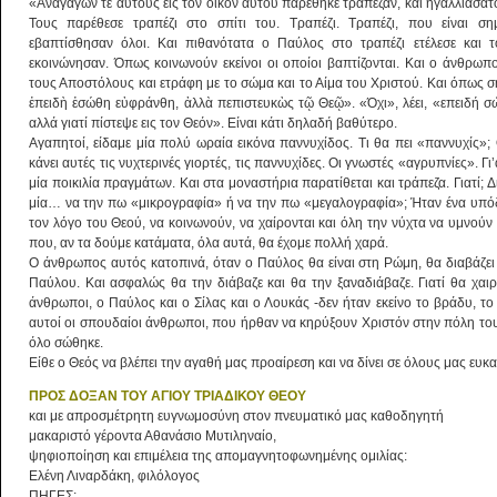
«Ἀναγαγών τε αὐτοὺς εἰς τὸν οἶκον αὐτοῦ παρέθηκε τράπεζαν, καὶ ἠγαλλιάσατ
Τους παρέθεσε τραπέζι στο σπίτι του. Τραπέζι. Τραπέζι, που είναι σημ
εβαπτίσθησαν όλοι. Και πιθανότατα ο Παύλος στο τραπέζι ετέλεσε και τ
εκοινώνησαν. Όπως κοινωνούν εκείνοι οι οποίοι βαπτίζονται. Και ο άνθρω
τους Αποστόλους και ετράφη με το σώμα και το Αίμα του Χριστού. Και όπως 
ἐπειδὴ ἐσώθη εὐφράνθη, ἀλλὰ πεπιστευκὼς τῷ Θεῷ». «Όχι», λέει, «επειδή σώ
αλλά γιατί πίστεψε εις τον Θεόν». Είναι κάτι δηλαδή βαθύτερο.
Αγαπητοί, είδαμε μία πολύ ωραία εικόνα παννυχίδος. Τι θα πει «παννυχίς»;
κάνει αυτές τις νυχτερινές γιορτές, τις παννυχίδες. Οι γνωστές «αγρυπνίες». Γι
μία ποικιλία πραγμάτων. Και στα μοναστήρια παρατίθεται και τράπεζα. Γιατί; Δ
μία… να την πω «μικρογραφία» ή να την πω «μεγαλογραφία»; Ήταν ένα υπόδ
τον λόγο του Θεού, να κοινωνούν, να χαίρονται και όλη την νύχτα να υμνού
που, αν τα δούμε κατάματα, όλα αυτά, θα έχομε πολλή χαρά.
Ο άνθρωπος αυτός κατοπινά, όταν ο Παύλος θα είναι στη Ρώμη, θα διαβάζει
Παύλου. Και ασφαλώς θα την διάβαζε και θα την ξαναδιάβαζε. Γιατί θα χαιρ
άνθρωποι, ο Παύλος και ο Σίλας και ο Λουκάς -δεν ήταν εκείνο το βράδυ, τ
αυτοί οι σπουδαίοι άνθρωποι, που ήρθαν να κηρύξουν Χριστόν στην πόλη του
όλο σώθηκε.
Είθε ο Θεός να βλέπει την αγαθή μας προαίρεση και να δίνει σε όλους μας ευκα
ΠΡΟΣ ΔΟΞΑΝ ΤΟΥ ΑΓΙΟΥ ΤΡΙΑΔΙΚΟΥ ΘΕΟΥ
και με απροσμέτρητη ευγνωμοσύνη στον πνευματικό μας καθοδηγητή
μακαριστό γέροντα Αθανάσιο Μυτιληναίο,
ψηφιοποίηση και επιμέλεια της απομαγνητοφωνημένης ομιλίας:
Ελένη Λιναρδάκη, φιλόλογος
ΠΗΓΕΣ: