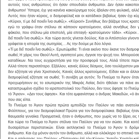
αυτούς τους ανθρώπους ότι ήσαν σπουδαίοι άνθρωποι. Δεν ήσαν κακοποιο
άνθρωποι! Ύστερα, όχι για κανένα κακούργημα τούς έβαλαν στη φυλακή, αλλά
Αυτός που ήταν κύριος, ο δεσμοφύλαξ και οι κατάδικοι βεβαίως ήσαν όχι κύρι
«Κύριοι, τί με δεῖ ποιεῖν ἵνα σωθῶ;». «Κύριοι!» Συνήθως δεν βάζομε τους κρατ
εγώ το γράφω όταν στέλνω σε κάποιον κρατούμενον, αλλά συνήθως δεν γί
φάκελο, που στέλνω μία επιστολή, μία επιταγή- κρατούμενον τάδε». «Κύριοι
δεῖ ποιεῖν ἵνα σωθῶ;». Και τώρα αυτός γίνεται δούλος. Και οι Απόστολοι γίνοντ
γράφεται η ιστορία της σωτηρίας… Ας την δούμε με δύο λόγια.
«Τί με δεῖ ποιεῖν ἵνα σωθῶ;». Ερωτώμεθα: Τι είναι εκείνο που έκανε τον δεσ
σωθεί; Η χάρις του Θεού! Αυτή, αγαπητοί μου, ήγγισε την ψυχή του. Μπορούσε
καταδίκων. Να τους ευχαριστήσει για την προσφορά τους. Αλλά τίποτε περ
Αλλά τίποτε περισσότερο. Εξάλλου, κανείς άλλος δέσμιος, όσο τουλάχιστον μα
δεν εζήτησε να γίνει Χριστιανός. Κανείς άλλος κρατούμενος. Είδαν και οι άλλοι
δεσμοφύλαξ εζήτησε να σωθεί; Τι συνέβη με αυτόν; Το Πνεύμα το Άγιον ότ
προχωρήσουν εις το εσωτερικόν της Μικράς Ασίας διότι ήθελαν να πάνε αν
καταστρωμένο σχέδιο το ιεραποστολικό του Παύλου, δεν τους άφησε το Πνεύμ
τὸ Ἅγιον». «Δεν τους άφησε». Και τότε εμφανίστηκε ο άνδρας Μακεδών, «ὁ ἀνὴ
που σας είπα.
Το Πνεύμα το Άγιον πρώτα πρώτα εμποδίζει τον Παύλον να πάει ανατολικά
Φιλίππους, για τον δεσμοφύλακα! Πρώτα για τον δεσμοφύλακα. Βεβαίως ήταν κ
θαυμασία γυναίκα. Πραγματικά, ήταν ο άνθρωπος, που χωρίς να το ξέρει, εις 
Και τώρα το Πνεύμα το Άγιον στέλνει τον Παύλον για να τον σώσει. Και κοι
δυσαρέστων περιστατικών. Είναι εκπληκτικό το Πνεύμα το Άγιον τι δρόμ
άνθρωπο. Και όχι μόνον αυτόν τον άνθρωπο, αλλά και ολόκληρο το σπιτικό το
Και η απάντησις του Παύλου: «Πίστευσον ἐπὶ τὸν Κύριον ᾿Ιησοῦν Χριστόν κα