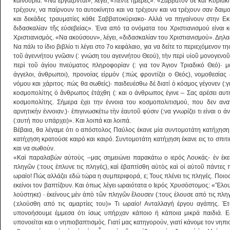
καινούρια. «Να εργάζονται», λέγει, «πέντε ημέρες». «Σάββατον δὲ καὶ Κυριακ
τρέχουν, να παίρνουν το αυτοκίνητο και να τρέχουν και να τρέχουν σαν δαιμο
και δεκάδες τραυματίες κάθε Σαββατοκύριακο- Αλλά να πηγαίνουν στην Εκ
διδασκαλίαν τῆς εὐσεβείας». Ένα από τα ονόματα του Χριστιανισμού είναι κ
Χριστιανισμός. «Να ακούσουν», λέγει, «διδασκαλίαν του Χριστιανισμού». Δηλ
Να πάλι το ίδιο βιβλίο τι λέγει στο 7ο κεφάλαιο, για να δείτε το περιεχόμενο
τοῦ ἀγεννήτου γνῶσιν (: γνώση του αγεννήτου Θεού), τὴν περὶ υἱοῦ μονογενοῦς
περὶ τοῦ ἁγίου πνεύματος πληροφορίαν (: για τον Άγιον Τριαδικό Θεό)· μ
άγγελοι, άνθρωποι), προνοίας εἱρμόν (:πώς φροντίζει ο Θεός), νομοθεσία
νόμου και χάριτος· πώς θα σωθείς)· παιδευέσθω δέ διατί ὁ κόσμος γέγονεν (:για
κοσμοπολίτης ὁ ἄνθρωπος ἐτάχθη (: και ο άνθρωπος έγινε – Σας αρέσει αυτή 
κοσμοπολίτης. Σήμερα έχει την έννοια του κοσμοπολιτισμού, που δεν ανα
αρνητικήν έννοιαν.)· ἐπιγινωσκέτω τὴν ἑαυτοῦ φύσιν (:να γνωρίζει τι είναι ο 
(:αυτή που υπάρχει)». Και λοιπά και λοιπά.
Βέβαια, θα λέγαμε ότι ο απόστολος Παύλος έκανε μία συντομοτάτη κατήχηση,
κατήχηση κρατούσε καιρό και καιρό. Συντομοτάτη κατήχηση έκανε εις το σπι
και να σωθούν.
«Καὶ παραλαβὼν αὐτοὺς –μας σημειώνει παρακάτω ο ιερός Λουκάς- ἐν ἐκε
πληγῶν (:τους έπλυνε τις πληγές), καὶ ἐβαπτίσθη αὐτὸς καὶ οἱ αὐτοῦ πάντες 
ωραίο! Πώς αλλάζει εδώ τώρα η συμπεριφορά, ε; Τους πλένει τις πληγές. Ποιο
εκείνοι τον βαπτίζουν. Και όπως λέγει ωραιότατα ο Ιερός Χρυσόστομος: «Ἔλου
λούστηκε) · ἐκείνους μὲν ἀπὸ τῶν πληγῶν ἔλουσεν (:τους έλουσε από τις πλ
(:ελούσθη από τις αμαρτίες του)» Τι ωραίο! Ανταλλαγή έργου αγάπης. Έτσ
υπονοήσουμε έμμεσα ότι ίσως υπήρχαν κάποιο ή κάποια μικρά παιδιά. Ε
υπονοείται και ο νηπιοβαπτισμός. Γιατί μας κατηγορούν, γιατί κάνομε τον νηπ