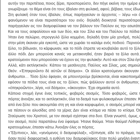
αυτήν την περιπέτεια, ποιος ξέρει, προεπορεύετο, δεν πήγε εκείνη την ημέρα 
γνωρίζουμε- το θέμα είναι ότι τους έβαλαν στη φυλακή, αφού, βέβαια, τους έδ
Στη φυλακή όταν τους έβαλαν, όπως παρήγγειλαν οι άρχοντες – λέγω «οι 
φαινόμενον να είναι περισσότεροι του ενός· δηλαδή διοικηταί περισσότεροι
παρήγγειλαν εις τον δεσμοφύλακα να τον βάλουν τον Παύλον εις την εσωτά
Και να τους ασφαλίσουν και των δύο, και του Σίλα και του Παύλου τα πόδια 
Ήταν ένα πελώριο, στρογγυλό ξύλο κομμένο, δηλαδή ήταν μία χονδρή, πολύ
στην μέση έκαναν μία εγκοπή, ώστε να χωράει το καλάμι ενός ποδιού. Περνούσα
ξύλο, το βίδωναν, το κάρφωναν, και το πόδι έπρεπε να κουβαλάει αυτό το ξύλο
άλλο πόδι. Δεν μπορούσε κανείς να μετακινηθεί, ήταν βαριά τα ξύλα αυτά
κρατούμενον που μπορούσαν να έχουν εις την φυλακήν. Αυτό και στον Σίλα έγι
Αλλά, κάτι εκπληκτικόν. Κάπου τα μεσάνυχτα, Παύλος και Σίλας, μας σημει
Θεόν. «Ἐπηκροῶντο δὲ αὐτῶν οἱ δέσμιοι». Οι άλλοι κρατούμενοι άκουγαν 
άνθρωποι… Τόσο ξύλο έφαγαν, σε μπουντρούμι βρίσκονται, είναι κακοποιημέν
εφόσον τα πόδια τους είναι εις το ξύλον, πώς ψάλλουν αυτοί οι άνθρωποι
«ἐπηκροῶντο», λέγει, «οἱ δέσμιοι», «άκουγαν». Έχει σημασία αυτό.
Κάποια στιγμή έγινε ένας τοπικός, φοβερός σεισμός. Τόσο φοβερός, ώστε 
πόρτες άνοιξαν, και το εκπληκτικόν, όλα τα δεσμά των φυλακισμένων έπεσαν. Κ
από ένα ξύλο που ακουμπάει στη γη και είναι καρφωμένο, ο σεισμός μπορεί να 
να πέσουν οι αλυσίδες από τα χέρια; Δεν είναι κτίσμα να πέσει το κτίσμα.
Σταύρωση του Χριστού, με τον σεισμό σχίστηκε στα δυο. Είναι γνωστό, όμως, 
τον σεισμό, πολύ παραπάνω ένα ύφασμα. Ήτανε θαύμα. Ήταν θαύμα! Λύθηκα
κρατουμένων, έπεσαν κάτω. Άνοιξαν όλες οι πόρτες.
«Ἔξυπνος», λέει, «γενόμενος ὁ δεσμοφύλαξ», «ξύπνησε, είδε το πράγμα, τι
ήσαν πολύ διαφορετικά, η ευθύνη του δεσμοφύλακος ήταν πολύ μεγάλη έναντι