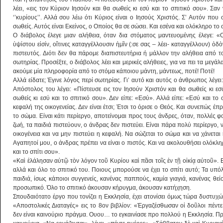
λέει, «εις τον Κύριον Ιησούν και θα σωθείς κι εσύ και το σπιτικό σου». Σα
‘’κυρίους’’. Αλλά σου λέω ότι Κύριος είναι ο Ιησούς Χριστός. Σ’ Αυτόν που 
σωθείς. Αυτός είναι Εκείνος, ο Οποίος θα σε σώσει. Και εσένα και ολόκληρο το 
Ο διάβολος έλεγε μιαν αλήθεια, όταν δια στόματος μαντευομένης έλεγε: 
ὑψίστου εἰσίν, οἵτινες καταγγέλλουσιν ἡμῖν (:σε σας – λέει- καταγγέλλουν) ὁδ
πιστευτός. Διότι δεν θα πάρομε διαπιστευτήρια ή μάλλον την αλήθεια από τ
σωτηρίας. Προσέξτε, ο διάβολος λέει και μερικές αλήθειες, για να πει τα μεγά
ακούμε μία πληροφορία από το στόμα κάποιου μάντη, μάντεως, ποτέ! Ποτέ!
Αλλά είδατε; Έγινε λόγος περί σωτηρίας. Γι’ αυτό και αυτός ο άνθρωπος λέγει
Απόστολος του λέγει: «Πίστευσε εις τον Ιησούν Χριστόν και θα σωθείς κι ε
σωθείς κι εσύ και το σπιτικό σου». Δεν είπε: «Εσύ». Αλλά είπε: «Εσύ και το σ
κεφαλή της οικογενείας. Δεν είναι έτσι; Έτσι το όρισε ο Θεός. Και συνεπώς έπ
το σώμα. Είναι κάτι περίεργο, αποτείνομαι προς τους άνδρες, όταν, πολλές φο
ζωή, τα παιδιά πιστεύουν, ο άνδρας δεν πιστεύει. Είναι πάρα πολύ περίεργο, 
οικογένεια και να μην πιστεύει η κεφαλή. Να σώζεται το σώμα και να χάνεται
Αγαπητοί μου, ο άνδρας πρέπει να είναι ο πιστός. Και να ακολουθήσει ολόκληρ
και το σπίτι σου».
«Καὶ ἐλάλησαν αὐτῷ τὸν λόγον τοῦ Κυρίου καὶ πᾶσι τοῖς ἐν τῇ οἰκίᾳ αὐτοῦ». Ε
αλλά και όλο το σπιτικό του. Ποιους μπορούσε να έχει το σπίτι αυτό; Τα υπό
παιδιά, ίσως κάποιοι συγγενείς, κανένας παππούς, καμία γιαγιά, κανένας θεί
προσωπικό. Όλο το σπιτικό άκουσαν κήρυγμα, άκουσαν κατήχηση.
Σπουδαιότατο έργο που τονίζει η Εκκλησία, έχει ατονίσει όμως τώρα δυστυχώς
«Αποστολικές Διαταγές» εις το 8ον βιβλίον: «Ἐργαζέσθωσαν οἱ δοῦλοι πέντε
δεν είναι καινούριο πράγμα. Ουου… το εγκαινίασε προ πολλού η Εκκλησία. Πριν