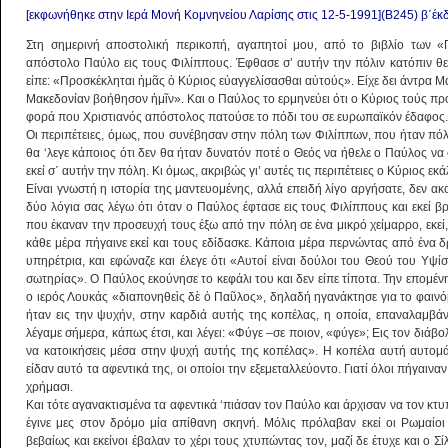
[εκφωνήθηκε στην Ιερά Μονή Κομνηνείου Λαρίσης στις 12-5-1991](Β245) β΄έκ
Στη σημερινή αποστολική περικοπή, αγαπητοί μου, από το βιβλίο των 
απόστολο Παύλο εις τους Φιλίππους. Έφθασε σ’ αυτήν την πόλιν κατόπιν θεί
είπε: «Προσκέκληται ἡμᾶς ὁ Κύριος εὐαγγελίσασθαι αὐτούς». Είχε δει άντρα Μ
Μακεδονίαν βοήθησον ἡμῖν». Και ο Παύλος το ερμηνεύει ότι ο Κύριος τούς πρ
φορά που Χριστιανός απόστολος πατούσε το πόδι του σε ευρωπαϊκόν έδαφος.
Οι περιπέτειες, όμως, που συνέβησαν στην πόλη των Φιλίππων, που ήταν πόλ
θα ‘λεγε κάποιος ότι δεν θα ήταν δυνατόν ποτέ ο Θεός να ήθελε ο Παύλος να φ
εκεί σ΄ αυτήν την πόλη. Κι όμως, ακριβώς γι’ αυτές τις περιπέτειες ο Κύριος ε
Είναι γνωστή η ιστορία της μαντευομένης, αλλά επειδή λίγο αργήσατε, δεν α
δύο λόγια σας λέγω ότι όταν ο Παύλος έφτασε εις τους Φιλίππους και εκεί 
που έκαναν την προσευχή τους έξω από την πόλη σε ένα μικρό χείμαρρο, εκεί,
κάθε μέρα πήγαινε εκεί και τους εδίδασκε. Κάποια μέρα περνώντας από ένα δ
υπηρέτρια, και εφώναζε και έλεγε ότι «Αυτοί είναι δούλοι του Θεού του Υψί
σωτηρίας». Ο Παύλος εκούνησε το κεφάλι του και δεν είπε τίποτα. Την επομένη τ
ο ιερός Λουκάς «διαπονηθεὶς δὲ ὁ Παῦλος», δηλαδή ηγανάκτησε για το φαινόμ
ήταν εις την ψυχήν, στην καρδιά αυτής της κοπέλας, η οποία, επαναλαμβά
λέγαμε σήμερα, κάπως έτσι, και λέγει: «Φύγε –σε ποιον, «φύγε»; Εις τον διάβ
να κατοικήσεις μέσα στην ψυχή αυτής της κοπέλας». Η κοπέλα αυτή αυτομά
είδαν αυτό τα αφεντικά της, οι οποίοι την εξεμεταλλεύοντο. Γιατί όλοι πήγαινα
χρήμασι.
Και τότε αγανακτισμένα τα αφεντικά ‘πιάσαν τον Παύλο και άρχισαν να τον κτυ
έγινε μες στον δρόμο μία απίθανη σκηνή. Μόλις πρόλαβαν εκεί οι Ρωμαίο
βεβαίως και εκείνοι έβαλαν το χέρι τους χτυπώντας τον, μαζί δε έτυχε και ο Σί