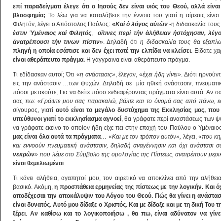
επί παραδείγματι έλεγε ότι ο Ιησούς δεν είναι υιός του Θεού, αλλά είνα
βλασφημία;
Το λέω για να καταλάβετε την έννοια του γιατί η αίρεσις είνα
Φιλητόν, λέγει ο Απόστολος Παύλος:
«
Κα
ὶ
ὁ
λόγος α
ὐ
τ
ῶ
ν
-η διδασκαλία τους 
ἐ
στιν
Ὑ
μέναιος κα
ὶ
Φιλητός
,
ο
ἵ
τινες περ
ὶ
τ
ὴ
ν
ἀ
λήθειαν
ἠ
στόχησαν, λέγο
ἀ
νατρέπουσι τήν τινων πίστιν
»
. Δηλαδή ότι
η διδασκαλία τους θα εξαπλ
πληγή η οποία εσάπισε και δεν έχει ποτέ την ελπίδα να κλείσει
. Είδατε χ
είναι αθεράπευτο πράγμα.
Η γάγγραινα είναι αθεράπευτο πράγμα.
Τι εδίδασκαν αυτοί; Ότι «
η ανάστασις»
, έλεγαν, «
έχει ήδη γίνει»
. Διότι ηρνούν
εις την ανάστασιν …των ψυχών. Δηλαδή σε μία ηθική ανάστασιν, πνευματικ
πόσοι με ακούτε; Για να δείτε πόσο ενδιαφέροντας πράγματα είναι αυτά. Αν σ
σας πω: «
Γράψτε μου σας παρακαλώ, βάλτε και το όνομά σας από πάνω, εσε
σίγουρος, γιατί
αυτό είναι το μεγάλο δυστύχημα της Εκκλησίας μας, που 
υπεύθυνοι γιατί το εκκλησίασμα αγνοεί
, θα γράφατε περί αναστάσεως των ψ
να γράφατε εκείνο το οποίον ήδη είχε πει στην εποχή του Παύλου ο Υμέναιο
μας είναι όλα αυτά τα πράγματα
… «
Και με τον τρόπον αυτόν»,
λέγει, «
που κη
και εννοούν πνευματική ανάστασιν, δηλαδή αναγέννησιν και όχι ανάστασι σ
νεκρ
ῶ
ν
» που λέμε στο Σύμβολο της ομολογίας της Πίστεως, ανατρέπουν μερικ
είναι θεμελιωμένοι
.
Τι κάνει αλήθεια, αγαπητοί μου, τον αιρετικό να αποκλίνει από την αλήθει
βασικό. Ακόμη,
η προσπάθεια ερμηνείας της πίστεως με την λογικήν. Και ό
αποδέχεσαι την αποκάλυψιν του Λόγου του Θεού.
Πώς θα γίνει η ανάστασ
είναι δυνατός. Αυτό μου δίδαξε ο Χριστός. Και με δίδαξε και με τη δική Του 
ξέρει
.
Αν καθίσω και το λογικοποιήσω , θα πω, είναι αδύνατον να γίν