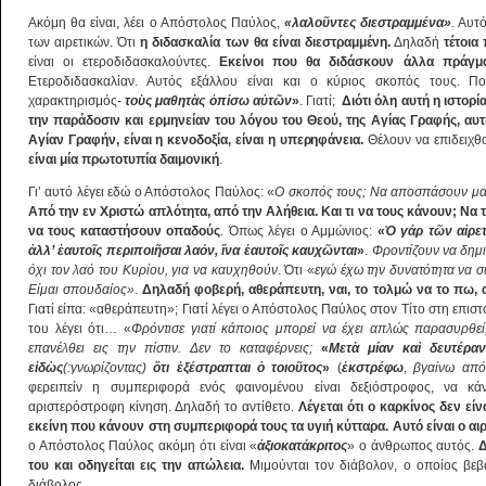
Ακόμη θα είναι, λέει ο Απόστολος Παύλος,
«λαλο
ῦ
ντες διεστραμμένα»
. Αυτ
των αιρετικών. Ότι
η διδασκαλία των θα είναι διεστραμμένη.
Δηλαδή
τέτοια
είναι οι ετεροδιδασκαλούντες.
Εκείνοι που θα διδάσκουν άλλα πράγμα
Ετεροδιδασκαλίαν. Αυτός εξάλλου είναι και ο κύριος σκοπός τους. Π
χαρακτηρισμός-
το
ὺ
ς μαθητ
ὰ
ς
ὀ
πίσω α
ὐ
τ
ῶ
ν
»
. Γιατί;
Διότι όλη αυτή η ιστορί
την παράδοσιν και ερμηνείαν του λόγου του Θεού, της Αγίας Γραφής, αυτή
Αγίαν Γραφήν, είναι η κενοδοξία, είναι η υπερηφάνεια.
Θέλουν να επιδειχθ
είναι μία πρωτοτυπία δαιμονική
.
Γι’ αυτό λέγει εδώ ο Απόστολος Παύλος: «
Ο σκοπός τους; Να αποσπάσουν μα
Από την εν Χριστώ απλότητα, από την Αλήθεια. Και τι να τους κάνουν; Ν
να τους καταστήσουν οπαδούς
. Όπως λέγει ο Αμμώνιος:
«
Ὁ
γάρ τ
ῶ
ν α
ἱ
ρε
ἀ
λλ’
ἑ
αυτο
ῖ
ς περιποι
ῆ
σαι λαόν,
ἵ
να
ἑ
αυτο
ῖ
ς καυχ
ῶ
νται
»
.
Φροντίζουν να δημ
όχι τον λαό του Κυρίου, για να καυχηθούν
. Ότι «
εγώ έχω την δυνατότητα να 
Είμαι σπουδαίος»
.
Δηλαδή φοβερή, αθεράπευτη, ναι, το τολμώ να το πω, 
Γιατί είπα: «αθεράπευτη»; Γιατί λέγει ο Απόστολος Παύλος στον Τίτο στη επισ
του λέγει ότι… «
Φρόντισε γιατί κάποιος μπορεί να έχει απλώς παρασυρθεί
επανέλθει εις την πίστιν. Δεν το καταφέρνεις;
«
Μετ
ὰ
μίαν κα
ὶ
δευτέραν
ε
ἰ
δ
ὼ
ς
(:γνωρίζοντας)
ὅ
τι
ἐ
ξέστραπται
ὁ
τοιο
ῦ
τος
»
(
ἐ
κστρέφω
,
βγαίνω από
φερειπείν η συμπεριφορά ενός φαινομένου είναι δεξιόστροφος, να 
αριστερόστροφη κίνηση. Δηλαδή το αντίθετο.
Λέγεται ότι ο καρκίνος δεν εί
εκείνη που κάνουν στη συμπεριφορά τους τα υγιή κύτταρα. Αυτό είναι ο αι
ο Απόστολος Παύλος ακόμη ότι είναι «
ἀ
ξιοκατάκριτος
» ο άνθρωπος αυτός.
Δ
του και οδηγείται εις την απώλεια.
Μιμούνται τον διάβολον, ο οποίος βεβα
διάβολος.