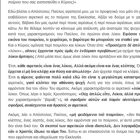
ποίμνιο που σας ενεπιστεύθη ο Κύριος)»
.
Εδώ βλέπει ο Απόστολος Παύλος αγαπητοί μου, με το προφητικό του μάτι ότι
εισβάλλουν αιρετικοί εις το ποίμνιο της Εκκλησίας. Αξίζει να δούμε με τι χ
αυτούς. Βέβαια δεν μας ομιλεί περί ποιας αιρέσεως ή περί ποιων αιρέσεων, αλλ
κάτω. Αν θα θέλαμε λοιπόν να κάνουμε μία ανάλυση, μία ανατομία της ψυχολ
κατά τους χαρακτηρισμούς του Παύλου, ότι πρώτον είναι
λύκοι.
Εφόσον γ
εικόνα του ποιμνίου, τι χειρότερο, τι βαρύτερο θα μπορούσε να σταθεί γ
Και ο Κύριος ομίλησε περί ποιμνίου και λύκων. Όταν είπε:
«
Προσέχετε δ
ὲ
ἀ
π
ὸ
«λύκοι»-
, ο
ἵ
τινες
ἔ
ρχονται πρ
ὸ
ς
ὑ
μ
ᾶ
ς
ἐ
ν
ἐ
νδύμασι προβάτων
(:με σχήμα πρ
λύκοι
ἅ
ρπαγες
(:Από μέσα τους όμως είναι λύκοι που αρπάζουν και δεν χορτα
Έτσι,
κάθε αιρετικός είναι ένας λύκος. Αλλά ακόμα είναι και ένας κλέπτης
. 
ἒ
ρχεται ε
ἰ
μή
ἵ
να κλέψ
ῃ
και θύσ
ῃ
και
ἀ
πωλέσ
ῃ
»
. Δεν έρχεται παρά να κλέψει,
Έτσι
η αίρεσις φαίνεται πολύ καλά εδώ ότι είναι η μεγαλύτερη καταστ
αιρετικός,
γιατί κλέπτει την αθάνατη ψυχή
. Αυτή για την οποία, όπως λ
εφρόντισε δια του ιδίου Του αίματος. Ακόμη χαρακτηρίζονται οι αιρετικοί
«
λύκ
λύκοι. Όπως λέγει ο Ιερός Χρυσόστομος:
«
Ο
ὐ
χ
ἁ
πλ
ῶ
ς ε
ἶ
πε, Λύκοι,
ἀ
λλ
ὰ
προ
τον χαρακτηρισμόν ‘’βαρε
ῖ
ς’’»
)
, τ
ὸ
σφοδρ
ὸ
ν α
ὐ
τ
ῶ
ν κα
ὶ
ἰ
ταμ
ὸ
ν α
ἰ
νιττόμε
σφοδροί, αναίσχυντοι και θρασείς οι αιρετικοί.
Ακόμη, λέει ο Απόστολος Παύλος,
«μή φειδόμενοι το
ῦ
ποιμνίου
»
, «
δεν θ
κλέπτης, ένας ληστής, ένας λύκος, δεν εφρόντισε για το ποίμνιον, γι΄αυτό μπαί
δεν είναι δικό του.
Οι σκοποί των αιρετικών είναι ιδιοτελείς. Δεν λογαριάζ
εάν ο Χριστός έδωκε το αίμα Του.
Έστω κι αν επικαλούνται το όνομα του Χρ
που εφρόντισε και εθεμελίωσε την Εκκλησία.