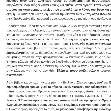
λιώνουν στον τάφο. Συνεπώς πρέπει να πρόκειται περί αναστάσεως 
ανθρώπων. Ιδού πώς ξεκινάει κανείς και φθάνει στην αίρεση. Όταν λογικο
στα λογικά κατηγορήματα εκείνο που αποκαλύπτει ο λόγος του Θεού και ε
ακόμη μία αιτία που κανείς δημιουργεί την αίρεσιν είναι
«
ὑ
ποβάθρα πολλάκ
έχεις διεφθαρμένο βίο, προσπαθείς να προσαρμόσεις την πίστη σου ανάλογα με 
Προσέξτε αυτό. Πάρα πολλοί άνθρωποι λέγουν: «
Δεν θα γίνει ανάστασις των 
ένας φύλαρχος στην Αφρική, όταν άκουσε έναν ιεραπόστολο να κηρύσσει την
και να λέει: «
Αδύνατον! Αδύνατον!
». «
Γιατί»,
του λέει ο ιεραπόστολος
, «είνα
σκότωσα, θα αναστηθούν;
». Ιδού! Ιδού! Δηλαδή ότι
η ηθική είναι εκείνη
δόγματος
. Κι όπως λέγει ο Ιερός Χρυσόστομος:
«
Ὅ
ταν γ
ὰ
ρ
ᾖ
βίος
ἀ
πεγνωσμέν
όταν υπάρχει ένας βρώμικος τρόπος ζωής, τότε και ανάλογο δόγμα γενν
βασανίζονται
(για να μη βασανίζεται η συνείδησή τους από τον φόβο μιας κο
ὅ
τι ψευδ
ῆ
πάντα τά παρ’
ἡ
μ
ῖ
ν
(
σπεύδουν να πείσουν τον εαυτό τους ότι εκε
Υπάρχει κόλασις, αδελφέ. Δεν θες να διορθωθείς; Θέλεις να μείνεις στο ίδιο σ
επιμονή σου στην αμαρτία; Αρνείσαι την κόλαση. Και θα πεις:
«Δεν υπάρχει κόλ
στην κόλαση, γιατί να το αρνηθείς;
Βλέπετε πόσο παίζει ρόλο ο τρόπος
σκέπτεσθαι.
Αυτά βέβαια έχουν ισχύ πάντοτε μέσ’ την Εκκλησία.
Σήμερα όμως μεσ’ την Ε
δηλαδή, σήμερα ομοίως, γιατί το σήμερα μας ενδιαφέρει, πολλοί αιρετικοί
. 
ενδεικτικώς να σας πω. Πρώτα πρώτα είναι ο Γνωστικισμός. Αυτός ποτέ δεν πέ
πάρα πολλήν έξαρσιν. Και στην πόλη μας υπάρχει κέντρον Γνωστικών. Ή, όπως
Τι είναι;
Ο Γνωστικισμός είναι ένα ανακάτωμα πολλών πραγμάτων. Θρησκ
βλακωδών, αυθαιρέτων πραγμάτων, κατ’ επινόησιν ενός νοσηρού μυαλού
ο Γνωστικισμός, προσέξατέ το αυτό,
το μεταφυσικό υπόβαθρον της Θεοσοφ