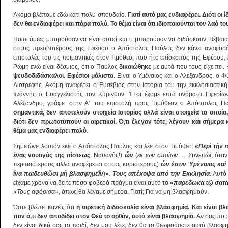
Ακόμα βλέπομε εδώ κάτι πολύ σπουδαίο.
Γιατί αυτό μας ενδιαφέρει. Διότι οι 
δεν θα ενδιαφέρει και πάρα πολύ. Το θέμα είναι ότι ιδιοποιούνται τον λαό
Ποιοι όμως μπορούσαν να είναι αυτοί και τι μπορούσαν να διδάσκουν; Βέβαια
στους πρεσβυτέρους της Εφέσου ο Απόστολος Παύλος δεν κάνει αναφορά
επιστολές του τις ποιμαντικές στον Τιμόθεο, που ήτο επίσκοπος της Εφέσου, 
Ρώμη ενώ είναι δέσμιος, ότι ο Παύλος
δικαιώθηκε
με αυτά που τους είχε πει.
ψευδοδιδάσκαλοι. Εφέσιοι μάλιστα
. Είναι ο Υμέναιος και ο Αλέξανδρος, ο 
Διοτρεφής. Ακόμη αναφέρει ο Ευσέβιος στην Ιστορία του την εκκλησιαστική
Ιωάννης ο Ευαγγελιστής τον Κύρινθον. Έτσι έχομε επτά ονόματα Εφεσίων 
Αλέξανδρο, γράφει στην Α΄ του επιστολή προς Τιμόθεον ο Απόστολος Π
σημαντικά, δεν αποτελούν στοιχεία Ιστορίας αλλά είναι στοιχεία τα οποί
διότι δεν πρωτοτυπούν οι αιρετικοί.
Ό,τι έλεγαν τότε, λέγουν και σήμερα 
θέμα μας ενδιαφέρει πολύ
.
Σημειώνει λοιπόν εκεί ο Απόστολος Παύλος και λέει στον Τιμόθεο:
«
Περ
ὶ
τ
ὴ
ν 
ένας ναυαγός της πίστεως
. Ναυαγός!)
ὧ
ν
(
εκ των οποίων
… Συνεπώς όταν 
περισσότερους αλλά αναφέρεται στους κυριότερους)
ὧ
ν
ἐ
στιν
Ὑ
μέναιος κα
ὶ
ἵ
να παιδευθ
ῶ
σι μ
ὴ
βλασφημε
ῖ
ν
)
»
.
Τους απέκοψα από την Εκκλησία
. Αυτό
είχαμε χρόνο να δείτε πόσο φοβερό πράγμα είναι αυτό το
«
παρέδωκα τ
ῷ
σατ
«
Τους αφόρισα»
, όπως θα λέγαμε σήμερα. Γιατί; Για να μη βλασφημούν.
Ώστε βλέπει κανείς ότι
η αιρετική διδασκαλία είναι βλασφημία. Και είναι βλ
παν ό,τι δεν αποδίδει στον Θεό το ορθόν, αυτό είναι βλασφημία.
Αν σας πουν
δεν είναι δικό σας το παιδί, δεν μου λέτε, δεν θα το θεωρούσατε αυτό βλασ