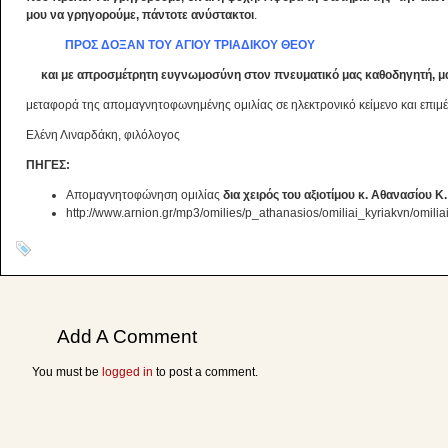
μου να γρηγορούμε, πάντοτε ανύστακτοι
.
ΠΡΟΣ ΔΟΞΑΝ ΤΟΥ ΑΓΙΟΥ ΤΡΙΑΔΙΚΟΥ ΘΕΟΥ
και με απροσμέτρητη ευγνωμοσύνη στον πνευματικό μας καθοδηγητή, μα
μεταφορά της απομαγνητοφωνημένης ομιλίας σε ηλεκτρονικό κείμενο και επιμέ
Ελένη Λιναρδάκη, φιλόλογος
ΠΗΓΕΣ
:
Απομαγνητοφώνηση ομιλίας
δια χειρός του αξιοτίμου κ. Αθανασίου Κ.
http://www.arnion.gr/mp3/omilies/p_athanasios/omiliai_kyriakvn/omil
Add A Comment
You must be
logged in
to post a comment.