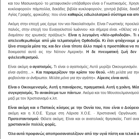
και του Μασωνισμού· το μεταφυσικόν υπόβαθρον είναι ο Γνωστικισμός. Χρησιμο
κυκλοφορούν πάμπολλα, δεκάδες βιβλία κυκλοφορούν, χοντρά βιβλία, δεκά
Αγίας Γραφής, φρικώδης· που είναι
καθαρώς ειδωλολατρικό σύστημα και από
Ακόμη στην εποχή μας έχομε τον νεο-Νικολαϊτισμόν. Είναι Γνωστικής προελεύ
παλιός, στην εποχή του Ευαγγελιστού Ιωάννου· και σήμερα είναι. «
Θέλεις να
διαμέσου της ερωτικής πράξεως!».
Είναι η λεγομένη «
Νέο-ορθοδοξία
». Τι
απελευθερωθούμε από μία τελματισμένη Ορθοδοξία. Κι έτσι φτιάχνουμε μί
ξένα στοιχεία μέσα της και δεν είναι τίποτε άλλο παρά η προσπάθεια να π
δοκιμαστεί αυτό εις την Νότιον Αμερικήν.
Η δε πνευματική ζωή δεν 
φιλελευθερισμού.
Είναι ακόμη
ο αγαπισμός.
Τι είναι ο αγαπισμός; Αυτό μυρίζει Οικουμενισμόν.
είναι αγάπη…
».
Και παραμερίζουν την κρίσιν του Θεού.
«
Μη μιλάτε για τη
φοβούνται οι άνθρωποι. Μιλάτε μόνο για την αγάπη
».
Αίρεσις είναι αυτό.
Είναι ο Οικουμενισμός. Αυτή η παναίρεσις, πραγματικά. Αυτή η χοάνη. Μέ
συγκρητισμός. Το ανακάτεμα των πάντων
. Ακόμα και του Μουσουλμανισμού
μαζί με τον Χριστιανισμό κ.λπ.
Είναι ακόμη και ο Παπικός κόσμος με την Ουνία του, που είναι ο Δούρει
ακόμη και η Χ.Ο.Ε. Έχομε στη Λάρισα Χ.Ο.Ε. · Χριστιανική Οργάνωση 
Προτεσταντισμού
. Θέλετε ακόμη; Είναι και οι ανατολικές θρησκείες. Γιατί α
χριστιανικόν πολλές φορές.
Όλα αυτά προφανώς αποπροσανατολίζουν από την υγιά πίστη και τελικά α