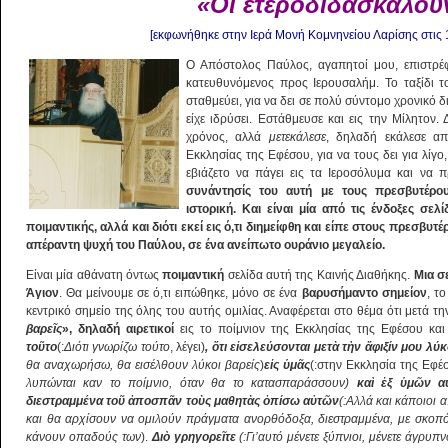
«Οι
ἑ
τεροδιδασκαλου
[εκφωνήθηκε στην Ιερά Μονή Κομνηνείου Λαρίσης στις 
Ο Απόστολος Παύλος, αγαπητοί μου, επιστρέ
κατευθυνόμενος προς Ιερουσαλήμ. Το ταξίδι τ
σταθμεύει, για να δει σε πολύ σύντομο χρονικό 
είχε ιδρύσει. Εστάθμευσε και εις την Μίλητον. 
χρόνος, αλλά
μετεκάλεσε
, δηλαδή εκάλεσε α
Εκκλησίας της Εφέσου, για να τους δει για λίγο
εβιάζετο να πάγει εις τα Ιεροσόλυμα και να 
συνάντησίς του αυτή με τους πρεσβυτέρου
ιστορική. Και είναι μία από τις ένδοξες σε
ποιμαντικής, αλλά και διότι εκεί εις ό,τι διημείφθη και είπε στους πρεσβυτ
απέραντη ψυχή του Παύλου, σε ένα ανείπωτο ουράνιο μεγαλείο.
Είναι μία αθάνατη όντως
ποιμαντική
σελίδα αυτή της Καινής Διαθήκης.
Μια σ
Άγιον
. Θα μείνουμε σε ό,τι ειπώθηκε, μόνο σε ένα
βαρυσήμαντο σημείον
, τ
κεντρικό σημείο της όλης του αυτής ομιλίας. Αναφέρεται στο θέμα ότι μετά 
βαρε
ῖ
ς
», δηλαδή αιρετικοί
εις το ποίμνιον της Εκκλησίας της Εφέσου κα
το
ῦ
το
(:
Διότι γνωρίζω τούτο
, λέγει)
,
ὅ
τι ε
ἰ
σελεύσονται μετ
ὰ
τ
ὴ
ν
ἄ
φιξίν μου λύκ
θα αναχωρήσω, θα εισέλθουν λύκοι βαρείς
)
ε
ἰ
ς
ὑ
μ
ᾶ
ς
(:στην Εκκλησία της Εφέ
λυπώνται καν το ποίμνιο, όταν θα το κατασπαράσσουν)
κα
ὶ
ἐ
ξ
ὑ
μ
ῶ
ν α
διεστραμμένα το
ῦ
ἀ
ποσπ
ᾶ
ν το
ὺ
ς μαθητ
ὰ
ς
ὀ
πίσω α
ὐ
τ
ῶ
ν
(:Αλλά και κάποιοι
και θα αρχίσουν να ομιλούν πράγματα ανορθόδοξα, διεστραμμένα, με σκοπ
κάνουν οπαδούς των
).
Δι
ὸ
γρηγορε
ῖ
τε
(:Γι’αυτό μένετε ξύπνιοι, μένετε άγρυπ