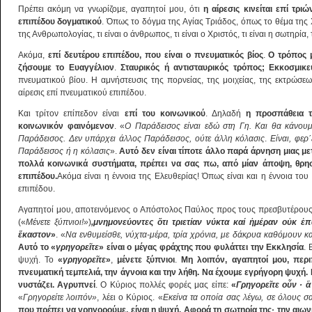
Πρέπει ακόμη να γνωρίζομε, αγαπητοί μου, ότι
η αίρεσις κινείται επί τρι
επιπέδου δογματικού
. Όπως το δόγμα της Αγίας Τριάδος, όπως το θέμα της 
της Ανθρωπολογίας, τι είναι ο άνθρωπος, τι είναι ο Χριστός, τι είναι η σωτηρία
Ακόμα,
επί δευτέρου επιπέδου, που είναι ο πνευματικός βίος
.
Ο τρόπος 
ζήσουμε το Ευαγγέλιον
.
Σταυρικός ή αντισταυρικός τρόπος; Εκκοσμικε
πνευματικού βίου. Η αμνήστευσις της πορνείας, της μοιχείας, της εκτρώσ
αίρεσις επί πνευματικού επιπέδου.
Και τρίτον επίπεδον είναι
επί του κοινωνικού
. Δηλαδή
η προσπάθεια 
κοινωνικόν φαινόμενον
. «
Ο Παράδεισος είναι εδώ στη Γη. Και θα κάνουμ
Παράδεισος. Δεν υπάρχει άλλος Παράδεισος, ούτε άλλη κόλασις
.
Είναι, φερ
Παράδεισος ή η κόλασις
».
Αυτό δεν είναι τίποτε άλλο παρά άρνηση μιας μ
πολλά κοινωνικά συστήματα, πρέπει να σας πω, από μίαν άποψη, θρησκ
επιπέδου.
Ακόμα είναι η έννοια της Ελευθερίας! Όπως είναι και η έννοια του 
επιπέδου.
Αγαπητοί μου, αποτεινόμενος ο Απόστολος Παύλος προς τους πρεσβυτέρους 
(«
Μένετε ξύπνιοι!»
)
,μνημονεύοντες
ὅ
τι τριετίαν νύκτα καί
ἡ
μέραν ο
ὐ
κ
ἐ
π
ἕ
καστον
»
. «
Να ενθυμείσθε, νύχτα-μέρα, τρία χρόνια, με δάκρυα καθόμουν κ
Αυτό το «
γρηγορε
ῖ
τε
» είναι ο μέγας φράχτης που φυλάττει την Εκκλησία
. 
ψυχή. Το
«
γρηγορε
ῖ
τε
»
,
μένετε ξύπνιοι
.
Μη λοιπόν, αγαπητοί μου, περι
πνευματική τεμπελιά, την άγνοια και την λήθη. Να έχουμε εγρήγορη ψυχή.
νυστάζει. Αγρυπνεί
. Ο Κύριος πολλές φορές μας είπε:
«
Γρηγορε
ῖ
τε
ο
ὖ
ν
·
ἃ
«
Γρηγορείτε λοιπόν»
, λέει ο Κύριος. «
Εκείνα τα οποία σας λέγω, σε όλους σα
που πρέπει να γρηγορούμε, είναι η ψυχή. Αφορά τη σωτηρία της· την αιων