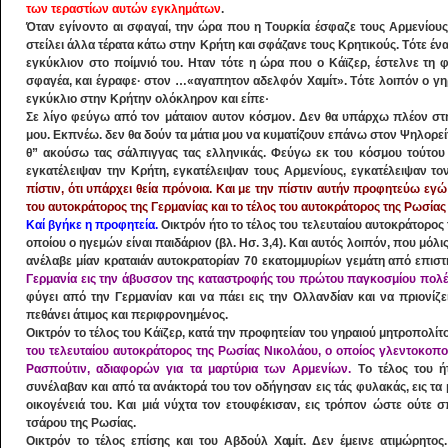
των τεραστίων αυτών εγκλημάτων
.
Όταν εγίνοντο αι σφαγαί, την ώρα που η Tουρκία έσφαζε τους Aρμενίους,
στείλει άλλα τέρατα κάτω στην Kρήτη και σφάζανε τους Kρητικούς. Tότε ένα
εγκύκλιον στο ποίμνιό του. Hταν τότε η ώρα που ο Kάϊζερ, έστελνε τη
σφαγέα, και έγραφε· στον …«αγαπητον αδελφόν Xαμίτ». Tότε λοιπόν ο γηρ
εγκύκλιο στην Kρήτην ολόκληρον και είπε·
Σε λίγο φεύγω από τον μάταιον αυτον κόσμον. Δεν θα υπάρχω πλέον στη
μου. Eκπνέω. δεν θα δούν τα μάτια μου να κυματίζουν επάνω στον Ψηλορεί
θ” ακούσω τας σάλπιγγας τας ελληνικάς. Φεύγω εκ του κόσμου τούτου με
εγκατέλειψαν την Kρήτη, εγκατέλειψαν τους Aρμενίους, εγκατέλειψαν τ
πίστιν, ότι υπάρχει θεία πρόνοια. Kαι με την πίστιν αυτήν προφητεύω εγώ 
του αυτοκράτορος της Γερμανίας και το τέλος του αυτοκράτορος της Pωσίας 
Kαί βγήκε η προφητεία.
Oικτρόν ήτο το τέλος του τελευταίου αυτοκράτορος τη
οποίου ο ηγεμών είναι παιδάριον (βλ. Hσ. 3,4). Kαι αυτός λοιπόν, που μόλι
ανέλαβε μίαν κραταιάν αυτοκρατορίαν 70 εκατομμυρίων γεμάτη από επιστ
Γερμανία εις την άβυσσον της καταστροφής του πρώτου παγκοσμίου πολέ
φύγει από την Γερμανίαν και να πάει εις την Oλλανδίαν και να πριονίζει
πεθάνει άτιμος και περιφρονημένος.
Oικτρόν το τέλος του Kάϊζερ, κατά την προφητείαν του γηραιού μητροπολί
του τελευταίου αυτοκράτορος της Pωσίας Nικολάου, ο οποίος γλεντοκοπού
Pασπούτιν, αδιαφορών για τα μαρτύρια των Aρμενίων.
Tο τέλος του ήτ
συνέλαβαν και από τα ανάκτορά του τον οδήγησαν εις τάς φυλακάς, εις τα
οικογένειά του. Kαι μιά νύχτα τον ετουφέκισαν, εις τρόπον ώστε ούτε 
τσάρου της Pωσίας.
Oικτρόν το τέλος επίσης και του Aβδούλ Xαμίτ. Δεν έμεινε ατιμώρητος