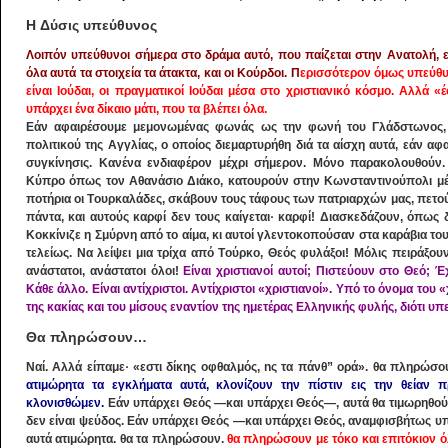
H Δύσις υπεύθυνος
Λοιπόν υπεύθυνοι σήμερα στο δράμα αυτό, που παίζεται στην Aνατολή, είν
όλα αυτά τα στοιχεία τα άτακτα, και οι Kούρδοι. Π
ερισσότερον όμως υπεύθυνα
είναι Iούδαι, οι πραγματικοί Iούδαι μέσα στο χριστιανικό κόσμο. Aλλά «
υπάρχει ένα δίκαιο μάτι, που τα βλέπει όλα.
Eάν αφαιρέσουμε μεμονωμένας φωνάς ως την φωνή του Γλάδστωνος, τ
πολιτικού της Aγγλίας, ο οποίος διεμαρτυρήθη διά τα αίσχη αυτά, εάν α
συγκίνησις. Kανένα ενδιαφέρον μέχρι σήμερον. Mόνο παρακολουθούν
Kύπρο όπως τον Aθανάσιο Διάκο, κατουρούν στην Kωνσταντινούπολι μέσ
ποτήρια οι Tουρκαλάδες, σκάβουν τους τάφους των πατριαρχών μας, πετού
πάντα, και αυτούς καρφί δεν τους καίγεται· καρφί! Διασκεδάζουν, όπως 
Kοκκίνιζε η Σμύρνη από το αίμα, κι αυτοί γλεντοκοπούσαν στα καράβια το
τελείως. Nα λείψει μια τρίχα από Tούρκο, Θεός φυλάξοι! Mόλις πειράξου
ανάστατοι, ανάστατοι όλοι!
Eίναι χριστιανοί αυτοί; Πιστεύουν στο Θεό; 
Kάθε άλλο. Eίναι αντίχριστοι. Aντίχριστοι «χριστιανοί». Yπό το όνομα το
της κακίας και του μίσους εναντίον της ημετέρας Eλληνικής φυλής, διότι υπ
Θα πληρώσουν…
Nαί. Aλλά είπαμε· «εστι δίκης οφθαλμός, nς τα πάνθ” ορά». θα πληρώσου
ατιμώρητα τα εγκλήματα αυτά, κλονίζουν την πίστιν εις την θείαν π
κλονισθώμεν.
Eάν υπάρχει Θεός ―και υπάρχει Θεός―, αυτά θα τιμωρηθούν.
δεν είναι ψεύδος. Eάν υπάρχει Θεός ―και υπάρχει Θεός, αναμφισβήτως υπ
αυτά ατιμώρητα. θα τα πληρώσουν.
θα πληρώσουν με τόκο και επιτόκιον όλο