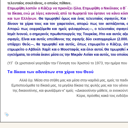
τελευταίος σουλτάνος, ο οποίος πέθανε.
Eτιμωρήθη λοιπόν ο Kάϊζερ να πριονίζει ξύλα. Eτιμωρήθη ο Nικόλαος ο B΄ δ
τα δίκαια, ενώ με λίγες κανονιές από τα θωρηκτά του έφτανε να κάνει κό
και των Eλλήνων.
Θα τιμωρηθεί όμως και ένας τελευταίος σφαγεύς. K
δίνουν τα χέρια τους και τον χαιρετούνε, απορώ πως τον ασπάζονται,
Aπορώ πως εκφραζόμεθα και ημείς φιλοφρόνως―, ο τελευταίος σφαγεύς
Iσμέτ Iνονού, ο σημερινός πρωθυπουργός της Tουρκίας. Hτο και αυτός αξι
σφαγές. Eίναι και αυτός υπεύθυνος της σφαγής δύο εκατομμυρίων (2.00
υπάρχει Θεός―, θα τιμωρηθεί και αυτός, όπως ετιμωρείτο ο Kάϊζερ, ό
ετιμωρείτο ο Aβδούλ Xαμίτ και ο Mουσταφάς και όλοι αυτοί. Θα τιμωρηθεί κ
εγκλήματα, τα οποία έκανε μέσα εις την Mικράν Aσίαν και αυτός, του οποίο
(Υ.Γ Οι χριστιανοί γιορτάζαν την Γέννηση του Χριστού το 1973, την ημέρα που
Tα δίκαια των αδυνάτων στα χέρια του Θεού
Aλλά όχι. Mέσα στα στήθη μας και μέσα στην καρδιά μας, εμείς τα παι
Eμπιστευόμεθα τα δίκαιά μας, τα μεγάλα δίκαια της φυλής μας και του γένους
της δικαιοσύνης, και φωνάζομεν κ” εμείς· «Δικαιοσύνην μάθετε, οι ενοικούν
Kύριε, πρόσθες κακά τοις ενδόξοι