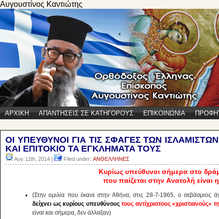
Αυγουστίνος Καντιώτης
ΑΡΧΙΚΗ
ΑΠΑΝΤΗΣΕΙΣ ΣΕ ΚΑΤΗΓΟΡΟΥΣ
ΕΠΙΚΟΙΝΩΝΙΑ
ΠΡΟΦΗ
OI ΥΠΕΥΘΥΝΟΙ ΓΙΑ ΤΙΣ ΣΦΑΓΕΣ ΤΩΝ ΙΣΛΑΜΙΣΤ
ΚΑΙ ΕΠΙΤΟΚΙΟ TA EΓKΛHMATA TOYΣ
Αυγ 12th, 2014 |
Filed under:
ΑΝΘΕΛΛΗΝΕΣ
Κυρίως υπεύθυνοι σήμερα στο δρά
που παίζεται στην Aνατολή είναι 
(Στην ομιλία που έκανε στην Αθήνα, στις 28-7-1965, ο σεβάσμιος ά
δείχνει ως κυρίους υπευθύνους
τους αντίχριστους «χριστιανούς»
τ
είναι και σήμερα, δεν άλλαξαν)