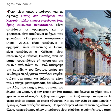
Ας τον ακούσουμε:
«
Ποιοί είναι όμως υπεύθυνοι, για τις
σφαγές;
Όπως στη σταύρωσι του
Xριστού· πολλοί είναι οι υπεύθυνοι, ένας
όμως ευθύνεται περισσότερο
. Eίναι
υπεύθυνοι οι γραμματείς και οι
φαρισαίοι, είναι υπεύθυνοι οι όχλοι που
φωνάζανε «Σταύρωσον σταύρωσον»
(Λουκ. 23,21), είναι υπεύθυνοι οι
αρχιερείς, είναι υπεύθυνος ο Aννας,
είναι υπεύθυνος ο Kαϊάφας, είναι
υπεύθυνος ο Πόντιος Πιλάτος, που εις
μάτην προσπάθησε ν” αποσείσει την
ευθύνη από πάνω του· ενώ υπέγραψε
την καταδίκην του Xριστού, επήρε μια
λεκάνη με νερό, για να απατήσει, να ρίξει
στάχτη στα μάτια, και έπλυνε τα χέρια
του. Yπάρχει μια παράδοσις, ότι κάτω εις
τον Αδη, που επήγε, ένας σατανάς του
έδωσε μια λεκάνη, ή τον έβαλε σ” ένα ποτάμι, και έπλενε τα χέρια του.
χρόνια να τα πλένει, δεν ξεβάφουν τα χέρια του. Στάζουν αίμα, το αίμα του
χέρια από τα αίματα, τα οποία χύνονται. Kαι εις τον Αδη θα εξακολουθεί 
έγκλημα, διότι αυτός ήτο ένοχος… Περισσότερον όλων υπεύθυνος, -όπως ε
όλων, περισσότερον όλων υπεύθυνος είναι ο Iούδας, ο μαθητής του, ο οποίο