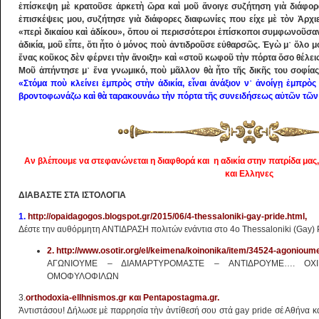
ἐπίσκεψη μὲ κρατοῦσε ἀρκετὴ ὥρα καὶ μοῦ ἄνοιγε συζήτηση γιὰ διάφορα
ἐπισκέψεις μου, συζήτησε γιὰ διάφορες διαφωνίες που είχε μὲ τὸν Ἀρχι
«περὶ δικαίου καὶ ἀδίκου», ὅπου οἱ περισσότεροι ἐπίσκοποι συμφωνοῦσαν
ἀδικία, μοῦ εἶπε, ὅτι ἦτο ὁ μόνος ποὺ ἀντιδροῦσε εὐθαρσῶς. Ἐγὼ μ᾿ ὅλο 
ἕνας κοῦκος δὲν φέρνει τὴν ἄνοιξη» καὶ «στοῦ κωφοῦ τὴν πόρτα ὅσο θέλει
Μοῦ ἀπήντησε μ᾿ ἕνα γνωμικό, ποὺ μᾶλλον θὰ ἦτο τῆς δικῆς του σοφίας,
«Στόμα ποὺ κλείνει ἐμπρὸς στὴν ἀδικία, εἶναι ἀνάξιον ν᾿ ἀνοίγῃ ἐμπρὸς
βροντοφωνάζω καὶ θὰ ταρακουνάω τὴν πόρτα τῆς συνειδήσεως αὐτῶν τῶ
Αν βλέπουμε να στεφανώνεται η διαφθορά και η αδικία στην πατρίδα μας, 
και Ελληνες
ΔΙΑΒΑΣΤΕ ΣΤΑ ΙΣΤΟΛΟΓΙΑ
1.
http://opaidagogos.blogspot.gr/2015/06/4-thessaloniki-gay-pride.html,
Δέστε την αυθόρμητη ΑΝΤΙΔΡΑΣΗ πολιτών ενάντια στο 4ο Thessaloniki (Gay) 
2. http://www.osotir.org/el/keimena/koinonika/item/34524-agonio
ΑΓΩΝΙΟΥΜΕ – ΔΙΑΜΑΡΤΥΡΟΜΑΣΤΕ – ΑΝΤΙΔΡΟΥΜΕ…. ΟΧ
ΟΜΟΦΥΛΟΦΙΛΩΝ
3.
orthodoxia-ellhnismos.gr και Pentapostagma.gr.
Ἀντιστάσου! Δήλωσε μὲ παρρησία τὴν ἀντίθεσή σου στά gay pride σέ Αθήνα κ