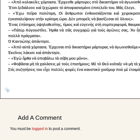
– «Ἀπὸ κολακεῖες χόρτασα. Ἔρχεσθε μάρτυρες στὸ δικαστήριο νὰ ἀγωνισθ
Ἔτσι ξεδιάλυνε καὶ ξεχώρισε τὸ ἀποφασισμένο ἐπιτελεῖο του. Μᾶς ἔλεγε.
– «Ἔχω πεῖρα πολύτιμη. Οἱ ἄνθρωποι ἐνθουσιάζονται καὶ χειροκρ
ἐγκαταλείψουν στὴν κρίσιμη ὥρα. Δὲν μπορεῖς νὰ βασίζεσαι σὲ ὅλους».
Ἕνας ἐπίσημος ὑψηλοθεσίτης, τίμιος καὶ εὐγενὴς στὴ συμπεριφορά, θαυμαστ
– «Πάτερ Αὐγουστῖνε. Ὴρθα νὰ σᾶς συγχαρῶ γιὰ τοὺς ἀγῶνες σας. Ἄν ἦτ
πολλὰ πράγματα».
Ὁ Καντιώτης ἀπάντησε.
– «Ἀπὸ αὐτὰ χόρτασα. Ἔρχεσαι στὸ δικαστήριο μάρτυρας νὰ ἀγωνισθοῦμε»
Ἐκεῖνος λάκισε καὶ ἀπάντησε.
– «Ἐγὼ ἦρθα νὰ ὑποβάλω τὰ σέβη μου μόνο».
– «Φοβᾶσαι μὴ τὰ χαλάσεις μὲ τοὺς ἐπισήμους; Μὲ τὸ Θεὸ κοίταξε νὰ μὴ τὰ 
Στὶς συζητήσεις του εἶχε πολλὲς φορὲς ἕνα καυστικὸ χιοῦμορ ποὺ μὲ ἑτοιμότ
Add A Comment
You must be
logged in
to post a comment.