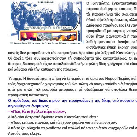
Ὁ Καντιώτης ἐγκαταστάθηκ
πέρασε ἀμέτρητος κόσμος. 
τὰ παρασκήνια τῆς σωματεμ
ἠθικά, ὑψηλὰ πρόσωπα, ἀλλὰ 
Διάφοροι παράγοντες ἔλεγαν 
τροφοδοτεῖ μὲ σάρκες νεαρ
αὐτὰ ἦταν φανταστικὰ ἤ πρα
λαϊκὴ φαντασία ἄναψε στ
αἰσθάνθηκε ἠθικὴ ἔκρηξη βρ
κανεὶς δὲν μποροῦσε νὰ τὸν σταματήσει. Ἀρκοῦσε μία λέξη τοῦ Καντιώτη γιὰ
Οἱ ἀρχὲς τότε συνηδειτοποίησαν τὴ σοβαρότητα τῆς καταστάσεως. Οἱ ἡ
ἄπειρες δικονομικὰ εἶχαν καταδικασθεῖ στὴν πρώτη δίκη γρήγορα καὶ εὔκ
καὶ λάβαρα γιὰ τὴν κάθαρση τῆς πόλεως.
Ὑπῆρχε Ἡ δυνατότητα, ἡ φήμη νὰ ξεπεράσει τὰ ὅρια τοῦ Νομοῦ Πιερίας κα
τοὺς ἀριχτοτεχνικοὺς χειρισμοὺς τοῦ Καντιώτη νὰ ἀναγκασθοῦν νὰ ἐπέμβου
ἀπὸ μιὰ ἁπλὴ πληροφορία μποροῦσε μὲ ὀξυδέρκεια νὰ ὑποθέσει θετικὰ
πραγματικὴ κατάσταση.
Ὁ πρόεδρος τοῦ δικαστηρίου τὴν προηγούμενη τῆς δίκης στὸ κουρεῖο ὅ
σιγοψιθύρισε ἀνήσυχος.
– «Πῶς θὰ τὰ βγάλω πέρα αὔριο»;
Αὐτὸ σὰν ἀστραπὴ ἔφθασε στὸν Καντιώτη ποὺ εἶπε:
– «Τοὺς ἔπιασε πανικὸς καὶ τὰ ἔχουν χαμένα γιατὶ εἶναι ἔνοχοι».
Ἀπὸ τὸ ξενοδοχεῖο περνοῦσαν καὶ πολλοὶ κόλακες νὰ τὸν συγχαροῦν καὶ ν
Αὐτοὺς τοὺς ἔλεγε: