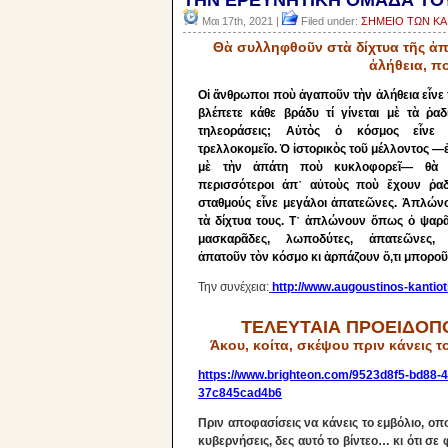
ΤΗΝ ΕΡΕΥΝΗΤΙΚΗ ΟΜΑΔΑ ΤΟΥ 
Μαι 17th, 2021 |
Filed under:
ΣΗΜΕΙΟ ΤΩΝ ΚΑΙ
Θὰ συ
λληφθοῦν στὰ δίχτυα τῆς ἀπ
ἀλήθεια, πο
Οἱ ἄνθρωποι ποὺ ἀγαποῦν τὴν ἀλήθεια εἶνε 
βλέπετε κάθε βράδυ τί γίνεται μὲ τὰ ῥαδ
τηλεοράσεις; Αὐτὸς ὁ κόσμος εἶνε ἀ
τρελλοκομεῖο. Ὁ ἱστορικὸς τοῦ μέλλοντος ―
μὲ τὴν ἀπάτη ποὺ κυκλοφορεῖ― θὰ 
περισσότεροι ἀπ᾿ αὐτοὺς ποὺ ἔχουν ῥαδ
σταθμούς εἶνε μεγάλοι ἀπατεῶνες. Ἁπλών
τὰ δίχτυα τους. Τ᾿ ἁπλώνουν ὅπως ὁ ψαρ
μασκαρᾶδες, λωποδύτες, ἀπατεῶνες,
ἀπατοῦν τὸν κόσμο κι ἁρπάζουν ὅ,τι μποροῦ
Την συνέχεια:
http://www.augoustinos-kantio
ΤΕΛΕΥΤΑΙΑ ΠΡΟΕΙΔΟΠ
Άκου, κοίτα, σκέψου πριν κάνεις 
https://www.brighteon.com/9523d8f5-bd88-4
37c845cad4b6
Πριν αποφασίσεις να κάνεις το εμβόλιο, ο
κυβερνήσεις, δες αυτό το βίντεο… κι ότι 