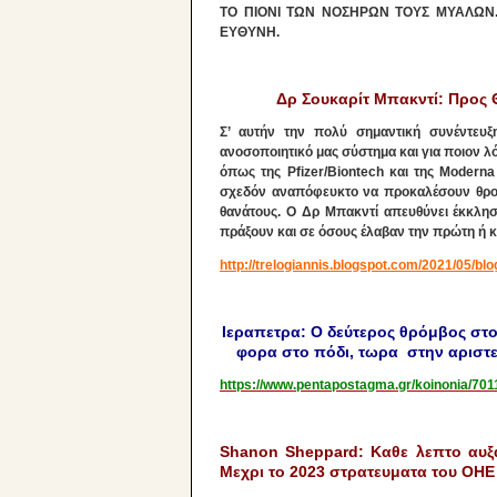
ΤΟ ΠΙΟΝΙ ΤΩΝ ΝΟΣΗΡΩΝ ΤΟΥΣ ΜΥΑΛΩΝ. Όπ
ΕΥΘΥΝΗ.
Δρ Σουκαρίτ Μπακντί: Προς Θ
Σ’ αυτήν την πολύ σημαντική συνέντευξ
ανοσοποιητικό μας σύστημα και για ποιον λό
όπως της Pfizer/Biontech και της Modern
σχεδόν αναπόφευκτο να προκαλέσουν θρομβ
θανάτους. Ο Δρ Μπακντί απευθύνει έκκλη
πράξουν και σε όσους έλαβαν την πρώτη ή κ
http://trelogiannis.blogspot.com/2021/05/bl
Ιεραπετρα: O δεύτερος θρόμβος στ
φορα στο πόδι, τωρα στην αριστ
https://www.pentapostagma.gr/koinonia/70
Shanon Sheppard: Καθε λεπτο αυξα
Μεχρι το 2023 στρατευματα του ΟΗΕ