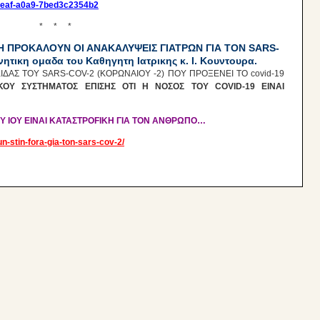
-4eaf-a0a9-7bed3c2354b2
* * *
 ΠΡΟΚΑΛΟΥΝ ΟΙ ΑΝΑΚΑΛΥΨΕΙΣ ΓΙΑΤΡΩΝ ΓΙΑ ΤΟΝ SARS-
νητικη ομαδα του Καθηγητη Ιατρικης κ. Ι. Κουντουρα.
ΔΑΣ ΤΟΥ SARS-COV-2 (ΚΟΡΩΝΑΙΟΥ -2) ΠΟΥ ΠΡΟΞΕΝΕΙ ΤΟ covid-19
ΟΥ ΣΥΣΤΗΜΑΤΟΣ ΕΠΙΣΗΣ ΟΤΙ Η ΝΟΣΟΣ TOY COVID-19 ΕΙΝΑΙ
ΟΥ ΙΟΥ ΕΙΝΑΙ ΚΑΤΑΣΤΡOFIKH ΓΙΑ ΤΟΝ ΑΝΘΡΩΠΟ…
n-stin-fora-gia-ton-sars-cov-2/