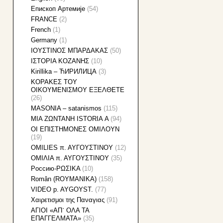
Eпископ Артемије
(54)
FRANCE
(2)
French
(1)
Germany
(1)
IOYΣΤΙΝΟΣ ΜΠΑΡΔΑΚΑΣ
(50)
IΣTOPIA KOZANHΣ
(10)
Kirillika – ЋИРИЛИЦА
(3)
KOΡΑΚΕΣ ΤΟΥ
ΟΙΚΟΥΜΕΝΙΣΜΟΥ ΕΞΕΛΘΕΤΕ
(26)
MASONIA – satanismos
(115)
MIA ZΩNTANH ISTORIA Α
(94)
OI EΠIΣTHMONEΣ OMIΛOYN
(19)
OMILIES π. ΑΥΓΟΥΣΤΙΝΟΥ
(12)
OMIΛΙΑ π. ΑΥΓΟΥΣΤΙΝΟΥ
(35)
Pоссию-ΡΩΣΙΚΑ
(10)
Român (ROYMANIKA)
(158)
VIDEO p. AYGOYST.
(77)
Xαιρετισμοι της Παναγιας
(91)
ΑΓΙΟΙ «ΑΠ᾽ ΟΛΑ ΤΑ
ΕΠΑΓΓΕΛΜΑΤΑ»
(35)