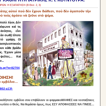
ΚΑΘΗΓΗΤΗ ΙΑΤΡΙΚΗΣ Κ. Ι. ΚΟΥΝΤΟΥΡΑ.
ΡΩΝ: Η ΕΞΑΠΑΤΗΣΗ (Β Θεσ. 2, 3)
άτης αὐτοὶ ποὺ δὲν ἔχουν διάθεσι, ποὺ δὲν ἀγαποῦν τὴν
ὺ τοὺς ἀρέσει νὰ ζοῦνε στὸ ψέμα.
πολὺ λίγοι. Δὲν
ιόφωνα καὶ τις
νόητος, εἶνε
ἐὰν σωθῇ τίποτε
τὸ γράψῃ. Οἱ
ιοτηλεοπτικοὺς
ουν κάθε βράδυ
ᾶς. Ἔχουν μέσα
 ψεῦτες… Καὶ
ν.
..
tis.gr/?p=82704
ΟΙΗΣΗ!
το εμβόλιο…
802-a13f-
ποιοδήποτε εμβόλιο σου επιβάλουν οι φαρμακοΜΑΦΙΕΣ και νεοταξίτικες
σε φωτίσει ο Θεός. Να θυμάσαι όμως, πως ΕΣΥ ΑΠΟΦΑΣΙΣΕΣ ΝΑ ΓΙΝΕΙΣ…