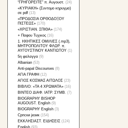
“ΓΡΗΓΟΡΕΙΤΕ” π. Αυγουστ.
(24)
«KΥΡΙΑΚΗ» (Συντομο κηρυγμα)
σε pdf
(13)
«ΠΡΟΔΟΣΙΑ ΟΡΘΟΔΟΞΟΥ
ΠΙΣΤΕΩΣ»
(170)
«ΧΡΙΣΤΙΑΝ. ΣΠΙΘΑ»
(174)
+ Παφου Τυχικος
(16)
1. HXHTIKEΣ ΟΜΙΛΙΕΣ (.mp3),
ΜΗΤΡΟΠΟΛΙΤΟΥ ΦΛΩΡ. π.
ΑΥΓΟΥΣΤΙΝΟΥ ΚΑΝΤΙΩΤΟΥ
(1)
5η φαλαγγα
(9)
Albanian
(53)
Anti-papal Discourses
(8)
AΓΙΑ ΓΡΑΦΗ
(12)
AΓΙΟΣ ΚΟΣΜΑΣ ΑΙΤΩΛΟΣ
(23)
BIBΛΙΟ: «ΤΑ 4 ΧΡΩΜΑΤΑ»
(16)
BINTEO ΔΙΑΦ. ΙΑΤΡ. ΣΥΜΒ.
(7)
BIOGRAPHY BISHOP
AUGOUST. English
(9)
BIOGRAPHY English
(3)
Cрпски језик
(154)
EKKΛΗΣΙΑΣΤ. ΕΙΔΗΣΕΙΣ
(124)
English
(93)