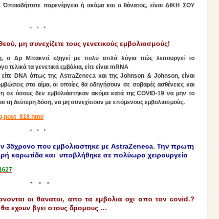
οιαδήποτε παρενέργεια ή ακόμα και ο θάνατος, είναι ΔΙΚΗ ΣΟΥ
* * *
εού, μη συνεχίζετε τους γενετικούς εμβολιασμούς!
η, ο Δρ Μπακντί εξηγεί με πολύ απλά λόγια πώς λειτουργεί το
γο τελικά τα γενετικά εμβόλια, είτε είναι mRNA
a είτε DNA όπως της AstraZeneca και της Johnson & Johnson, είναι
ώσεις στο αίμα, οι οποίες θα οδηγήσουν σε σοβαρές ασθένειες και
ση σε όσους δεν εμβολιάστηκαν ακόμα κατά της COVID-19 να μην το
αι τη δεύτερη δόση, να μη συνεχίσουν με επόμενους εμβολιασμούς.
og-post_818.html
* * *
ον 35χρονο που εμβολιαστηκε με AstraZeneca. Την πρωτη
ερή καρωτίδα και υποβλήθηκε σε πολύωρο χειρουργείο
11627
_ierapetra-deyteros-thrombos-g-emboliastike-me-astrazeneca
* * *
νονται οι θανατοι, απο τα εμβολια οχι απο τον covid.?
 θα εχουν βγει στους δρομους …