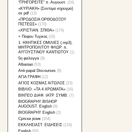
“ΓΡΗΓΟΡΕΙΤΕ” π. Αυγουστ.
(24)
«KΥΡΙΑΚΗ» (Συντομο κηρυγμα)
σε pdf
(13)
«ΠΡΟΔΟΣΙΑ ΟΡΘΟΔΟΞΟΥ
ΠΙΣΤΕΩΣ»
(170)
«ΧΡΙΣΤΙΑΝ. ΣΠΙΘΑ»
(174)
+ Παφου Τυχικος
(16)
1. HXHTIKEΣ ΟΜΙΛΙΕΣ (.mp3),
ΜΗΤΡΟΠΟΛΙΤΟΥ ΦΛΩΡ. π.
ΑΥΓΟΥΣΤΙΝΟΥ ΚΑΝΤΙΩΤΟΥ
(1)
5η φαλαγγα
(9)
Albanian
(53)
Anti-papal Discourses
(8)
AΓΙΑ ΓΡΑΦΗ
(12)
AΓΙΟΣ ΚΟΣΜΑΣ ΑΙΤΩΛΟΣ
(23)
BIBΛΙΟ: «ΤΑ 4 ΧΡΩΜΑΤΑ»
(16)
BINTEO ΔΙΑΦ. ΙΑΤΡ. ΣΥΜΒ.
(7)
BIOGRAPHY BISHOP
AUGOUST. English
(9)
BIOGRAPHY English
(3)
Cрпски језик
(154)
EKKΛΗΣΙΑΣΤ. ΕΙΔΗΣΕΙΣ
(124)
English
(93)