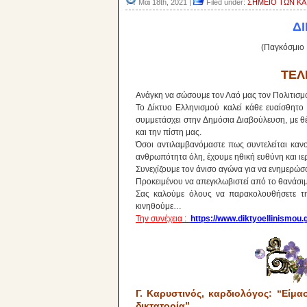
Μαι 18th, 2021 |
Filed under:
ΣΗΜΕΙΟ ΤΩΝ ΚΑΙ
Δ
(Παγκόσμιο 
ΤΕΛ
Ανάγκη να σώσουμε τον Λαό μας τον Πολιτισμό
Το Δίκτυο Ελληνισμού καλεί κάθε ευαίσθητο
συμμετάσχει στην Δημόσια Διαβούλευση, με θ
και την πίστη μας.
Όσοι αντιλαμβανόμαστε πως συντελείται κανο
ανθρωπότητα όλη, έχουμε ηθική ευθύνη και ιε
Συνεχίζουμε τον άνισο αγώνα για να ενημερώσ
Προκειμένου να απεγκλωβιστεί από το θανάσιμ
Σας καλούμε όλους να παρακολουθήσετε τη
κινηθούμε…
Την συνέχεια
:
https://www.diktyoellinismou.g
Γ. Καρυστινός, καρδιολόγος: “Είμα
δικτατορία”