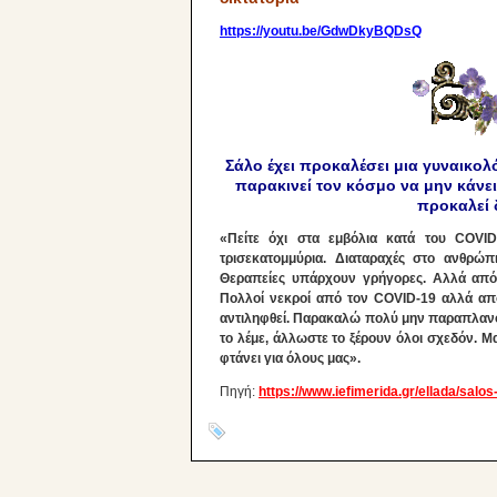
https://youtu.be/GdwDkyBQDsQ
Σάλο έχει προκαλέσει μια γυναικολ
παρακινεί τον κόσμο να μην κάνει
προκαλεί 
«Πείτε όχι στα εμβόλια κατά του COVID.
τρισεκατομμύρια. Διαταραχές στο ανθρώ
Θεραπείες υπάρχουν γρήγορες. Αλλά απόδ
Πολλοί νεκροί από τον COVID-19 αλλά από
αντιληφθεί. Παρακαλώ πολύ μην παραπλανού
το λέμε, άλλωστε το ξέρουν όλοι σχεδόν. 
φτάνει για όλους μας».
Πηγή:
https://www.iefimerida.gr/ellada/sal