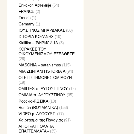
Eпископ Артемије
(54)
FRANCE
(2)
French
(1)
Germany
(1)
IOYΣΤΙΝΟΣ ΜΠΑΡΔΑΚΑΣ
(50)
IΣTOPIA KOZANHΣ
(10)
Kirillika – ЋИРИЛИЦА
(3)
KOΡΑΚΕΣ ΤΟΥ
ΟΙΚΟΥΜΕΝΙΣΜΟΥ ΕΞΕΛΘΕΤΕ
(26)
MASONIA – satanismos
(115)
MIA ZΩNTANH ISTORIA Α
(94)
OI EΠIΣTHMONEΣ OMIΛOYN
(19)
OMILIES π. ΑΥΓΟΥΣΤΙΝΟΥ
(12)
OMIΛΙΑ π. ΑΥΓΟΥΣΤΙΝΟΥ
(35)
Pоссию-ΡΩΣΙΚΑ
(10)
Român (ROYMANIKA)
(158)
VIDEO p. AYGOYST.
(77)
Xαιρετισμοι της Παναγιας
(91)
ΑΓΙΟΙ «ΑΠ᾽ ΟΛΑ ΤΑ
ΕΠΑΓΓΕΛΜΑΤΑ»
(35)