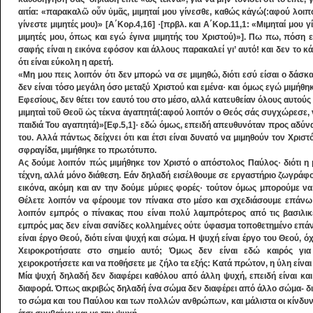
αιτία: «παρακαλῶ οὖν ὑμᾶς, μιμηταί μου γίνεσθε, καθώς κἀγώ(:αφού λοιπ
γίνεστε μιμητές μου)» [Α΄Κορ.4,16] ·[πρβλ. και Α΄Κορ.11,1: «Μιμηταί μου 
μιμητές μου, όπως και εγώ έγινα μιμητής του Χριστού)»]. Πω πω, πόση 
σαφής είναι η εικόνα εφόσον και άλλους παρακαλεί γι’ αυτό! και δεν το 
ότι είναι εύκολη η αρετή.
«Μη μου πεις λοιπόν ότι δεν μπορώ να σε μιμηθώ, διότι εσύ είσαι ο δάσκ
δεν είναι τόσο μεγάλη όσο μεταξύ Χριστού και εμένα· και όμως εγώ μιμήθ
Εφεσίους, δεν θέτει τον εαυτό του στο μέσο, αλλά κατευθείαν όλους αυτούς
μιμηταὶ τοῦ Θεοῦ ὡς τέκνα ἀγαπητά(:αφού λοιπόν ο Θεός σάς συγχώρεσε, ν
παιδιά Του αγαπητά)»[Εφ.5,1]· εδώ όμως, επειδή απευθυνόταν προς αδύνα
του. Αλλά πάντως δείχνει ότι και έτσι είναι δυνατό να μιμηθούν τον Χριστ
σφραγίδα, μιμήθηκε το πρωτότυπο.
Ας δούμε λοιπόν πώς μιμήθηκε τον Χριστό ο απόστολος Παύλος· διότι η μ
τέχνη, αλλά μόνο διάθεση. Εάν δηλαδή εισέλθουμε σε εργαστήριο ζωγράφο
εικόνα, ακόμη και αν την δούμε μύριες φορές· τούτον όμως μπορούμε να
Θέλετε λοιπόν να φέρουμε τον πίνακα στο μέσο και σχεδιάσουμε επάνω 
λοιπόν εμπρός ο πίνακας που είναι πολύ λαμπρότερος από τις βασιλικέ
εμπρός μας δεν είναι σανίδες κολλημένες ούτε ύφασμα τοποθετημένο επάν
είναι έργο Θεού, διότι είναι ψυχή και σώμα. Η ψυχή είναι έργο του Θεού,
Χειροκροτήσατε στο σημείο αυτό; Όμως δεν είναι εδώ καιρός για 
χειροκροτήσετε και να ποθήσετε με ζήλο τα εξής: Κατά πρώτον, η ύλη είναι
Μία ψυχή δηλαδή δεν διαφέρει καθόλου από άλλη ψυχή, επειδή είναι και 
διαφορά. Όπως ακριβώς δηλαδή ένα σώμα δεν διαφέρει από άλλο σώμα- διότ
το σώμα και του Παύλου και των πολλών ανθρώπων, και μάλιστα οι κίνδυν