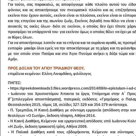
Για τούτο, σας παρακαλώ, ας αποφύγουμε κάθε πλούτο αυτού του είδου
φόνους και ας αποκτήσουμε τον πνευματικό πλούτο και ας επιζητήσου
εκείνοι που έχουν αυτούς, εκείνοι είναι οι πλούσιοι, εκείνοι είναι οι ε
και της επιγείου και της αιωνίου ζωής. Εκείνος δηλαδή που θέλει να είνα
ανοικτές τις οικίες όλων· διότι σε εκείνον, ο οποίος δεν έχει τίποτε χάρ
προσφέρει τα υπάρχοντά του· για εκείνον όμως ο οποίος θέλει να έχει με α
οι θύρες όλων.
Για να αποκτήσουμε λοιπόν και τα επίγεια και τα ουράνια αγαθά, ας προτι
ευπορία· μακάρι όλοι εμείς να την αποκτήσουμε με τη χάρη και τη φιλανθρ
με τον οποίο στον Πατέρα και στο Άγιο Πνεύμα ανήκει η δόξα τώρα και
Αμήν.
ΠΡΟΣ ΔΟΞΑΝ ΤΟΥ ΑΓΙΟΥ ΤΡΙΑΔΙΚΟΥ ΘΕΟΥ,
επιμέλεια κειμένου: Ελένη Λιναρδάκη, φιλόλογος
ΠΗΓΕΣ:
• https://greekdownloads3.files.wordpress.com/2014/08/in-epistulam-i-ad-c
• Ιωάννου του Χρυσοστόμου Άπαντα τα έργα, Υπόμνημα στην Α΄ Προς Κ
ΙΓ΄[επιλεγμένα αποσπάσματα], πατερικές εκδόσεις «Γρηγόριος ο Παλαμ
Θεσσαλονίκη 2015, τόμος 18, σελίδες 327-329 και 354-379 αντίστοιχα.
• Π. Τρεμπέλα, Η Καινή Διαθήκη με σύντομη ερμηνεία (απόδοση στην κοι
θεολόγων «Ο Σωτήρ», έκδοση τέταρτη, Αθήνα 2014.
• Η Καινή Διαθήκη, Κείμενον και ερμηνευτική απόδοσις υπό Ιωάννου Κολ
«Η Ζωή», έκδοση τριακοστή τρίτη, Αθήνα 2009.
• Η Παλαιά Διαθήκη κατά τους εβδομήκοντα, Κείμενον και σύντομος