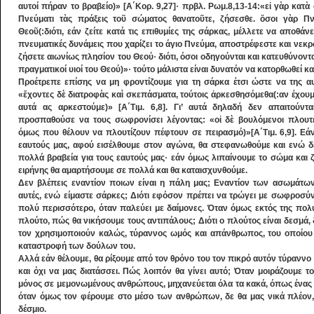
αυτοί πήραν το βραβείο)» [Α΄Κορ. 9,27]· πρβλ. Ρωμ.8,13-14:«εἰ γὰρ κατὰ
Πνεύματι τὰς πράξεις τοῦ σώματος θανατοῦτε, ζήσεσθε. ὅσοι γὰρ Πνε
Θεοῦ(:διότι, εάν ζείτε κατά τις επιθυμίες της σάρκας, μέλλετε να αποθάν
πνευματικές δυνάμεις που χαρίζει το άγιο Πνεύμα, αποστρέφεστε και νεκρ
ζήσετε αιωνίως πλησίον του Θεού· διότι, όσοι οδηγούνται και κατευθύνοντα
πραγματικοί υιοί του Θεού)»· τούτο μάλιστα είναι δυνατόν να κατορθωθεί κα
Προέτρεπε επίσης να μη φροντίζουμε για τη σάρκα έτσι ώστε να της αυξ
«ἔχοντες δὲ διατροφὰς καὶ σκεπάσματα, τούτοις ἀρκεσθησόμεθα(:αν έχουμ
αυτά ας αρκεστούμε)» [Α΄Τιμ. 6,8]. Γι’ αυτά δηλαδή δεν απαιτούντ
προσπαθούσε να τους σωφρονίσει λέγοντας: «οἱ δὲ βουλόμενοι πλουτεῖ
όμως που θέλουν να πλουτίζουν πέφτουν σε πειρασμό)»[Α΄Τιμ. 6,9]. Εάν
εαυτούς μας, αφού εισέλθουμε στον αγώνα, θα στεφανωθούμε και ενώ δε
πολλά βραβεία για τους εαυτούς μας· εάν όμως λιπαίνουμε το σώμα και ζ
ειρήνης θα αμαρτήσουμε σε πολλά και θα καταισχυνθούμε.
Δεν βλέπεις εναντίον ποιων είναι η πάλη μας; Εναντίον των ασωμάτω
αυτές, ενώ είμαστε σάρκες; Διότι εφόσον πρέπει να τρώγει με σωφροσύ
πολύ περισσότερο, όταν παλεύει με δαίμονες. Όταν όμως εκτός της πολ
πλούτο, πώς θα νικήσουμε τους αντιπάλους; Διότι ο πλούτος είναι δεσμά,
τον χρησιμοποιούν καλώς, τύραννος ωμός και απάνθρωπος, του οποίου
καταστροφή των δούλων του.
Αλλά εάν θέλουμε, θα ρίξουμε από τον θρόνο του τον πικρό αυτόν τύραννο
και όχι να μας διατάσσει. Πώς λοιπόν θα γίνει αυτό; Όταν μοιράζουμε τ
μόνος σε μεμονωμένους ανθρώπους, μηχανεύεται όλα τα κακά, όπως ένας λ
όταν όμως τον φέρουμε στο μέσο των ανθρώπων, δε θα μας νικά πλέον, 
δέσμιο.