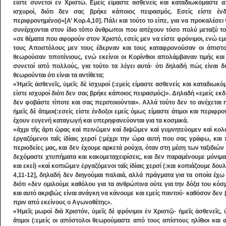
είστε συνετοί εν Χριστώ. Εμείς είμαστε ασθενείς και καταδιωκόμαστε 
ισχυροί, διότι δεν σας βρήκε κάποιος πειρασμός. Εσείς είστε ένδ
περιφρονημένοι)»[Α’ Κορ.4,10]. Πάλι και τούτο το είπε, για να προκαλέσει
συνέρχονται στον ίδιο τόπο άνθρωποι που απέχουν τόσο πολύ μεταξύ του
«σε θέματα που αφορούν στον Χριστό, εσείς μεν να είστε φρόνιμοι, ενώ ε
τους Αποστόλους μεν τους έδερναν και τους καταφρονούσαν οι άπιστοι
θεωρούσαν τιποτένιους, ενώ εκείνοι οι Κορίνθιοι απολάμβαναν τιμής και
συνετοί από πολλούς, για τούτο τα λέγει αυτά· ότι δηλαδή πώς είναι 
θεωρούνται ότι είναι τα αντίθετα;
«Ἡμεῖς ἀσθενεῖς, ὑμεῖς δὲ ἰσχυροί (:εμείς είμαστε ασθενείς και καταδιω
είστε ισχυροί διότι δεν σας βρήκε κάποιος πειρασμός)». Δηλαδή «εμείς ε
δεν φοβάστε τίποτε και σας περιποιούνται». Αλλά τούτο δεν το ανέχεται 
ἡμεῖς δὲ ἄτιμοι(:εσείς είστε ένδοξοι εμείς όμως είμαστε άτιμοι και περι
έχουν ευγενή καταγωγή και υπερηφανεύονται για τα κοσμικά.
«ἄχρι τῆς ἄρτι ὥρας καὶ πεινῶμεν καὶ διψῶμεν καὶ γυμνητεύομεν καὶ κολ
ἐργαζόμενοι ταῖς ἰδίαις χερσί (:μέχρι την ώρα αυτή που σας γράφω, και
περιοδείες μας, και δεν έχουμε αρκετά ρούχα, όταν στη μέση των ταξιδιών 
δεχόμαστε χτυπήματα και κακομεταχειρίσεις, και δεν παραμένουμε μόνι
και εκεί) «καὶ κοπιῶμεν ἐργαζόμενοι ταῖς ἰδίαις χερσί (:και κοπιάζουμε δουλ
4,11-12], δηλαδή δεν διηγούμαι παλαιά, αλλά πράγματα για τα οποία έχ
διότι «δεν ομιλούμε καθόλου για τα ανθρώπινα ούτε για την δόξα του κό
και αυτό ακριβώς είναι ανάγκη να κάνουμε και εμείς παντού· καθόσον δεν 
πριν από εκείνους ο Αγωνοθέτης».
«Ἡμεῖς μωροὶ διὰ Χριστόν, ὑμεῖς δὲ φρόνιμοι ἐν Χριστῷ· ἡμεῖς ἀσθενεῖς, ὑ
ἄτιμοι (:εμείς οι απόστολοι θεωρούμαστε από τους απίστους ηλίθιοι και 