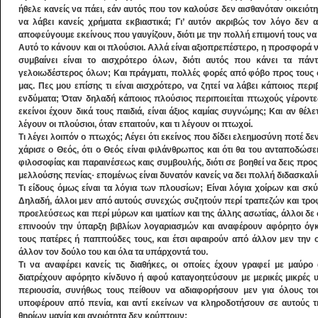
ήθελε κανείς να πάει, εάν αυτός που τον καλούσε δεν αισθανόταν οικειότ
να λάβει κανείς χρήματα εκβιαστικά; Γι’ αυτόν ακριβώς τον λόγο δεν
αποφεύγουμε εκείνους που γαυγίζουν, διότι με την πολλή επιμονή τους να
Αυτό το κάνουν και οι πλούσιοι. Αλλά είναι αξιοπρεπέστερο, η προσφορά
συμβαίνει είναι το αισχρότερο όλων, διότι αυτός που κάνει τα πάντ
γελοιωδέστερος όλων; Και πράγματι, πολλές φορές από φόβο προς τους σ
μας. Πες μου επίσης τι είναι αισχρότερο, να ζητεί να λάβει κάποιος πε
ενδύματα; Όταν δηλαδή κάποιος πλούσιος περιποιείται πτωχούς γέροντες,
εκείνοι έχουν δικά τους παιδιά, είναι άξιος καμίας συγνώμης; Και αν θέλετε
λέγουν οι πλούσιοι, όταν επαιτούν, και τι λέγουν οι πτωχοί.
Τι λέγει λοιπόν ο πτωχός; Λέγει ότι εκείνος που δίδει ελεημοσύνη ποτέ δεν
χάρισε ο Θεός, ότι ο Θεός είναι φιλάνθρωπος και ότι θα του ανταποδώσει
φιλοσοφίας και παραινέσεως καις συμβουλής, διότι σε βοηθεί να δεις προς
μελλούσης πενίας· επομένως είναι δυνατόν κανείς να δει πολλή διδασκαλί
Τι είδους όμως είναι τα λόγια των πλουσίων; Είναι λόγια χοίρων και σ
Δηλαδή, άλλοι μεν από αυτούς συνεχώς συζητούν περί τραπεζών και τρο
προελεύσεως και περί μύρων και ιματίων και της άλλης ασωτίας, άλλοι δε
επινοούν την ύπαρξη βιβλίων λογαριασμών και αναφέρουν αφόρητο όγ
τους πατέρες ή παππούδες τους, και έτσι αφαιρούν από άλλον μεν την ο
άλλον τον δούλο του και όλα τα υπάρχοντά του.
Τι να αναφέρει κανείς τις διαθήκες, οι οποίες έχουν γραφεί με μαύρ
διατρέχουν αφόρητο κίνδυνο ή αφού καταγοητεύσουν με μερικές μικρές 
περιουσία, συνήθως τους πείθουν να αδιαφορήσουν μεν για όλους το
υποφέρουν από πενία, και αντί εκείνων να κληροδοτήσουν σε αυτούς τ
θηρίων μανία και αγριότητα δεν κρύπτουν;