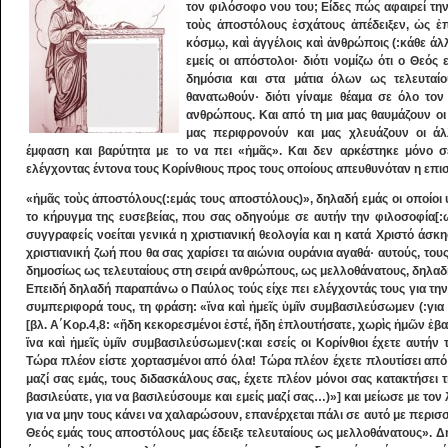
τον φιλόσοφο νου του; Είδες πώς αφαιρεί τη
τοὺς ἀποστόλους ἐσχάτους ἀπέδειξεν, ὡς ἐπ
κόσμῳ, καὶ ἀγγέλοις καὶ ἀνθρώποις (:κάθε 
εμείς οι απόστολοι· διότι νομίζω ότι ο Θεό
δημόσια και στα μάτια όλων ως τελευταίο
θανατωθούν· διότι γίναμε θέαμα σε όλο τον
ανθρώπους. Και από τη μια μας θαυμάζουν οι
μας περιφρονούν και μας χλευάζουν οι άλλ
έμφαση και βαρύτητα με το να πει «ἡμᾶς». Και δεν αρκέστηκε μόνο σε
ελέγχοντας έντονα τους Κορίνθιους προς τους οποίους απευθυνόταν η επι
«ἡμᾶς τοὺς ἀποστόλους(:εμάς τους αποστόλους)», δηλαδή εμάς οι οποίοι
το κήρυγμα της ευσεβείας, που σας οδηγούμε σε αυτήν την φιλοσοφία[:
συγγραφείς νοείται γενικά η χριστιανική θεολογία και η κατά Χριστό άσκ
χριστιανική ζωή που θα σας χαρίσει τα αιώνια ουράνια αγαθά· αυτούς, τ
δημοσίως ως τελευταίους στη σειρά ανθρώπους, ως μελλοθάνατους, δηλαδ
Επειδή δηλαδή παραπάνω ο Παύλος τούς είχε πει ελέγχοντάς τους για την
συμπεριφορά τους, τη φράση: «ἵνα καὶ ἡμεῖς ὑμῖν συμβασιλεύσωμεν (:για ν
[βλ. Α΄Κορ.4,8: «ἤδη κεκορεσμένοι ἐστέ, ἤδη ἐπλουτήσατε, χωρὶς ἡμῶν ἐβ
ἵνα καὶ ἡμεῖς ὑμῖν συμβασιλεύσωμεν(:και εσείς οι Κορίνθιοι έχετε αυτήν τ
Τώρα πλέον είστε χορτασμένοι από όλα! Τώρα πλέον έχετε πλουτίσει από 
μαζί σας εμάς, τους διδασκάλους σας, έχετε πλέον μόνοι σας κατακτήσει 
βασιλεύατε, για να βασιλεύσουμε και εμείς μαζί σας…)»] και μείωσε με τον
για να μην τους κάνει να χαλαρώσουν, επανέρχεται πάλι σε αυτό με περισσότ
Θεός εμάς τους αποστόλους μας έδειξε τελευταίους ως μελλοθάνατους». Δη