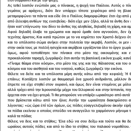
έτσι συμβαίνει και με την ψυχή.
Ας τεθεί λοιπόν ενώπιόν μας ο πίνακας, η ψυχή του Παύλου. Αυτός ο π
γεμάτος με αράχνες, διότι δεν υπάρχει τίποτε χειρότερο από τη βλ
μεταμορφώνει τα πάντα και είδε ότι ο Παύλος διαμορφώθηκε έτσι όχι από 
από έλλειψη ανθέων της ευσεβείας- διότι είχε μεν ζήλο, αλλά τα άνθη δε
ήταν κατ’ επίγνωση- του δίνει το άνθος της αληθείας, δηλαδή τη χάρη, και α
Αφού δηλαδή έλαβε τα χρώματα και αφού έμαθε όσα αγνοούσε, δεν έ
τεχνίτης άριστος. Και κατά πρώτον με το να κηρύττει τον Χριστό δείχνει ότι
και το υπόλοιπο σώμα ανήκει στην πολιτεία την ακριβή. Λοιπόν, οι με
στην οικία τους με πολλή ησυχία και ακρίβεια εργάζονται όλο το έργο χωρί
όμως, αφού τοποθέτησε τον πίνακα στο μέσο της οικουμένης και ε
προκαλούσαν ταραχή, ζωγράφιζε έτσι αυτήν τη βασιλική εικόνα χωρίς κανέν
«Γίναμε θέαμα στον κόσμο», στο μέσο της γης και της θάλασσας και του ο
κόσμου και του αισθητού και του νοητού, καθώς ζωγράφιζε την εικόνα.
Θέλετε να δείτε και τα υπόλοιπα μέρη αυτής κάτω από την κεφαλή; Ή 
επάνω; Κοιτάξετε λοιπόν με θαυμασμό ένα χρυσό ανδριάντα, μάλλον δ
έπρεπε να είχε στηθεί στον ουρανό, και όμως δεν είναι ντυμένος με μόλ
αλλά τρέχει από την Ιερουσαλήμ μέχρι του Ιλλυρικού και στην Ισπανία, πηγ
έρχεται σαν να έχει φτερά. Τι θα μπορούσε να υπάρξει ωραιότερο από αυτά 
που βρίσκεται κάτω από τον ήλιο; Αυτήν την ωραιότητα διακηρύσσει 
λέγοντας: «ὡς ὥρα ἐπὶ τῶν ὀρέων, ὡς πόδες εὐαγγελιζομένου ἀκοὴν εἰρ
τα πόδια εκείνου ο οποίος σπεύδει να αναγγείλει το χαρμόσυνο μήνυμα της 
καλά τα πόδια;
Θέλεις να δεις και το στήθος; Έλα εδώ να σου δείξω και τούτο και θα δ
ωραίους αυτούς πόδες και από το ίδιο το στήθος του παλαιού νομοθέτου.