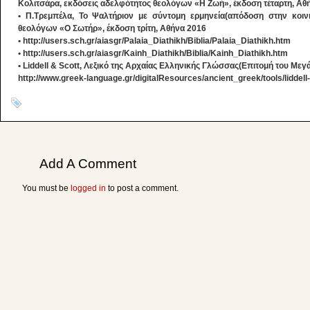
Κολιτσάρα, εκδόσεις αδελφότητος θεολόγων «Η Ζωή», έκδοση τέταρτη, Αθ
• Π.Τρεμπέλα, Το Ψαλτήριον με σύντομη ερμηνεία(απόδοση στην κοινή
θεολόγων «Ο Σωτήρ», έκδοση τρίτη, Αθήνα 2016
• http://users.sch.gr/aiasgr/Palaia_Diathikh/Biblia/Palaia_Diathikh.htm
• http://users.sch.gr/aiasgr/Kainh_Diathikh/Biblia/Kainh_Diathikh.htm
• Liddell & Scott, Λεξικό της Αρχαίας Ελληνικής Γλώσσας(Επιτομή του Μεγ
http://www.greek-language.gr/digitalResources/ancient_greek/tools/liddell-
Add A Comment
You must be
logged in
to post a comment.