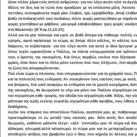
ήσαν πλέον χέρια ενός απλού ανθρώπου· για τον λόγο αυτόν ούτε τα άγγιξ
Θέλεις να δεις και τα νώτα που ομοιάζουν με τα υπόλοιπα μέλη; Άκουσε 
πεντάκις τεσσαράκοντα παρὰ μίαν ἔλαβον, τρὶς ἐῤῥαβδίσθην, ἅπαξ ἐλιθάσ
βυθῷ πεποίηκα(:από τους Ιουδαίους πέντε φορές μαστιγώθηκα με σαράντα 
φορές χτυπήθηκα με ράβδους· μια φορά λιθοβολήθηκα· τρεις φορές ναυάγη
στη θάλασσα)» [Β΄Κορ.11,24-25].
Αλλά για να μην πέσουμε και εμείς σε βυθό άπειρο και πάθουμε πολλά, εν
εμπρός, αφού αφήσουμε το σώμα, ας δούμε άλλο κάλλος, το κάλλος των 
δαίμονες το σεβάστηκαν· για τον λόγο αυτόν και αυτοί οι ίδιοι έφευγαν 
όπου τυχόν εμφανιζόταν ο Παύλος, τα πάντα υποχωρούσαν και τρέποντ
τους ο άριστος της οικουμένης. Και όπως ακριβώς εκείνοι που δέχτηκα
φρίκη, όταν δουν και το όπλο μόνο εκείνου που τους πλήγωσε, έτσι ακριβ
τη ζώνη του απομακρύνονταν.
Πού είναι τώρα οι πλούσιοι, που υπερηφανεύονταν για τα χρήματά τους; Π
και τα πολυτελή τους ενδύματα; Αν συγκρίνουν τους εαυτούς τους με αυτά, 
και βούρκος. Και γιατί αναφέρω τα ενδύματα και τα χρυσά κοσμήματα, διότ
της οικουμένης, θα θεωρούσα το νύχι και μόνο του Παύλου ισχυρότερο εκε
του ισχυρότερη κάθε τρυφής, την αδοξία του ισχυρότερη κάθε δόξης, την 
ράπισμα της ιερής εκείνης κεφαλής ισχυρότερο κάθε αφοβίας, τους λίθους
διαδήματος.
Αυτόν τον στέφανο του αποστόλου Παύλου, αγαπητοί μου, ας ποθήσουμε 
προετοιμάσουμε εν τω μεταξύ τους εαυτούς μας· διότι αυτός δεν αναδ
διωγμούς, καθόσον μάλιστα έλεγε: «ἀλλ᾿ ὑποπιάζω μου τὸ σῶμα καὶ δ
ἀδόκιμος γένωμαι(:αλλά ταλαιπωρώ το σώμα μου και το μεταχειρίζομαι 
αποδειχτώ ανάξιος του βραβείου εγώ ο ίδιος που κήρυξα σε άλλους και μ