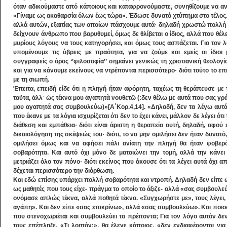
όταν αδικούμαστε από κάποιους και καταφρονούμαστε, συνηθίζουμε να α
«Γίναμε ως ακαθαρσία όλων έως τώρα». Έδωσε δυνατό χτύπημα στο τέλος. 
αλλά αυτών, εξαιτίας των οποίων πάσχουμε αυτά· δηλαδή χρωστώ πολλή
δείχνουν άνθρωπο που βαρυθυμεί, όμως δε θλίβεται ο ίδιος, αλλά που θέλε
μυρίους λόγους να τους κατηγορήσει, και όμως τους ασπάζεται. Για τον 
υπομένουμε τις ύβρεις με πραότητα, για να ζούμε και εμείς οι ίδιοι
συγγραφείς ο όρος ‘’φιλοσοφία’’ σημαίνει γενικώς τη χριστιανική θεολογ
και για να κάνουμε εκείνους να ντρέπονται περισσότερο· διότι τούτο το επ
με τη σιωπή.
Έπειτα, επειδή είδε ότι η πληγή ήταν αφόρητη, ταχέως τη θεράπευσε μ
ταῦτα, ἀλλ᾿ ὡς τέκνα μου ἀγαπητὰ νουθετῶ (:δεν θέλω με αυτά που σας γ
μου αγαπητά σας συμβουλεύω)»[Α΄Κορ.4,14]. «Δηλαδή, δεν τα λέγω αυτά»
που έκανε με τα λόγια ισχυρίζεται ότι δεν το έχει κάνει, μάλλον δε λέγει ότι
διάθεση και εμπάθεια· διότι είναι άριστη η θεραπεία αυτή, δηλαδή, αφού ε
δικαιολόγηση της σκέψεώς του· διότι, το να μην ομιλήσει δεν ήταν δυνατό
ομιλήσει όμως και να αφήσει πάλι ανίατη την πληγή θα ήταν φοβερό
σοβαρότητα. Και αυτό όχι μόνο δε ματαιώνει την τομή, αλλά την κάνε
μετριάζει όλο τον πόνο· διότι εκείνος που άκουσε ότι τα λέγει αυτά όχι
δέχεται περισσότερο την διόρθωση.
Και εδώ επίσης υπάρχει πολλή σοβαρότητα και ντροπή. Δηλαδή δεν είπε 
ως μαθητές που τους είχε- πράγμα το οποίο το άξιζε- αλλά «σας συμβουλε
ονόμασε απλώς τέκνα, αλλά ποθητά τέκνα. «Συγχωρήστε με», τους λέγει, 
αγάπη». Και δεν είπε «σας επικρίνω», αλλά «σας συμβουλεύω». Και ποιος
που στενοχωριέται και συμβουλεύει τα πρέποντα; Για τον λόγο αυτόν δ
τους επέπληξε. «Τι λοιπόν;», θα έλεγε κάποιος, «δεν ενδιαφέρονται για