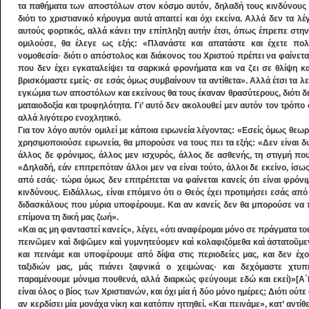
τα παθήματα των αποστόλων στον κόσμο αυτόν, δηλαδή τους κινδύνους και τ
διότι το χριστιανικό κήρυγμα αυτά απαιτεί και όχι εκείνα. Αλλά δεν τα λέ
αυτούς φορτικός, αλλά κάνει την επίπληξη αυτήν έτσι, όπως έπρεπε στ
ομιλούσε, θα έλεγε ως εξής: «Πλανάστε και απατάστε και έχετε πο
νομοθεσία· διότι ο απόστολος και διάκονος του Χριστού πρέπει να φαίνεται
που δεν έχει εγκαταλείψει τα σαρκικά φρονήματα και να ζει σε θλίψη 
βρισκόμαστε εμείς· σε εσάς όμως συμβαίνουν τα αντίθετα». Αλλά έτσι τα λε
εγκώμια των αποστόλων και εκείνους θα τους έκαναν θρασύτερους, διότι δ
ματαιοδοξία και τρυφηλότητα. Γι’ αυτό δεν ακολουθεί μεν αυτόν τον τρόπο
αλλά λιγότερο ενοχλητικό.
Για τον λόγο αυτόν ομιλεί με κάποια ειρωνεία λέγοντας: «Εσείς όμως θεωρε
χρησιμοποιούσε ειρωνεία, θα μπορούσε να τους πει τα εξής: «Δεν είναι δ
άλλος δε φρόνιμος, άλλος μεν ισχυρός, άλλος δε ασθενής, τη στιγμή που
«Δηλαδή, εάν επιτρεπόταν άλλοι μεν να είναι τούτο, άλλοι δε εκείνο, ίσ
από εσάς· τώρα όμως δεν επιτρέπεται να φαίνεται κανείς ότι είναι φρόνι
κινδύνους. Ειδάλλως, είναι επόμενο ότι ο Θεός έχει προτιμήσει εσάς από
διδασκάλους που μύρια υποφέρουμε. Και αν κανείς δεν θα μπορούσε να πε
επίμονα τη δική μας ζωή».
«Και ας μη φανταστεί κανείς», λέγει, «ότι αναφέρομαι μόνο σε πράγματα το
πεινῶμεν καὶ διψῶμεν καὶ γυμνητεύομεν καὶ κολαφιζόμεθα καὶ ἀστατοῦμε
και πεινάμε και υποφέρουμε από δίψα στις περιοδείες μας, και δεν έχ
ταξιδιών μας, μάς πιάνει ξαφνικά ο χειμώνας· και δεχόμαστε χτυπή
παραμένουμε μόνιμα πουθενά, αλλά διαρκώς φεύγουμε εδώ και εκεί)»[Α΄Κο
είναι όλος ο βίος των Χριστιανών, και όχι μία ή δύο μόνο ημέρες; Διότι ούτ
αν κερδίσει μία μονάχα νίκη και κατόπιν ηττηθεί. «Και πεινάμε», κατ’ αντ