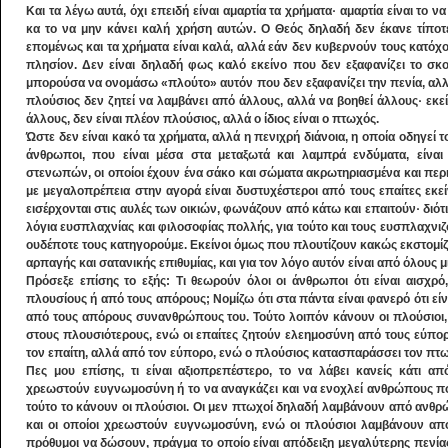
Και τα λέγω αυτά, όχι επειδή είναι αμαρτία τα χρήματα· αμαρτία είναι το 
κα το να μην κάνει καλή χρήση αυτών. Ο Θεός δηλαδή δεν έκανε τίποτ
επομένως και τα χρήματα είναι καλά, αλλά εάν δεν κυβερνούν τους κατόχο
πλησίον. Δεν είναι δηλαδή φως καλό εκείνο που δεν εξαφανίζει το σκοτά
μπορούσα να ονομάσω «πλούτο» αυτόν που δεν εξαφανίζει την πενία, αλλά
πλούσιος δεν ζητεί να λαμβάνει από άλλους, αλλά να βοηθεί άλλους· εκε
άλλους, δεν είναι πλέον πλούσιος, αλλά ο ίδιος είναι ο πτωχός.
Ώστε δεν είναι κακό τα χρήματα, αλλά η πενιχρή διάνοια, η οποία οδηγεί τ
άνθρωποι, που είναι μέσα στα μεταξωτά και λαμπρά ενδύματα, είναι 
στενωπών, οι οποίοι έχουν ένα σάκο και σώματα ακρωτηριασμένα και περ
με μεγαλοπρέπεια στην αγορά είναι δυστυχέστεροι από τους επαίτες εκείν
εισέρχονται στις αυλές των οικιών, φωνάζουν από κάτω και επαιτούν· διότ
λόγια ευσπλαχνίας και φιλοσοφίας πολλής, για τούτο και τους ευσπλαχνιζ
ουδέποτε τους κατηγορούμε. Εκείνοι όμως που πλουτίζουν κακώς εκστομί
αρπαγής και σατανικής επιθυμίας, και για τον λόγο αυτόν είναι από όλους μ
Πρόσεξε επίσης το εξής: Τι θεωρούν όλοι οι άνθρωποι ότι είναι αισχρό,
πλουσίους ή από τους απόρους; Νομίζω ότι στα πάντα είναι φανερό ότι είνα
από τους απόρους συνανθρώπους του. Τούτο λοιπόν κάνουν οι πλούσιοι,
στους πλουσιότερους, ενώ οι επαίτες ζητούν ελεημοσύνη από τους εύπορο
τον επαίτη, αλλά από τον εύπορο, ενώ ο πλούσιος κατασπαράσσει τον πτ
Πες μου επίσης, τι είναι αξιοπρεπέστερο, το να λάβει κανείς κάτι 
χρεωστούν ευγνωμοσύνη ή το να αναγκάζει και να ενοχλεί ανθρώπους πο
τούτο το κάνουν οι πλούσιοι. Οι μεν πτωχοί δηλαδή λαμβάνουν από ανθρ
και οι οποίοι χρεωστούν ευγνωμοσύνη, ενώ οι πλούσιοι λαμβάνουν απ
πρόθυμοι να δώσουν, πράγμα το οποίο είναι απόδειξη μεγαλύτερης πενί