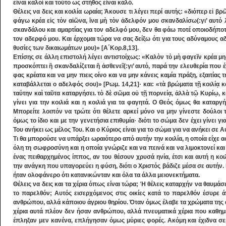
είναι καλοί και τούτο ως στήθος είναι καλό.
Θέλεις να δεις και κοιλία ωραία; Άκουσε τι λέγει περί αυτής: «διόπερ εἰ 
φάγω κρέα εἰς τὸν αἰῶνα, ἵνα μὴ τὸν ἀδελφόν μου σκανδαλίσω(:γι’ αυτό 
σκανδάλου και αμαρτίας για τον αδελφό μου, δεν θα φάω ποτέ οποιοδήποτ
τον αδερφό μου. Και έρχομαι τώρα να σας δείξω ότι για τους αδύναμους 
θυσίες των δικαιωμάτων μου)» [Α΄Κορ.8,13].
Επίσης σε άλλη επιστολή λέγει αντιστοίχως: «Καλὸν τὸ μὴ φαγεῖν κρέα μη
προσκόπτει ἢ σκανδαλίζεται ἢ ἀσθενεῖ(:γι’ αυτό, παρά την ελευθερία που έ
φας κρέατα και να μην πιεις οίνο και να μην κάνεις καμία πράξη, εξαιτίας
καταβάλλεται ο αδελφός σου)» [Ρωμ. 14,21]· και: «τὰ βρώματα τῇ κοιλίᾳ κα
ταύτην καὶ ταῦτα καταργήσει. τὸ δὲ σῶμα οὐ τῇ πορνείᾳ, ἀλλὰ τῷ Κυρίῳ, 
γίνει για την κοιλιά και η κοιλιά για τα φαγητά. Ο Θεός όμως θα καταργ
Μπορείτε λοιπόν να τρώτε ότι θέλετε αρκεί μόνο να μην γίνεστε δούλοι τ
όμως το ίδιο και με την γενετήσια επιθυμία· διότι το σώμα δεν έχει γίνει γ
Του ανήκει ως μέλος Του. Και ο Κύριος είναι για το σώμα για να ανήκει σε Α
Τι θα μπορούσε να υπάρξει ωραιότερο από αυτήν την κοιλία, η οποία είχε α
όλη τη σωφροσύνη και η οποία γνώριζε και να πεινά και να λιμοκτονεί κα
ένας πειθαρχημένος ίππος, αν του θέσουν χρυσά ηνία, έτσι και αυτή η κο
την ανάγκη που υπαγορεύει η φύση, διότι ο Χριστός βάδιζε μέσα σε αυτήν
ήταν ολοφάνερο ότι κατανικώνταν και όλα τα άλλα μειονεκτήματα.
Θέλεις να δεις και τα χέρια όπως είναι τώρα; Ή θέλεις καταρχήν να θαυμά
το παρελθόν; Αυτός εισερχόμενος στις οικίες κατά το παρελθόν έσυρε άντ
ανθρώπου, αλλά κάποιου άγριου θηρίου. Όταν όμως έλαβε τα χρώματα της α
χέρια αυτά πλέον δεν ήσαν ανθρώπου, αλλά πνευματικά χέρια που καθημε
έπληξαν μεν κανένα, επλήγησαν όμως μύριες φορές. Ακόμη και έχιδνα σεβ