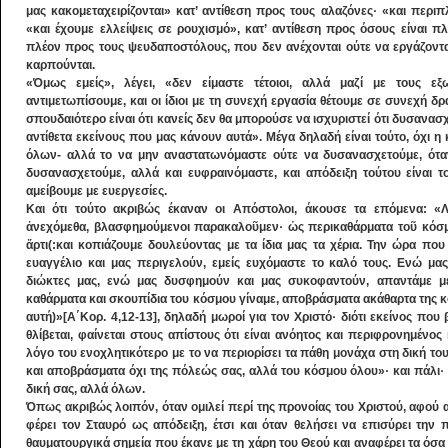
μας κακομεταχειρίζονται» κατ’ αντίθεση προς τους αλαζόνες· «και περιπλ
«και έχουμε ελλείψεις σε ρουχισμό», κατ’ αντίθεση προς όσους είναι πλ
πλέον προς τους ψευδαποστόλους, που δεν ανέχονται ούτε να εργάζονται 
καρπούνται.
«Όμως εμείς», λέγει, «δεν είμαστε τέτοιοι, αλλά μαζί με τους ε
αντιμετωπίσουμε, και οι ίδιοι με τη συνεχή εργασία θέτουμε σε συνεχή δ
σπουδαιότερο είναι ότι κανείς δεν θα μπορούσε να ισχυριστεί ότι δυσανασχε
αντίθετα εκείνους που μας κάνουν αυτά». Μέγα δηλαδή είναι τούτο, όχι η κ
όλων- αλλά το να μην αναστατωνόμαστε ούτε να δυσανασχετούμε, ότα
δυσανασχετούμε, αλλά και ευφραινόμαστε, και απόδειξη τούτου είναι τ
αμείβουμε με ευεργεσίες.
Και ότι τούτο ακριβώς έκαναν οι Απόστολοι, άκουσε τα επόμενα: «Λ
ἀνεχόμεθα, βλασφημούμενοι παρακαλοῦμεν· ὡς περικαθάρματα τοῦ κόσ
ἄρτι(:και κοπιάζουμε δουλεύοντας με τα ίδια μας τα χέρια. Την ώρα που
ευαγγέλιο και μας περιγελούν, εμείς ευχόμαστε το καλό τους. Ενώ μα
διώκτες μας, ενώ μας δυσφημούν και μας συκοφαντούν, απαντάμε με
καθάρματα και σκουπίδια του κόσμου γίναμε, αποβράσματα ακάθαρτα της κο
αυτή)»[Α΄Κορ. 4,12-13], δηλαδή μωροί για τον Χριστό· διότι εκείνος που 
θλίβεται, φαίνεται στους απίστους ότι είναι ανόητος και περιφρονημένος
λόγο του ενοχλητικότερο με το να περιορίσει τα πάθη μονάχα στη δική του
και αποβράσματα όχι της πόλεώς σας, αλλά του κόσμου όλου»· και πάλι·
δική σας, αλλά όλων.
Όπως ακριβώς λοιπόν, όταν ομιλεί περί της προνοίας του Χριστού, αφού α
φέρει τον Σταυρό ως απόδειξη, έτσι και όταν θελήσει να επισύρει την
θαυματουργικά σημεία που έκανε με τη χάρη του Θεού και αναφέρει τα όσα 