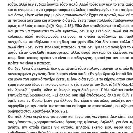
τούτο, αλλά δεν ενδιαφέρονται τόσο πολύ. Αλλά τούτο μεν δεν το είπε αμ
και το όνομα με το να χρησιμοποιήσει τις λέξεις «παιδαγωγόν» και «πατέρα
Καθόσον, λέγει: «ἐὰν γὰρ μυρίους παιδαγωγοὺς ἔχητε ἐν Χριστῷ, ἀλλ᾿ οὐ
με πατρική λαχτάρα και στοργή· διότι εάν έχετε πάρα πολλούς παιδαγωγού
όμως πολλούς πατέρες)»[Α΄Κορ. 4,15]. Εδώ δεν υποδηλώνει το αξίωμα, α
Και με το να προσθέσει το «ἐν Χριστῷ», δεν έθιξε εκείνους, αλλά και ε
κόλακες, αλλά παιδαγωγούς εκείνους, οι οποίοι εργάζονταν με προ
συγχρόνως υποδήλωσε και τη δική του φροντίδα. Και δεν είπε: «αλλά 
αλλά είπε «δεν έχετε πολλούς πατέρες». Έτσι δεν ήθελε να αναφέρει το 
αυτόν είχαν ωφεληθεί περισσότερο, αλλά, αφού συγχώρησε εκείνους για
τους- διότι τέτοιος πρέπει να είναι ο παιδαγωγός- κρατεί για τον εαυτό 
πρέπει να είναι ο πατέρας.
Και δεν λέγει ότι «κανείς δεν σας αγαπά τόσο πολύ», πράγμα το οποίο θ
συγκεκριμένο γεγονός. Ποιο λοιπόν είναι αυτό; «Ἐν γὰρ Χριστῷ Ἰησοῦ διὰ
και μόνο πνευματικό πατέρα έχετε, εμένα· διότι εγώ με το κήρυγμα του ευ
χάρη που μου έδωσε η κοινωνία και η σχέση μου με τον Χριστό )»[Α΄Κορ.4,
«ἐν Χριστῷ Ἰησοῦ»· «δεν το θεωρώ έργο δικό μου». Πάλι πλήττει εκείν
επιτυχία της διδασκαλίας. «Εἰ ἄλλοις οὐκ εἰμὶ ἀπόστολος, ἀλλά γε ὑμῖν 
ὑμεῖς ἐστε ἐν Κυρίῳ (:εάν για άλλους δεν είμαι απόστολος τουλάχιστον 
σφραγίδα με την οποία πιστοποιείται επίσημα το αποστολικό μου αξίωμα,
οδήγησα στον Χριστό)»[Α΄Κορ. 9,2].
Και πάλι λέγει «εγώ σας φύτευσα» και «εγώ σας γέννησα». Δεν είπε: «κ
σας γέννησα», χρησιμοποιώντας όρους της φύσεως. Δηλαδή, για ένα πρ
αγάπη, την οποία έτρεφε για αυτούς. Δηλαδή, εκείνοι μεν, αφού σας
καθοδήγησή σας· δηλαδή είπε «ως τέκνα», για να μην τονίσει ότι το είπε, 