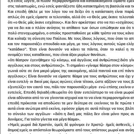
ό,τι εσείς λέγετε, οι πλέον περιφρονημένοι και καταδικασμένοι είμαστε εμεί
στις ταλαιπωρίες, ενώ εσείς φαντάζεστε ήδη κατακτημένη τη βασιλεία και τις
Και επειδή ήθελε με τον λόγο του να δείξει ότι η κατάσταση είναι παρ
απλώς ότι εμείς είμαστε οι τελευταίοι, αλλά ότι «ο Θεός μας έκανε τελευταί
ότι «ο Θεός μάς έκανε εσχάτους». Και δεν αρκέστηκε στο να πει «εσχάτου
για να δει και ο πλέον ανόητος το απίθανο των όσων ειπώθηκαν και ότ
πολύ στενοχωρημένο, ο οποίος προσπαθούσε με κάθε τρόπο να τους κάνει
Και κοίταξε τη σύνεση του Παύλου. Με τους ίδιους λόγους, που όταν το απ
και τον παρουσιάζει σπουδαίο και μέγα, με τους λόγους αυτούς τώρα ελέγ
‘’κατάδικο’’. Έτσι είναι δυνατόν να κάνει τα πάντα, όταν το καλεί η π
ονομάζει τους καταδίκους, που είναι άξιοι μυρίων θανάτων.
«ὅτι θέατρον ἐγενήθημεν τῷ κόσμῳ, καὶ ἀγγέλοις καὶ ἀνθρώποις(:διότι γί
αγγέλους και στους ανθρώπους)». Τι σημαίνει «γίναμε θέατρα στον κόσμο»
γωνιά ούτε σε ένα μικρό μέρος της οικουμένης, αλλά παντού και επί πάντ
αγγέλους»; Είναι δυνατόν να είμαστε θέαμα για τους ανθρώπους και όχι 
είναι ευτελή· οι δικοί μας όμως αγώνες είναι τέτοιοι, ώστε αξίζουν να τους
εξευτελίζει τον εαυτό του, πάλι τον παρουσιάζει μέγα· ενώ επίσης εκείνο
ευτελείς. Επειδή δηλαδή εθεωρείτο ότι ήταν ευτελέστερο το να είναι μωροί
είναι αδύνατοι από το να γίνονται ισχυροί και το να είναι περιφρονημένοι απ
επειδή πρόκειται να αποδώσει τα μεν δεύτερα σε εκείνους τα δε πρώτα τα
αυτά είναι ανώτερα από εκείνα, εφόσον χάρη σε αυτά πέτυχε να τους βλέπ
το σύνολο των αγγέλων· «διότι η δική μας πάλη δεν είναι μόνο προς α
δυνάμεις. Για τούτο γίνεται και μέγα θέαμα».
«Ἡμεῖς μωροὶ διὰ Χριστόν, ὑμεῖς δὲ φρόνιμοι ἐν Χριστῷ· ἡμεῖς ἀσθενεῖς, ὑ
ἄτιμοι(:εμείς οι απόστολοι θεωρούμαστε από τους απίστους μωροί και ανόητ