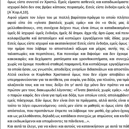
όμως είστε συνετοί εν Χριστώ. Εμείς είμαστε ασθενείς και καταδιωκόμαστ
ισχυροί διότι δεν σας βρήκε κάποιος πειρασμός. Εσείς είστε ένδοξοι εμείς 
[Α΄Κορ.4,10].
Αφού γέμισε τον λόγο του με πολλή βαρύτητα-πράγμα το οποίο πλήττει
αφού είπε ότι «γίνατε βασιλείς χωρίς εμάς» και ότι «ο Θεός μας έ
μελλοθανάτους», στη συνέχεια δείχνει πως είναι όπως οι καταδικασμένοι
ὑμεῖς δὲ ἰσχυροί· ὑμεῖς ἔνδοξοι, ἡμεῖς δὲ ἄτιμοι. ἄχρι τῆς ἄρτι ὥρας καὶ π
κολαφιζόμεθα καὶ ἀστατοῦμεν καὶ κοπιῶμεν ἐργαζόμενοι ταῖς ἰδίαις χερσί
Εσείς όμως είστε ισχυροί και ακατανίκητοι! Εσείς είστε ένδοξοι, εμείς όμ
την ημέρα που λάβαμε το αποστολικό αξίωμα και μέχρις αυτής της 
ταλαιπωρίες και περιπέτειες. Και πεινούμε και διψούμε· και δεν έχου
κακοκαιρίες και δεχόμαστε ραπίσματα και γρονθοκοπήματα, και συνεχ
χωρίς να έχουμε πουθενά σταθερή παραμονή. Και κοπιάζουμε εργαζόμενοι με
τα οποία ήσαν, ως γνωστόν, αποδείξεις γνησίων διδασκάλων και αποστόλ
Αλλά εκείνοι οι Κορίνθιοι Χριστιανοί όμως που δεν είχαν αποβάλει 
υπερηφανεύονταν για τα αντίθετα, για σοφία, για δόξα, για πλούτο, για τιμ
αλαζονεία τους και να τους δείξει ότι γι’ αυτό όχι μόνο δεν πρέπει να 
πρώτον μεν τους διακωμωδεί λέγοντας: «Γίνατε βασιλείς χωρίς εμάς». «Δη
ο παρών καιρός δεν είναι για τιμή και δόξα, των οποίων εσείς απολαμβάνετε,
εμείς πάσχουμε. Εάν όμως δεν είναι έτσι τα πράγματα, αλλά αυτός είναι
τούτο το λέγει ειρωνευόμενος- εσείς μεν είστε οι μαθητές κι όμως είστε ήδ
απόστολοι, που προπάντων έπρεπε να λάβουμε τον μισθό, όχι μόνο έχουμε
και ως μελλοθάνατοι, δηλαδή ως κατάδικοι συνεχώς με ατιμώσεις και κινδύ
και εκδιωκόμενοι και υπομένοντες τα πάνδεινα…».
Και αυτά τα έλεγε, για να κάνει και αυτούς να κατανικήσουν με αυτά τα πά