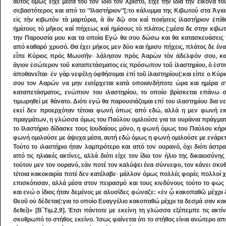
αυτός όμως είχε μέσα του τον ίδιο τον Χριστό, είχε την ίδια την εικόνα τ
σεβαστότερος και από το ‘’Ιλαστήριον’’[:το κάλυμμα της Κιβωτού στα Άγια
εἰς τὴν κιβωτὸν τὰ μαρτύρια, ἃ ἂν δῷ σοι καὶ ποιήσεις ἱλαστήριον ἐπ
ἡμίσους τὸ μῆκος καί πήχεως καὶ ἡμίσους τὸ πλάτος (:μέσα δε στην κιβωτ
την Παρουσία μου και τα οποία Εγώ θα σου δώσω και θα κατασκευάσεις τ
από καθαρό χρυσό. Θα έχει μήκος μεν δύο και ήμισυ πήχεις, πλάτος δε ένα 
εἶπε Κύριος πρὸς Μωυσῆν· λάλησον πρὸς Ἀαρὼν τὸν ἀδελφόν σου, κα
ἅγιον ἐσώτερον τοῦ καταπετάσματος εἰς πρόσωπον τοῦ ἱλαστηρίου, ὅ ἐστιν
ἀποθανεῖται· ἐν γὰρ νεφέλῃ ὀφθήσομαι ἐπὶ τοῦ ἱλαστηρίου(:και είπε ο Κύ
σου τον Ααρών να μην εισέρχεται κατά οποιανδήποτε ώρα και ημέρα σ
καταπετάσματος, ενώπιον του ιλαστηρίου, το οποίο βρίσκεται επάνω 
τιμωρηθεί με θάνατο. Διότι εγώ θα παρουσιάζομαι επί του ιλαστηρίου δια ν
εκεί δεν προερχόταν τέτοια φωνή όπως από εδώ, αλλά η μεν φωνή εκ
πραγμάτων, η γλώσσα όμως του Παύλου ομιλούσε για τα ουράνια πράγματ
το Ιλαστήριο δίδασκε τους Ιουδαίους μόνο, η φωνή όμως του Παύλου κήρυ
φωνή ομιλούσε με άψυχα μέσα, αυτή εδώ όμως η φωνή ομιλούσε με ενάρε
Τούτο το ιλαστήριο ήταν λαμπρότερο και από τον ουρανό, όχι διότι άστρ
από τις ηλιακές ακτίνες, αλλά διότι είχε τον ίδιο τον ήλιο της δικαιοσύνη
τούτον μεν τον ουρανό, εάν ποτέ τον καλύψει ένα σύννεφο, τον κάνει σκυ
τέτοια κακοκαιρία ποτέ δεν κατέλαβε· μάλλον όμως πολλές φορές πολλοί 
επισκότισαν, αλλά μέσα στον πειρασμό και τους κινδύνους τούτο το φως 
και ενώ ο ίδιος ήταν δεμένος με αλυσίδες φώναζε: «ἐν ᾧ κακοπαθῶ μέχρι
Θεοῦ οὐ δέδεται(:για το οποίο Ευαγγέλιο κακοπαθώ μέχρι τα δεσμά σαν κα
δεθεί)» [Β΄Τιμ.2,9]. Έτσι πάντοτε με εκείνη τη γλώσσα εξέπεμπε τις ακτ
σκυθρωπό το στήθος εκείνο. Ίσως φαίνεται ότι το στήθος είναι ανώτερο απ