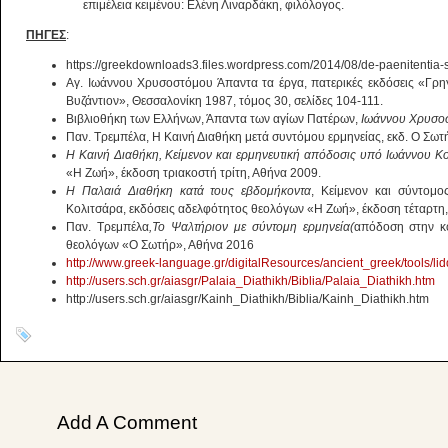
επιμέλεια κειμένου: Ελένη Λιναρδάκη, φιλόλογος.
ΠΗΓΕΣ
:
https://greekdownloads3.files.wordpress.com/2014/08/de-paenitentia-
Αγ. Ιωάννου Χρυσοστόμου Άπαντα τα έργα, πατερικές εκδόσεις «Γρη
Βυζάντιον», Θεσσαλονίκη 1987, τόμος 30, σελίδες 104-111.
Βιβλιοθήκη των Ελλήνων, Άπαντα των αγίων Πατέρων,
Ιωάννου Χρυσο
Παν. Τρεμπέλα, Η Καινή Διαθήκη μετά συντόμου ερμηνείας, εκδ. Ο Σωτ
Η Καινή Διαθήκη, Κείμενον και ερμηνευτική απόδοσις υπό Ιωάννου Κ
«Η Ζωή», έκδοση τριακοστή τρίτη, Αθήνα 2009.
Η Παλαιά Διαθήκη κατά τους εβδομήκοντα
, Κείμενον και σύντομ
Κολιτσάρα, εκδόσεις αδελφότητος θεολόγων «Η Ζωή», έκδοση τέταρτη
Παν. Τρεμπέλα
,Το Ψαλτήριον με σύντομη ερμηνεία(
απόδοση στην κο
θεολόγων «Ο Σωτήρ», Αθήνα 2016
http://www.greek-language.gr/digitalResources/ancient_greek/tools/lidd
http://users.sch.gr/aiasgr/Palaia_Diathikh/Biblia/Palaia_Diathikh.htm
http://users.sch.gr/aiasgr/Kainh_Diathikh/Biblia/Kainh_Diathikh.htm
Add A Comment