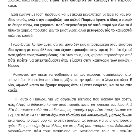
άσωτος, αλλά εκείνα που
έπαθε
.
Δεν λυπήθηκε ότι κατέφαγε την περιουσί
κακά.
Έτσι έψαχνε με τόση προθυμία και με ακόμα μεγαλύτερη να βρει το χαμέν
ίδιος ο υιός, ενώ στην παραβολή του καλού Ποιμένα έφυγε ο ίδιος ο ποιμ
το έφερε πίσω, και χαιρόταν πολύ περισσότερο γι’ αυτό, παρά για όλα τα
πίσω το χαμένο πρόβατο: Δεν το μαστίγωσε, αλλά
μεταφέροντάς το και βαστά
πάλι στο κοπάδι.
Γνωρίζοντας λοιπόν αυτά, ότι όχι μόνο δεν μας αποστρέφεται όταν επιστρέ
ίδια αγάπη με τους άλλους που έχουν προκόψει στην αρετή
. Και ότι
όχι μ
αναζητήσει τους πλανημένους.
Και όταν τους βρει, χαίρεται περισσότερο απ 
Ούτε πρέπει να απελπιζόμαστε όταν είμαστε στην κατηγορία των κακών, α
θάρρος
.
Ασκώντας την αρετή να φοβόμαστε μήπως πέσουμε, στηριζόμενοι στο 
μετανοούμε. Και εκείνο που είπα αρχίζοντας την ομιλία, αυτό λέγω και τώρα:
Ε
δύο, δηλαδή και το να έχουμε θάρρος όταν είμαστε ενάρετοι, και το να α
κακία
.
Γι΄ αυτό ο Παύλος, για να ασφαλίσει εκείνους που ασκούν την αρετή,
πέσ
ῃ
(:Από τα διδακτικά λοιπόν αυτά παραδείγματα της ιστορίας του Ισραήλ, 
ιδέα ότι στέκεται καλά στα πόδια του, ας προσέχει μην πέσει όπως έπεσαν και
12]. Και πάλι:
«
Ἀ
λλ
᾿
ὑ
ποπιάζω μου τ
ὸ
σ
ῶ
μα κα
ὶ
δουλαγωγ
ῶ
,
μήπως
ἄ
λλοι
ταλαιπωρώ το σώμα μου και το μεταχειρίζομαι ως δούλο, για να μην αποδοκι
εγώ ο ίδιος που κήρυξα σε άλλους και με τη δική μου προτροπή και διδασκαλί
Ανορθώνοντας πάλι τους πεσμένους και διεγείροντάς τους σε μεγαλύτ