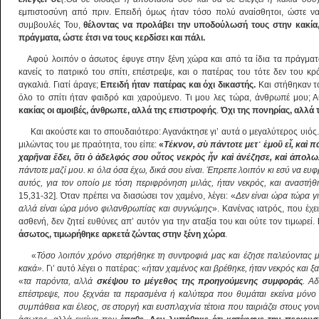
εμπιστοσύνη από πριν. Επειδή όμως ήταν τόσο πολύ αναίσθητοι, ώστε να 
συμβουλές Του,
θέλοντας να προλάβει την υποδούλωσή τους στην κακία, 
πράγματα, ώστε έτσι να τους κερδίσει και πάλι.
Αφού λοιπόν ο άσωτος έφυγε στην ξένη χώρα και από τα ίδια τα πράγματα
κανείς το πατρικό του σπίτι, επέστρεψε, και ο πατέρας του τότε δεν του κρ
αγκαλιά. Γιατί άραγε;
Επειδή ήταν πατέρας και όχι δικαστής.
Και στήθηκαν τό
όλο το σπίτι ήταν φαιδρό και χαρούμενο. Τι μου λες τώρα, άνθρωπέ μου; Αυ
κακίας οι αμοιβές, άνθρωπε, αλλά της επιστροφής
.
Όχι της πονηρίας, αλλά 
Και ακούστε και το σπουδαιότερο: Αγανάκτησε γι’ αυτά ο μεγαλύτερος υιός.
μιλώντας του με πραότητα, του είπε:
«
Τέκνον, σ
ὺ
πάντοτε μετ
᾿
ἐ
μο
ῦ
ε
ἶ
, κα
ὶ
πά
χαρ
ῆ
ναι
ἔ
δει,
ὅ
τι
ὁ
ἀ
δελφός σου ο
ὗ
τος νεκρ
ὸ
ς
ἦ
ν κα
ὶ
ἀ
νέζησε, κα
ὶ
ἀ
πολω
πάντοτε μαζί μου. κι όλα όσα έχω, δικά σου είναι. Έπρεπε λοιπόν κι εσύ να ευφ
αυτός, για τον οποίο με τόση περιφρόνηση μιλάς, ήταν νεκρός, και αναστήθ
15,31-32]. Όταν πρέπει να διασώσει τον χαμένο, λέγει: «
Δεν είναι ώρα τώρα γι
αλλά είναι ώρα μόνο φιλανθρωπίας και συγνώμης
». Κανένας ιατρός, που έχε
ασθενή, δεν ζητεί ευθύνες απ’ αυτόν για την αταξία του και ούτε τον τιμωρεί.
άσωτος, τιμωρήθηκε αρκετά ζώντας στην ξένη χώρα
.
«
Τόσο λοιπόν χρόνο στερήθηκε τη συντροφιά μας και έζησε παλεύοντας με
κακά».
Γι’ αυτό λέγει ο πατέρας: «
ήταν χαμένος και βρέθηκε, ήταν νεκρός και ξ
«
τα παρόντα, αλλά
σκέψου το μέγεθος της προηγούμενης συμφοράς
. Αδ
επέστρεψε, που ξεχνάει τα περασμένα ή καλύτερα που θυμάται εκείνα μόν
συμπάθεια και έλεος, σε στοργή και ευσπλαχνία τέτοια που ταιριάζει στους γον