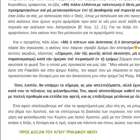
Κορινθίους γράφοντας τα εξής:
«
Μ
ὴ
πάλιν
ἐ
λθόντα με ταπεινώσ
ῃ
ὁ
Θεός μο
προημαρτηκότων κα
ὶ
μ
ὴ
μετανοησάντων
ἐ
π
ὶ
τ
ῇ
ἀ
καθαρσί
ᾳ
κα
ὶ
πορνεί
ᾳ
κ
όταν έλθω σε σας, με ταπεινώσει πάλι ο Θεός, όπως με ταπείνωσε και στο προ
από εκείνους που έχουν τυχόν αμαρτήσει πριν από το νέο μου αυτό ταξίδι κ
πορνεία και ασέλγεια που διέπραξαν)
»
[Β’ Κορ. 12, 21]. Για να δείξει ότι
αμαρτάνουν, όσο εκείνοι που δεν μετανοούν για τα αμαρτήματά τους.
Και ο προφήτης πάλι λέγει:
«
Μ
ὴ
ὁ
πίπτων ο
ὐ
κ
ἀ
νίσταται;
ἢ
ὁ
ἀ
ποστρέφ
πέφτει δεν σηκώνεται, η εκείνος που παίρνει στραβό δρόμο δεν επιστρέφει
αυτούς ακριβώς, λέγοντας:
«
Σήμερον,
ἐὰ
ν τ
ῆ
ς φων
ῆ
ς α
ὐ
το
ῦ
ἀ
κούσητε, μ
ὴ
σ
παραπικρασμ
ῷ
κατ
ὰ
τ
ὴ
ν
ἡ
μέραν το
ῦ
πειρασμο
ῦ
ἐ
ν τ
ῇ
ἐ
ρήμ
ῳ
(:Σήμερα που
ακούσετε τη φωνή Του η οποία μας προσκαλεί και μας λέει: ’’Μην κάνετε με τ
έγινε στη Ραφιδείν και στην έρημο Κάδης, τον καιρό που με πίκραναν οι πρ
προκαλούσαν την δύναμή μου και την δικαιοσύνη μου στην έρημο”)
»
[ Ψαλμ. 94,
Όσο, λοιπόν, θα υπάρχει το σήμερα, ας μην απελπιζόμαστε, αλλά έχο
κατά νου το πέλαγος της φιλανθρωπίας Του, αφού αποτινάξουμε καθετί τ
με πολλή προθυμία και ελπίδα την αρετή, και ας επιδείξουμε μετάνοια με ό
Έτσι αφού απαλλαχθούμε απ’ όλα τα αμαρτήματά μας εδώ στη γη, να μπο
στο βήμα του Χριστού, και να επιτύχουμε τη βασιλεία των ουρανών, την οπο
χάρη και φιλανθρωπία του Κυρίου μας Ιησού Χριστού, μαζί με τον Οποίο στ
ανήκει η δόξα, η δύναμη και η τιμή, τώρα και πάντοτε και στους αιώνες των αι
ΠΡΟΣ ΔΟΞΑΝ ΤΟΥ ΑΓΙΟΥ ΤΡΙΑΔΙΚΟΥ ΘΕΟΥ
,