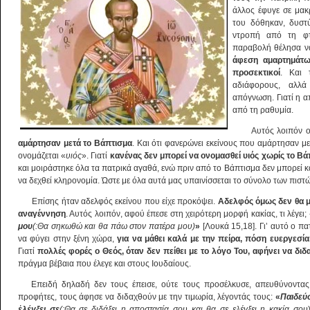
άλλος έφυγε σε μακ
του δόθηκαν, δυστ
ντροπή από τη φτώ
παραβολή θέλησα να
άφεση αμαρτημάτω
προσεκτικοί
. Και 
αδιάφορους, αλλ
απόγνωση. Γιατί η α
από τη ραθυμία.
Αυτός λοιπόν ο
αμάρτησαν μετά το Βάπτισμα
. Και ότι φανερώνει εκείνους που αμάρτησαν με
ονομάζεται «
υιός
». Γιατί
κανένας δεν μπορεί να ονομασθεί υιός χωρίς το Βά
και μοιράστηκε όλα τα πατρικά αγαθά, ενώ πριν από το Βάπτισμα δεν μπορεί κα
να δεχθεί κληρονομία. Ώστε με όλα αυτά μας υπαινίσσεται το σύνολο των πιστώ
Επίσης ήταν αδελφός εκείνου που είχε προκόψει.
Αδελφός όμως δεν θα μ
αναγέννηση
. Αυτός λοιπόν, αφού έπεσε στη χειρότερη μορφή κακίας, τι λέγει;
μου
(:
Θα σηκωθώ και θα πάω στον πατέρα μου)
»
[Λουκά 15,18]. Γι’ αυτό ο πα
να φύγει στην ξένη χώρα,
για να μάθει καλά με την πείρα, πόση ευεργεσί
Γιατί
πολλές φορές ο Θεός, όταν δεν πείθει με το λόγο Του, αφήνει να δ
πράγμα βέβαια που έλεγε και στους Ιουδαίους.
Επειδή δηλαδή δεν τους έπεισε, ούτε τους προσέλκυσε, απευθύνοντας
προφήτες, τους άφησε να διδαχθούν με την τιμωρία, λέγοντάς τους:
«
Παιδεύ
ἐ
λέγξει σε
(:Θα σε διδάξει η αποστασία σου και θα σε ελέγξει η κακία σου