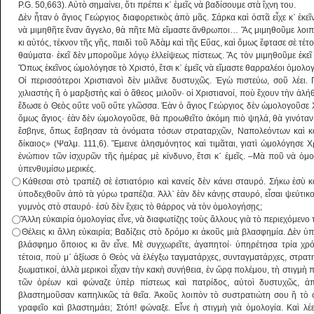
P.G. 50,663). Αὐτὸ σημαίνει, ὅτι πρέπει κ᾿ ἐμεῖς νὰ βαδίσουμε στὰ ἴχνη του.
Δὲν ἦταν ὁ ἅγιος Γεώργιος διαφορετικὸς ἀ­πὸ μᾶς. Σάρκα καὶ ὀστᾶ εἶχε κ᾿ ἐκ
νὰ μιμηθῆτε ἕναν ἄγγελο, θὰ πῆτε Μὰ εἴμαστε ἄνθρωποι… Ἂς μιμηθοῦμε λοιπ
κι αὐτός, τέκνον τῆς γῆς, παι­δὶ τοῦ Ἀδὰμ καὶ τῆς Εὔας, καὶ ὅμως ἔφτασε σὲ τέ­
θαύματα· ἐκεῖ δὲν μποροῦμε λόγῳ ἐλλείψεως πίστεως. Ἂς τὸν μιμηθοῦμε ἐκεῖ 
Ὅπως ἐ­κεῖνος ὡ­μολόγησε τὸ Χριστό, ἔτσι κ᾿ ἐμεῖς νὰ εἴμαστε θαρραλέοι ὁμολο
Οἱ περισσότεροι Χριστιανοὶ δὲν μιλᾶνε δυσ­τυχῶς. Ἐγὼ πιστεύω, σοῦ λέει. 
χιλιαστὴς ἢ ὁ μαρξιστὴς καὶ ὁ ἄθεος μιλοῦν· οἱ Χριστιανοί, ποὺ ἔχουν τὴν ἀλή
ἔδωσε ὁ Θεὸς οὔτε νοῦ οὔτε γλῶσ­σα. Ἐὰν ὁ ἅγιος Γεώργιος δὲν ὡμολογοῦσε Χ
ὅμως ἅγιος· ἐὰν δὲν ὡμολογοῦσε, θὰ προωθεῖτο ἀ­κόμη πιὸ ψηλά, θὰ γινότα
ἔσβηνε, ὅπως ἔσβησαν τὰ ὀνόματα τόσων στραταρχῶν, Ναπολεόντων καὶ και
δίκαιος» (Ψαλμ. 111,6). Ἔμεινε ἀλησμόνητος καὶ τιμᾶται, γιατὶ ὡμολόγησε 
ἐνώπιον τῶν ἰσχυρῶν τῆς ἡμέρας μὲ κίνδυνο, ἔτσι κ᾿ ἐμεῖς. –Μὰ ποῦ νὰ ὁμο
ὑπενθυμίσω μερικές.
⃝ Κάθεσαι στὸ τραπέζι σὲ ἑστιατόριο καὶ καν­είς δὲν κάνει σταυρό. Σήκω ἐσὺ
ὑποδεχθοῦν ἀ­πὸ τὰ γύρω τραπέζια. Ἀλλ᾿ ἐὰν δὲν κάνῃς σταυ­ρό, εἶσαι ψεύτικ
γυμνὸς στὸ σταυρό· ἐσὺ δὲν ἔχεις τὸ θάρρος νὰ τὸν ὁμολογήσῃς;
⃝ Ἄλλη εὐκαιρία ὁμολογίας εἶνε, νὰ διαφωτί­ζῃς τοὺς ἄλλους γιὰ τὸ περιεχόμενο
⃝ Θέλεις κι ἄλλη εὐκαιρία; Βαδίζεις στὸ δρόμο κι ἀκοῦς μιὰ βλασφημία. Δὲν ὑπ
βλάσφημο ὅ­ποιος κι ἂν εἶνε. Μὲ συγχωρεῖτε, ἀγαπητοί· ὑ­πηρέτησα τρία χρ
τέτοια, ποὺ μ᾿ ἀξίωσε ὁ Θεὸς νὰ ἐλέγξω ταγματάρχες, συνταγματάρχες, στρα­τηγ
ξιωματικοί, ἀλλὰ μερικοὶ εἶχαν τὴν κακὴ συνή­θεια, ἐν ὥρᾳ πολέμου, τὴ στιγμὴ
τῶν ὀρέων καὶ φώναζε ὑπὲρ πίστεως καὶ πατρίδος, αὐτοὶ δυσ­τυχῶς, ἀ
βλαστημοῦσαν καπηλικῶς τὰ θεῖα. Ἀκοῦς λοιπὸν τὸ συστρατιώτη σου ἢ τὸ
γραφεῖο καὶ βλα­στημάει; Στόπ! φώναξε. Εἶνε ἡ στιγμὴ γιὰ ὁ­μολογία. Καὶ 