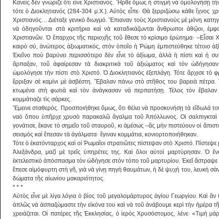
Κανείς δὲν γνώριζε ὅτι εἶνε Χριστιανός. Ἦρ­θε ὅμως ἡ στιγμὴ νὰ ὁμολογήσῃ τ
τότε ὁ Διοκλητιανός (284-304 μ.Χ.). Αὐτὸς εἶπε· Θὰ ξερριζώσω κάθε ἴχνος χ
Χριστιανός… Διέταξε γενικὸ διωγμό. Ἔπιαναν τοὺς Χριστιανοὺς μὲ μόνη κατηγο
νὰ ὁδηγοῦνται στὰ κριτήρια καὶ νὰ καταδικάζων­ται ἄνθρωποι ἀθῷοι, ἐμφ
Χριστιανῶν. Ὁ ἔπαρχος τῆς περιοχῆς τοῦ ἔθεσε τὸ κρίσιμο ἐρώτημα· –Εἶσαι 
καιρὸ σύ, ἀνώτερος ἀξιωματικός, στὸν ὁποῖο ἡ Ῥώμη ἐμπιστεύθηκε τέτοιο ἀξ
Ἐκεῖνο ποὺ βαρύνει περισσότερο δὲν εἶνε τὸ ἀξίωμα, ἀλ­λὰ ἡ πίστι καὶ ἡ σ
ἅρπαξαν, τοῦ ἀφαίρεσαν τὰ διακριτικὰ τοῦ ἀξιώματος καὶ τὸν ὡδήγησαν
ὡμολόγησε τὴν πίστι στὸ Χριστό. Ὁ Διοκλητιανὸς ἐξεπλάγη. Τότε ἄρχισε τὸ 
ἔρριξαν σὲ καμίνι μὲ ἀσβέ­στη. Ἔβαλαν πάνω στὸ στῆθος του βαρειὰ πέ­τρα
κτωμένα στὴ φωτιὰ καὶ τὸν ἀνάγκασαν νὰ περ­πατήσῃ. Τέλος τὸν ἔβαλαν
κομμάτιαζε τὶς σάρκες.
Ἔμεινε σταθερός. Προσποιήθηκε ὅμως, ὅ­τι θέλει νὰ προσκυνήσῃ τὰ εἴδωλά του
ναὸ ὅπου ὑπῆρχε χρυσὸ παρακαλῶ ἄγαλμα τοῦ Ἀπόλλωνος. Οἱ σαλπιγκταὶ σ
γονάτισε, ἔκανε τὸ σημεῖο τοῦ σταυροῦ, κι ἀμέσως –ἂς μὴν πιστεύ­ουν οἱ ἄπιστο
σεισμὸς καὶ ἔπεσαν τὰ ἀγάλματα· ἔγιναν κομμάτια, κονιορτοποιήθηκαν.
Τότε ὁ ἑκατόνταρχος καὶ οἱ Ῥωμαῖοι στρατιῶτες πίστεψαν στὸ Χριστό. Πίστεψε 
Ἀλεξάνδρα, μαζὶ μὲ τρεῖς ὑπηρέτες της. Καὶ ὅλοι αὐτοὶ μαρτύρησαν. Ὁ ἕν
ἐκτελεστικὸ ἀπόσπασμα τὸν ὡδήγησε στὸν τόπο τοῦ μαρτυρίου. Ἐκεῖ ἄστραψε τὸ
ἔπεσε αἱμόφυρτη στὴ γῆ, γιὰ νὰ γί­νῃ πηγὴ θαυμάτων, ἡ δὲ ψυχή του, λευκὴ σὰν 
δώματα τῆς αἰωνίου μακαριότητος.
* * *
Αὐτὸς εἶνε μὲ λίγα λόγια ὁ βίος τοῦ μεγαλο­μάρτυρος ἁγίου Γεωργίου. Καὶ ἂν θ
ἁπλῶς νὰ ἀ­σπαζώμαστε τὴν εἰκόνα του καὶ νὰ τοῦ ἀνάβουμε κερὶ τὴν ἡμέρα τῆς
χρειάζεται. Οἱ πατέρες τῆς Ἐκκλησίας, ὁ ἱερὸς Χρυσόστομος, λέ­νε· «Τιμὴ μά