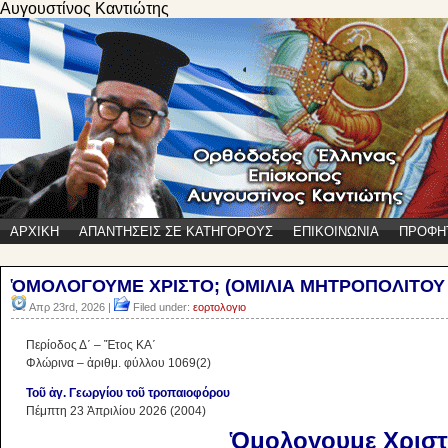
Αυγουστίνος Καντιώτης
ΑΡΧΙΚΗ
ΑΠΑΝΤΗΣΕΙΣ ΣΕ ΚΑΤΗΓΟΡΟΥΣ
ΕΠΙΚΟΙΝΩΝΙΑ
ΠΡΟΦΗ
ὉΜΟΛΟΓΟΥΜΕ ΧΡΙΣΤΟ; (ΟΜΙΛΙΑ ΜΗΤΡΟΠΟΛΙΤΟΥ
Απρ 23rd, 2026 |
Filed under:
εορτολογιο
Περίοδος Δ΄ – Ἔτος ΚΑ΄
Φλώρινα – ἀριθμ. φύλλου 1069(2)
Τοῦ ἁγ. Γεωργίου τοῦ τροπαιοφόρου
Πέμπτη 23 Ἀπριλίου 2026 (2004)
Ὁμολογουμε Χριστ