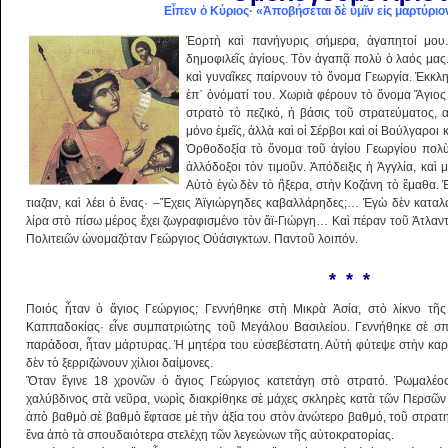
Εἶπεν ὁ Κύριος· «Ἀποβήσεται δὲ ὑμῖν εἰς μαρτύριο
Ἑορτὴ καὶ πανήγυρις σήμερα, ἀγαπητοί μου
δημοφιλεῖς ἁγίους. Τὸν ἀγαπᾷ πολὺ ὁ λαός μας.
καὶ γυναῖκες παίρνουν τὸ ὄνομα Γεωργία. Ἐκκλ
ἐπ᾿ ὀνόματί του. Χωριὰ φέρουν τὸ ὄνομα Ἅγιος 
στρατὸ τὸ πεζικό, ἡ βάσις τοῦ στρατεύματος, α
μόνο ἐμεῖς, ἀλλὰ καὶ οἱ Σέρβοι καὶ οἱ Βούλγαροι
Ὀρ­θοδοξία τὸ ὄνομα τοῦ ἁγίου Γεωργίου πολὺ τ
ἀλλό­δοξοι τὸν τιμοῦν. Ἀπόδειξις ἡ Ἀγγλία, καὶ 
Αὐτὸ ἐγὼ δὲν τὸ ἤξερα, στὴν Κοζάνη τὸ ἔμαθα.
τιαζαν, καὶ λέει ὁ ἕνας· –Ἔχεις Ἁϊγιώργηδες καβαλλάρηδες;… Ἐγὼ δὲν καταλάβ
λίρα στὸ πίσω μέ­ρος ἔχει ζωγραφισμένο τὸν ἅϊ-Γιώργη… Καὶ πέραν τοῦ Ἀτλ
Πολιτειῶν ὠνομαζόταν Γεώρ­γιος Οὐάσιγκτων. Παντοῦ λοιπόν.
* * *
Ποιός ἦταν ὁ ἅγιος Γεώργιος; Γεννήθηκε στὴ Μικρὰ Ἀσία, στὸ λίκνο τῆ
Καππαδοκίας· εἶνε συμπατριώτης τοῦ Μεγάλου Βασιλείου. Γεννήθηκε σὲ σπί
παράδοσι, ἦταν μάρτυρας. Ἡ μητέρα του εὐσεβέστατη. Αὐτὴ φύτεψε στὴν καρδιά
δὲν τὸ ξερριζώνουν χίλιοι δαίμονες.
Ὅταν ἔγινε 18 χρονῶν ὁ ἅγιος Γεώργιος κα­τετάγη στὸ στρατό. Ῥωμαλέο
χαλύβδινος στὰ νεῦ­ρα, νωρὶς διακρίθηκε σὲ μάχες σκληρὲς κατὰ τῶν Περσῶ
ἀπὸ βαθμὸ σὲ βαθμὸ ἔφτασε μὲ τὴν ἀξία του στὸν ἀνώτερο βαθμό, τοῦ στρατη
ἕνα ἀπὸ τὰ σπουδαιότερα στελέχη τῶν λεγεώνων τῆς αὐτοκρατορίας.