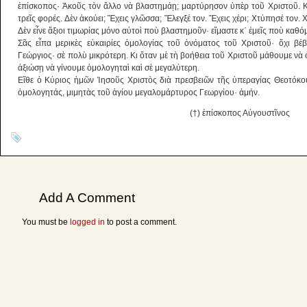
ἐπίσκοπος· Ἀκοῦς τὸν ἄλλο νὰ βλα­στημάῃ; μαρτύρησον ὑπὲρ τοῦ Χριστοῦ. Κα
τρεῖς φο­ρές. Δὲν ἀκούει; Ἔχεις γλῶσσα; Ἔλεγξέ τον. Ἔχεις χέρι; Χτύπησέ τον.
Δὲν εἶνε ἄξιοι τιμωρίας μόνο αὐτοὶ ποὺ βλαστημοῦν· εἴμαστε κ᾿ ἐμεῖς ποὺ καθ
Σᾶς εἶπα μερικὲς εὐκαιρίες ὁμολογίας τοῦ ὀνόματος τοῦ Χριστοῦ· ὄχι βέ
Γεώργιος· σὲ πο­λὺ μικρότερη. Κι ὅταν μὲ τὴ βοήθεια τοῦ Χριστοῦ μάθουμε νὰ 
ἀξιώσῃ νὰ γίνουμε ὁμολογηταὶ καὶ σὲ μεγαλύτερη.
Εἴθε ὁ Κύριος ἡμῶν Ἰησοῦς Χριστὸς διὰ πρεσβειῶν τῆς ὑπεραγίας Θεοτόκου
ὁμολογητάς, μιμητὰς τοῦ ἁγίου μεγαλομάρτυρος Γεωργίου· ἀμήν.
(†) ἐπίσκοπος Αὐγουστῖνος
Add A Comment
You must be
logged in
to post a comment.