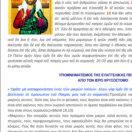
γὰρ ὁ υἱὸς τοῦ ἀνθρώπου σῶσαι τὸ ἀπολωλός.
ἑκατὸν πρόβατα καὶ πλανηθῇ ἓν ἐξ αὐτῶν, οὐχὶ
πορευθεὶς ζητεῖ τὸ πλανώμενον;
13
Καὶ ἐὰν γένη
ἐπ᾿ αὐτῷ μᾶλλον ἢ ἐπὶ τοῖς ἐνενήκοντα ἐννέα τ
θέλημα ἔμπροσθεν τοῦ πατρὸς ὑμῶν τοῦ ἐν οὐρανο
15 ᾿Εὰν δὲ ἁμαρτήσῃ εἰς σὲ ὁ ἀδελφός σου, ὕπαγ
μόνου· ἐάν σου ἀκούσῃ, ἐκέρδησας τὸν ἀδελφόν 
σοῦ ἔτι ἕνα ἢ δύο, ἵνα ἐπὶ στόματος δύο μαρτύρων ἢ τριῶν σταθῇ πᾶν ῥῆ
ἐκκλησίᾳ· ἐὰν δὲ καὶ τῆς ἐκκλησίας παρακούσῃ, ἔστω σοι ὥσπερ ὁ ἐθνικὸς κα
δήσητε ἐπὶ τῆς γῆς, ἔσται δεδεμένα ἐν τῷ οὐρανῷ, καὶ ὅσα ἐὰν λύσητε ἐπὶ τῆς γῆ
19 Πάλιν ἀμὴν λέγω ὑμῖν ὅτι ἐὰν δύο ὑμῶν συμφωνήσωσιν ἐπὶ τῆς γῆς περ
γενήσεται αὐτοῖς παρὰ τοῦ πατρός μου τοῦ ἐν οὐρανοῖς. 20 Οὗ γάρ εἰσι δύο ἢ τρε
ἐν μέσῳ αὐτῶν.
ΥΠΟΜΝΗΜΑΤΙΣΜΟΣ ΤΗΣ ΕΥΑΓΓΕΛΙΚΗΣ ΠΕ
ΑΠΟ ΤΟΝ ΙΕΡΟ ΧΡΥΣΟΣΤΟΜΟ
«῾Ορᾶτε μὴ καταφρονήσητε ἑνὸς τῶν μικρῶν τούτων· λέγω γὰρ ὑμῖν ὅτι οἱ
βλέπουσι τὸ πρόσωπον τοῦ Πατρός μου τοῦ ἐν οὐρανοῖς
(:Προσέχετε ν
μικρούς αυτούς˙ διότι σας λέω ότι οι φύλακές τους άγγελοι είναι από εκείνους
είναι από εκείνους που στον ουρανό αποτελούν το άμεσο περιβάλλον και βλέ
που είναι στους ουρανούς)»[Ματθ.18,10].
«Μικρούς» δεν ονομάζει αυτούς που πράγματι είναι μικροί, αλλά αυτούς 
πτωχούς, τους περιφρονημένους, τους αφανείς(διότι πώς θα μπορούσε να εί
κόσμος; Πώς θα ήταν δυνατόν να είναι μικρός αυτός που είναι φίλος του 
σύμφωνα με την αντίληψη των πολλών. Και δεν κάνει λόγο μόνο για τους πολλο