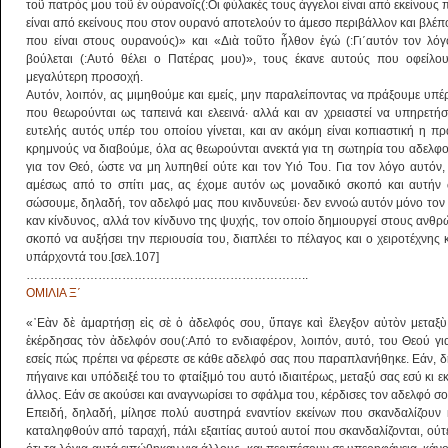
τοῦ πατρός μου τοῦ ἐν οὐρανοῖς(:Οι φύλακές τους άγγελοι είναι από εκείνους
είναι από εκείνους που στον ουρανό αποτελούν το άμεσο περιβάλλον και βλέ
που είναι στους ουρανούς)» και «Διὰ τοῦτο ἦλθον ἐγώ (:Γι΄αυτόν τον λό
βούλεται (:Αυτό θέλει ο Πατέρας μου)», τους έκανε αυτούς που οφείλου
μεγαλύτερη προσοχή.
Αυτόν, λοιπόν, ας μιμηθούμε και εμείς, μην παραλείποντας να πράξουμε υπέ
που θεωρούνται ως ταπεινά και ελεεινά· αλλά και αν χρειαστεί να υπηρετήσου
ευτελής αυτός υπέρ του οποίου γίνεται, και αν ακόμη είναι κοπιαστική η πρ
κρημνούς να διαβούμε, όλα ας θεωρούνται ανεκτά για τη σωτηρία του αδελφού
για τον Θεό, ώστε να μη λυπηθεί ούτε και τον Υιό Του. Για τον λόγο αυτόν
αμέσως από το σπίτι μας, ας έχομε αυτόν ως μοναδικό σκοπό και αυτήν 
σώσουμε, δηλαδή, τον αδελφό μας που κινδυνεύει· δεν εννοώ αυτόν μόνο τον φ
καν κίνδυνος, αλλά τον κίνδυνο της ψυχής, τον οποίο δημιουργεί στους ανθρώ
σκοπό να αυξήσει την περιουσία του, διαπλέει το πέλαγος και ο χειροτέχνης 
υπάρχοντά του.[σελ.107]
……………………………………………………………..
ΟΜΙΛΙΑ Ξ΄
«᾿Εὰν δὲ ἁμαρτήσῃ εἰς σὲ ὁ ἀδελφός σου, ὕπαγε καὶ ἔλεγξον αὐτὸν μεταξ
ἐκέρδησας τὸν ἀδελφόν σου(:Από το ενδιαφέρον, λοιπόν, αυτό, του Θεού γι
εσείς πώς πρέπει να φέρεστε σε κάθε αδελφό σας που παραπλανήθηκε. Εάν, δη
πήγαινε και υπόδειξέ του το φταίξιμό του αυτό ιδιαιτέρως, μεταξύ σας εσύ κι 
άλλος. Εάν σε ακούσει και αναγνωρίσει το σφάλμα του, κέρδισες τον αδελφό σο
Επειδή, δηλαδή, μίλησε πολύ αυστηρά εναντίον εκείνων που σκανδαλίζουν 
καταληφθούν από ταραχή, πάλι εξαιτίας αυτού αυτοί που σκανδαλίζονται, ούτ