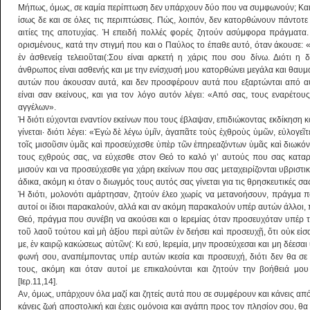
Μήπως, όμως, σε καμία περίπτωση δεν υπάρχουν δύο που να συμφωνούν; Και
ίσως δε και σε όλες τις περιπτώσεις. Πώς, λοιπόν, δεν κατορθώνουν πάντοτ
αιτίες της αποτυχίας. Ή επειδή πολλές φορές ζητούν ασύμφορα πράγματα. 
ορισμένους, κατά την στιγμή που και ο Παύλος το έπαθε αυτό, όταν άκουσε: «
ἐν ἀσθενείᾳ τελειοῦται(:Σου είναι αρκετή η χάρις που σου δίνω. Διότι η 
άνθρωπος είναι ασθενής και με την ενίσχυσή μου κατορθώνει μεγάλα και θαυμασ
αυτών που άκουσαν αυτά, και δεν προσφέρουν αυτά που εξαρτώνται από αυ
είναι σαν εκείνους, και για τον λόγο αυτόν λέγει: «Από σας, τους εναρέτο
αγγέλων».
Ή διότι εύχονται εναντίον εκείνων που τους έβλαψαν, επιδιώκοντας εκδίκηση κ
γίνεται· διότι λέγει: «Ἐγὼ δὲ λέγω ὑμῖν, ἀγαπᾶτε τοὺς ἐχθροὺς ὑμῶν, εὐλογε
τοῖς μισοῦσιν ὑμᾶς καὶ προσεύχεσθε ὑπὲρ τῶν ἐπηρεαζόντων ὑμᾶς καὶ διωκ
τους εχθρούς σας, να εύχεσθε στον Θεό το καλό γι’ αυτούς που σας καταρι
μισούν και να προσεύχεσθε για χάρη εκείνων που σας μεταχειρίζονται υβριστι
άδικα, ακόμη κι όταν ο διωγμός τους αυτός σας γίνεται για τις θρησκευτικές σα
Ή διότι, μολονότι αμάρτησαν, ζητούν έλεο χωρίς να μετανοήσουν, πράγμα π
αυτοί οι ίδιοι παρακαλούν, αλλά και αν ακόμη παρακαλούν υπέρ αυτών άλλοι
Θεό, πράγμα που συνέβη να ακούσει και ο Ιερεμίας όταν προσευχόταν υπέρ 
τοῦ λαοῦ τούτου καὶ μὴ ἀξίου περὶ αὐτῶν ἐν δεήσει καὶ προσευχῇ, ὅτι οὐκ εἰ
με, ἐν καιρῷ κακώσεως αὐτῶν(: Κι εσύ, Ιερεμία, μην προσεύχεσαι και μη δέεσα
φωνή σου, αναπέμποντας υπέρ αυτών ικεσία και προσευχή, διότι δεν θα σ
τους, ακόμη και όταν αυτοί με επικαλούνται και ζητούν την βοήθειά μ
[Ιερ.11,14].
Αν, όμως, υπάρχουν όλα μαζί και ζητείς αυτά που σε συμφέρουν και κάνεις απ
κάνεις ζωή αποστολική και έχεις ομόνοια και αγάπη προς τον πλησίον σου, θα