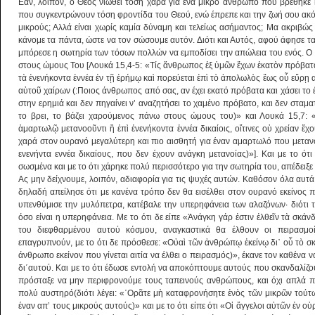
Εάν, λοιπόν, ο Θεός νιώθει τόση χαρά για ένα μικρό άνθρωπο που βρέθηκε
που συγκεντρώνουν τόση φροντίδα του Θεού, ενώ έπρεπε και την ζωή σου ακό
μικρούς; Αλλά είναι χωρίς καμία δύναμη και τελείως ασήμαντος; Μα ακριβώς
κάνομε τα πάντα, ώστε να τον σώσουμε αυτόν. Διότι και Αυτός, αφού άφησε τα 
μπόρεσε η σωτηρία των τόσων πολλών να εμποδίσει την απώλεια του ενός. Ο δ
στους ώμους Του [Λουκά 15,4-5: «Τίς ἄνθρωπος ἐξ ὑμῶν ἔχων ἑκατὸν πρόβατα,
τὰ ἐνενήκοντα ἐννέα ἐν τῇ ἐρήμῳ καὶ πορεύεται ἐπὶ τὸ ἀπολωλὸς ἕως οὗ εὕρῃ 
αὐτοῦ χαίρων (:Ποιος άνθρωπος από σας, αν έχει εκατό πρόβατα και χάσει το έ
στην ερημιά και δεν πηγαίνει ν’ αναζητήσει το χαμένο πρόβατο, και δεν σταματ
το βρει, το βάζει χαρούμενος πάνω στους ώμους του)» και Λουκά 15,7: 
ἁμαρτωλῷ μετανοοῦντι ἢ ἐπὶ ἐνενήκοντα ἐννέα δικαίοις, οἵτινες οὐ χρείαν ἔχου
χαρά στον ουρανό μεγαλύτερη και πιο αισθητή για έναν αμαρτωλό που μετανοε
ενενήντα εννέα δικαίους, που δεν έχουν ανάγκη μετανοίας)»]. Και με το ότ
σωσμένα και με το ότι χάρηκε πολύ περισσότερο για την σωτηρία του, απέδειξε
Ας μην δείχνουμε, λοιπόν, αδιαφορία για τις ψυχές αυτών. Καθόσον όλα αυτά
δηλαδή απείλησε ότι με κανένα τρόπο δεν θα εισέλθει στον ουρανό εκείνος πο
υπενθύμισε την μυλόπετρα, κατέβαλε την υπερηφάνεια των αλαζόνων· διότι τ
όσο είναι η υπερηφάνεια. Με το ότι δε είπε «Ἀνάγκη γάρ ἐστιν ἐλθεῖν τὰ σκάν
του διεφθαρμένου αυτού κόσμου, αναγκαστικά θα έλθουν οι πειρασμοί)»
επαγρυπνούν, με το ότι δε πρόσθεσε: «Οὐαὶ τῶν ἀνθρώπῳ ἐκείνῳ δι᾿ οὗ τὸ σ
άνθρωπο εκείνον που γίνεται αιτία να έλθει ο πειρασμός)», έκανε τον καθένα ν
δι΄αυτού. Και με το ότι έδωσε εντολή να αποκόπτουμε αυτούς που σκανδαλίζου
πρόσταξε να μην περιφρονούμε τους ταπεινούς ανθρώπους, και όχι απλά π
πολύ αυστηρό(διότι λέγει: «῾Ορᾶτε μὴ καταφρονήσητε ἑνὸς τῶν μικρῶν τούτ
έναν απ’ τους μικρούς αυτούς)» και με το ότι είπε ότι «Οἱ ἄγγελοι αὐτῶν ἐν