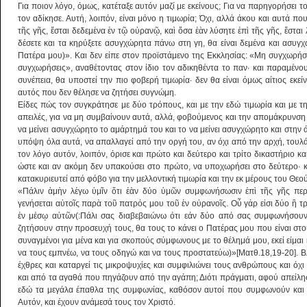
Για ποιον λόγο, όμως, κατέταξε αυτόν μαζί με εκείνους; Για να παρηγορήσει τ
τον αδίκησε. Αυτή, λοιπόν, είναι μόνο η τιμωρία; Όχι, αλλά άκου και αυτά πο
τῆς γῆς, ἔσται δεδεμένα ἐν τῷ οὐρανῷ, καὶ ὅσα ἐὰν λύσητε ἐπὶ τῆς γῆς, ἔστ
δέσετε και τα κηρύξετε ασυγχώρητα πάνω στη γη, θα είναι δεμένα και ασυγ
Πατέρα μου)». Και δεν είπε στον προϊστάμενο της Εκκλησίας: «Μη συγχωρήσ
συγχωρήσεις», αναθέτοντας στον ίδιο τον αδικηθέντα το παν· και παραμέν
συνέπεια, θα υποστεί την πιο φοβερή τιμωρία· δεν θα είναι όμως αίτιος εκε
αυτός που δεν θέλησε να ζητήσει συγνώμη.
Είδες πώς τον συγκράτησε με δύο τρόπους, και με την εδώ τιμωρία και με τη
απειλές, για να μη συμβαίνουν αυτά, αλλά, φοβούμενος και την απομάκρυνση
να μείνει ασυγχώρητο το αμάρτημά του και το να μείνει ασυγχώρητο και στην ά
υπόψη όλα αυτά, να απαλλαγεί από την οργή του, αν όχι από την αρχή, τουλ
τον λόγο αυτόν, λοιπόν, όρισε και πρώτο και δεύτερο και τρίτο δικαστήριο κ
ώστε και αν ακόμη δεν υπακούσει στο πρώτο, να υποχωρήσει στο δεύτερο· κα
κατακυριευτεί από φόβο για την μελλοντική τιμωρία και την εκ μέρους του Θεο
«Πάλιν ἀμὴν λέγω ὑμῖν ὅτι ἐὰν δύο ὑμῶν συμφωνήσωσιν ἐπὶ τῆς γῆς περ
γενήσεται αὐτοῖς παρὰ τοῦ πατρός μου τοῦ ἐν οὐρανοῖς. Οὗ γάρ εἰσι δύο ἢ τρεῖ
ἐν μέσῳ αὐτῶν(:Πάλι σας διαβεβαιώνω ότι εάν δύο από σας συμφωνήσου
ζητήσουν στην προσευχή τους, θα τους το κάνει ο Πατέρας μου που είναι στου
συναγμένοι για μένα και για σκοπούς σύμφωνους με το θέλημά μου, εκεί είμαι 
να τους εμπνέω, να τους οδηγώ και να τους προστατεύω)»[Ματθ.18,19-20]. Βλ
έχθρες και καταργεί τις μικροψυχίες και συμφιλιώνει τους ανθρώπους και όχ
και από τα αγαθά που πηγάζουν από την αγάπη; Διότι πράγματι, αφού απείλησε
εδώ τα μεγάλα έπαθλα της συμφωνίας, καθόσον αυτοί που συμφωνούν και 
Αυτόν, και έχουν ανάμεσά τους τον Χριστό.