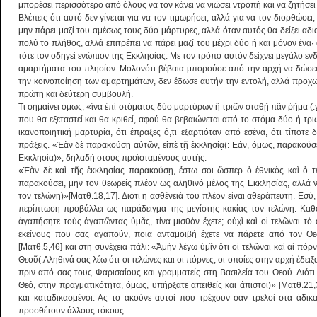
μπορέσει περισσότερο από όλους να τον κάνει να νιώσει ντροπή και να ζητήσε
Βλέπεις ότι αυτό δεν γίνεται για να τον τιμωρήσει, αλλά για να τον διορθώσει
μην πάρει μαζί του αμέσως τους δύο μάρτυρες, αλλά όταν αυτός θα δείξει αδιαφ
πολύ το πλήθος, αλλά επιτρέπει να πάρει μαζί του μέχρι δύο ή και μόνον ένα
τότε τον οδηγεί ενώπιον της Εκκλησίας. Με τον τρόπο αυτόν δείχνει μεγάλο ε
αμαρτήματα του πλησίον. Μολονότι βέβαια μπορούσε από την αρχή να δώσει
την κοινοποίηση των αμαρτημάτων, δεν έδωσε αυτήν την εντολή, αλλά προχω
πρώτη και δεύτερη συμβουλή.
Τι σημαίνει όμως, «ἵνα ἐπὶ στόματος δύο μαρτύρων ἢ τριῶν σταθῇ πᾶν ῥῆμα (:
που θα εξεταστεί και θα κριθεί, αφού θα βεβαιώνεται από το στόμα δύο ή τριώ
ικανοποιητική μαρτυρία, ότι έπραξες ό,τι εξαρτιόταν από εσένα, ότι τίποτ
πράξεις. «Ἐὰν δὲ παρακούσῃ αὐτῶν, εἰπὲ τῇ ἐκκλησίᾳ(: Εάν, όμως, παρακούσε
Εκκλησία)», δηλαδή στους προϊσταμένους αυτής.
«Ἐὰν δὲ καὶ τῆς ἐκκλησίας παρακούσῃ, ἔστω σοι ὥσπερ ὁ ἐθνικὸς καὶ ὁ τ
παρακούσει, μην τον θεωρείς πλέον ως αληθινό μέλος της Εκκλησίας, αλλά 
τον τελώνη)»[Ματθ.18,17]. Διότι η ασθένειά του πλέον είναι αθεράπευτη. Εσύ
περίπτωση προβάλλει ως παράδειγμα της μεγίστης κακίας τον τελώνη. Καθ
ἀγαπήσητε τοὺς ἀγαπῶντας ὑμᾶς, τίνα μισθὸν ἔχετε; οὐχὶ καὶ οἱ τελῶναι τὸ 
εκείνους που σας αγαπούν, ποια ανταμοιβή έχετε να πάρετε από τον Θεό;
[Ματθ.5,46] και στη συνέχεια πάλι: «Ἀμὴν λέγω ὑμῖν ὅτι οἱ τελῶναι καὶ αἱ πόρ
Θεοῦ(:Αληθινά σας λέω ότι οι τελώνες και οι πόρνες, οι οποίες στην αρχή έδει
πριν από σας τους Φαρισαίους και γραμματείς στη Βασιλεία του Θεού. Διότι
Θεό, στην πραγματικότητα, όμως, υπήρξατε απειθείς και άπιστοι)» [Ματθ.21
και καταδικασμένοι. Ας το ακούνε αυτοί που τρέχουν σαν τρελοί στα άδι
προσθέτουν άλλους τόκους.