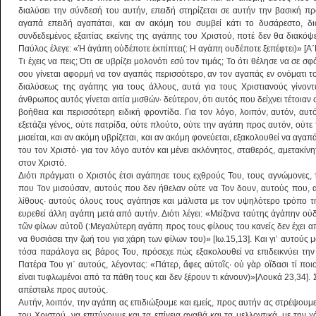
διαλύσει την σύνδεσή του αυτήν, επειδή στηρίζεται σε αυτήν την βασική π
αγαπά επειδή αγαπάται, και αν ακόμη του συμβεί κάτι το δυσάρεστο, δια
συνδεδεμένος εξαιτίας εκείνης της αγάπης του Χριστού, ποτέ δεν θα διακόψ
Παύλος έλεγε: «Ἡ ἀγάπη οὐδέποτε ἐκπίπτει(: Η αγάπη ουδέποτε ξεπέφτει)» [Α΄
Τι έχεις να πεις; Ότι σε υβρίζει μολονότι εσύ τον τιμάς; Το ότι θέλησε να σε σφ
σου γίνεται αφορμή να τον αγαπάς περισσότερο, αν τον αγαπάς εν ονόματι του
διαλύσεως της αγάπης για τους άλλους, αυτά για τους Χριστιανούς γίνοντ
άνθρωπος αυτός γίνεται αιτία μισθών· δεύτερον, ότι αυτός που δείχνει τέτοια
βοήθεια και περισσότερη ειδική φροντίδα. Για τον λόγο, λοιπόν, αυτόν, αυ
εξετάζει γένος, ούτε πατρίδα, ούτε πλούτο, ούτε την αγάπη προς αυτόν, ούτε
μισείται, και αν ακόμη υβρίζεται, και αν ακόμη φονεύεται, εξακολουθεί να αγα
του τον Χριστό· για τον λόγο αυτόν και μένει ακλόνητος, σταθερός, αμετακί
στον Χριστό.
Διότι πράγματι ο Χριστός έτσι αγάπησε τους εχθρούς Του, τους αγνώμονες,
που Τον μισούσαν, αυτούς που δεν ήθελαν ούτε να Τον δουν, αυτούς που, α
λίθους· αυτούς όλους τους αγάπησε και μάλιστα με τον υψηλότερο τρόπο τ
ευρεθεί άλλη αγάπη μετά από αυτήν. Διότι λέγει: «Μείζονα ταύτης ἀγάπην οὐδ
τῶν φίλων αὐτοῦ (:Μεγαλύτερη αγάπη προς τους φίλους του κανείς δεν έχει α
να θυσιάσει την ζωή του για χάρη των φίλων του)» [Ιω.15,13]. Και γι’ αυτού
τόσα παράλογα εις βάρος Του, πρόσεχε πώς εξακολουθεί να επιδεικνύει την
Πατέρα Του γι΄ αυτούς, λέγοντας: «Πάτερ, ἄφες αὐτοῖς· οὐ γὰρ οἴδασι τί ποι
είναι τυφλωμένοι από τα πάθη τους και δεν ξέρουν τι κάνουν)»[Λουκά 23,34]. 
απέστειλε προς αυτούς.
Αυτήν, λοιπόν, την αγάπη ας επιδιώξουμε και εμείς, προς αυτήν ας στρέψουμε
του Χριστού, να επιτύχουμε και τα επίγεια αγαθά και τα μελλοντικά, με την