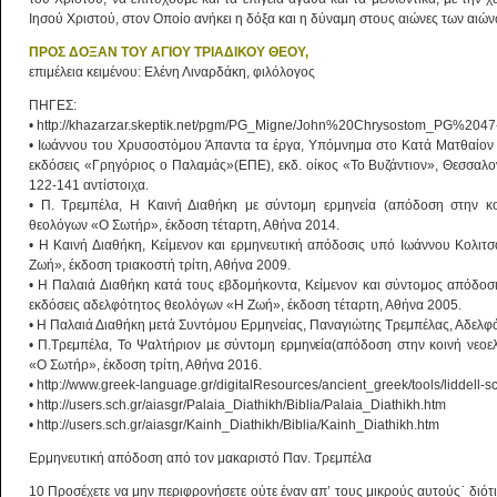
Ιησού Χριστού, στον Οποίο ανήκει η δόξα και η δύναμη στους αιώνες των αιών
ΠΡΟΣ ΔΟΞΑΝ ΤΟΥ ΑΓΙΟΥ ΤΡΙΑΔΙΚΟΥ ΘΕΟΥ,
επιμέλεια κειμένου: Ελένη Λιναρδάκη, φιλόλογος
ΠΗΓΕΣ:
• http://khazarzar.skeptik.net/pgm/PG_Migne/John%20Chrysostom_PG%204
• Ιωάννου του Χρυσοστόμου Άπαντα τα έργα, Υπόμνημα στο Κατά Ματθαίον Ευ
εκδόσεις «Γρηγόριος ο Παλαμάς»(ΕΠΕ), εκδ. οίκος «Το Βυζάντιον», Θεσσαλον
122-141 αντίστοιχα.
• Π. Τρεμπέλα, Η Καινή Διαθήκη με σύντομη ερμηνεία (απόδοση στην κοι
θεολόγων «Ο Σωτήρ», έκδοση τέταρτη, Αθήνα 2014.
• Η Καινή Διαθήκη, Κείμενον και ερμηνευτική απόδοσις υπό Ιωάννου Κολιτ
Ζωή», έκδοση τριακοστή τρίτη, Αθήνα 2009.
• Η Παλαιά Διαθήκη κατά τους εβδομήκοντα, Κείμενον και σύντομος απόδοσ
εκδόσεις αδελφότητος θεολόγων «Η Ζωή», έκδοση τέταρτη, Αθήνα 2005.
• Η Παλαιά Διαθήκη μετά Συντόμου Ερμηνείας, Παναγιώτης Τρεμπέλας, Αδελ
• Π.Τρεμπέλα, Το Ψαλτήριον με σύντομη ερμηνεία(απόδοση στην κοινή νεοε
«Ο Σωτήρ», έκδοση τρίτη, Αθήνα 2016.
• http://www.greek-language.gr/digitalResources/ancient_greek/tools/liddell-sc
• http://users.sch.gr/aiasgr/Palaia_Diathikh/Biblia/Palaia_Diathikh.htm
• http://users.sch.gr/aiasgr/Kainh_Diathikh/Biblia/Kainh_Diathikh.htm
Ερμηνευτική απόδοση από τον μακαριστό Παν. Τρεμπέλα
10 Προσέχετε να μην περιφρονήσετε ούτε έναν απ’ τους μικρούς αυτούς˙ διότι 