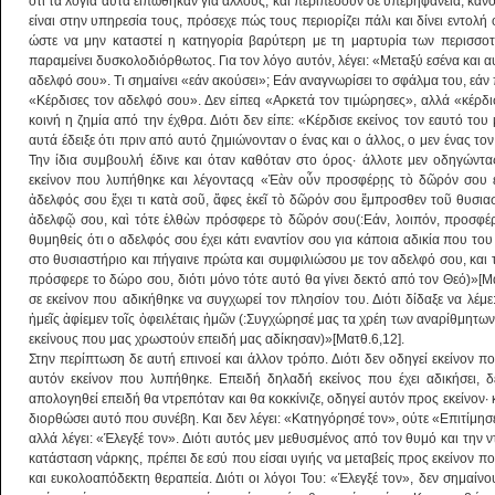
ότι τα λόγια αυτά ειπώθηκαν για άλλους, και περιπέσουν σε υπερηφάνεια, κάν
είναι στην υπηρεσία τους, πρόσεχε πώς τους περιορίζει πάλι και δίνει εντολή 
ώστε να μην καταστεί η κατηγορία βαρύτερη με τη μαρτυρία των περισσοτ
παραμείνει δυσκολοδιόρθωτος. Για τον λόγο αυτόν, λέγει: «Μεταξύ εσένα και α
αδελφό σου». Τι σημαίνει «εάν ακούσει»; Εάν αναγνωρίσει το σφάλμα του, εάν π
«Κέρδισες τον αδελφό σου». Δεν είπεq «Αρκετά τον τιμώρησες», αλλά «κέρδισ
κοινή η ζημία από την έχθρα. Διότι δεν είπε: «Kέρδισε εκείνος τον εαυτό του 
αυτά έδειξε ότι πριν από αυτό ζημιώνονταν ο ένας και ο άλλος, ο μεν ένας το
Την ίδια συμβουλή έδινε και όταν καθόταν στο όρος· άλλοτε μεν οδηγώντ
εκείνον που λυπήθηκε και λέγονταςq «Ἐὰν οὖν προσφέρῃς τὸ δῶρόν σου ἐπ
ἀδελφός σου ἔχει τι κατὰ σοῦ, ἄφες ἐκεῖ τὸ δῶρόν σου ἔμπροσθεν τοῦ θυσια
ἀδελφῷ σου, καὶ τότε ἐλθὼν πρόσφερε τὸ δῶρόν σου(:Εάν, λοιπόν, προσφέρ
θυμηθείς ότι ο αδελφός σου έχει κάτι εναντίον σου για κάποια αδικία που το
στο θυσιαστήριο και πήγαινε πρώτα και συμφιλιώσου με τον αδελφό σου, και τ
πρόσφερε το δώρο σου, διότι μόνο τότε αυτό θα γίνει δεκτό από τον Θεό)»[Μα
σε εκείνον που αδικήθηκε να συγχωρεί τον πλησίον του. Διότι δίδαξε να λέμ
ἡμεῖς ἀφίεμεν τοῖς ὀφειλέταις ἡμῶν (:Συγχώρησέ μας τα χρέη των αναρίθμητω
εκείνους που μας χρωστούν επειδή μας αδίκησαν)»[Ματθ.6,12].
Στην περίπτωση δε αυτή επινοεί και άλλον τρόπο. Διότι δεν οδηγεί εκείνον 
αυτόν εκείνον που λυπήθηκε. Επειδή δηλαδή εκείνος που έχει αδικήσει, 
απολογηθεί επειδή θα ντρεπόταν και θα κοκκίνιζε, οδηγεί αυτόν προς εκείνον· 
διορθώσει αυτό που συνέβη. Και δεν λέγει: «Κατηγόρησέ τον», ούτε «Επιτίμησέ
αλλά λέγει: «Έλεγξέ τον». Διότι αυτός μεν μεθυσμένος από τον θυμό και την
κατάσταση νάρκης, πρέπει δε εσύ που είσαι υγιής να μεταβείς προς εκείνον που
και ευκολοαπόδεκτη θεραπεία. Διότι οι λόγοι Του: «Έλεγξέ τον», δεν σημαίν