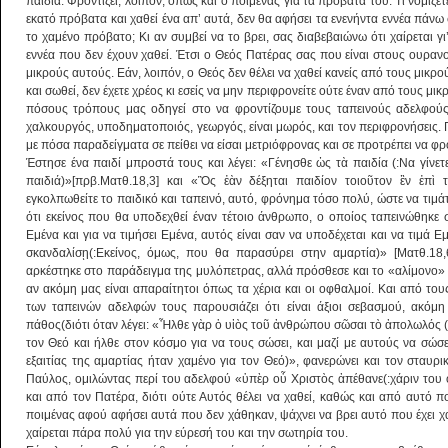
παιδιά. Φροντίζει, λοιπόν, όπως και ο ποιμένας για τα πρόβατά του. Τι νομίζε
εκατό πρόβατα και χαθεί ένα απ’ αυτά, δεν θα αφήσει τα ενενήντα εννέα πάνω 
το χαμένο πρόβατο; Κι αν συμβεί να το βρει, σας διαβεβαιώνω ότι χαίρεται γ
εννέα που δεν έχουν χαθεί. Έτσι ο Θεός Πατέρας σας που είναι στους ουρανο
μικρούς αυτούς. Εάν, λοιπόν, ο Θεός δεν θέλει να χαθεί κανείς από τους μικρού
και σωθεί, δεν έχετε χρέος κι εσείς να μην περιφρονείτε ούτε έναν από τους μι
πόσους τρόπους μας οδηγεί στο να φροντίζουμε τους ταπεινούς αδελφούς μ
χαλκουργός, υποδηματοποιός, γεωργός, είναι μωρός, και τον περιφρονήσεις. Γ
με πόσα παραδείγματα σε πείθει να είσαι μετριόφρονας και σε προτρέπει να φρο
Έστησε ένα παιδί μπροστά τους και λέγει: «Γένησθε ὡς τὰ παιδία (:Να γίνετ
παιδιά)»[πρβ.Ματθ.18,3] και «Ὃς ἐὰν δέξηται παιδίον τοιοῦτον ἓν ἐπὶ τ
εγκολπωθείτε το παιδικό και ταπεινό, αυτό, φρόνημα τόσο πολύ, ώστε να τιμάτε
ότι εκείνος που θα υποδεχθεί έναν τέτοιο άνθρωπο, ο οποίος ταπεινώθηκε σ
Εμένα και για να τιμήσει Εμένα, αυτός είναι σαν να υποδέχεται και να τιμά Εμ
σκανδαλίσῃ(:Εκείνος, όμως, που θα παρασύρει στην αμαρτία)» [Ματθ.18,
αρκέστηκε στο παράδειγμα της μυλόπετρας, αλλά πρόσθεσε και το «αλίμονο»
αν ακόμη μας είναι απαραίτητοι όπως τα χέρια και οι οφθαλμοί. Και από το
των ταπεινών αδελφών τους παρουσιάζει ότι είναι άξιοι σεβασμού, ακόμη
πάθος(διότι όταν λέγει: «Ἦλθε γὰρ ὁ υἱὸς τοῦ ἀνθρώπου σῶσαι τὸ ἀπολωλός 
τον Θεό και ήλθε στον κόσμο για να τους σώσει, και μαζί με αυτούς να σώσ
εξαιτίας της αμαρτίας ήταν χαμένο για τον Θεό)», φανερώνει και τον σταυρ
Παύλος, ομιλώντας περί του αδελφού «ὑπὲρ οὗ Χριστὸς ἀπέθανε(:χάριν του ο
και από τον Πατέρα, διότι ούτε Αυτός θέλει να χαθεί, καθώς και από αυτό π
ποιμένας αφού αφήσει αυτά που δεν χάθηκαν, ψάχνει να βρει αυτό που έχει χαθ
χαίρεται πάρα πολύ για την εύρεσή του και την σωτηρία του.