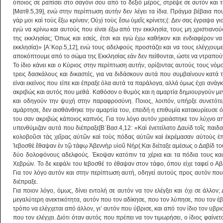
όποιος σε ραπίσει στο σαγόνι σου από το δεξιό μέρος, στρέψε σε αυτόν και τ
[Ματθ.5,39], ενώ στην περίπτωση αυτήν δεν λέγει τα ίδια. Πράγμα βέβαια που
γάρ μοι καὶ τοὺς ἔξω κρίνειν; Οὐχὶ τοὺς ἔσω ὑμεῖς κρίνετε;(: Δεν σας έγραψα γι
εγώ να κρίνω και αυτούς που είναι έξω από την εκκλησία, τους μη χριστιανούς
της εκκλησίας; Όπως και εσείς, έτσι και εγώ έχω καθήκον και ενδιαφέρον ν
εκκλησία)» [Α΄Κορ.5,12], ενώ τους αδελφούς προστάζει και να τους ελέγχουμ
αποκόπτουμε από το σώμα της Εκκλησίας εάν δεν πείθονται, ώστε να ντραπού
Το ίδιο κάνει και ο Κύριος στην περίπτωση αυτήν, ορίζοντας αυτούς τους νόμου
τρεις δασκάλους και δικαστές, για να διδάσκουν αυτά που συμβαίνουν κατά τη
είναι εκείνος που είπε και έπραξε όλα αυτά τα παράλογα, αλλά όμως έχει ανά
ακριβώς και αυτός που μεθά. Καθόσον ο θυμός και η αμαρτία δημιουργούν μ
και οδηγούν την ψυχή στην παραφροσύνη. Ποιος, λοιπόν, υπήρξε συνετότε
αμάρτησε, δεν αισθάνθηκε την αμαρτία του, επειδή η επιθυμία κατακυρίευσε ό
του σαν ακριβώς κάποιος καπνός. Για τον λόγο αυτόν χρειάστηκε τον λύχνο 
υπενθύμιζαν αυτά που διέπραξε[Β΄Βασ.4,12: «Καὶ ἐνετείλατο Δαυὶδ τοῖς παιδα
κολοβοῦσι τὰς χεῖρας αὐτῶν καὶ τοὺς πόδας αὐτῶν καὶ ἐκρέμασαν αὐτοὺς ἐπ
Ἰεβοσθὲ ἔθαψαν ἐν τῷ τάφῳ Ἀβεννὴρ υἱοῦ Νήρ(:Και διέταξε αμέσως ο Δαβίδ το
δύο δολοφόνους αδελφούς. Έκοψαν κατόπιν τα χέρια και τα πόδια τους και
Χεβρών. Το δε κεφάλι του Ιεβοσθέ το έθαψαν στον τάφο, όπου είχε ταφεί ο Αβ
Για τον λόγο αυτόν και στην περίπτωση αυτή, οδηγεί αυτούς προς αυτόν που
διέπραξε.
Για ποιον λόγο, όμως, δίνει εντολή σε αυτόν να τον ελέγξει και όχι σε άλλον;
μεγαλύτερη ανεκτικότητα, αυτόν που τον αδίκησε, που τον λύπησε, που τον έβλ
τρόπο να ελέγχεται από άλλον, γι’ αυτόν που ύβρισε, και από τον ίδιο τον υβρι
που τον ελέγχει. Διότι όταν αυτός που πρέπει να τον τιμωρήσει, ο ίδιος φαίνετα