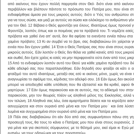
από εκείνους που έχουν πολλή παρρησία στον Θεό· διότι είναι από εκείν
περιβάλλον και βλέπουν πάντοτε το πρόσωπο του Πατέρα μου, που είναι στ
ενδιαφέρθηκε άμεσα για τους μικρούς αυτούς· διότι ο Υιός του ανθρώπου σ
για να τους σώσει, και μαζί με αυτούς να σώσει και ολόκληρο το ανθρώπινο γέν
για τον Θεό. 12 Βέβαια ο Θεός φροντίζει για όλους. Ιδιαιτέρως όμως προνοεί γ
Φροντίζει, λοιπόν, όπως και οι ποιμένας για τα πρόβατά του. Τι νομίζετε εσεί
πρόβατα και χαθεί ένα απ’ αυτά, δεν θα αφήσει τα ενενήντα εννέα πάνω στα 
χαμένο πρόβατο; 13 Κι αν συμβεί να το βρει, σας διαβεβαιώνω ότι χαίρεται γ
εννέα που δεν έχουν χαθεί. 14 Έτσι ο Θεός Πατέρας σας που είναι στους ουραν
μικρούς αυτούς. Εάν λοιπόν ο Θεός δεν θέλει να χαθεί κανείς από τους μικρούς
και σωθεί, δεν έχετε χρέος κι εσείς να μην περιφρονείτε ούτε έναν από τους μι
15 Από το ενδιαφέρον λοιπόν αυτό του Θεού για κάθε χαμένο πρόβατό του διδα
κάθε αδελφό σας που παραπλανήθηκε. Εάν δηλαδή σου φταίξει σε κάτι ο αδ
φταίξιμό του αυτό ιδιαιτέρως, μεταξύ σας εσύ κι εκείνος μόνο, χωρίς να είνα
αναγνωρίσει το σφάλμα του, κέρδισες τον αδελφό σου. 16 Εάν όμως δεν ακούσε
μπορεί να αποδειχθεί κάθε υπόθεση που θα εξεταστεί και θα κριθεί, αφού 
μαρτύρων. 17 Εάν όμως παρακούσει και σε αυτούς, πες το αδίκημά του στην 
παρακούσει, μην τον θεωρείς πλέον ως αληθινό μέλος της Εκκλησίας, αλλά 
τον τελώνη. 18 Αληθινά σας λέω, όσα αμαρτήματα δέσετε και τα κηρύξετε ασυ
ασυγχώρητα και στον ουρανό από μένα και τον Πατέρα μου˙ και όσα λύσετε
λυμένα και συγχωρημένα στον ουρανό από μένα και τον Πατέρα μου.
19 Πάλι σας διαβεβαιώνω ότι εάν δύο από σας συμφωνήσουν πάνω στη γη
προσευχή τους, θα τους το κάνει ο Πατέρας μου που είναι στους ουρανούς. 20
για μένα και για σκοπούς σύμφωνους με το θέλημά μου, εκεί είμαι κι Εγώ με
εμπνέω, να τους οδηγώ και να τους προστατεύω.