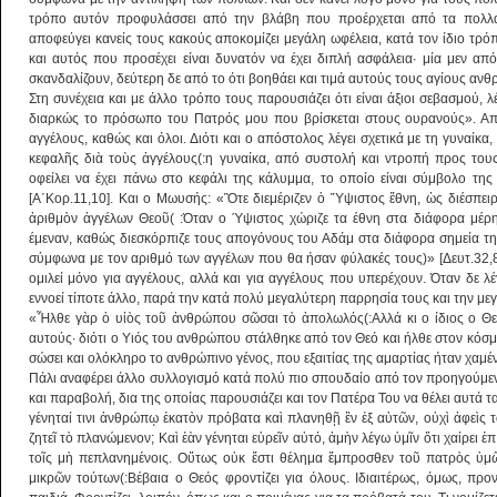
τρόπο αυτόν προφυλάσσει από την βλάβη που προέρχεται από τα πολλά
αποφεύγει κανείς τους κακούς αποκομίζει μεγάλη ωφέλεια, κατά τον ίδιο τρ
και αυτός που προσέχει είναι δυνατόν να έχει διπλή ασφάλεια· μία μεν από
σκανδαλίζουν, δεύτερη δε από το ότι βοηθάει και τιμά αυτούς τους αγίους αν
Στη συνέχεια και με άλλο τρόπο τους παρουσιάζει ότι είναι άξιοι σεβασμού, 
διαρκώς το πρόσωπο του Πατρός μου που βρίσκεται στους ουρανούς». Από 
αγγέλους, καθώς και όλοι. Διότι και ο απόστολος λέγει σχετικά με τη γυναίκα, 
κεφαλῆς διὰ τοὺς ἀγγέλους(:η γυναίκα, από συστολή και ντροπή προς του
οφείλει να έχει πάνω στο κεφάλι της κάλυμμα, το οποίο είναι σύμβολο τη
[Α΄Κορ.11,10]. Και ο Μωυσής: «Ὃτε διεμέριζεν ὁ Ὕψιστος ἔθνη, ὡς διέσπει
ἀριθμὸν ἀγγέλων Θεοῦ( :Όταν ο Ύψιστος χώριζε τα έθνη στα διάφορα μέρη 
έμεναν, καθώς διεσκόρπιζε τους απογόνους του Αδάμ στα διάφορα σημεία τη
σύμφωνα με τον αριθμό των αγγέλων που θα ήσαν φύλακές τους)» [Δευτ.32,8
ομιλεί μόνο για αγγέλους, αλλά και για αγγέλους που υπερέχουν. Όταν δε 
εννοεί τίποτε άλλο, παρά την κατά πολύ μεγαλύτερη παρρησία τους και την μεγ
«Ἦλθε γὰρ ὁ υἱὸς τοῦ ἀνθρώπου σῶσαι τὸ ἀπολωλός(:Αλλά κι ο ίδιος ο Θε
αυτούς· διότι ο Υιός του ανθρώπου στάλθηκε από τον Θεό και ήλθε στον κόσμο
σώσει και ολόκληρο το ανθρώπινο γένος, που εξαιτίας της αμαρτίας ήταν χαμέν
Πάλι αναφέρει άλλο συλλογισμό κατά πολύ πιο σπουδαίο από τον προηγούμεν
και παραβολή, δια της οποίας παρουσιάζει και τον Πατέρα Του να θέλει αυτά τα 
γένηταί τινι ἀνθρώπῳ ἑκατὸν πρόβατα καὶ πλανηθῇ ἓν ἐξ αὐτῶν, οὐχὶ ἀφεὶς τ
ζητεῖ τὸ πλανώμενον; Καὶ ἐὰν γένηται εὑρεῖν αὐτό, ἀμὴν λέγω ὑμῖν ὅτι χαίρει ἐ
τοῖς μὴ πεπλανημένοις. Οὕτως οὐκ ἔστι θέλημα ἔμπροσθεν τοῦ πατρὸς ὑμῶ
μικρῶν τούτων(:Βέβαια ο Θεός φροντίζει για όλους. Ιδιαιτέρως, όμως, προν