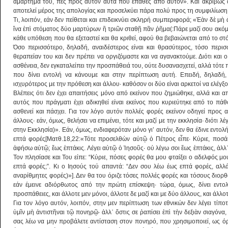
αμάρτημά του, πες προς αυτόν αυτά που έπαθες από αυτόν». Και ακριβώς αυ
αποτελεί μέρος της απολογίας και προσελκύει πάρα πολύ προς τη συμφιλίωση
Τι, λοιπόν, εάν δεν πείθεται και επιδεικνύει σκληρή συμπεριφορά; «Ἐὰν δὲ μὴ
ἵνα ἐπὶ στόματος δύο μαρτύρων ἢ τριῶν σταθῇ πᾶν ῥῆμα(:Πάρε μαζί σου ακόμη
κάθε υπόθεση που θα εξεταστεί και θα κριθεί, αφού θα βεβαιώνεται από το σ
Όσο περισσότερο, δηλαδή, αναιδέστερος είναι και θρασύτερος, τόσο περι
θεραπείαν του και δεν πρέπει να οργιζόμαστε και να αγανακτούμε. Διότι και 
ασθένεια, δεν εγκαταλείπει την προσπάθειά του, ούτε δυσανασχετεί, αλλά τότ
που δίνει εντολή να κάνουμε και στην περίπτωση αυτή. Επειδή, δηλαδή,
ισχυρότερος με την πρόθεση και άλλου· καθόσον οι δύο είναι αρκετοί να ελέγ
Βλέπεις ότι δεν έχει απαιτήσεις μόνο από εκείνον που ζημιώθηκε, αλλά και 
αυτός που πράγματι έχει αδικηθεί είναι εκείνος που κυριεύτηκε από το πάθ
ασθενεί και πάσχει. Για τον λόγο αυτόν πολλές φορές εκείνον οδηγεί προς α
άλλους· εάν, όμως, θελήσει να επιμένει, τότε και μαζί με την εκκλησία· διότι λ
στην Εκκλησία)». Εάν, όμως, ενδιαφερόταν μόνο γι’ αυτόν, δεν θα έδινε εντο
επτά φορές[Ματθ.18,22:«Τότε προσελθὼν αὐτῷ ὁ Πέτρος εἶπε· Κύριε, ποσάκ
ἀφήσω αὐτῷ; ἕως ἑπτάκις. Λέγει αὐτῷ ὁ Ἰησοῦς· οὐ λέγω σοι ἕως ἑπτάκις, ἀλλ
Τον πλησίασε και Του είπε: “Κύριε, πόσες φορές θα μου φταίξει ο αδελφός μ
επτά φορές;”. Κι ο Ιησούς τού απαντά: “Δεν σου λέω έως επτά φορές, αλ
αναρίθμητες φορές)»]. Δεν θα του όριζε τόσες πολλές φορές και τόσους διορ
εάν έμεινε αδιόρθωτος από την πρώτη επίσκεψη· τώρα, όμως, δίνει εντολ
προσπάθειες, και άλλοτε μεν μόνοι, άλλοτε δε μαζί και με δύο άλλους, και άλλο
Για τον λόγο αυτόν, λοιπόν, στην μεν περίπτωση των εθνικών δεν λέγει τίπο
ὑμῖν μὴ ἀντιστῆναι τῷ πονηρῷ· ἀλλ᾿ ὅστις σε ῥαπίσει ἐπὶ τὴν δεξιὰν σιαγόνα
σας λέω να μην προβάλετε αντίσταση στον πονηρό, που χρησιμοποιεί, ως όρ