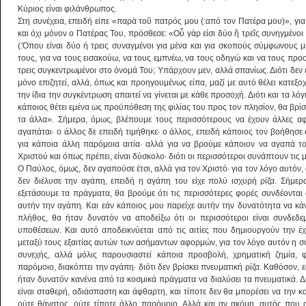
Κύριος είναι φιλάνθρωπος.
Στη συνέχεια, επειδή είπε «παρὰ τοῦ πατρός μου (:από τον Πατέρα μου)», για ν
και όχι μόνον ο Πατέρας Του, πρόσθεσε: «Οὗ γάρ εἰσι δύο ἢ τρεῖς συνηγμένοι ε
(:Όπου είναι δύο ή τρεις συναγμένοι για μένα και για σκοπούς σύμφωνους με
τους, για να τους εισακούω, να τους εμπνέω, να τους οδηγώ και να τους προ
τρεις συγκεντρωμένοι στο όνομά Του; Υπάρχουν μεν, αλλά σπανίως. Διότι δεν
μόνο επιζητεί, αλλά, όπως και προηγουμένως είπα, μαζί με αυτό θέλει κατεξοχ
την ίδια την συγκέντρωση απαιτεί να γίνεται με κάθε προσοχή. Διότι και τα λό
κάποιος θέτει εμένα ως προϋπόθεση της φιλίας του προς τον πλησίον, θα βρίσκ
τα άλλα». Σήμερα, όμως, βλέπουμε τους περισσότερους να έχουν άλλες αφ
αγαπάται· ο άλλος δε επειδή τιμήθηκε· ο άλλος, επειδή κάποιος τον βοήθησε
για κάποια άλλη παρόμοια αιτία· αλλά για να βρούμε κάποιον να αγαπά τ
Χριστού και όπως πρέπει, είναι δύσκολο· διότι οι περισσότεροι συνάπτουν τις 
Ο Παύλος, όμως, δεν αγαπούσε έτσι, αλλά για τον Χριστό· για τον λόγο αυτόν
δεν διέλυσε την αγάπη, επειδή η αγάπη του είχε πολύ ισχυρή ρίζα. Σήμερα
εξετάσουμε τα πράγματα, θα βρούμε ότι τις περισσότερες φορές συνδέονται 
αυτήν την αγάπη. Και εάν κάποιος μου παρείχε αυτήν την δυνατότητα να κά
πλήθος, θα ήταν δυνατόν να αποδείξω ότι οι περισσότεροι είναι συνδεδε
υποθέσεων. Και αυτό αποδεικνύεται από τις αιτίες που δημιουργούν την έχ
μεταξύ τους εξαιτίας αυτών των ασήμαντων αφορμών, για τον λόγο αυτόν η σύ
συνεχής, αλλά μόλις παρουσιαστεί κάποια προσβολή, χρηματική ζημία, φ
παρόμοιο, διακόπτει την αγάπη· διότι δεν βρίσκει πνευματική ρίζα. Καθόσον, 
ήταν δυνατόν κανένα από τα κοσμικά πράγματα να διαλύσει τα πνευματικά. Δι
είναι σταθερή, αδιάσπαστη και άφθαρτη, και τίποτε δεν θα μπορέσει να την κα
ούτε θάνατος, ούτε τίποτε άλλο παρόμοιο. Αλλά και αν ακόμη, αυτός που 