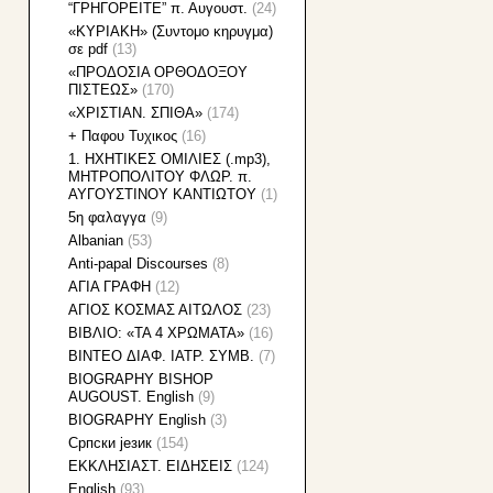
“ΓΡΗΓΟΡΕΙΤΕ” π. Αυγουστ.
(24)
«KΥΡΙΑΚΗ» (Συντομο κηρυγμα)
σε pdf
(13)
«ΠΡΟΔΟΣΙΑ ΟΡΘΟΔΟΞΟΥ
ΠΙΣΤΕΩΣ»
(170)
«ΧΡΙΣΤΙΑΝ. ΣΠΙΘΑ»
(174)
+ Παφου Τυχικος
(16)
1. HXHTIKEΣ ΟΜΙΛΙΕΣ (.mp3),
ΜΗΤΡΟΠΟΛΙΤΟΥ ΦΛΩΡ. π.
ΑΥΓΟΥΣΤΙΝΟΥ ΚΑΝΤΙΩΤΟΥ
(1)
5η φαλαγγα
(9)
Albanian
(53)
Anti-papal Discourses
(8)
AΓΙΑ ΓΡΑΦΗ
(12)
AΓΙΟΣ ΚΟΣΜΑΣ ΑΙΤΩΛΟΣ
(23)
BIBΛΙΟ: «ΤΑ 4 ΧΡΩΜΑΤΑ»
(16)
BINTEO ΔΙΑΦ. ΙΑΤΡ. ΣΥΜΒ.
(7)
BIOGRAPHY BISHOP
AUGOUST. English
(9)
BIOGRAPHY English
(3)
Cрпски језик
(154)
EKKΛΗΣΙΑΣΤ. ΕΙΔΗΣΕΙΣ
(124)
English
(93)