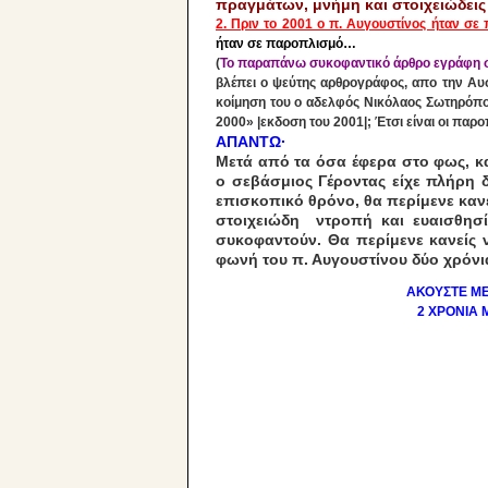
πραγμάτων, μνήμη και στοιχειώδεις
2. Πριν το 2001 ο π. Αυγουστίνος ήταν σ
ήταν σε παροπλισμό…
(
Το παραπάνω συκοφαντικό άρθρο εγράφη σ
βλέπει ο ψεύτης αρθρογράφος, απο την Αυσ
κοίμηση του ο αδελφός Νικόλαος Σωτηρόπου
2000» |
εκδοση του 2001|; Έτσι είναι οι παρο
ΑΠΑΝΤΩ·
Mετά από τα όσα έφερα στο φως, κα
ο σεβάσμιος Γέροντας είχε πλήρη δ
επισκοπικό θρόνο, θα περίμενε κανε
στοιχειώδη ντροπή και ευαισθησί
συκοφαντούν. Θα περίμενε κανείς 
φωνή του π. Αυγουστίνου δύο χρόνια
ΑΚΟΥΣΤΕ ΜΕ
2 ΧΡΟΝΙΑ 