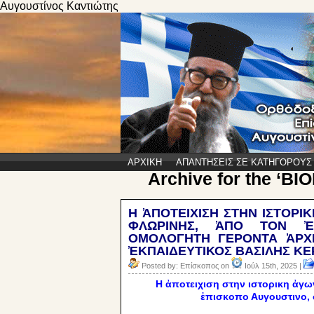
Αυγουστίνος Καντιώτης
ΑΡΧΙΚΗ
ΑΠΑΝΤΗΣΕΙΣ ΣΕ ΚΑΤΗΓΟΡΟΥΣ
Archive for the ‘Β
Η ἈΠΟΤΕΙΧΙΣΗ ΣΤΗΝ ΙΣΤΟΡ
ΦΛΩΡΙΝΗΣ, ἈΠΟ ΤΟΝ ἘΠ
ΟΜΟΛΟΓΗΤΗ ΓΕΡΟΝΤΑ ἈΡΧΙ
ἘΚΠΑΙΔΕΥΤΙΚΟΣ ΒΑΣΙΛΗΣ Κ
Posted by: Επίσκοπος on
Ιούλ 15th, 2025 |
Η ἀποτειχιση στην ιστορικη ἀγ
ἐπισκοπο Αυγουστινο,