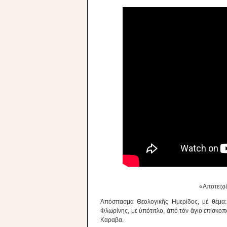
«Αποτειχι
Ἀπόσπασμα Θεολογικῆς Ημερίδος, μέ θέμα: 
Φλωρίνης, μὲ ὑπότιτλο, ἀπὸ τὸν ἅγιο ἐπίσκο
Καραβα.