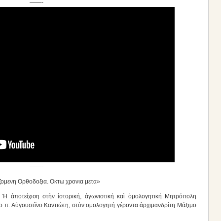
——-
——-
ζομενη Ορθοδοξια. Οκτω χρονια μετα»
Ἡ ἀποτείχιση στὴν ἱστορική, ἀγωνιστική καὶ ὁμολογητική Μητρόπολη
πο π. Αὐγουστῖνο Καντιώτη, στὸν ομολογητή γέροντα ἀρχιμανδρίτη Μάξιμο