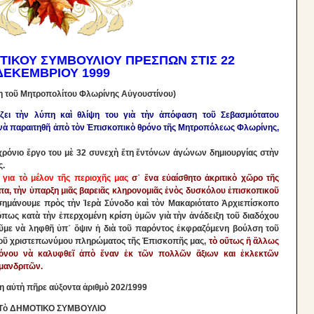
ΙΚΟΥ ΣΥΜΒΟΥΛΙΟΥ ΠΡΕΣΠΩΝ ΣΤΙΣ 22
ΔΕΚΕΜΒΡΙΟΥ 1999
ση τοῦ Μητροπολίτου Φλωρίνης Αὐγουστίνου)
ει τὴν λύπη καὶ θλίψη του γιὰ τὴν ἀπόφαση τοῦ Σεβασμιότατου
 νὰ παραιτηθῆ ἀπὸ τὸν Ἐπισκοπικὸ θρόνο τῆς Μητροπόλεως Φλωρίνης,
ρόνιο ἔργο του μὲ 32 συνεχὴ ἔτη ἔντόνων ἀγώνων δημιουργίας στὴν
ς.
 για τὸ μέλον τῆς περιοχῆς μας
σ᾽ ἕνα εὐαίσθητο ἀκριτικὸ χῶρο τῆς
α, τὴν ὑπαρξη μιᾶς βαρειᾶς κληρονομιᾶς ἑνὸς δυσκόλου ἐπισκοπικοῦ
ισημάνουμε πρὸς τὴν Ἱερὰ Σύνοδο καὶ τὸν Μακαριότατο Ἀρχιεπίσκοπο
πως κατὰ τὴν ἐπερχομένη κρίση ὑμῶν γιὰ τὴν ἀνάδειξη τοῦ διαδόχου
ῦμε νὰ ληφθῆ ὑπ᾽ ὅψιν ἡ διὰ τοῦ παρόντος ἐκφραζόμενη βούλση τοῦ
τοῦ χριστεπωνύμου πληρώματος τῆς Ἐπισκοπῆς μας,
τὸ οὔτως ἤ ἄλλως
όνου νὰ καλυφθεῖ ἀπὸ ἕναν ἐκ τῶν πολλῶν ἄξιων και ἐκλεκτῶν
μανδριτῶν.
 αὐτὴ πῆρε αὐξοντα ἀριθμὸ 202/1999
Τὸ ΔΗΜΟΤΙΚΟ ΣΥΜΒΟΥΛΙΟ