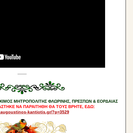
——–
ΧΙΜΟΣ ΜΗΤΡΟΠΟΛΙΤΗΣ ΦΛΩΡΙΝΗΣ, ΠΡΕΣΠΩΝ & ΕΟΡΔΑΙΑΣ
ΣΤΗΚΕ ΝΑ ΠΑΡΑΙΤΗΘΗ ΘΑ ΤΟΥΣ ΒΡΗΤΕ, ΕΔΩ:
.augoustinos-kantiotis.gr/?p=3529