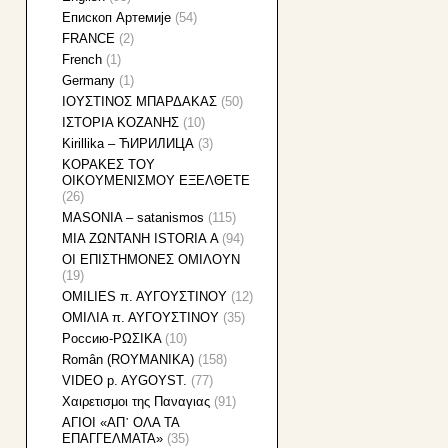
Eпископ Артемије
(54)
FRANCE
(2)
French
(1)
Germany
(1)
IOYΣΤΙΝΟΣ ΜΠΑΡΔΑΚΑΣ
(50)
IΣTOPIA KOZANHΣ
(10)
Kirillika – ЋИРИЛИЦА
(3)
KOΡΑΚΕΣ ΤΟΥ
ΟΙΚΟΥΜΕΝΙΣΜΟΥ ΕΞΕΛΘΕΤΕ
(26)
MASONIA – satanismos
(115)
MIA ZΩNTANH ISTORIA Α
(94)
OI EΠIΣTHMONEΣ OMIΛOYN
(19)
OMILIES π. ΑΥΓΟΥΣΤΙΝΟΥ
(12)
OMIΛΙΑ π. ΑΥΓΟΥΣΤΙΝΟΥ
(35)
Pоссию-ΡΩΣΙΚΑ
(10)
Român (ROYMANIKA)
(158)
VIDEO p. AYGOYST.
(77)
Xαιρετισμοι της Παναγιας
(91)
ΑΓΙΟΙ «ΑΠ᾽ ΟΛΑ ΤΑ
ΕΠΑΓΓΕΛΜΑΤΑ»
(35)