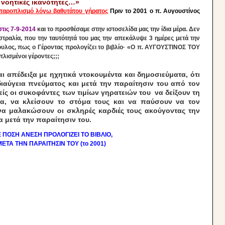
 νοητικές ικανότητες…»
ε παροπλισμό λόγω βαθυτάτου γήρατος
Πριν το 2001 ο π. Αυγουστίνος
τις 7-9-2014
και το προσθέσαμε στην ιστοσελίδα μας την ίδια μέρα. Δεν
τραλία, που την ταυτότητά του μας την απεκάλυψε 3 ημέρες μετά την
λος, πως ο Γέροντας προλογίζει το βιβλίο·
«Ο π. ΑΥΓΟΥΣΤΙΝΟΣ ΤΟΥ
πλισμένοι γέροντες;;;
ι απέδειξα με ηχητικά ντοκουμέντα και δημοσιεύματα, ότι
ιαύγεια πνεύματος και μετά την παραίτησιν του από τον
ίς οι συκοφάντες των τιμίων γηρατειών του να δείξουν τη
α, να κλείσουν το στόμα τους και να παύσουν να τον
να μαλακώσουν οι σκληρές καρδιές τους ακούγοντας την
 μετά την παραίτησιν του.
 ΠΟΣH ΑΝΕΣΗ ΠΡΟΛΟΓΙΖΕΙ ΤΟ ΒΙΒΛΙΟ,
ΜΕΤΑ ΤΗΝ ΠΑΡΑΙΤΗΣΙΝ ΤΟΥ (το 2001)