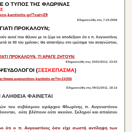
ΕΓΕ Ο ΤΥΠΟΣ ΤΗΣ ΦΛΩΡΙΝΑΣ
ΗΣ
os-kantiotis.gr/?cat=29
Εδημοσιεύθη στις
7-10-2008
 ΓΙΑΤΙ ΠΡΟΚΑΛΟΥΝ;
ούν αυτοί που θέλουν με το ζώρι να αποδείξουν ότι ο π. Αυγουστίνος
 μετά τα 90 του χρόνια»; Θα απαντήσω στο ερώτημα του αναγνώστου,
ΓΙΑΤΙ ΠΡΟΚΑΛΟΥΝ, ΤΙ ΑΡΑΓΕ ΖΗΤΟΥΝ;
Εδημοσιεύθη στις 10/01/2012, 23:03
 ΨΕΥΔΟΛΟΓΟΙ (
ΞΕΣΚ
ΕΠΑΣΜΑ
)
tp://www.augoustinos-kantiotis.gr/?p=24306
Εδημοσιεύθη στις 09/11/2011, 18:14
Η ΑΛΗΘΕΙΑ ΦΑΙΝΕΤΑΙ
ιών του σεβάσμιου ιεράρχου Φλωρίνης π. Αυγουστίνου
άνονται, ούτε βλέπουν ούτε ακούνε. Σκληροί και απαίσιοι
ο ότι ο π. Αυγουστίνος όσο είχε σωστή αντίληψη των