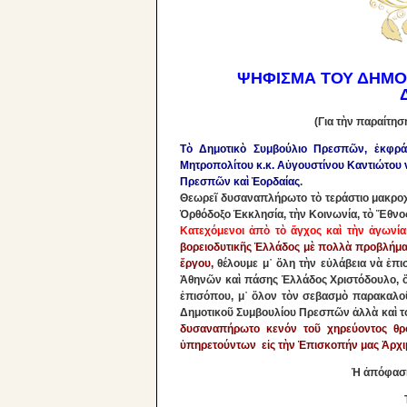
ΨΗΦΙΣΜΑ ΤΟΥ ΔΗΜΟΤ
(Για τὴν παραίτη
Τὸ Δημοτικὸ Συμβούλιο Πρεσπῶν, ἐκφράζ
Μητροπολίτου κ.κ. Αὐγουστίνου Καντιώτου
Πρεσπῶν καὶ Ἐορδαίας
.
Θεωρεῖ δυσαναπλήρωτο τὸ τεράστιο μακροχ
Ὀρθόδοξο Ἐκκλησία, τὴν Κοινωνία, τὸ Ἔθνο
Κατεχόμενοι ἀπὸ τὸ ἄγχος καὶ τὴν ἀγωνία
βορειοδυτικῆς Ἑλλάδος μὲ πολλὰ προβλήματ
ἔργου,
θέλουμε μ᾽ ὅλη τὴν εὐλάβεια νὰ ἐπ
Ἀθηνῶν καὶ πάσης Ἑλλάδος Χριστόδουλο, ὅ
ἐπισόπου, μ᾽ ὅλον τὸν σεβασμὸ παρακαλο
Δημοτικοῦ Συμβουλίου Πρεσπῶν ἀλλὰ καὶ 
δυσαναπήρωτο κενόν τοῦ χηρεύοντος θρ
ὑπηρετούντων εἰς τὴν Ἐπισκοπήν μας Ἀρχι
Ἡ ἀπόφαση